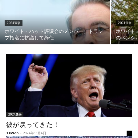
2024選挙
2024選挙
ホワイト・ハット評議会のメンバー、トラン
ホワイト
プ指名に抗議して辞任
のペンシ
2024選挙
彼が戻ってきた！
TXWon
-
2024年11月6日
0