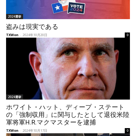
2024選挙
盗みは現実である
TXWon
-
2024年10月20日
0
2024選挙
ホワイト・ハット、ディープ・ステート
の「強制収用」に関与したとして退役米陸
軍将軍H.R.マクマスターを逮捕
TXWon
-
2024年10月17日
0