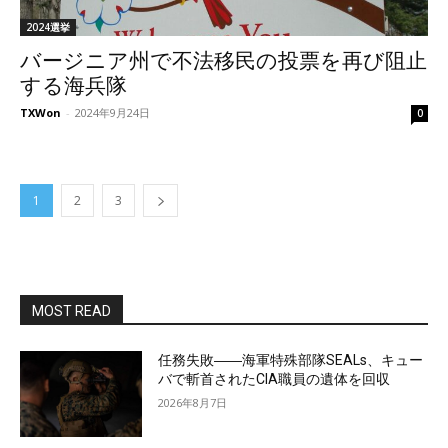
2024選挙
バージニア州で不法移民の投票を再び阻止
する海兵隊
TXWon
-
2024年9月24日
0
1
2
3
MOST READ
任務失敗――海軍特殊部隊SEALs、キュー
バで斬首されたCIA職員の遺体を回収
2026年8月7日