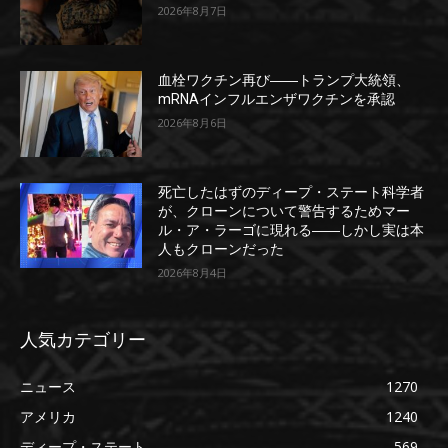
2026年8月7日
血栓ワクチン再び――トランプ大統領、
mRNAインフルエンザワクチンを承認
2026年8月6日
死亡したはずのディープ・ステート科学者
が、クローンについて警告するためマー
ル・ア・ラーゴに現れる――しかし実は本
人もクローンだった
2026年8月4日
人気カテゴリー
ニュース
1270
アメリカ
1240
ディープ・ステート
569