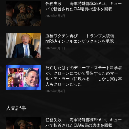
任務失敗――海軍特殊部隊SEALs、キュー
バで斬首されたCIA職員の遺体を回収
2026年8月7日
血栓ワクチン再び――トランプ大統領、
mRNAインフルエンザワクチンを承認
2026年8月6日
死亡したはずのディープ・ステート科学者
が、クローンについて警告するためマー
ル・ア・ラーゴに現れる――しかし実は本
人もクローンだった
2026年8月4日
人気記事
任務失敗――海軍特殊部隊SEALs、キュー
バで斬首されたCIA職員の遺体を回収