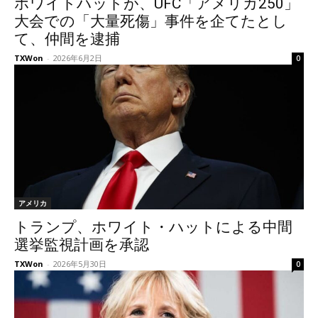
ホワイトハットが、UFC「アメリカ250」
大会での「大量死傷」事件を企てたとし
て、仲間を逮捕
TXWon
-
2026年6月2日
0
アメリカ
トランプ、ホワイト・ハットによる中間
選挙監視計画を承認
TXWon
-
2026年5月30日
0