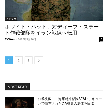
アメリカ
ホワイト・ハット、対ディープ・ステー
ト作戦部隊をイラン戦線へ転用
TXWon
-
2026年3月26日
0
1
2
3
MOST READ
任務失敗――海軍特殊部隊SEALs、キュー
バで斬首されたCIA職員の遺体を回収