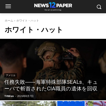
ホーム
ホワイト・ハット
ホワイト・ハット
アメリカ
任務失敗――海軍特殊部隊SEALs、キュ
ーバで斬首されたCIA職員の遺体を回収
TXWon
-
2026年8月7日