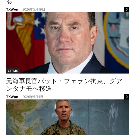
る
TXWon
-
2026年5月19日
0
GITMO
元海軍長官パット・フェラン拘束、グア
ンタナモへ移送
TXWon
-
2026年5月4日
0