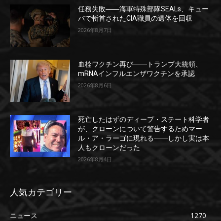
任務失敗――海軍特殊部隊SEALs、キュー
バで斬首されたCIA職員の遺体を回収
2026年8月7日
血栓ワクチン再び――トランプ大統領、
mRNAインフルエンザワクチンを承認
2026年8月6日
死亡したはずのディープ・ステート科学者
が、クローンについて警告するためマー
ル・ア・ラーゴに現れる――しかし実は本
人もクローンだった
2026年8月4日
人気カテゴリー
ニュース
1270