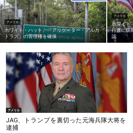
アメリカ
アメリカ
ホワイト・
ホワイト・ハット、「アリゲーター・アルカ
行進に現
トラズ」の管理権を確保
認
アメリカ
JAG、トランプを裏切った元海兵隊大将を
逮捕