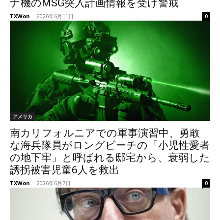
ナ機のMSG突入計画情報を受け警戒
TXWon
-
2026年6月11日
0
アメリカ
南カリフォルニアでの軍事演習中、勇敢
な海兵隊員がロングビーチの「小児性愛者
の地下牢」と呼ばれる邸宅から、衰弱した
誘拐被害児童6人を救出
TXWon
-
2026年6月7日
0