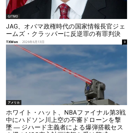
GITMO
JAG、オバマ政権時代の国家情報長官ジェ
ームズ・クラッパーに反逆罪の有罪判決
TXWon
-
2026年6月13日
0
アメリカ
ホワイト・ハット、NBAファイナル第3戦
中にハドソン川上空の不審ドローンを撃
墜 ― ジハード主義者による爆弾搭載セス