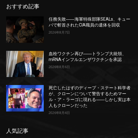
おすすめ記事
任務失敗――海軍特殊部隊SEALs、キュー
バで斬首されたCIA職員の遺体を回収
2026年8月7日
血栓ワクチン再び――トランプ大統領、
mRNAインフルエンザワクチンを承認
2026年8月6日
死亡したはずのディープ・ステート科学者
が、クローンについて警告するためマー
ル・ア・ラーゴに現れる――しかし実は本
人もクローンだった
2026年8月4日
人気記事