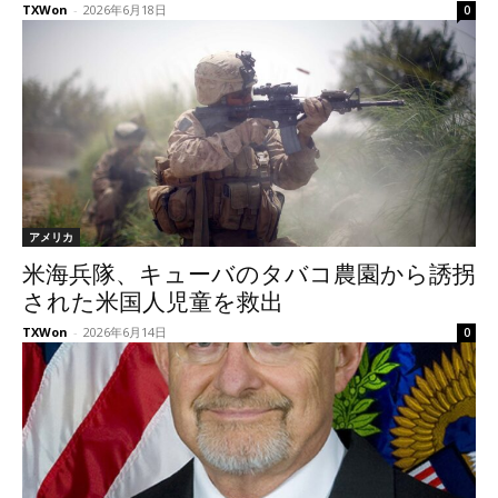
TXWon
-
2026年6月18日
0
アメリカ
米海兵隊、キューバのタバコ農園から誘拐
された米国人児童を救出
TXWon
-
2026年6月14日
0