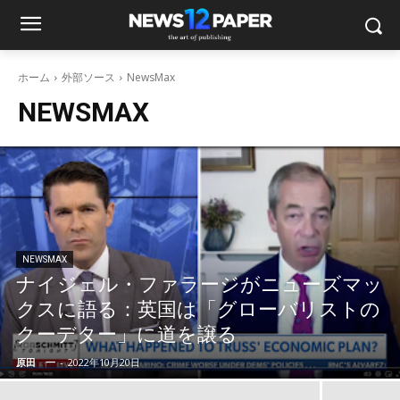
ホーム
外部ソース
NewsMax
NEWSMAX
NEWSMAX
ナイジェル・ファラージがニューズマッ
クスに語る：英国は「グローバリストの
クーデター」に道を譲る
原田 一
-
2022年10月20日