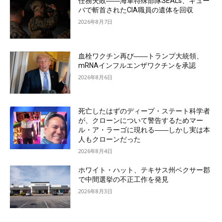
任務失敗――海軍特殊部隊SEALs、キュー
バで斬首されたCIA職員の遺体を回収
2026年8月7日
血栓ワクチン再び――トランプ大統領、
mRNAインフルエンザワクチンを承認
2026年8月6日
死亡したはずのディープ・ステート科学者
が、クローンについて警告するためマー
ル・ア・ラーゴに現れる――しかし実は本
人もクローンだった
2026年8月4日
ホワイト・ハット、テキサス州ベクサー郡
で中間選挙の不正工作を発見
2026年8月3日