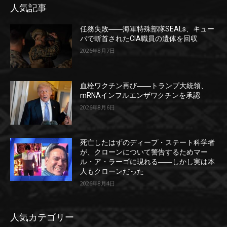
人気記事
任務失敗――海軍特殊部隊SEALs、キュー
バで斬首されたCIA職員の遺体を回収
2026年8月7日
血栓ワクチン再び――トランプ大統領、
mRNAインフルエンザワクチンを承認
2026年8月6日
死亡したはずのディープ・ステート科学者
が、クローンについて警告するためマー
ル・ア・ラーゴに現れる――しかし実は本
人もクローンだった
2026年8月4日
人気カテゴリー