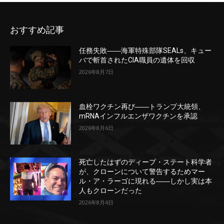
おすすめ記事
任務失敗――海軍特殊部隊SEALs、キュー
バで斬首されたCIA職員の遺体を回収
2026年8月7日
血栓ワクチン再び――トランプ大統領、
mRNAインフルエンザワクチンを承認
2026年8月6日
死亡したはずのディープ・ステート科学者
が、クローンについて警告するためマー
ル・ア・ラーゴに現れる――しかし実は本
人もクローンだった
2026年8月4日