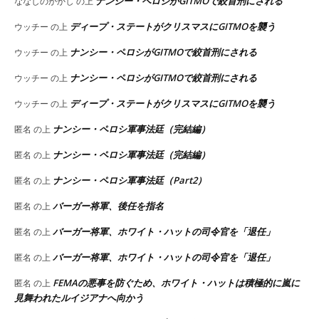
ナンシー・ペロシがGITMOで絞首刑にされる
ななしのかかし
の上
ディープ・ステートがクリスマスにGITMOを襲う
ウッチー
の上
ナンシー・ペロシがGITMOで絞首刑にされる
ウッチー
の上
ナンシー・ペロシがGITMOで絞首刑にされる
ウッチー
の上
ディープ・ステートがクリスマスにGITMOを襲う
ウッチー
の上
ナンシー・ペロシ軍事法廷（完結編）
匿名
の上
ナンシー・ペロシ軍事法廷（完結編）
匿名
の上
ナンシー・ペロシ軍事法廷（Part2）
匿名
の上
バーガー将軍、後任を指名
匿名
の上
バーガー将軍、ホワイト・ハットの司令官を「退任」
匿名
の上
バーガー将軍、ホワイト・ハットの司令官を「退任」
匿名
の上
FEMAの悪事を防ぐため、ホワイト・ハットは積極的に嵐に
匿名
の上
見舞われたルイジアナへ向かう