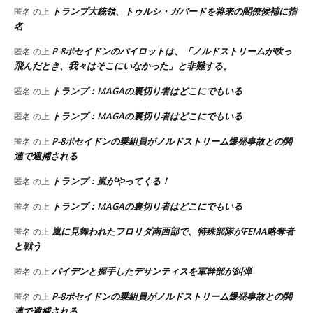
トランプ大統領、トゥルシ・ガバードを将来の閣僚候補に指
匿名
の上
名
P-8ポセイドンのパイロットは、「ノルドストリームが吹っ
匿名
の上
飛んだとき、我々はそこにいなかった」と非難する。
トランプ：MAGAの裏切り者はどこにでもいる
匿名
の上
トランプ：MAGAの裏切り者はどこにでもいる
匿名
の上
P-8ポセイドンの乗組員がノルドストリーム爆発事故との関
匿名
の上
連で逮捕される
トランプ：嵐がやってくる！
匿名
の上
トランプ：MAGAの裏切り者はどこにでもいる
匿名
の上
嵐に見舞われたフロリダ南西部で、特殊部隊がFEMA略奪者
匿名
の上
と戦う
バイデンと握手したデサンティスを軍幹部が糾弾
匿名
の上
P-8ポセイドンの乗組員がノルドストリーム爆発事故との関
匿名
の上
連で逮捕される