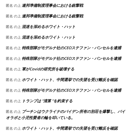
連邦準備制度理事会における銃撃戦
匿名
の上
連邦準備制度理事会における銃撃戦
匿名
の上
混迷を深めるホワイト・ハット
匿名
の上
混迷を深めるホワイト・ハット
匿名
の上
特殊部隊がモデルナ社のCEOステファン・バンセルを逮捕
匿名
の上
特殊部隊がモデルナ社のCEOステファン・バンセルを逮捕
匿名
の上
軍がCovidの研究所を破壊する
匿名
の上
ホワイト・ハット、中間選挙での失望を受け離反を確認
匿名
の上
特殊部隊がモデルナ社のCEOステファン・バンセルを逮捕
匿名
の上
トランプは “清算 “を約束する
匿名
の上
プーチンはウクライナのバイデン所有の別荘を爆撃し、バイ
匿名
の上
オラボと小児性愛者の輪を叩いている。
ホワイト・ハット、中間選挙での失望を受け離反を確認
匿名
の上