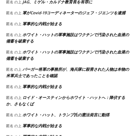
JAG、ミゲル・カルドナ教育長を有罪に
匿名
の上
軍がCovid-19コーディネーターのジェフ・ジエンツを逮捕
匿名
の上
軍事的な内戦が始まる
匿名
の上
ホワイト・ハットの軍事施設はワクチンで汚染された血液の
匿名
の上
備蓄を破棄する
ホワイト・ハットの軍事施設はワクチンで汚染された血液の
匿名
の上
備蓄を破棄する
バーガー将軍の事務所が、海兵隊に殺害された人物は本物の
匿名
の上
米軍兵士であったことを確認
軍事的な内戦が始まる
匿名
の上
ロイド・オースティンからホワイト・ハットへ：降伏する
匿名
の上
か、さもなくば
ホワイト・ハット、トランプ氏の憲法発言に動揺
匿名
の上
軍事的な内戦が始まる
匿名
の上