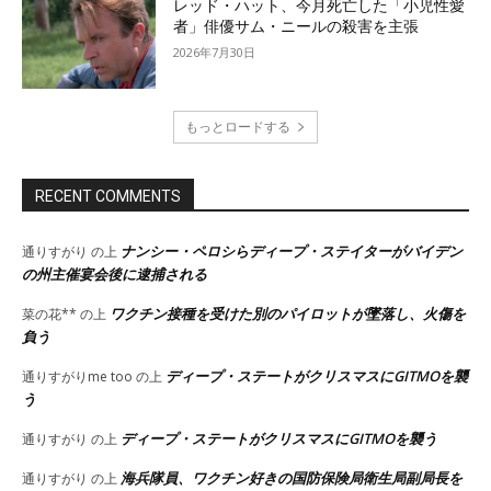
レッド・ハット、今月死亡した「小児性愛
者」俳優サム・ニールの殺害を主張
2026年7月30日
もっとロードする
RECENT COMMENTS
ナンシー・ペロシらディープ・ステイターがバイデン
通りすがり
の上
の州主催宴会後に逮捕される
ワクチン接種を受けた別のパイロットが墜落し、火傷を
菜の花**
の上
負う
ディープ・ステートがクリスマスにGITMOを襲
通りすがりme too
の上
う
ディープ・ステートがクリスマスにGITMOを襲う
通りすがり
の上
海兵隊員、ワクチン好きの国防保険局衛生局副局長を
通りすがり
の上