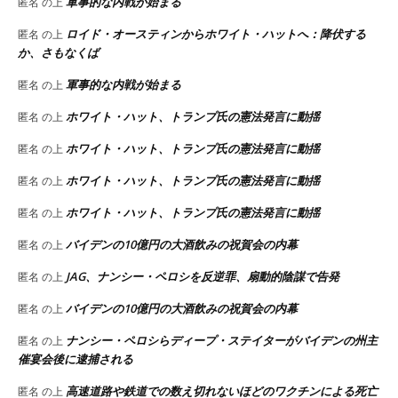
軍事的な内戦が始まる
匿名
の上
ロイド・オースティンからホワイト・ハットへ：降伏する
匿名
の上
か、さもなくば
軍事的な内戦が始まる
匿名
の上
ホワイト・ハット、トランプ氏の憲法発言に動揺
匿名
の上
ホワイト・ハット、トランプ氏の憲法発言に動揺
匿名
の上
ホワイト・ハット、トランプ氏の憲法発言に動揺
匿名
の上
ホワイト・ハット、トランプ氏の憲法発言に動揺
匿名
の上
バイデンの10億円の大酒飲みの祝賀会の内幕
匿名
の上
JAG、ナンシー・ペロシを反逆罪、扇動的陰謀で告発
匿名
の上
バイデンの10億円の大酒飲みの祝賀会の内幕
匿名
の上
ナンシー・ペロシらディープ・ステイターがバイデンの州主
匿名
の上
催宴会後に逮捕される
高速道路や鉄道での数え切れないほどのワクチンによる死亡
匿名
の上