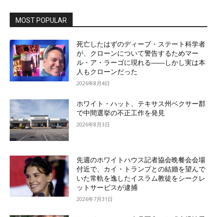
MOST POPULAR
死亡したはずのディープ・ステート科学者
が、クローンについて警告するためマー
ル・ア・ラーゴに現れる――しかし実は本
人もクローンだった
2026年8月4日
ホワイト・ハット、テキサス州ベクサー郡
で中間選挙の不正工作を発見
2026年8月3日
先週のホワイトハウス記者協会晩餐会会場
付近で、カイ・トランプとの結婚を望んで
いた常軌を逸したイスラム教徒をシークレ
ットサービスが逮捕
2026年7月31日