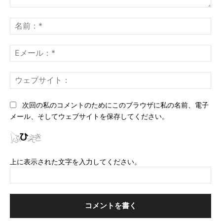
コ
メ
名
ン
前
ト：
*
E
メ
ー
ウ
ル
ェ
*
ブ
次回の私のコメントのためにこのブラウザに私の名前、電子
サ
メール、そしてウェブサイトを保存してください。
イ
ト
上に表示された文字を入力してください。