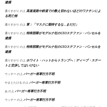
逮捕
高速道路や鉄道での数え切れないほどのワクチンによ
通りすがり
の上
る死亡例
軍：「マスクに期待するな…まだだ」
通りすがり
の上
特殊部隊がモデルナ社のCEOステファン・バンセルを
通りすがり
の上
逮捕
特殊部隊がモデルナ社のCEOステファン・バンセルを
通りすがり
の上
逮捕
ホワイト・ハットからトランプへ：ディープ・ステー
通りすがり
の上
トと交渉してはいけない
バーガー将軍行方不明
ウッチー
の上
バーガー将軍行方不明
やまとたける
の上
バーガー将軍行方不明
あ
の上
バーガー将軍行方不明
ウッチー
の上