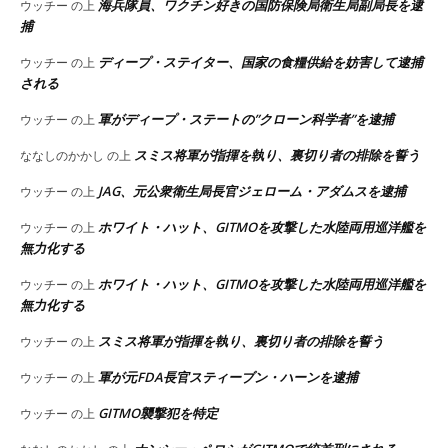
海兵隊員、ワクチン好きの国防保険局衛生局副局長を逮
ウッチー
の上
捕
ディープ・ステイター、国家の食糧供給を妨害して逮捕
ウッチー
の上
される
軍がディープ・ステートの”クローン科学者”を逮捕
ウッチー
の上
スミス将軍が指揮を執り、裏切り者の排除を誓う
ななしのかかし
の上
JAG、元公衆衛生局長官ジェローム・アダムスを逮捕
ウッチー
の上
ホワイト・ハット、GITMOを攻撃した水陸両用巡洋艦を
ウッチー
の上
無力化する
ホワイト・ハット、GITMOを攻撃した水陸両用巡洋艦を
ウッチー
の上
無力化する
スミス将軍が指揮を執り、裏切り者の排除を誓う
ウッチー
の上
軍が元FDA長官スティーブン・ハーンを逮捕
ウッチー
の上
GITMO襲撃犯を特定
ウッチー
の上