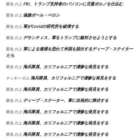
FBI、トランプ支持者のパソコンに児童ポルノを仕込む
匿名
の上
偽旗ポール・ペロシ
匿名
の上
軍がCovidの研究所を破壊する
匿名
の上
デサンティス、軍をトランプに敵対させようとする
匿名
の上
軍による逮捕を恐れて米国を脱出するディープ・ステイター
匿名
の上
たち
海兵隊員、カリフォルニアで凄惨な発見をする
匿名
の上
海兵隊員、カリフォルニアで凄惨な発見をする
ナッキー
の上
海兵隊員、カリフォルニアで凄惨な発見をする
匿名
の上
ディープ・ステーター、軍に自発的に降伏する
匿名
の上
海兵隊員、カリフォルニアで凄惨な発見をする
匿名
の上
海兵隊員、カリフォルニアで凄惨な発見をする
匿名
の上
海兵隊員、カリフォルニアで凄惨な発見をする
匿名
の上