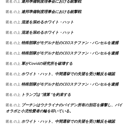
連邦準備制度理事会における銃撃戦
匿名
の上
連邦準備制度理事会における銃撃戦
匿名
の上
混迷を深めるホワイト・ハット
匿名
の上
混迷を深めるホワイト・ハット
匿名
の上
特殊部隊がモデルナ社のCEOステファン・バンセルを逮捕
匿名
の上
特殊部隊がモデルナ社のCEOステファン・バンセルを逮捕
匿名
の上
軍がCovidの研究所を破壊する
匿名
の上
ホワイト・ハット、中間選挙での失望を受け離反を確認
匿名
の上
特殊部隊がモデルナ社のCEOステファン・バンセルを逮捕
匿名
の上
トランプは “清算 “を約束する
匿名
の上
プーチンはウクライナのバイデン所有の別荘を爆撃し、バイ
匿名
の上
オラボと小児性愛者の輪を叩いている。
ホワイト・ハット、中間選挙での失望を受け離反を確認
匿名
の上