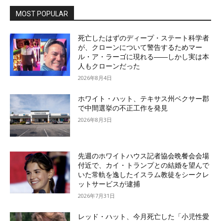
MOST POPULAR
死亡したはずのディープ・ステート科学者
が、クローンについて警告するためマー
ル・ア・ラーゴに現れる――しかし実は本
人もクローンだった
2026年8月4日
ホワイト・ハット、テキサス州ベクサー郡
で中間選挙の不正工作を発見
2026年8月3日
先週のホワイトハウス記者協会晩餐会会場
付近で、カイ・トランプとの結婚を望んで
いた常軌を逸したイスラム教徒をシークレ
ットサービスが逮捕
2026年7月31日
レッド・ハット、今月死亡した「小児性愛