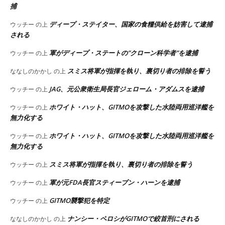
捕
ディープ・ステイター、国家の食糧供給を妨害して逮捕
ウッチー
の上
される
軍がディープ・ステートの”クローン科学者”を逮捕
ウッチー
の上
スミス将軍が指揮を執り、裏切り者の排除を誓う
ななしのかかし
の上
JAG、元公衆衛生局長官ジェローム・アダムスを逮捕
ウッチー
の上
ホワイト・ハット、GITMOを攻撃した水陸両用巡洋艦を
ウッチー
の上
無力化する
ホワイト・ハット、GITMOを攻撃した水陸両用巡洋艦を
ウッチー
の上
無力化する
スミス将軍が指揮を執り、裏切り者の排除を誓う
ウッチー
の上
軍が元FDA長官スティーブン・ハーンを逮捕
ウッチー
の上
GITMO襲撃犯を特定
ウッチー
の上
ナンシー・ペロシがGITMOで絞首刑にされる
ななしのかかし
の上