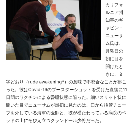
カリフォ
ルニア州
知事のギ
ャビン・
ニューサ
ム氏は、
月曜日の
朝に目を
開けたと
きに、文
字どおり（rude awakening*）の意味で不都合なことが起こ
った。彼はCovid-19のブースターショットを受けた直後に11
日間のワクチンによる昏睡状態に陥った。細いスリット状に
開いた目でニューサムが最初に見たのは、口から挿管チュー
ブを外している海軍の医師と、彼が横たわっている病院のベ
ッドの上にそびえ立つクランドール少将だった。