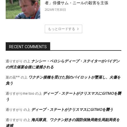
者」俳優サム・ニールの殺害を主張
2026年7月30日
もっとロードする
RECENT COMMENTS
ナンシー・ペロシらディープ・ステイターがバイデン
通りすがり
の上
の州主催宴会後に逮捕される
ワクチン接種を受けた別のパイロットが墜落し、火傷を
菜の花**
の上
負う
ディープ・ステートがクリスマスにGITMOを襲
通りすがりme too
の上
う
ディープ・ステートがクリスマスにGITMOを襲う
通りすがり
の上
海兵隊員、ワクチン好きの国防保険局衛生局副局長を
通りすがり
の上
逮捕