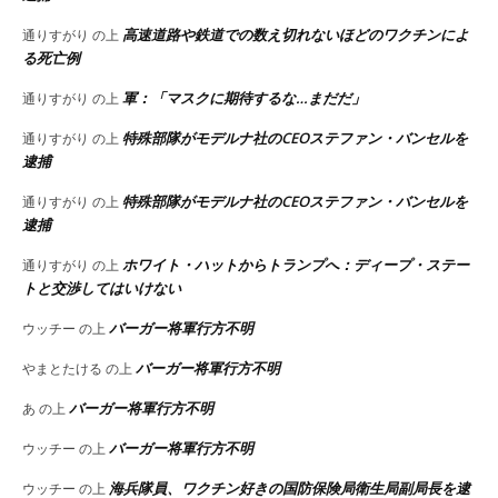
高速道路や鉄道での数え切れないほどのワクチンによ
通りすがり
の上
る死亡例
軍：「マスクに期待するな…まだだ」
通りすがり
の上
特殊部隊がモデルナ社のCEOステファン・バンセルを
通りすがり
の上
逮捕
特殊部隊がモデルナ社のCEOステファン・バンセルを
通りすがり
の上
逮捕
ホワイト・ハットからトランプへ：ディープ・ステー
通りすがり
の上
トと交渉してはいけない
バーガー将軍行方不明
ウッチー
の上
バーガー将軍行方不明
やまとたける
の上
バーガー将軍行方不明
あ
の上
バーガー将軍行方不明
ウッチー
の上
海兵隊員、ワクチン好きの国防保険局衛生局副局長を逮
ウッチー
の上