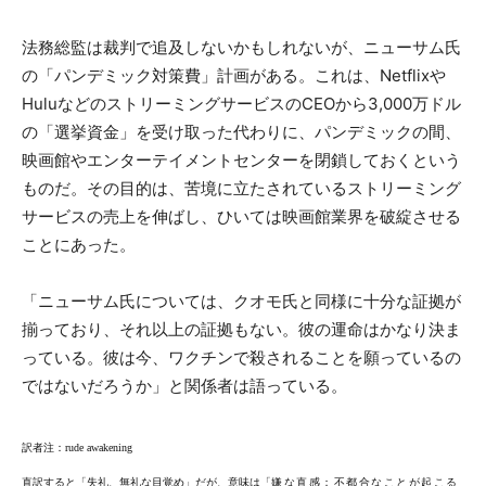
法務総監は裁判で追及しないかもしれないが、ニューサム氏
の「パンデミック対策費」計画がある。これは、Netflixや
HuluなどのストリーミングサービスのCEOから3,000万ドル
の「選挙資金」を受け取った代わりに、パンデミックの間、
映画館やエンターテイメントセンターを閉鎖しておくという
ものだ。その目的は、苦境に立たされているストリーミング
サービスの売上を伸ばし、ひいては映画館業界を破綻させる
ことにあった。
「ニューサム氏については、クオモ氏と同様に十分な証拠が
揃っており、それ以上の証拠もない。彼の運命はかなり決ま
っている。彼は今、ワクチンで殺されることを願っているの
ではないだろうか」と関係者は語っている。
訳者注：rude awakening
直訳すると「失礼、無礼な目覚め」だが、意味は「
嫌な直感；不都合なことが起こる