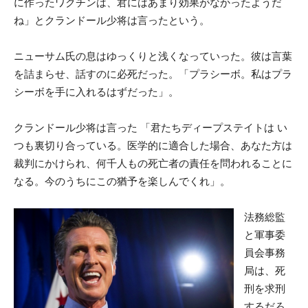
に作ったワクチンは、君にはあまり効果がなかったようだ
ね」とクランドール少将は言ったという。
ニューサム氏の息はゆっくりと浅くなっていった。彼は言葉
を詰まらせ、話すのに必死だった。「プラシーボ。私はプラ
シーボを手に入れるはずだった」。
クランドール少将は言った 「君たちディープステイトは い
つも裏切り合っている。医学的に適合した場合、あなた方は
裁判にかけられ、何千人もの死亡者の責任を問われることに
なる。今のうちにこの猶予を楽しんでくれ」。
法務総監
と軍事委
員会事務
局は、死
刑を求刑
するだろ