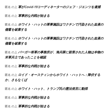
軍がCovid-19コーディネーターのジェフ・ジエンツを逮捕
匿名
の上
軍事的な内戦が始まる
匿名
の上
ホワイト・ハットの軍事施設はワクチンで汚染された血液の
匿名
の上
備蓄を破棄する
ホワイト・ハットの軍事施設はワクチンで汚染された血液の
匿名
の上
備蓄を破棄する
バーガー将軍の事務所が、海兵隊に殺害された人物は本物の
匿名
の上
米軍兵士であったことを確認
軍事的な内戦が始まる
匿名
の上
ロイド・オースティンからホワイト・ハットへ：降伏する
匿名
の上
か、さもなくば
ホワイト・ハット、トランプ氏の憲法発言に動揺
匿名
の上
軍事的な内戦が始まる
匿名
の上
軍事的な内戦が始まる
匿名
の上