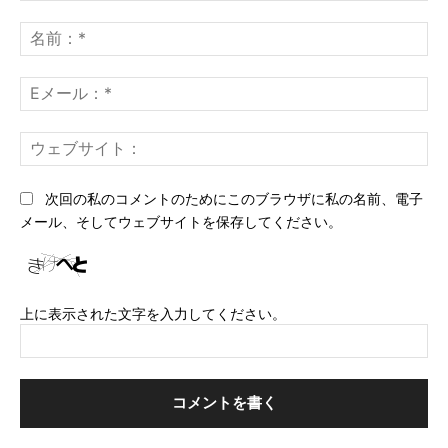
コ
メ
名
ン
前
ト：
*
E
メ
ー
ウ
ル
ェ
*
ブ
次回の私のコメントのためにこのブラウザに私の名前、電子
サ
メール、そしてウェブサイトを保存してください。
イ
ト
上に表示された文字を入力してください。