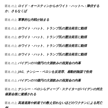
ロイド・オースティンからホワイト・ハットへ：降伏する
匿名
の上
か、さもなくば
軍事的な内戦が始まる
匿名
の上
ホワイト・ハット、トランプ氏の憲法発言に動揺
匿名
の上
ホワイト・ハット、トランプ氏の憲法発言に動揺
匿名
の上
ホワイト・ハット、トランプ氏の憲法発言に動揺
匿名
の上
ホワイト・ハット、トランプ氏の憲法発言に動揺
匿名
の上
バイデンの10億円の大酒飲みの祝賀会の内幕
匿名
の上
JAG、ナンシー・ペロシを反逆罪、扇動的陰謀で告発
匿名
の上
バイデンの10億円の大酒飲みの祝賀会の内幕
匿名
の上
ナンシー・ペロシらディープ・ステイターがバイデンの州主
匿名
の上
催宴会後に逮捕される
高速道路や鉄道での数え切れないほどのワクチンによる死亡
匿名
の上
例