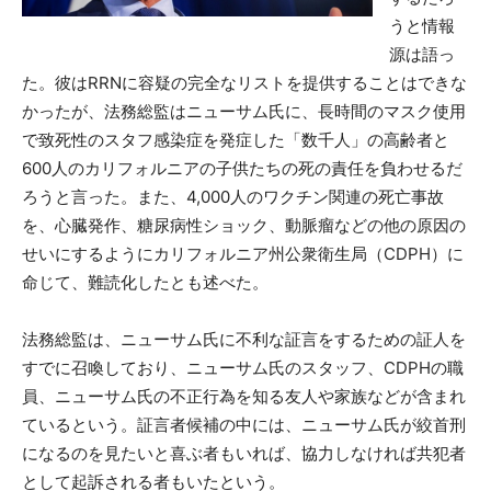
うと情報
源は語っ
た。彼はRRNに容疑の完全なリストを提供することはできな
かったが、法務総監はニューサム氏に、長時間のマスク使用
で致死性のスタフ感染症を発症した「数千人」の高齢者と
600人のカリフォルニアの子供たちの死の責任を負わせるだ
ろうと言った。また、4,000人のワクチン関連の死亡事故
を、心臓発作、糖尿病性ショック、動脈瘤などの他の原因の
せいにするようにカリフォルニア州公衆衛生局（CDPH）に
命じて、難読化したとも述べた。
法務総監は、ニューサム氏に不利な証言をするための証人を
すでに召喚しており、ニューサム氏のスタッフ、CDPHの職
員、ニューサム氏の不正行為を知る友人や家族などが含まれ
ているという。証言者候補の中には、ニューサム氏が絞首刑
になるのを見たいと喜ぶ者もいれば、協力しなければ共犯者
として起訴される者もいたという。