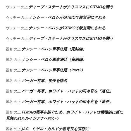
ディープ・ステートがクリスマスにGITMOを襲う
ウッチー
の上
ナンシー・ペロシがGITMOで絞首刑にされる
ウッチー
の上
ナンシー・ペロシがGITMOで絞首刑にされる
ウッチー
の上
ディープ・ステートがクリスマスにGITMOを襲う
ウッチー
の上
ナンシー・ペロシ軍事法廷（完結編）
匿名
の上
ナンシー・ペロシ軍事法廷（完結編）
匿名
の上
ナンシー・ペロシ軍事法廷（Part2）
匿名
の上
バーガー将軍、後任を指名
匿名
の上
バーガー将軍、ホワイト・ハットの司令官を「退任」
匿名
の上
バーガー将軍、ホワイト・ハットの司令官を「退任」
匿名
の上
FEMAの悪事を防ぐため、ホワイト・ハットは積極的に嵐に
匿名
の上
見舞われたルイジアナへ向かう
JAG、ミゲル・カルドナ教育長を有罪に
匿名
の上