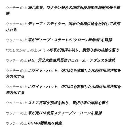
海兵隊員、ワクチン好きの国防保険局衛生局副局長を逮
ウッチー
の上
捕
ディープ・ステイター、国家の食糧供給を妨害して逮捕
ウッチー
の上
される
軍がディープ・ステートの”クローン科学者”を逮捕
ウッチー
の上
スミス将軍が指揮を執り、裏切り者の排除を誓う
ななしのかかし
の上
JAG、元公衆衛生局長官ジェローム・アダムスを逮捕
ウッチー
の上
ホワイト・ハット、GITMOを攻撃した水陸両用巡洋艦を
ウッチー
の上
無力化する
ホワイト・ハット、GITMOを攻撃した水陸両用巡洋艦を
ウッチー
の上
無力化する
スミス将軍が指揮を執り、裏切り者の排除を誓う
ウッチー
の上
軍が元FDA長官スティーブン・ハーンを逮捕
ウッチー
の上
GITMO襲撃犯を特定
ウッチー
の上