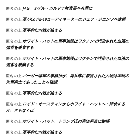
JAG、ミゲル・カルドナ教育長を有罪に
匿名
の上
軍がCovid-19コーディネーターのジェフ・ジエンツを逮捕
匿名
の上
軍事的な内戦が始まる
匿名
の上
ホワイト・ハットの軍事施設はワクチンで汚染された血液の
匿名
の上
備蓄を破棄する
ホワイト・ハットの軍事施設はワクチンで汚染された血液の
匿名
の上
備蓄を破棄する
バーガー将軍の事務所が、海兵隊に殺害された人物は本物の
匿名
の上
米軍兵士であったことを確認
軍事的な内戦が始まる
匿名
の上
ロイド・オースティンからホワイト・ハットへ：降伏する
匿名
の上
か、さもなくば
ホワイト・ハット、トランプ氏の憲法発言に動揺
匿名
の上
軍事的な内戦が始まる
匿名
の上