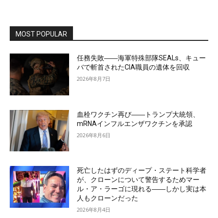
MOST POPULAR
任務失敗――海軍特殊部隊SEALs、キュー
バで斬首されたCIA職員の遺体を回収
2026年8月7日
血栓ワクチン再び――トランプ大統領、
mRNAインフルエンザワクチンを承認
2026年8月6日
死亡したはずのディープ・ステート科学者
が、クローンについて警告するためマー
ル・ア・ラーゴに現れる――しかし実は本
人もクローンだった
2026年8月4日