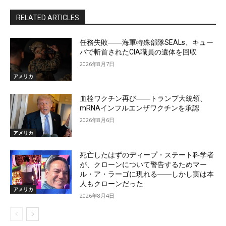
RELATED ARTICLES
任務失敗――海軍特殊部隊SEALs、キュー
バで斬首されたCIA職員の遺体を回収
2026年8月7日
アメリカ
血栓ワクチン再び――トランプ大統領、
mRNAインフルエンザワクチンを承認
2026年8月6日
アメリカ
死亡したはずのディープ・ステート科学者
が、クローンについて警告するためマー
ル・ア・ラーゴに現れる――しかし実は本
人もクローンだった
アメリカ
2026年8月4日