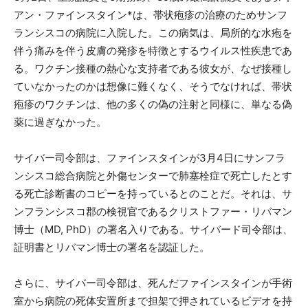
アン・ファインスタイン*は、帯状疱疹の治療のためサンフ
ランシスコの病院に入院した。この病気は、局所的な水疱を
伴う痛みを伴う皮膚の発疹を特徴とするウイルス性疾患であ
る。ワクチン接種の熱心な支持者である彼女が、なぜ接種し
ていなかったのかは想像に難くなく、そうでなければ、帯状
疱疹のワクチンは、他の多くの偽の注射と同様に、単なる偽
薬に過ぎなかった。
サイバー司令部は、ファインスタインが3月4日にサンフラ
ンシスコ総合病院と外傷センターで肺塞栓症で死亡したとす
る死亡診断書のコピーを持っているとのことだ。それは、サ
ンフランシスコ郡の検視官であるクリストファー・リバマン
博士（MD, PhD）の署名入りである。サイバード司令部は、
証明書とリバマン博士の署名を認証した。
さらに、サイバー司令部は、死んだファインスタインが手術
室から病院の死体安置所まで担架で押されているビデオを持