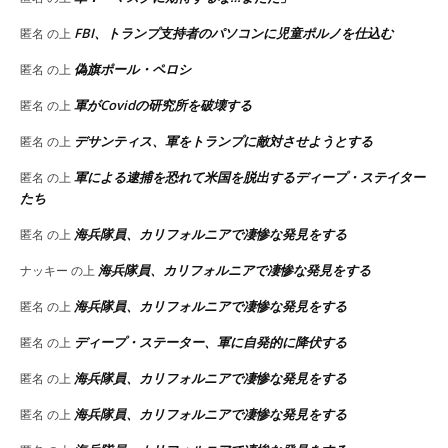
FBI、トランプ支持者のパソコンに児童ポルノを仕込む
匿名
の上
偽旗ポール・ペロシ
匿名
の上
軍がCovidの研究所を破壊する
匿名
の上
デサンティス、軍をトランプに敵対させようとする
匿名
の上
軍による逮捕を恐れて米国を脱出するディープ・ステイター
匿名
の上
たち
海兵隊員、カリフォルニアで凄惨な発見をする
匿名
の上
海兵隊員、カリフォルニアで凄惨な発見をする
ナッキー
の上
海兵隊員、カリフォルニアで凄惨な発見をする
匿名
の上
ディープ・ステーター、軍に自発的に降伏する
匿名
の上
海兵隊員、カリフォルニアで凄惨な発見をする
匿名
の上
海兵隊員、カリフォルニアで凄惨な発見をする
匿名
の上