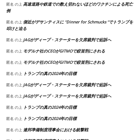
高速道路や鉄道での数え切れないほどのワクチンによる死亡
匿名
の上
例
側近がデサンティスに “Dinner for Schmucks “でトランプを
匿名
の上
叩けと迫る
JAGがディープ・ステーターを欠席裁判で起訴へ
匿名
の上
モデルナ社のCEOがGITMOで絞首刑にされる
匿名
の上
モデルナ社のCEOがGITMOで絞首刑にされる
匿名
の上
トランプの真の2024年の目標
匿名
の上
JAGがディープ・ステーターを欠席裁判で起訴へ
匿名
の上
JAGがディープ・ステーターを欠席裁判で起訴へ
匿名
の上
トランプの真の2024年の目標
匿名
の上
トランプの真の2024年の目標
匿名
の上
連邦準備制度理事会における銃撃戦
匿名
の上