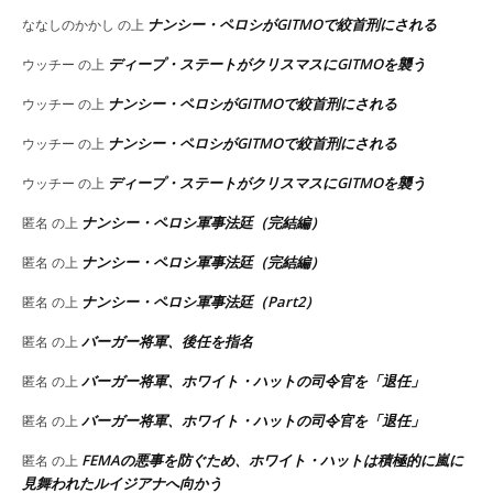
ナンシー・ペロシがGITMOで絞首刑にされる
ななしのかかし
の上
ディープ・ステートがクリスマスにGITMOを襲う
ウッチー
の上
ナンシー・ペロシがGITMOで絞首刑にされる
ウッチー
の上
ナンシー・ペロシがGITMOで絞首刑にされる
ウッチー
の上
ディープ・ステートがクリスマスにGITMOを襲う
ウッチー
の上
ナンシー・ペロシ軍事法廷（完結編）
匿名
の上
ナンシー・ペロシ軍事法廷（完結編）
匿名
の上
ナンシー・ペロシ軍事法廷（Part2）
匿名
の上
バーガー将軍、後任を指名
匿名
の上
バーガー将軍、ホワイト・ハットの司令官を「退任」
匿名
の上
バーガー将軍、ホワイト・ハットの司令官を「退任」
匿名
の上
FEMAの悪事を防ぐため、ホワイト・ハットは積極的に嵐に
匿名
の上
見舞われたルイジアナへ向かう