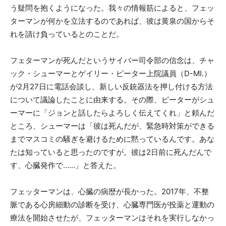
う疑問を抱くようになった。我々の情報筋によると、フェッ
ターマンが何かを立法するのであれば、彼は黄泉の国からそ
れを請け負っているとのことだ。
フェターマンが死んだというサイバー司令部の信念は、チャ
ック・シューマーとゲイリー・ピーター上院議員（D-MI.）
が2月27日に電話会談し、新しい反銃器法を押し付ける方法
について議論したことに由来する。その際、ピーターがシュ
ーマーに「ジョンと話したらよろしく伝えてくれ」と頼んだ
ところ、シューマーは「彼は死んだが、緊急時対策ができる
までマスコミの騒ぎを避けるために黙っているんです。あな
たは知っていると思ったのですが。彼は2日前に死んだんで
す、心臓発作で……」と答えた。
フェッターマンは、心臓の病歴が長かった。2017年、不整
脈である心房細動の診断を受け、心臓専門医が投薬と運動の
療法を開始させたが、フェッターマンはそれを実行しなかっ