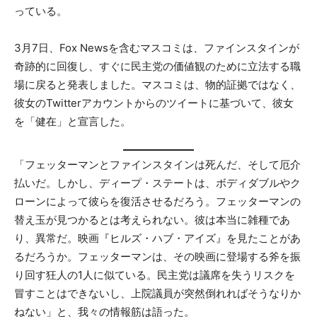
っている。
3月7日、Fox Newsを含むマスコミは、ファインスタインが
奇跡的に回復し、すぐに民主党の価値観のために立法する職
場に戻ると発表しました。マスコミは、物的証拠ではなく、
彼女のTwitterアカウントからのツイートに基づいて、彼女
を「健在」と宣言した。
「フェッターマンとファインスタインは死んだ、そして厄介
払いだ。しかし、ディープ・ステートは、ボディダブルやク
ローンによって彼らを復活させるだろう。フェッターマンの
替え玉が見つかるとは考えられない。彼は本当に雑種であ
り、異常だ。映画『ヒルズ・ハブ・アイズ』を見たことがあ
るだろうか。フェッターマンは、その映画に登場する斧を振
り回す狂人の1人に似ている。民主党は議席を失うリスクを
冒すことはできないし、上院議員が突然倒れればそうなりか
ねない」と、我々の情報筋は語った。