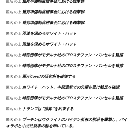
連邦準備制度理事会における銃撃戦
匿名
の上
連邦準備制度理事会における銃撃戦
匿名
の上
連邦準備制度理事会における銃撃戦
匿名
の上
混迷を深めるホワイト・ハット
匿名
の上
混迷を深めるホワイト・ハット
匿名
の上
特殊部隊がモデルナ社のCEOステファン・バンセルを逮捕
匿名
の上
特殊部隊がモデルナ社のCEOステファン・バンセルを逮捕
匿名
の上
軍がCovidの研究所を破壊する
匿名
の上
ホワイト・ハット、中間選挙での失望を受け離反を確認
匿名
の上
特殊部隊がモデルナ社のCEOステファン・バンセルを逮捕
匿名
の上
トランプは “清算 “を約束する
匿名
の上
プーチンはウクライナのバイデン所有の別荘を爆撃し、バイ
匿名
の上
オラボと小児性愛者の輪を叩いている。