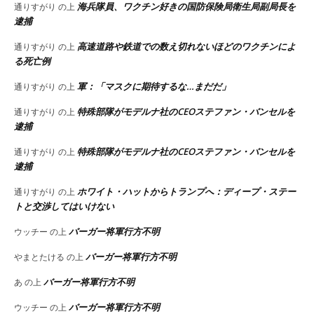
海兵隊員、ワクチン好きの国防保険局衛生局副局長を
通りすがり
の上
逮捕
高速道路や鉄道での数え切れないほどのワクチンによ
通りすがり
の上
る死亡例
軍：「マスクに期待するな…まだだ」
通りすがり
の上
特殊部隊がモデルナ社のCEOステファン・バンセルを
通りすがり
の上
逮捕
特殊部隊がモデルナ社のCEOステファン・バンセルを
通りすがり
の上
逮捕
ホワイト・ハットからトランプへ：ディープ・ステー
通りすがり
の上
トと交渉してはいけない
バーガー将軍行方不明
ウッチー
の上
バーガー将軍行方不明
やまとたける
の上
バーガー将軍行方不明
あ
の上
バーガー将軍行方不明
ウッチー
の上