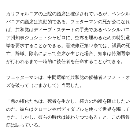
カリフォルニアの上院の議席は確保されているが、ペンシル
バニアの議席は流動的である。フェターマンの死が公になれ
ば、共和党はディープ・ステートの手先であるペンシルバニ
ア州知事ジョシュ・シャピロに、空席を埋めるための特別選
挙を要求することができる。憲法修正第17条では、議員の死
亡、辞職、除名によって空席が生じた場合、知事は特別選挙
が行われるまで一時的に後任者を任命することができる。
フェッターマンは、中間選挙で共和党の候補者メフメト・オ
ズを破って（ごまかして）当選した。
「悪の権化たちは、死者を生かし、権力の均衡を阻止したい
のだ。彼らはクローンやボディダブルを使って世界を騙して
きた。しかし、彼らの時代は終わりつつある」と、この情報
筋は語っている。