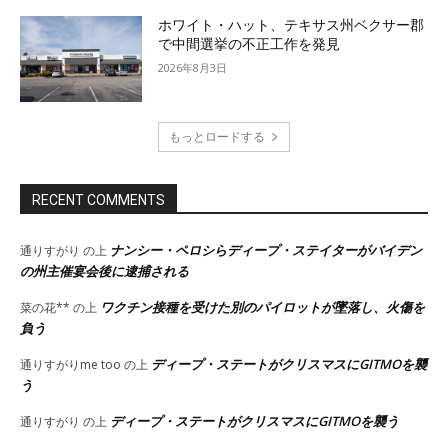
ホワイト・ハット、テキサス州ベクサー郡
で中間選挙の不正工作を発見
2026年8月3日
もっとロードする
RECENT COMMENTS
ナンシー・ペロシらディープ・ステイターがバイデン
通りすがり
の上
の州主催宴会後に逮捕される
ワクチン接種を受けた別のパイロットが墜落し、火傷を
菜の花**
の上
負う
ディープ・ステートがクリスマスにGITMOを襲
通りすがりme too
の上
う
ディープ・ステートがクリスマスにGITMOを襲う
通りすがり
の上