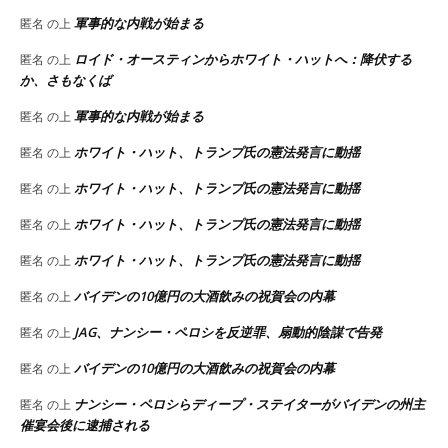
軍事的な内戦が始まる
匿名
の上
ロイド・オースティンからホワイト・ハットへ：降伏する
匿名
の上
か、さもなくば
軍事的な内戦が始まる
匿名
の上
ホワイト・ハット、トランプ氏の憲法発言に動揺
匿名
の上
ホワイト・ハット、トランプ氏の憲法発言に動揺
匿名
の上
ホワイト・ハット、トランプ氏の憲法発言に動揺
匿名
の上
ホワイト・ハット、トランプ氏の憲法発言に動揺
匿名
の上
バイデンの10億円の大酒飲みの祝賀会の内幕
匿名
の上
JAG、ナンシー・ペロシを反逆罪、扇動的陰謀で告発
匿名
の上
バイデンの10億円の大酒飲みの祝賀会の内幕
匿名
の上
ナンシー・ペロシらディープ・ステイターがバイデンの州主
匿名
の上
催宴会後に逮捕される