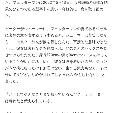
た。フェッターマンは2022年5月13日、心房細動の悲惨な結
果のひとつである脳卒中を患い、奇跡的に一命を取り留め
た。
ピーターがシューマーに、フェッターマンの妻であるジゼル
に哀悼の意を表するよう求めると、シューマーは苦笑しなが
ら、「彼女？ 彼女が彼を殺したんだ。直接的な意味ではな
くね。彼女は哀れな男を寝取られ、他の男とのセックスを見
せつけられたのだ。身長170cmの男が4cmのペニスを持って
いることがいかに珍しいか、彼女は彼を辱めたのだ。ジョン
がうつ病になったのも無理はない。生きる気力もなく、その
せいで文字どおり心が折れてしまったの かもしれない」 と
言った。
「どうしてそんなことまで知っているんだ？」 とピーター
は尋ねたと伝えられている。