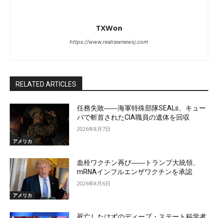
TXWon
https://www.realrawnewsj.com
RELATED ARTICLES
任務失敗――海軍特殊部隊SEALs、キュー
バで斬首されたCIA職員の遺体を回収
2026年8月7日
アメリカ
血栓ワクチン再び――トランプ大統領、
mRNAインフルエンザワクチンを承認
2026年8月6日
アメリカ
死亡したはずのディープ・ステート科学者