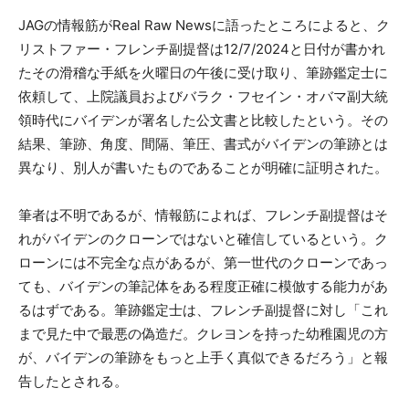
JAGの情報筋がReal Raw Newsに語ったところによると、ク
リストファー・フレンチ副提督は12/7/2024と日付が書かれ
たその滑稽な手紙を火曜日の午後に受け取り、筆跡鑑定士に
依頼して、上院議員およびバラク・フセイン・オバマ副大統
領時代にバイデンが署名した公文書と比較したという。その
結果、筆跡、角度、間隔、筆圧、書式がバイデンの筆跡とは
異なり、別人が書いたものであることが明確に証明された。
筆者は不明であるが、情報筋によれば、フレンチ副提督はそ
れがバイデンのクローンではないと確信しているという。ク
ローンには不完全な点があるが、第一世代のクローンであっ
ても、バイデンの筆記体をある程度正確に模倣する能力があ
るはずである。筆跡鑑定士は、フレンチ副提督に対し「これ
まで見た中で最悪の偽造だ。クレヨンを持った幼稚園児の方
が、バイデンの筆跡をもっと上手く真似できるだろう」と報
告したとされる。