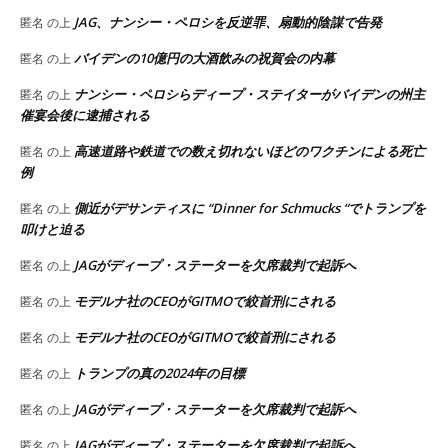
JAG、ナンシー・ペロシを反逆罪、扇動的陰謀で告発
匿名
の上
バイデンの10億円の大酒飲みの祝賀会の内幕
匿名
の上
ナンシー・ペロシらディープ・ステイターがバイデンの州主
匿名
の上
催宴会後に逮捕される
高速道路や鉄道での数え切れないほどのワクチンによる死亡
匿名
の上
例
側近がデサンティスに “Dinner for Schmucks “でトランプを
匿名
の上
叩けと迫る
JAGがディープ・ステーターを欠席裁判で起訴へ
匿名
の上
モデルナ社のCEOがGITMOで絞首刑にされる
匿名
の上
モデルナ社のCEOがGITMOで絞首刑にされる
匿名
の上
トランプの真の2024年の目標
匿名
の上
JAGがディープ・ステーターを欠席裁判で起訴へ
匿名
の上
JAGがディープ・ステーターを欠席裁判で起訴へ
匿名
の上