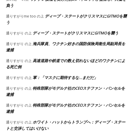
負う
ディープ・ステートがクリスマスにGITMOを襲
通りすがりme too
の上
う
ディープ・ステートがクリスマスにGITMOを襲う
通りすがり
の上
海兵隊員、ワクチン好きの国防保険局衛生局副局長を
通りすがり
の上
逮捕
高速道路や鉄道での数え切れないほどのワクチンによ
通りすがり
の上
る死亡例
軍：「マスクに期待するな…まだだ」
通りすがり
の上
特殊部隊がモデルナ社のCEOステファン・バンセルを
通りすがり
の上
逮捕
特殊部隊がモデルナ社のCEOステファン・バンセルを
通りすがり
の上
逮捕
ホワイト・ハットからトランプへ：ディープ・ステー
通りすがり
の上
トと交渉してはいけない