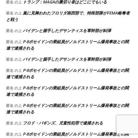
トランプ：MAGAの裏切り者はどこにでもいる
匿名
の上
嵐に見舞われたフロリダ南西部で、特殊部隊がFEMA略奪者
匿名
の上
と戦う
バイデンと握手したデサンティスを軍幹部が糾弾
匿名
の上
P-8ポセイドンの乗組員がノルドストリーム爆発事故との関
匿名
の上
連で逮捕される
バイデンと握手したデサンティスを軍幹部が糾弾
匿名
の上
P-8ポセイドンの乗組員がノルドストリーム爆発事故との関
匿名
の上
連で逮捕される
P-8ポセイドンの乗組員がノルドストリーム爆発事故との関
匿名
の上
連で逮捕される
P-8ポセイドンの乗組員がノルドストリーム爆発事故との関
匿名
の上
連で逮捕される
フロド・バギンズ、児童性犯罪で逮捕される
匿名
の上
P-8ポセイドンの乗組員がノルドストリーム爆発事故との関
匿名
の上