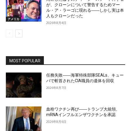
が、クローンについて警告するためマー
ル・ア・ラーゴに現れる――しかし実は本
人もクローンだった
アメリカ
2026年8月4日
MOST POPULAR
任務失敗――海軍特殊部隊SEALs、キュー
バで斬首されたCIA職員の遺体を回収
2026年8月7日
血栓ワクチン再び――トランプ大統領、
mRNAインフルエンザワクチンを承認
2026年8月6日