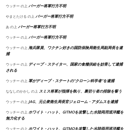
バーガー将軍行方不明
ウッチー
の上
バーガー将軍行方不明
やまとたける
の上
バーガー将軍行方不明
あ
の上
バーガー将軍行方不明
ウッチー
の上
海兵隊員、ワクチン好きの国防保険局衛生局副局長を逮
ウッチー
の上
捕
ディープ・ステイター、国家の食糧供給を妨害して逮捕
ウッチー
の上
される
軍がディープ・ステートの”クローン科学者”を逮捕
ウッチー
の上
スミス将軍が指揮を執り、裏切り者の排除を誓う
ななしのかかし
の上
JAG、元公衆衛生局長官ジェローム・アダムスを逮捕
ウッチー
の上
ホワイト・ハット、GITMOを攻撃した水陸両用巡洋艦を
ウッチー
の上
無力化する
ホワイト・ハット、GITMOを攻撃した水陸両用巡洋艦を
ウッチー
の上