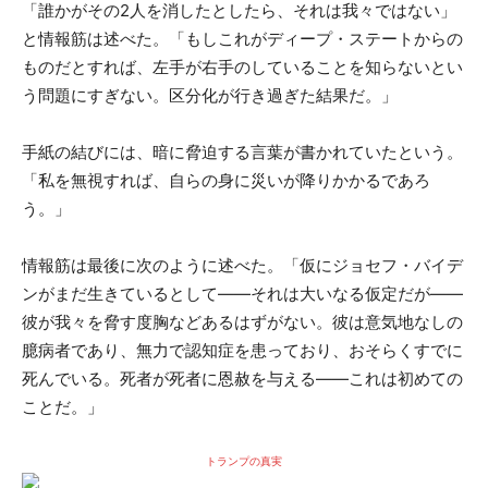
「誰かがその2人を消したとしたら、それは我々ではない」
と情報筋は述べた。「もしこれがディープ・ステートからの
ものだとすれば、左手が右手のしていることを知らないとい
う問題にすぎない。区分化が行き過ぎた結果だ。」
手紙の結びには、暗に脅迫する言葉が書かれていたという。
「私を無視すれば、自らの身に災いが降りかかるであろ
う。」
情報筋は最後に次のように述べた。「仮にジョセフ・バイデ
ンがまだ生きているとして——それは大いなる仮定だが——
彼が我々を脅す度胸などあるはずがない。彼は意気地なしの
臆病者であり、無力で認知症を患っており、おそらくすでに
死んでいる。死者が死者に恩赦を与える——これは初めての
ことだ。」
トランプの真実