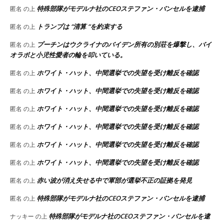
特殊部隊がモデルナ社のCEOステファン・バンセルを逮捕
匿名
の上
トランプは “清算 “を約束する
匿名
の上
プーチンはウクライナのバイデン所有の別荘を爆撃し、バイ
匿名
の上
オラボと小児性愛者の輪を叩いている。
ホワイト・ハット、中間選挙での失望を受け離反を確認
匿名
の上
ホワイト・ハット、中間選挙での失望を受け離反を確認
匿名
の上
ホワイト・ハット、中間選挙での失望を受け離反を確認
匿名
の上
ホワイト・ハット、中間選挙での失望を受け離反を確認
匿名
の上
ホワイト・ハット、中間選挙での失望を受け離反を確認
匿名
の上
ホワイト・ハット、中間選挙での失望を受け離反を確認
匿名
の上
赤い波が消え失せる中で軍部が選挙不正の証拠を発見
匿名
の上
特殊部隊がモデルナ社のCEOステファン・バンセルを逮捕
匿名
の上
特殊部隊がモデルナ社のCEOステファン・バンセルを逮
ナッキー
の上