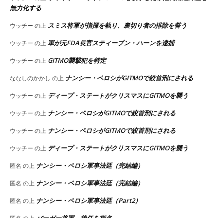
無力化する
スミス将軍が指揮を執り、裏切り者の排除を誓う
ウッチー
の上
軍が元FDA長官スティーブン・ハーンを逮捕
ウッチー
の上
GITMO襲撃犯を特定
ウッチー
の上
ナンシー・ペロシがGITMOで絞首刑にされる
ななしのかかし
の上
ディープ・ステートがクリスマスにGITMOを襲う
ウッチー
の上
ナンシー・ペロシがGITMOで絞首刑にされる
ウッチー
の上
ナンシー・ペロシがGITMOで絞首刑にされる
ウッチー
の上
ディープ・ステートがクリスマスにGITMOを襲う
ウッチー
の上
ナンシー・ペロシ軍事法廷（完結編）
匿名
の上
ナンシー・ペロシ軍事法廷（完結編）
匿名
の上
ナンシー・ペロシ軍事法廷（Part2）
匿名
の上