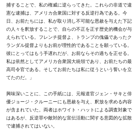
捕することで、私の権威に逆らってきた。これらの非道で違
憲な逮捕は、アメリカ合衆国に対する反逆行為である。今
日、お前たちには、私が取り消し不可能な恩赦を与えた下記
の人々を釈放することで、自らの不正を正す歴史的機会が与
えられている。フレンチ提督よ、トランプの傀儡であったク
ランダル提督よりもお前が理性的であることを願っている。
彼にとってはもう手遅れだが、お前ならその過ちを正せる。
私は依然としてアメリカ合衆国大統領であり、お前たちの最
高司令官である。そしてお前たちは私に従うという誓いを立
てたのだ。」
興味深いことに、この手紙には、元報道官ジェン・サキと俳
優ジョージ・クルーニーにも恩赦を与え、釈放を求める内容
が含まれていた。両者はホワイト・ハットによる調査対象で
はあるが、反逆罪や敵対的な宣伝活動に関する意図的な拡散
で逮捕されてはいない。