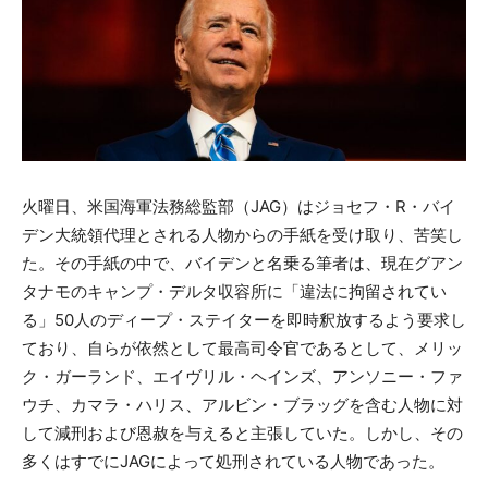
火曜日、米国海軍法務総監部（JAG）はジョセフ・R・バイ
デン大統領代理とされる人物からの手紙を受け取り、苦笑し
た。その手紙の中で、バイデンと名乗る筆者は、現在グアン
タナモのキャンプ・デルタ収容所に「違法に拘留されてい
る」50人のディープ・ステイターを即時釈放するよう要求し
ており、自らが依然として最高司令官であるとして、メリッ
ク・ガーランド、エイヴリル・ヘインズ、アンソニー・ファ
ウチ、カマラ・ハリス、アルビン・ブラッグを含む人物に対
して減刑および恩赦を与えると主張していた。しかし、その
多くはすでにJAGによって処刑されている人物であった。