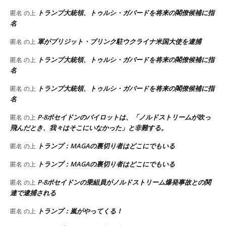
トランプ大統領、トゥルシ・ガバードを将来の閣僚候補に指
匿名
の上
名
軍がブリジット・ブリンク駐ウクライナ米国大使を逮捕
匿名
の上
トランプ大統領、トゥルシ・ガバードを将来の閣僚候補に指
匿名
の上
名
トランプ大統領、トゥルシ・ガバードを将来の閣僚候補に指
匿名
の上
名
P-8ポセイドンのパイロットは、「ノルドストリームが吹っ
匿名
の上
飛んだとき、我々はそこにいなかった」と非難する。
トランプ：MAGAの裏切り者はどこにでもいる
匿名
の上
トランプ：MAGAの裏切り者はどこにでもいる
匿名
の上
P-8ポセイドンの乗組員がノルドストリーム爆発事故との関
匿名
の上
連で逮捕される
トランプ：嵐がやってくる！
匿名
の上