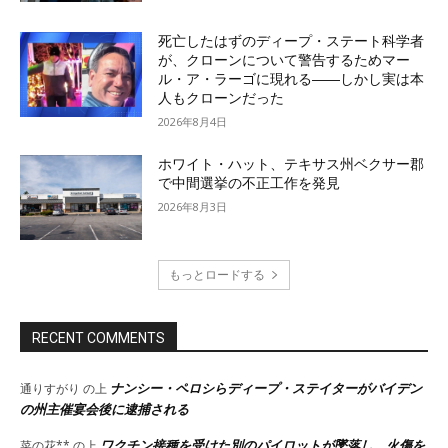
死亡したはずのディープ・ステート科学者
が、クローンについて警告するためマー
ル・ア・ラーゴに現れる――しかし実は本
人もクローンだった
2026年8月4日
ホワイト・ハット、テキサス州ベクサー郡
で中間選挙の不正工作を発見
2026年8月3日
もっとロードする
RECENT COMMENTS
ナンシー・ペロシらディープ・ステイターがバイデン
通りすがり
の上
の州主催宴会後に逮捕される
ワクチン接種を受けた別のパイロットが墜落し、火傷を
菜の花**
の上