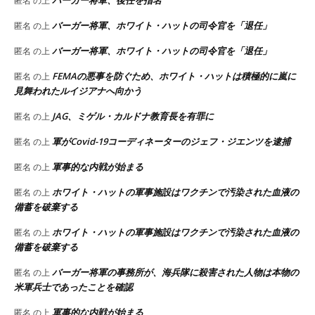
バーガー将軍、後任を指名
匿名
の上
バーガー将軍、ホワイト・ハットの司令官を「退任」
匿名
の上
バーガー将軍、ホワイト・ハットの司令官を「退任」
匿名
の上
FEMAの悪事を防ぐため、ホワイト・ハットは積極的に嵐に
匿名
の上
見舞われたルイジアナへ向かう
JAG、ミゲル・カルドナ教育長を有罪に
匿名
の上
軍がCovid-19コーディネーターのジェフ・ジエンツを逮捕
匿名
の上
軍事的な内戦が始まる
匿名
の上
ホワイト・ハットの軍事施設はワクチンで汚染された血液の
匿名
の上
備蓄を破棄する
ホワイト・ハットの軍事施設はワクチンで汚染された血液の
匿名
の上
備蓄を破棄する
バーガー将軍の事務所が、海兵隊に殺害された人物は本物の
匿名
の上
米軍兵士であったことを確認
軍事的な内戦が始まる
匿名
の上