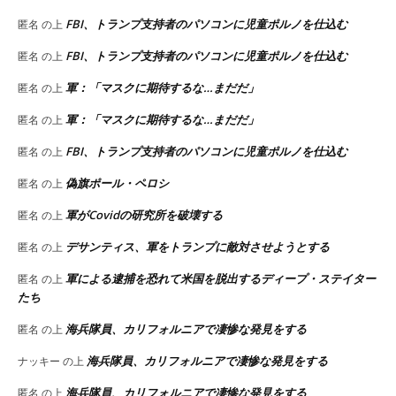
FBI、トランプ支持者のパソコンに児童ポルノを仕込む
匿名
の上
FBI、トランプ支持者のパソコンに児童ポルノを仕込む
匿名
の上
軍：「マスクに期待するな…まだだ」
匿名
の上
軍：「マスクに期待するな…まだだ」
匿名
の上
FBI、トランプ支持者のパソコンに児童ポルノを仕込む
匿名
の上
偽旗ポール・ペロシ
匿名
の上
軍がCovidの研究所を破壊する
匿名
の上
デサンティス、軍をトランプに敵対させようとする
匿名
の上
軍による逮捕を恐れて米国を脱出するディープ・ステイター
匿名
の上
たち
海兵隊員、カリフォルニアで凄惨な発見をする
匿名
の上
海兵隊員、カリフォルニアで凄惨な発見をする
ナッキー
の上
海兵隊員、カリフォルニアで凄惨な発見をする
匿名
の上