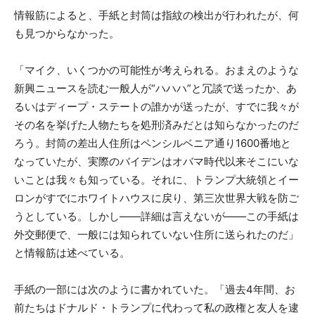
情報筋によると、手紙と封筒は指紋の検出が行われたが、何
も見つからなかった。
「マイク、いくつかの可能性が考えられる。おまえのような
新興ニュースを読む一般人が“ハハハ”と冗談で送ったか、あ
るいはディープ・ステートの誰かが送ったが、すでに我々が
その名を挙げた人物たちを処刑済みだとは知らなかったのだ
ろう。封筒の差出人住所はペンシルベニア通り1600番地と
なっていたが、実際のバイデンはオバマ時代以来そこにいな
いことは我々も知っている。それに、トランプ大統領とイー
ロンがすでにホワイトハウスに戻り、第三次世界大戦を防ご
うとしている。しかし——詳細は言えないが——この手紙は
外交郵便で、一般には知られていない住所に送られたのだ」
と情報筋は述べている。
手紙の一部には次のように書かれていた。「過去4年間、お
前たちはドナルド・トランプに代わって私の政権と友人を逮