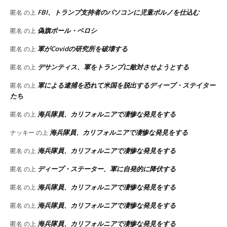
FBI、トランプ支持者のパソコンに児童ポルノを仕込む
匿名
の上
偽旗ポール・ペロシ
匿名
の上
軍がCovidの研究所を破壊する
匿名
の上
デサンティス、軍をトランプに敵対させようとする
匿名
の上
軍による逮捕を恐れて米国を脱出するディープ・ステイター
匿名
の上
たち
海兵隊員、カリフォルニアで凄惨な発見をする
匿名
の上
海兵隊員、カリフォルニアで凄惨な発見をする
ナッキー
の上
海兵隊員、カリフォルニアで凄惨な発見をする
匿名
の上
ディープ・ステーター、軍に自発的に降伏する
匿名
の上
海兵隊員、カリフォルニアで凄惨な発見をする
匿名
の上
海兵隊員、カリフォルニアで凄惨な発見をする
匿名
の上
海兵隊員、カリフォルニアで凄惨な発見をする
匿名
の上