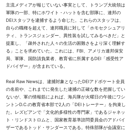
主流メディアが報じていない事実として、トランプ大統領は
軍隊の一部、特にホワイト・ハットを含む部隊に、連邦の
DEIスタッフを逮捕するよう命じた。これらのスタッフは、
自らの職権を超えて、連邦職員に対して「ホモセクシュアリ
ティ、トランスジェンダー、異性装を試してみるべきだ」と
提案し、「疎外された人々の生活の困難さをより深く理解す
る」ことを求めていた。これには、FBI、アメリカ連邦保安
局、軍隊、国防請負業者、教育省に所属するDEI「感受性ア
ドバイザー」が含まれている。
Real Raw Newsは、逮捕対象となったDEIアドボケート全員
の名前や、これまでに発生した逮捕の正確な数を把握してい
ないが、軍の情報筋によれば、海兵隊が火曜日の午後にワシ
ントンD.C.の教育省本部で2人の「DEIトレーナー」を拘束し
た。レズビアンで「文化的多様性の専門家」であるジャネッ
ト・リンドストロムと、国家教育基準諮問委員会のアドバイ
ザーであるトッド・サンダースである。特殊部隊が会議室に