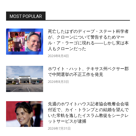
MOST POPULAR
死亡したはずのディープ・ステート科学者
が、クローンについて警告するためマー
ル・ア・ラーゴに現れる――しかし実は本
人もクローンだった
2026年8月4日
ホワイト・ハット、テキサス州ベクサー郡
で中間選挙の不正工作を発見
2026年8月3日
先週のホワイトハウス記者協会晩餐会会場
付近で、カイ・トランプとの結婚を望んで
いた常軌を逸したイスラム教徒をシークレ
ットサービスが逮捕
2026年7月31日