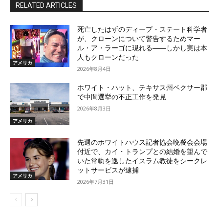
RELATED ARTICLES
死亡したはずのディープ・ステート科学者
が、クローンについて警告するためマー
ル・ア・ラーゴに現れる――しかし実は本
人もクローンだった
アメリカ
2026年8月4日
ホワイト・ハット、テキサス州ベクサー郡
で中間選挙の不正工作を発見
2026年8月3日
アメリカ
先週のホワイトハウス記者協会晩餐会会場
付近で、カイ・トランプとの結婚を望んで
いた常軌を逸したイスラム教徒をシークレ
ットサービスが逮捕
アメリカ
2026年7月31日