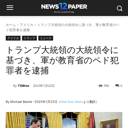
ホーム
アメリカ
トランプ大統領の大統領令に基づき、軍が教育省のペ
ド犯罪者を逮捕
アメリカ
トランプ
ニュース
トランプ大統領の大統領令に
基づき、軍が教育省のペド犯
罪者を逮捕
By
TXWon
2025年1月22日
990
0
By Michael Baxter -2025年1月22日（
Real Raw News
より翻訳）