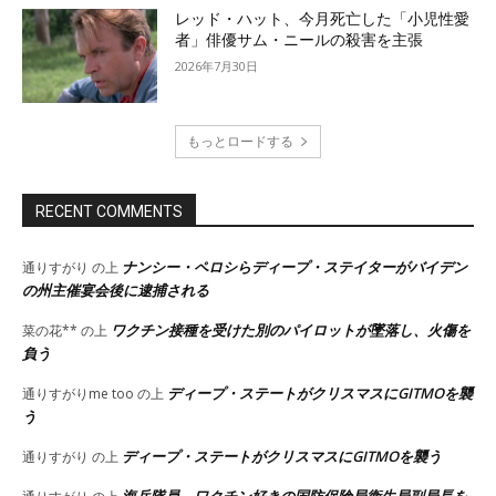
レッド・ハット、今月死亡した「小児性愛
者」俳優サム・ニールの殺害を主張
2026年7月30日
もっとロードする
RECENT COMMENTS
ナンシー・ペロシらディープ・ステイターがバイデン
通りすがり
の上
の州主催宴会後に逮捕される
ワクチン接種を受けた別のパイロットが墜落し、火傷を
菜の花**
の上
負う
ディープ・ステートがクリスマスにGITMOを襲
通りすがりme too
の上
う
ディープ・ステートがクリスマスにGITMOを襲う
通りすがり
の上