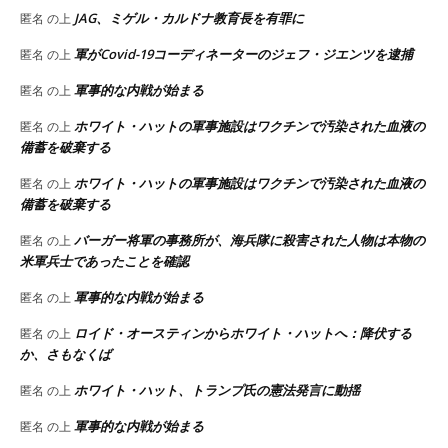
JAG、ミゲル・カルドナ教育長を有罪に
匿名
の上
軍がCovid-19コーディネーターのジェフ・ジエンツを逮捕
匿名
の上
軍事的な内戦が始まる
匿名
の上
ホワイト・ハットの軍事施設はワクチンで汚染された血液の
匿名
の上
備蓄を破棄する
ホワイト・ハットの軍事施設はワクチンで汚染された血液の
匿名
の上
備蓄を破棄する
バーガー将軍の事務所が、海兵隊に殺害された人物は本物の
匿名
の上
米軍兵士であったことを確認
軍事的な内戦が始まる
匿名
の上
ロイド・オースティンからホワイト・ハットへ：降伏する
匿名
の上
か、さもなくば
ホワイト・ハット、トランプ氏の憲法発言に動揺
匿名
の上
軍事的な内戦が始まる
匿名
の上