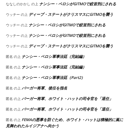
ナンシー・ペロシがGITMOで絞首刑にされる
ななしのかかし
の上
ディープ・ステートがクリスマスにGITMOを襲う
ウッチー
の上
ナンシー・ペロシがGITMOで絞首刑にされる
ウッチー
の上
ナンシー・ペロシがGITMOで絞首刑にされる
ウッチー
の上
ディープ・ステートがクリスマスにGITMOを襲う
ウッチー
の上
ナンシー・ペロシ軍事法廷（完結編）
匿名
の上
ナンシー・ペロシ軍事法廷（完結編）
匿名
の上
ナンシー・ペロシ軍事法廷（Part2）
匿名
の上
バーガー将軍、後任を指名
匿名
の上
バーガー将軍、ホワイト・ハットの司令官を「退任」
匿名
の上
バーガー将軍、ホワイト・ハットの司令官を「退任」
匿名
の上
FEMAの悪事を防ぐため、ホワイト・ハットは積極的に嵐に
匿名
の上
見舞われたルイジアナへ向かう