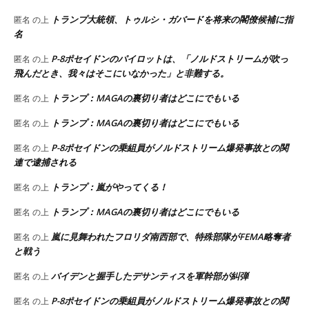
トランプ大統領、トゥルシ・ガバードを将来の閣僚候補に指
匿名
の上
名
P-8ポセイドンのパイロットは、「ノルドストリームが吹っ
匿名
の上
飛んだとき、我々はそこにいなかった」と非難する。
トランプ：MAGAの裏切り者はどこにでもいる
匿名
の上
トランプ：MAGAの裏切り者はどこにでもいる
匿名
の上
P-8ポセイドンの乗組員がノルドストリーム爆発事故との関
匿名
の上
連で逮捕される
トランプ：嵐がやってくる！
匿名
の上
トランプ：MAGAの裏切り者はどこにでもいる
匿名
の上
嵐に見舞われたフロリダ南西部で、特殊部隊がFEMA略奪者
匿名
の上
と戦う
バイデンと握手したデサンティスを軍幹部が糾弾
匿名
の上
P-8ポセイドンの乗組員がノルドストリーム爆発事故との関
匿名
の上