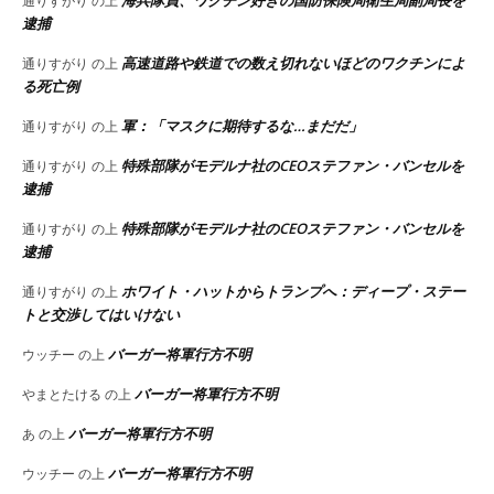
海兵隊員、ワクチン好きの国防保険局衛生局副局長を
通りすがり
の上
逮捕
高速道路や鉄道での数え切れないほどのワクチンによ
通りすがり
の上
る死亡例
軍：「マスクに期待するな…まだだ」
通りすがり
の上
特殊部隊がモデルナ社のCEOステファン・バンセルを
通りすがり
の上
逮捕
特殊部隊がモデルナ社のCEOステファン・バンセルを
通りすがり
の上
逮捕
ホワイト・ハットからトランプへ：ディープ・ステー
通りすがり
の上
トと交渉してはいけない
バーガー将軍行方不明
ウッチー
の上
バーガー将軍行方不明
やまとたける
の上
バーガー将軍行方不明
あ
の上
バーガー将軍行方不明
ウッチー
の上