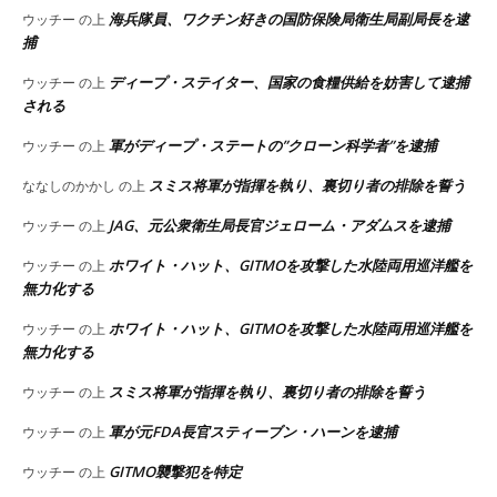
海兵隊員、ワクチン好きの国防保険局衛生局副局長を逮
ウッチー
の上
捕
ディープ・ステイター、国家の食糧供給を妨害して逮捕
ウッチー
の上
される
軍がディープ・ステートの”クローン科学者”を逮捕
ウッチー
の上
スミス将軍が指揮を執り、裏切り者の排除を誓う
ななしのかかし
の上
JAG、元公衆衛生局長官ジェローム・アダムスを逮捕
ウッチー
の上
ホワイト・ハット、GITMOを攻撃した水陸両用巡洋艦を
ウッチー
の上
無力化する
ホワイト・ハット、GITMOを攻撃した水陸両用巡洋艦を
ウッチー
の上
無力化する
スミス将軍が指揮を執り、裏切り者の排除を誓う
ウッチー
の上
軍が元FDA長官スティーブン・ハーンを逮捕
ウッチー
の上
GITMO襲撃犯を特定
ウッチー
の上