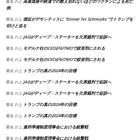
高速道路や鉄道での数え切れないほどのワクチンによる死亡
匿名
の上
例
側近がデサンティスに “Dinner for Schmucks “でトランプを
匿名
の上
叩けと迫る
JAGがディープ・ステーターを欠席裁判で起訴へ
匿名
の上
モデルナ社のCEOがGITMOで絞首刑にされる
匿名
の上
モデルナ社のCEOがGITMOで絞首刑にされる
匿名
の上
トランプの真の2024年の目標
匿名
の上
JAGがディープ・ステーターを欠席裁判で起訴へ
匿名
の上
JAGがディープ・ステーターを欠席裁判で起訴へ
匿名
の上
トランプの真の2024年の目標
匿名
の上
トランプの真の2024年の目標
匿名
の上
連邦準備制度理事会における銃撃戦
匿名
の上
連邦準備制度理事会における銃撃戦
匿名
の上