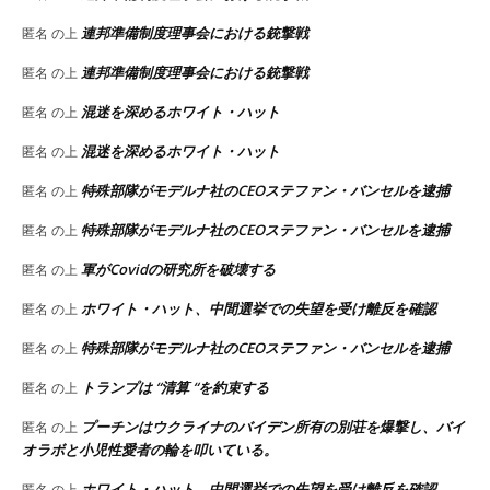
連邦準備制度理事会における銃撃戦
匿名
の上
連邦準備制度理事会における銃撃戦
匿名
の上
混迷を深めるホワイト・ハット
匿名
の上
混迷を深めるホワイト・ハット
匿名
の上
特殊部隊がモデルナ社のCEOステファン・バンセルを逮捕
匿名
の上
特殊部隊がモデルナ社のCEOステファン・バンセルを逮捕
匿名
の上
軍がCovidの研究所を破壊する
匿名
の上
ホワイト・ハット、中間選挙での失望を受け離反を確認
匿名
の上
特殊部隊がモデルナ社のCEOステファン・バンセルを逮捕
匿名
の上
トランプは “清算 “を約束する
匿名
の上
プーチンはウクライナのバイデン所有の別荘を爆撃し、バイ
匿名
の上
オラボと小児性愛者の輪を叩いている。
ホワイト・ハット、中間選挙での失望を受け離反を確認
匿名
の上