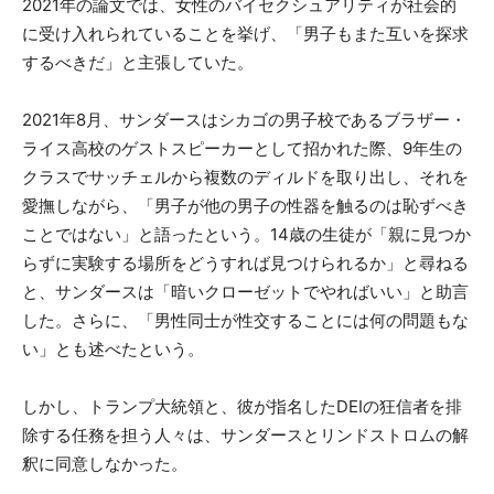
2021年の論文では、女性のバイセクシュアリティが社会的
に受け入れられていることを挙げ、「男子もまた互いを探求
するべきだ」と主張していた。
2021年8月、サンダースはシカゴの男子校であるブラザー・
ライス高校のゲストスピーカーとして招かれた際、9年生の
クラスでサッチェルから複数のディルドを取り出し、それを
愛撫しながら、「男子が他の男子の性器を触るのは恥ずべき
ことではない」と語ったという。14歳の生徒が「親に見つか
らずに実験する場所をどうすれば見つけられるか」と尋ねる
と、サンダースは「暗いクローゼットでやればいい」と助言
した。さらに、「男性同士が性交することには何の問題もな
い」とも述べたという。
しかし、トランプ大統領と、彼が指名したDEIの狂信者を排
除する任務を担う人々は、サンダースとリンドストロムの解
釈に同意しなかった。