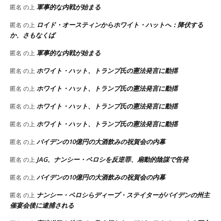
軍事的な内戦が始まる
匿名
の上
ロイド・オースティンからホワイト・ハットへ：降伏する
匿名
の上
か、さもなくば
軍事的な内戦が始まる
匿名
の上
ホワイト・ハット、トランプ氏の憲法発言に動揺
匿名
の上
ホワイト・ハット、トランプ氏の憲法発言に動揺
匿名
の上
ホワイト・ハット、トランプ氏の憲法発言に動揺
匿名
の上
ホワイト・ハット、トランプ氏の憲法発言に動揺
匿名
の上
バイデンの10億円の大酒飲みの祝賀会の内幕
匿名
の上
JAG、ナンシー・ペロシを反逆罪、扇動的陰謀で告発
匿名
の上
バイデンの10億円の大酒飲みの祝賀会の内幕
匿名
の上
ナンシー・ペロシらディープ・ステイターがバイデンの州主
匿名
の上
催宴会後に逮捕される