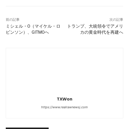
前の記事
次の記事
ミシェル・O（マイケル・ロ
トランプ、大統領令でアメリ
ビンソン）、GITMOへ
カの黄金時代を再建へ
TXWon
https://www.realrawnewsj.com