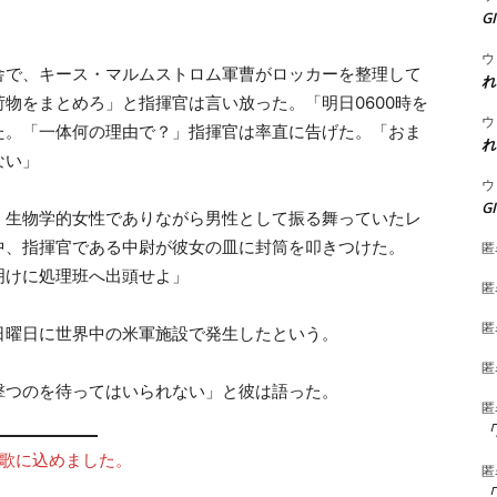
G
ウ
舎で、キース・マルムストロム軍曹がロッカーを整理して
れ
物をまとめろ」と指揮官は言い放った。「明日0600時を
ウ
た。「一体何の理由で？」指揮官は率直に告げた。「おま
れ
ない」
ウ
G
、生物学的女性でありながら男性として振る舞っていたレ
中、指揮官である中尉が彼女の皿に封筒を叩きつけた。
匿
明けに処理班へ出頭せよ」
匿
匿
日曜日に世界中の米軍施設で発生したという。
匿
撃つのを待ってはいられない」と彼は語った。
匿
「
の想いを歌に込めました。
匿
「