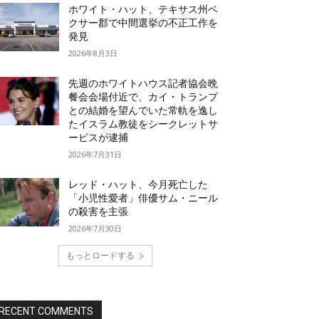
ホワイト・ハット、テキサス州ベ
クサー郡で中間選挙の不正工作を
発見
2026年8月3日
先週のホワイトハウス記者協会晩
餐会会場付近で、カイ・トランプ
との結婚を望んでいた常軌を逸し
たイスラム教徒をシークレットサ
ービスが逮捕
2026年7月31日
レッド・ハット、今月死亡した
「小児性愛者」俳優サム・ニール
の殺害を主張
2026年7月30日
もっとロードする
RECENT COMMENTS