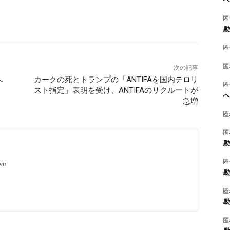
匿
動
匿
匿
次の記事
へ
カークの死とトランプの「ANTIFAを国内テロリ
匿
スト指定」表明を受け、ANTIFAのリクルートが
へ
急増
匿
匿
動
匿
com
動
匿
動
匿