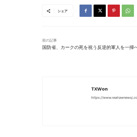
シェア
前の記事
国防省、カークの死を祝う反逆的軍人を一掃
TXWon
https://www.realrawnewsj.