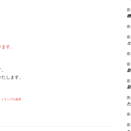
匿
積
匿
匿
エ
ります。
匿
匿
す。
染
いたします。
匿
染
匿
トランプの真実
た
匿
匿
へ