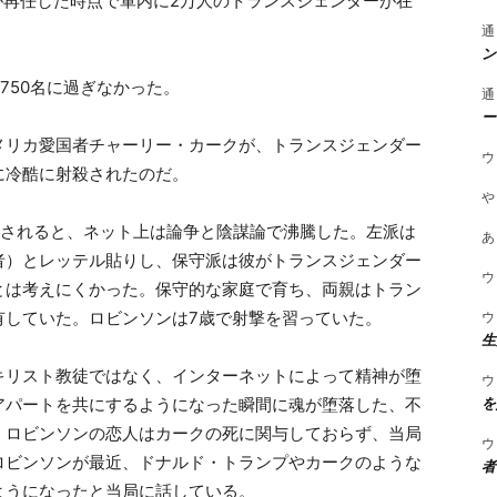
プが再任した時点で軍内に2万人のトランスジェンダーが在
通
ン
750名に過ぎなかった。
通
ー
メリカ愛国者チャーリー・カークが、トランスジェンダー
ウ
に冷酷に射殺されたのだ。
や
定されると、ネット上は論争と陰謀論で沸騰した。左派は
あ
者）とレッテル貼りし、保守派は彼がトランスジェンダー
ウ
とは考えにくかった。保守的な家庭で育ち、両親はトラン
ウ
有していた。ロビンソンは7歳で射撃を習っていた。
生
キリスト教徒ではなく、インターネットによって精神が堕
ウ
を
アパートを共にするようになった瞬間に魂が堕落した、不
。ロビンソンの恋人はカークの死に関与しておらず、当局
ウ
ロビンソンが最近、ドナルド・トランプやカークのような
者
ようになったと当局に話している。