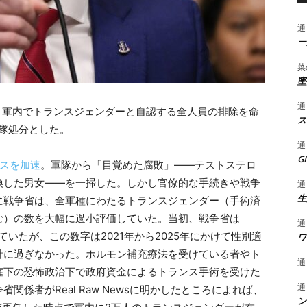
通
ー
菜
墜
通
き、軍内でトランスジェンダーと自認する全人員の排除を命
ス
除隊処分とした。
通
G
ースを加速
。軍隊から「目覚めた腐敗」——テストステロ
換した男女——を一掃した。しかし官僚的な手続きや戦争
通
生
に戦争省は、全軍種にわたるトランスジェンダー（手術済
む）の数を大幅に過小評価していた。当初、戦争省は
通
ていたが、この数字は2021年から2025年にかけて性別適
ワ
計に過ぎなかった。ホルモン補充療法を受けている者やト
通
権下の恐怖政治下で政府資金によるトランス手術を受けた
通
係者がReal Raw Newsに明かしたところによれば、
ン