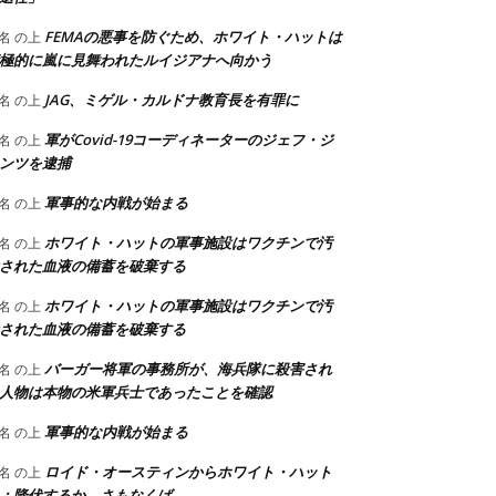
FEMAの悪事を防ぐため、ホワイト・ハットは
名
の上
極的に嵐に見舞われたルイジアナへ向かう
JAG、ミゲル・カルドナ教育長を有罪に
名
の上
軍がCovid-19コーディネーターのジェフ・ジ
名
の上
ンツを逮捕
軍事的な内戦が始まる
名
の上
ホワイト・ハットの軍事施設はワクチンで汚
名
の上
された血液の備蓄を破棄する
ホワイト・ハットの軍事施設はワクチンで汚
名
の上
された血液の備蓄を破棄する
バーガー将軍の事務所が、海兵隊に殺害され
名
の上
人物は本物の米軍兵士であったことを確認
軍事的な内戦が始まる
名
の上
ロイド・オースティンからホワイト・ハット
名
の上
：降伏するか、さもなくば