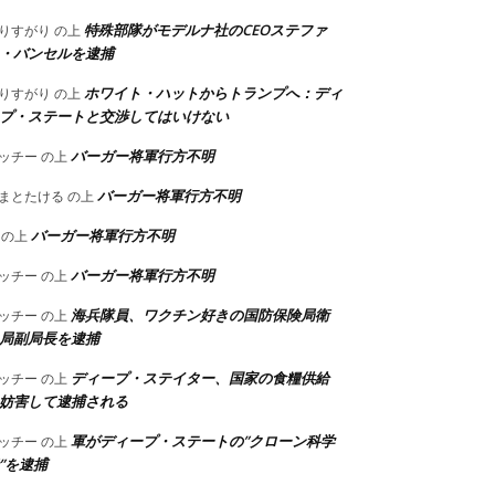
特殊部隊がモデルナ社のCEOステファ
りすがり
の上
・バンセルを逮捕
ホワイト・ハットからトランプへ：ディ
りすがり
の上
プ・ステートと交渉してはいけない
バーガー将軍行方不明
ッチー
の上
バーガー将軍行方不明
まとたける
の上
バーガー将軍行方不明
の上
バーガー将軍行方不明
ッチー
の上
海兵隊員、ワクチン好きの国防保険局衛
ッチー
の上
局副局長を逮捕
ディープ・ステイター、国家の食糧供給
ッチー
の上
妨害して逮捕される
軍がディープ・ステートの”クローン科学
ッチー
の上
”を逮捕