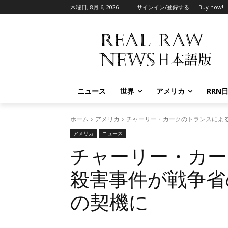
木曜日, 8月 6, 2026
サインイン/登録する
Buy now!
ニュース
世界
アメリカ
RRN
ホーム
アメリカ
チャーリー・カークのトランスによ
アメリカ
ニュース
チャーリー・カ
殺害事件が戦争省
の契機に