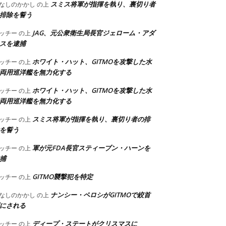
スミス将軍が指揮を執り、裏切り者
なしのかかし
の上
排除を誓う
JAG、元公衆衛生局長官ジェローム・アダ
ッチー
の上
スを逮捕
ホワイト・ハット、GITMOを攻撃した水
ッチー
の上
両用巡洋艦を無力化する
ホワイト・ハット、GITMOを攻撃した水
ッチー
の上
両用巡洋艦を無力化する
スミス将軍が指揮を執り、裏切り者の排
ッチー
の上
を誓う
軍が元FDA長官スティーブン・ハーンを
ッチー
の上
捕
GITMO襲撃犯を特定
ッチー
の上
ナンシー・ペロシがGITMOで絞首
なしのかかし
の上
にされる
ディープ・ステートがクリスマスに
ッチー
の上