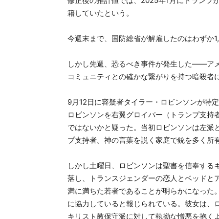
修正後の推計値では、2025年1月にトラン
籍していたという。
今週末まで、国防総省が解雇したのはわずか1,
しかし先週、恐るべき事件が発生した——ア
コミュニティとの確かな繋がりを持つ暗殺者
9月12日に容疑者タイラー・ロビンソンが特
ロビンソンを右翼グロイパー（トランプ支持
ではないかと疑った。当初ロビンソンは左派
プ支持者。神の言葉を説く家庭で銃を多く所
しかし土曜日、ロビンソンは聖書を信奉する
落し、トランスジェンダーの恋人とベッドと
満に満ちた若者であることが明らかになった
に協力していると報じられている。彼女は、
キリスト教保守派に対して執拗な憎悪を抱く