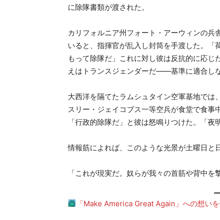
に除隊書類が渡された。
カリフォルニア州フォート・アーウィンの兵
いると、指揮官が乱入し封筒を手渡した。「荷
もって除隊だ」これに対し彼は反抗的に応じ
えはトランスジェンダーだ——基準に適合し
大西洋を隔てたラムシュタイン空軍基地では
スリー・ジェイコブス一等空兵が食堂で食事
「行政的除隊だ」と彼は怒鳴りつけた。「夜
情報筋によれば、このような光景が土曜日と
「これが現実だ。奴らが我々の首筋や背中を
「Make America Great Again」へ