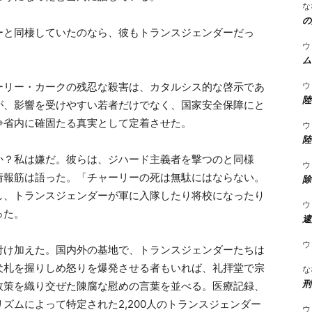
な
の
ーと同棲していたのなら、彼もトランスジェンダーだっ
ウ
ム
ウ
ーリー・カークの残忍な殺害は、カタルシス的な啓示であ
陸
が、影響を受けやすい若者だけでなく、国家安全保障にと
争省内に確固たる真実として定着させた。
ウ
陸
か？私は嫌だ。彼らは、ジハード主義者を撃つのと同様
ウ
情報筋は語った。「チャーリーの死は無駄にはならない。
除
し、トランスジェンダーが軍に入隊したり将校になったり
ウ
った。
逮
ウ
付け加えた。国内外の基地で、トランスジェンダーたちは
犬札を握りしめ怒りを爆発させる者もいれば、礼拝堂で宗
な
刑
政策を織り交ぜた陳腐な慰めの言葉を並べる。医療記録、
ズムによって特定された2,200人のトランスジェンダー
ウ