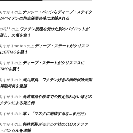
ナンシー・ペロシらディープ・ステイタ
りすがり
の上
がバイデンの州主催宴会後に逮捕される
ワクチン接種を受けた別のパイロットが
の花**
の上
落し、火傷を負う
ディープ・ステートがクリスマ
りすがりme too
の上
にGITMOを襲う
ディープ・ステートがクリスマスに
りすがり
の上
ITMOを襲う
海兵隊員、ワクチン好きの国防保険局衛
りすがり
の上
局副局長を逮捕
高速道路や鉄道での数え切れないほどの
りすがり
の上
クチンによる死亡例
軍：「マスクに期待するな…まだだ」
りすがり
の上
特殊部隊がモデルナ社のCEOステファ
りすがり
の上
・バンセルを逮捕