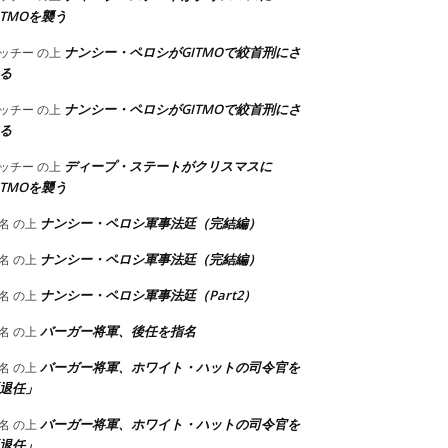
ITMOを襲う
ナンシー・ペロシがGITMOで絞首刑にさ
ッチー
の上
る
ナンシー・ペロシがGITMOで絞首刑にさ
ッチー
の上
る
ディープ・ステートがクリスマスに
ッチー
の上
ITMOを襲う
ナンシー・ペロシ軍事法廷（完結編）
名
の上
ナンシー・ペロシ軍事法廷（完結編）
名
の上
ナンシー・ペロシ軍事法廷（Part2）
名
の上
バーガー将軍、後任を指名
名
の上
バーガー将軍、ホワイト・ハットの司令官を
名
の上
退任」
バーガー将軍、ホワイト・ハットの司令官を
名
の上
退任」