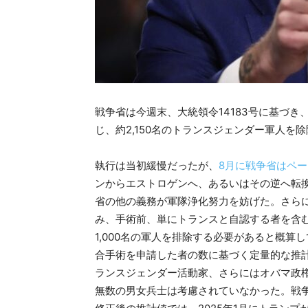
戦争省は今週末、大統領令14183号に基づ
じ、約2,150名のトランスジェンダー軍人を
執行は当初緩慢だったが、
8月に戦争省はペ
ンからエストロゲンへ、あるいはその逆へ転
省の他の義務が軍隊浄化努力を妨げた。さら
み、手術前、単にトランスと自認する者を含
1,000名の軍人を排除する必要があると概算し
合手術を申請した者の数に基づく定量的な推
ランスジェンダー活動家、さらにはオバマ政
無数の男女兵士は考慮されていなかった。戦争省関