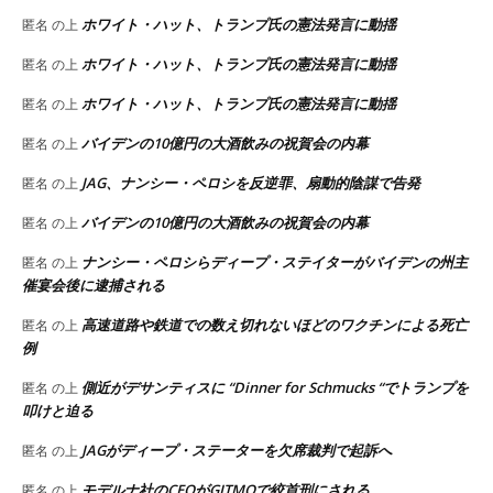
ホワイト・ハット、トランプ氏の憲法発言に動揺
匿名
の上
ホワイト・ハット、トランプ氏の憲法発言に動揺
匿名
の上
ホワイト・ハット、トランプ氏の憲法発言に動揺
匿名
の上
バイデンの10億円の大酒飲みの祝賀会の内幕
匿名
の上
JAG、ナンシー・ペロシを反逆罪、扇動的陰謀で告発
匿名
の上
バイデンの10億円の大酒飲みの祝賀会の内幕
匿名
の上
ナンシー・ペロシらディープ・ステイターがバイデンの州主
匿名
の上
催宴会後に逮捕される
高速道路や鉄道での数え切れないほどのワクチンによる死亡
匿名
の上
例
側近がデサンティスに “Dinner for Schmucks “でトランプを
匿名
の上
叩けと迫る
JAGがディープ・ステーターを欠席裁判で起訴へ
匿名
の上
モデルナ社のCEOがGITMOで絞首刑にされる
匿名
の上