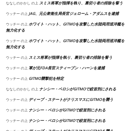
スミス将軍が指揮を執り、裏切り者の排除を誓う
ななしのかかし
の上
JAG、元公衆衛生局長官ジェローム・アダムスを逮捕
ウッチー
の上
ホワイト・ハット、GITMOを攻撃した水陸両用巡洋艦を
ウッチー
の上
無力化する
ホワイト・ハット、GITMOを攻撃した水陸両用巡洋艦を
ウッチー
の上
無力化する
スミス将軍が指揮を執り、裏切り者の排除を誓う
ウッチー
の上
軍が元FDA長官スティーブン・ハーンを逮捕
ウッチー
の上
GITMO襲撃犯を特定
ウッチー
の上
ナンシー・ペロシがGITMOで絞首刑にされる
ななしのかかし
の上
ディープ・ステートがクリスマスにGITMOを襲う
ウッチー
の上
ナンシー・ペロシがGITMOで絞首刑にされる
ウッチー
の上
ナンシー・ペロシがGITMOで絞首刑にされる
ウッチー
の上