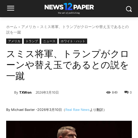
ホーム
アメリカ
スミス将軍、トランプがクローンや替え玉であるとの
説を一蹴
アメリカ
トランプ
ニュース
ホワイト・ハット
スミス将軍、トランプがクロ
ーンや替え玉であるとの説を
一蹴
By
TXWon
2026年3月10日
849
0
By Michael Baxter -2026年3月10日（
Real Raw News
より翻訳）