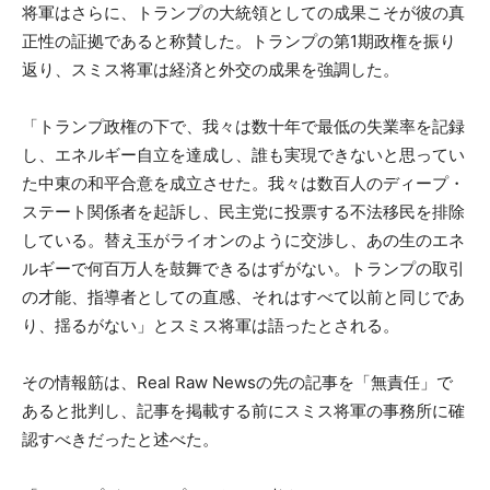
将軍はさらに、トランプの大統領としての成果こそが彼の真
正性の証拠であると称賛した。トランプの第1期政権を振り
返り、スミス将軍は経済と外交の成果を強調した。
「トランプ政権の下で、我々は数十年で最低の失業率を記録
し、エネルギー自立を達成し、誰も実現できないと思ってい
た中東の和平合意を成立させた。我々は数百人のディープ・
ステート関係者を起訴し、民主党に投票する不法移民を排除
している。替え玉がライオンのように交渉し、あの生のエネ
ルギーで何百万人を鼓舞できるはずがない。トランプの取引
の才能、指導者としての直感、それはすべて以前と同じであ
り、揺るがない」とスミス将軍は語ったとされる。
その情報筋は、Real Raw Newsの先の記事を「無責任」で
あると批判し、記事を掲載する前にスミス将軍の事務所に確
認すべきだったと述べた。