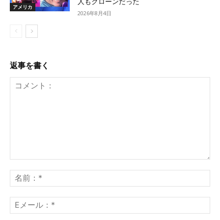
人もクローンだった
アメリカ
2026年8月4日
返事を書く
コ
メ
名
ン
前
ト：
*
E
メ