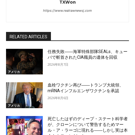
TXWon
https://www.realrawnewsj.com
RELATED ARTICLES
任務失敗――海軍特殊部隊SEALs、キュー
バで斬首されたCIA職員の遺体を回収
2026年8月7日
アメリカ
血栓ワクチン再び――トランプ大統領、
mRNAインフルエンザワクチンを承認
2026年8月6日
アメリカ
死亡したはずのディープ・ステート科学者
が、クローンについて警告するためマー
ル・ア・ラーゴに現れる――しかし実は本