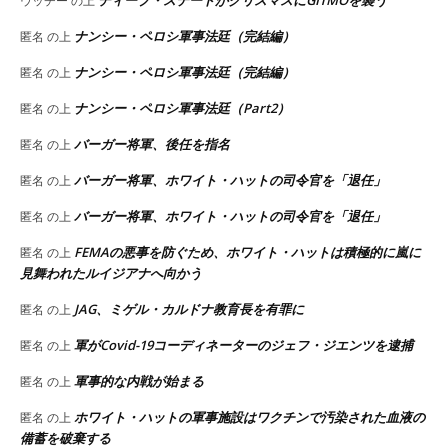
ディープ・ステートがクリスマスにGITMOを襲う
ウッチー
の上
ナンシー・ペロシ軍事法廷（完結編）
匿名
の上
ナンシー・ペロシ軍事法廷（完結編）
匿名
の上
ナンシー・ペロシ軍事法廷（Part2）
匿名
の上
バーガー将軍、後任を指名
匿名
の上
バーガー将軍、ホワイト・ハットの司令官を「退任」
匿名
の上
バーガー将軍、ホワイト・ハットの司令官を「退任」
匿名
の上
FEMAの悪事を防ぐため、ホワイト・ハットは積極的に嵐に
匿名
の上
見舞われたルイジアナへ向かう
JAG、ミゲル・カルドナ教育長を有罪に
匿名
の上
軍がCovid-19コーディネーターのジェフ・ジエンツを逮捕
匿名
の上
軍事的な内戦が始まる
匿名
の上
ホワイト・ハットの軍事施設はワクチンで汚染された血液の
匿名
の上
備蓄を破棄する