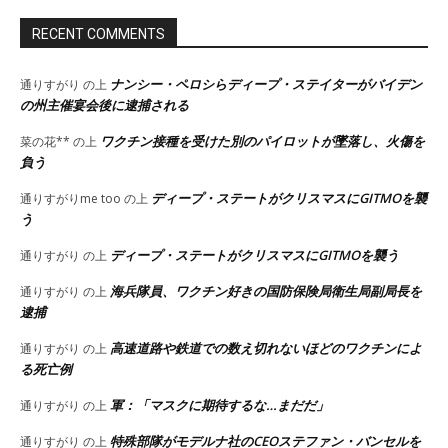
RECENT COMMENTS
ナンシー・ペロシらディープ・ステイターがバイデン
通りすがり
の上
の州主催宴会後に逮捕される
ワクチン接種を受けた別のパイロットが墜落し、火傷を
菜の花**
の上
負う
ディープ・ステートがクリスマスにGITMOを襲
通りすがりme too
の上
う
ディープ・ステートがクリスマスにGITMOを襲う
通りすがり
の上
海兵隊員、ワクチン好きの国防保険局衛生局副局長を
通りすがり
の上
逮捕
高速道路や鉄道での数え切れないほどのワクチンによ
通りすがり
の上
る死亡例
軍：「マスクに期待するな…まだだ」
通りすがり
の上
特殊部隊がモデルナ社のCEOステファン・バンセルを
通りすがり
の上