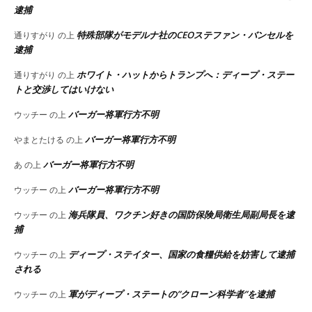
逮捕
特殊部隊がモデルナ社のCEOステファン・バンセルを
通りすがり
の上
逮捕
ホワイト・ハットからトランプへ：ディープ・ステー
通りすがり
の上
トと交渉してはいけない
バーガー将軍行方不明
ウッチー
の上
バーガー将軍行方不明
やまとたける
の上
バーガー将軍行方不明
あ
の上
バーガー将軍行方不明
ウッチー
の上
海兵隊員、ワクチン好きの国防保険局衛生局副局長を逮
ウッチー
の上
捕
ディープ・ステイター、国家の食糧供給を妨害して逮捕
ウッチー
の上
される
軍がディープ・ステートの”クローン科学者”を逮捕
ウッチー
の上