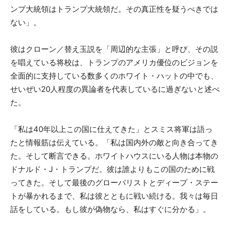
ンプ大統領はトランプ大統領だ。その真正性を疑うべきでは
ない」。
彼はクローン／替え玉説を「周辺的な主張」と呼び、その説
を唱えている将校は、トランプのアメリカ優位のビジョンを
全面的に支持している数多くのホワイト・ハットの中でも、
せいぜい20人程度の異論者を代表しているに過ぎないと述べ
た。
「私は40年以上この国に仕えてきた」とスミス将軍は語っ
たと情報筋は伝えている。「私は国内外の敵と向き合ってき
た。そして断言できる。ホワイトハウスにいる人物は本物の
ドナルド・J・トランプだ。彼は誰よりもこの国のために戦
ってきた。そして最後のグローバリストとディープ・ステー
トが暴かれるまで、私は彼とともに戦い続ける。我々は毎日
話をしている。もし彼が偽物なら、私はすぐに分かる」。