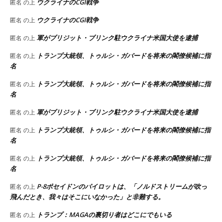
ウクライナのCGI戦争
匿名
の上
ウクライナのCGI戦争
匿名
の上
軍がブリジット・ブリンク駐ウクライナ米国大使を逮捕
匿名
の上
トランプ大統領、トゥルシ・ガバードを将来の閣僚候補に指
匿名
の上
名
トランプ大統領、トゥルシ・ガバードを将来の閣僚候補に指
匿名
の上
名
軍がブリジット・ブリンク駐ウクライナ米国大使を逮捕
匿名
の上
トランプ大統領、トゥルシ・ガバードを将来の閣僚候補に指
匿名
の上
名
トランプ大統領、トゥルシ・ガバードを将来の閣僚候補に指
匿名
の上
名
P-8ポセイドンのパイロットは、「ノルドストリームが吹っ
匿名
の上
飛んだとき、我々はそこにいなかった」と非難する。
トランプ：MAGAの裏切り者はどこにでもいる
匿名
の上