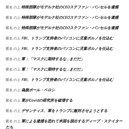
特殊部隊がモデルナ社のCEOステファン・バンセルを逮捕
匿名
の上
特殊部隊がモデルナ社のCEOステファン・バンセルを逮捕
匿名
の上
特殊部隊がモデルナ社のCEOステファン・バンセルを逮捕
匿名
の上
FBI、トランプ支持者のパソコンに児童ポルノを仕込む
匿名
の上
FBI、トランプ支持者のパソコンに児童ポルノを仕込む
匿名
の上
軍：「マスクに期待するな…まだだ」
匿名
の上
軍：「マスクに期待するな…まだだ」
匿名
の上
FBI、トランプ支持者のパソコンに児童ポルノを仕込む
匿名
の上
偽旗ポール・ペロシ
匿名
の上
軍がCovidの研究所を破壊する
匿名
の上
デサンティス、軍をトランプに敵対させようとする
匿名
の上
軍による逮捕を恐れて米国を脱出するディープ・ステイター
匿名
の上
たち