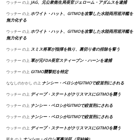
JAG、元公衆衛生局長官ジェローム・アダムスを逮捕
ウッチー
の上
ホワイト・ハット、GITMOを攻撃した水陸両用巡洋艦を
ウッチー
の上
無力化する
ホワイト・ハット、GITMOを攻撃した水陸両用巡洋艦を
ウッチー
の上
無力化する
スミス将軍が指揮を執り、裏切り者の排除を誓う
ウッチー
の上
軍が元FDA長官スティーブン・ハーンを逮捕
ウッチー
の上
GITMO襲撃犯を特定
ウッチー
の上
ナンシー・ペロシがGITMOで絞首刑にされる
ななしのかかし
の上
ディープ・ステートがクリスマスにGITMOを襲う
ウッチー
の上
ナンシー・ペロシがGITMOで絞首刑にされる
ウッチー
の上
ナンシー・ペロシがGITMOで絞首刑にされる
ウッチー
の上
ディープ・ステートがクリスマスにGITMOを襲う
ウッチー
の上
ナンシー・ペロシ軍事法廷（完結編）
匿名
の上