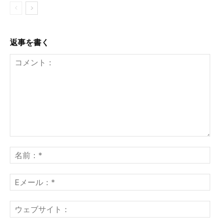
返事を書く
コ
メ
名
ン
前
ト：
*
E
メ
ー
ウ
ル
ェ
*