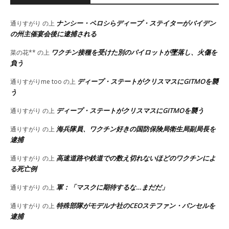
ナンシー・ペロシらディープ・ステイターがバイデン
通りすがり
の上
の州主催宴会後に逮捕される
ワクチン接種を受けた別のパイロットが墜落し、火傷を
菜の花**
の上
負う
ディープ・ステートがクリスマスにGITMOを襲
通りすがりme too
の上
う
ディープ・ステートがクリスマスにGITMOを襲う
通りすがり
の上
海兵隊員、ワクチン好きの国防保険局衛生局副局長を
通りすがり
の上
逮捕
高速道路や鉄道での数え切れないほどのワクチンによ
通りすがり
の上
る死亡例
軍：「マスクに期待するな…まだだ」
通りすがり
の上
特殊部隊がモデルナ社のCEOステファン・バンセルを
通りすがり
の上
逮捕