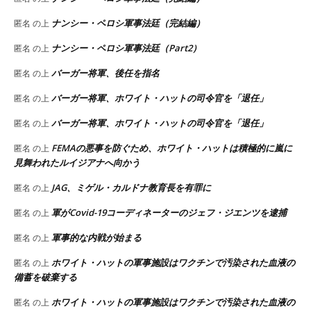
ナンシー・ペロシ軍事法廷（完結編）
匿名
の上
ナンシー・ペロシ軍事法廷（Part2）
匿名
の上
バーガー将軍、後任を指名
匿名
の上
バーガー将軍、ホワイト・ハットの司令官を「退任」
匿名
の上
バーガー将軍、ホワイト・ハットの司令官を「退任」
匿名
の上
FEMAの悪事を防ぐため、ホワイト・ハットは積極的に嵐に
匿名
の上
見舞われたルイジアナへ向かう
JAG、ミゲル・カルドナ教育長を有罪に
匿名
の上
軍がCovid-19コーディネーターのジェフ・ジエンツを逮捕
匿名
の上
軍事的な内戦が始まる
匿名
の上
ホワイト・ハットの軍事施設はワクチンで汚染された血液の
匿名
の上
備蓄を破棄する
ホワイト・ハットの軍事施設はワクチンで汚染された血液の
匿名
の上