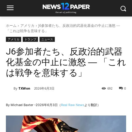
ホーム
アメリカ
J6参加者たち、反政治的武器化基金の中止に激怒 ―
「これは戦争を意味する」
アメリカ
トランプ
ニュース
J6参加者たち、反政治的武器
化基金の中止に激怒 ― 「これ
は戦争を意味する」
By
TXWon
2026年6月3日
692
0
By Michael Baxter -2026年6月3日（
Real Raw News
より翻訳）