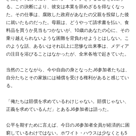
る。この決断により、彼女は本業を辞めざるを得なくなっ
た。その仕事は、腐敗した政府があなたの父親を投獄した後
に就いたものだった。母親は、どうやって請求書を払い、食
料品を買うか見当もつかないが、10歳のあなたの心に、その
乗り越えられないような困難を背負わせようとはしない。こ
のような話、あるいはそれ以上に悲惨な出来事は、メディア
の注目を浴びることはなかったが、全米各地で起きていた。
当然のことながら、今や自由の身となったJ6参加者たちは、
自分たちとその家族には補償を受ける権利があると感じてい
る。
「俺たちは賠償を求めているわけじゃない。賠償じゃない、
正義を求めているんだ」とあるJ6参加者は語った。
公平を期すために言えば、今日のJ6参加者全員が経済的に困
窮しているわけではない。ホワイト・ハウスは少なくとも5