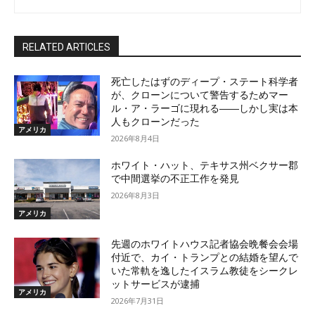
RELATED ARTICLES
死亡したはずのディープ・ステート科学者
が、クローンについて警告するためマー
ル・ア・ラーゴに現れる――しかし実は本
人もクローンだった
アメリカ
2026年8月4日
ホワイト・ハット、テキサス州ベクサー郡
で中間選挙の不正工作を発見
2026年8月3日
アメリカ
先週のホワイトハウス記者協会晩餐会会場
付近で、カイ・トランプとの結婚を望んで
いた常軌を逸したイスラム教徒をシークレ
ットサービスが逮捕
アメリカ
2026年7月31日