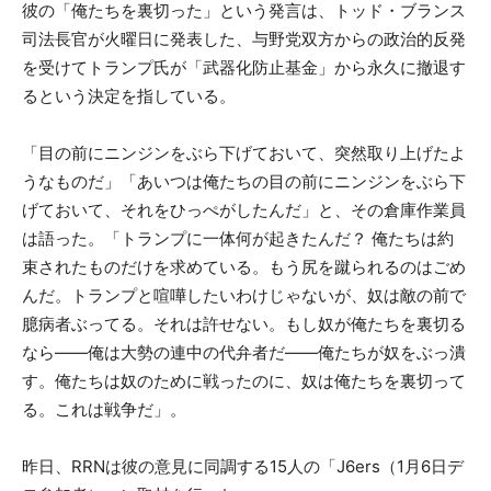
彼の「俺たちを裏切った」という発言は、トッド・ブランス
司法長官が火曜日に発表した、与野党双方からの政治的反発
を受けてトランプ氏が「武器化防止基金」から永久に撤退す
るという決定を指している。
「目の前にニンジンをぶら下げておいて、突然取り上げたよ
うなものだ」「あいつは俺たちの目の前にニンジンをぶら下
げておいて、それをひっぺがしたんだ」と、その倉庫作業員
は語った。「トランプに一体何が起きたんだ？ 俺たちは約
束されたものだけを求めている。もう尻を蹴られるのはごめ
んだ。トランプと喧嘩したいわけじゃないが、奴は敵の前で
臆病者ぶってる。それは許せない。もし奴が俺たちを裏切る
なら――俺は大勢の連中の代弁者だ――俺たちが奴をぶっ潰
す。俺たちは奴のために戦ったのに、奴は俺たちを裏切って
る。これは戦争だ」。
昨日、RRNは彼の意見に同調する15人の「J6ers（1月6日デ