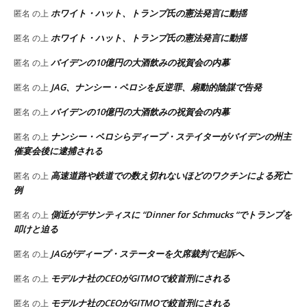
ホワイト・ハット、トランプ氏の憲法発言に動揺
匿名
の上
ホワイト・ハット、トランプ氏の憲法発言に動揺
匿名
の上
バイデンの10億円の大酒飲みの祝賀会の内幕
匿名
の上
JAG、ナンシー・ペロシを反逆罪、扇動的陰謀で告発
匿名
の上
バイデンの10億円の大酒飲みの祝賀会の内幕
匿名
の上
ナンシー・ペロシらディープ・ステイターがバイデンの州主
匿名
の上
催宴会後に逮捕される
高速道路や鉄道での数え切れないほどのワクチンによる死亡
匿名
の上
例
側近がデサンティスに “Dinner for Schmucks “でトランプを
匿名
の上
叩けと迫る
JAGがディープ・ステーターを欠席裁判で起訴へ
匿名
の上
モデルナ社のCEOがGITMOで絞首刑にされる
匿名
の上
モデルナ社のCEOがGITMOで絞首刑にされる
匿名
の上