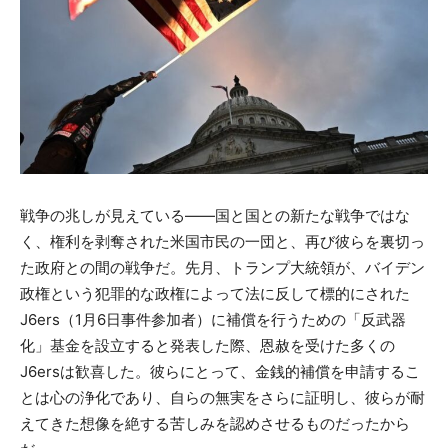
戦争の兆しが見えている――国と国との新たな戦争ではな
く、権利を剥奪された米国市民の一団と、再び彼らを裏切っ
た政府との間の戦争だ。先月、トランプ大統領が、バイデン
政権という犯罪的な政権によって法に反して標的にされた
J6ers（1月6日事件参加者）に補償を行うための「反武器
化」基金を設立すると発表した際、恩赦を受けた多くの
J6ersは歓喜した。彼らにとって、金銭的補償を申請するこ
とは心の浄化であり、自らの無実をさらに証明し、彼らが耐
えてきた想像を絶する苦しみを認めさせるものだったから