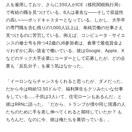
人を雇用しており、さらに350人がICE（移民関税執行局）
で有給の職を見つけている。6人は著名な――そして収益性
の高い――ポッドキャスターとなっている。しかし、大学卒
の専門職を含む残りの1,000人以上は、単純労働の仕事さえ
見つけるのに苦労している。例えば、コンピュータ・サイエ
ンスの修士号を持つ42歳のJ6参加者は、倉庫で最低賃金よ
りわずかに高い賃金で働いている。彼はGoogle、Apple、X
などのテック大手企業にコーダーとして応募したが、どの企
業も「反乱分子」を雇う気はなかった。
「イーロンならチャンスをくれると思ったが、ダメだった。
だから今は時給12.50ドルで、福利厚生もクソみたいな仕事
をしている……子供は3人いて、住宅ローンもあるんだ」と
彼はRRNに語った。「だから、トランプが僕や同じ境遇の人
たちのために手を差し伸べてくれると期待していたか？ も
ちろんだ。なのに今、彼は俺たちを裏切っている」。