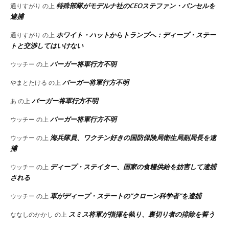
特殊部隊がモデルナ社のCEOステファン・バンセルを
通りすがり
の上
逮捕
ホワイト・ハットからトランプへ：ディープ・ステー
通りすがり
の上
トと交渉してはいけない
バーガー将軍行方不明
ウッチー
の上
バーガー将軍行方不明
やまとたける
の上
バーガー将軍行方不明
あ
の上
バーガー将軍行方不明
ウッチー
の上
海兵隊員、ワクチン好きの国防保険局衛生局副局長を逮
ウッチー
の上
捕
ディープ・ステイター、国家の食糧供給を妨害して逮捕
ウッチー
の上
される
軍がディープ・ステートの”クローン科学者”を逮捕
ウッチー
の上
スミス将軍が指揮を執り、裏切り者の排除を誓う
ななしのかかし
の上