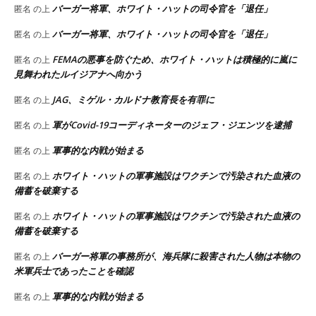
バーガー将軍、ホワイト・ハットの司令官を「退任」
匿名
の上
バーガー将軍、ホワイト・ハットの司令官を「退任」
匿名
の上
FEMAの悪事を防ぐため、ホワイト・ハットは積極的に嵐に
匿名
の上
見舞われたルイジアナへ向かう
JAG、ミゲル・カルドナ教育長を有罪に
匿名
の上
軍がCovid-19コーディネーターのジェフ・ジエンツを逮捕
匿名
の上
軍事的な内戦が始まる
匿名
の上
ホワイト・ハットの軍事施設はワクチンで汚染された血液の
匿名
の上
備蓄を破棄する
ホワイト・ハットの軍事施設はワクチンで汚染された血液の
匿名
の上
備蓄を破棄する
バーガー将軍の事務所が、海兵隊に殺害された人物は本物の
匿名
の上
米軍兵士であったことを確認
軍事的な内戦が始まる
匿名
の上