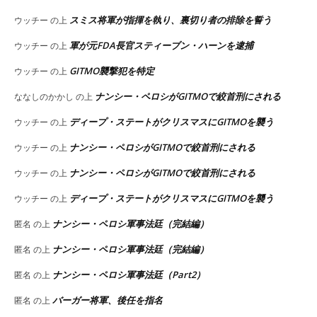
スミス将軍が指揮を執り、裏切り者の排除を誓う
ウッチー
の上
軍が元FDA長官スティーブン・ハーンを逮捕
ウッチー
の上
GITMO襲撃犯を特定
ウッチー
の上
ナンシー・ペロシがGITMOで絞首刑にされる
ななしのかかし
の上
ディープ・ステートがクリスマスにGITMOを襲う
ウッチー
の上
ナンシー・ペロシがGITMOで絞首刑にされる
ウッチー
の上
ナンシー・ペロシがGITMOで絞首刑にされる
ウッチー
の上
ディープ・ステートがクリスマスにGITMOを襲う
ウッチー
の上
ナンシー・ペロシ軍事法廷（完結編）
匿名
の上
ナンシー・ペロシ軍事法廷（完結編）
匿名
の上
ナンシー・ペロシ軍事法廷（Part2）
匿名
の上
バーガー将軍、後任を指名
匿名
の上