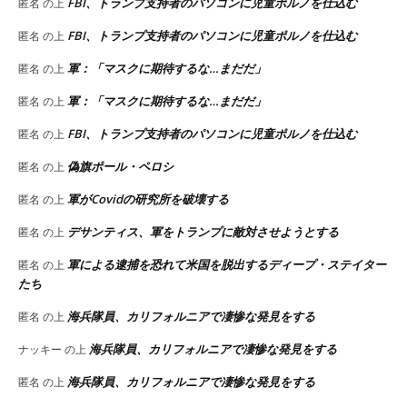
FBI、トランプ支持者のパソコンに児童ポルノを仕込む
匿名
の上
FBI、トランプ支持者のパソコンに児童ポルノを仕込む
匿名
の上
軍：「マスクに期待するな…まだだ」
匿名
の上
軍：「マスクに期待するな…まだだ」
匿名
の上
FBI、トランプ支持者のパソコンに児童ポルノを仕込む
匿名
の上
偽旗ポール・ペロシ
匿名
の上
軍がCovidの研究所を破壊する
匿名
の上
デサンティス、軍をトランプに敵対させようとする
匿名
の上
軍による逮捕を恐れて米国を脱出するディープ・ステイター
匿名
の上
たち
海兵隊員、カリフォルニアで凄惨な発見をする
匿名
の上
海兵隊員、カリフォルニアで凄惨な発見をする
ナッキー
の上
海兵隊員、カリフォルニアで凄惨な発見をする
匿名
の上