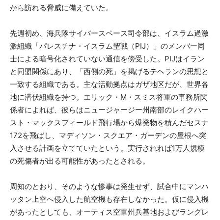
から訪れる脅威に備えていた。
先週初め、海兵隊サイバースペース司令部は、イスラム過激
派組織「パレスチナ・イスラム聖戦（PIJ）」のメンバー同
士による暗号化されていない通信を傍受した。PIJはイラン
と同盟関係にあり、「西側の死」を掲げるテヘランの思想と
一致する組織である。主な活動拠点はガザ地区だが、世界各
地に潜伏組織を持つ。エリック・M・スミス将軍の事務所関
係者によれば、彼らはニュージャージー州南部のレイクハー
スト・マックスフィールド飛行場から爆発物を積んだセスナ
172を飛ばし、マディソン・スクエア・ガーデンの屋根へ突
入させる計画を立てていたという。実行されれば1万人規模
の死傷者が出る可能性があったとされる。
周知のとおり、そのような惨事は発生せず、試合中にマンハ
ッタン上空へ侵入した航空機も存在しなかった。仮に侵入機
があったとしても、オーティス空軍州兵基地およびラングレ