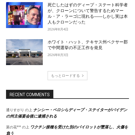
死亡したはずのディープ・ステート科学者
が、クローンについて警告するためマー
ル・ア・ラーゴに現れる――しかし実は本
人もクローンだった
2026年8月4日
ホワイト・ハット、テキサス州ベクサー郡
で中間選挙の不正工作を発見
2026年8月3日
もっとロードする
RECENT COMMENTS
ナンシー・ペロシらディープ・ステイターがバイデン
通りすがり
の上
の州主催宴会後に逮捕される
ワクチン接種を受けた別のパイロットが墜落し、火傷を
菜の花**
の上
負う