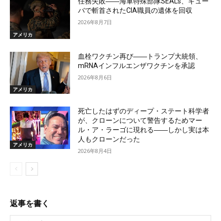
任務失敗――海軍特殊部隊SEALs、キュー
バで斬首されたCIA職員の遺体を回収
2026年8月7日
アメリカ
血栓ワクチン再び――トランプ大統領、
mRNAインフルエンザワクチンを承認
2026年8月6日
アメリカ
死亡したはずのディープ・ステート科学者
が、クローンについて警告するためマー
ル・ア・ラーゴに現れる――しかし実は本
人もクローンだった
アメリカ
2026年8月4日
返事を書く