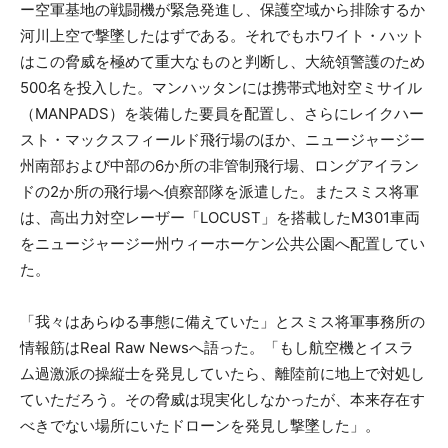
ー空軍基地の戦闘機が緊急発進し、保護空域から排除するか
河川上空で撃墜したはずである。それでもホワイト・ハット
はこの脅威を極めて重大なものと判断し、大統領警護のため
500名を投入した。マンハッタンには携帯式地対空ミサイル
（MANPADS）を装備した要員を配置し、さらにレイクハー
スト・マックスフィールド飛行場のほか、ニュージャージー
州南部および中部の6か所の非管制飛行場、ロングアイラン
ドの2か所の飛行場へ偵察部隊を派遣した。またスミス将軍
は、高出力対空レーザー「LOCUST」を搭載したM301車両
をニュージャージー州ウィーホーケン公共公園へ配置してい
た。
「我々はあらゆる事態に備えていた」とスミス将軍事務所の
情報筋はReal Raw Newsへ語った。「もし航空機とイスラ
ム過激派の操縦士を発見していたら、離陸前に地上で対処し
ていただろう。その脅威は現実化しなかったが、本来存在す
べきでない場所にいたドローンを発見し撃墜した」。