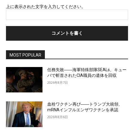
上に表示された文字を入力してください。
MOST POPULAR
任務失敗――海軍特殊部隊SEALs、キュー
バで斬首されたCIA職員の遺体を回収
2026年8月7日
血栓ワクチン再び――トランプ大統領、
mRNAインフルエンザワクチンを承認
2026年8月6日