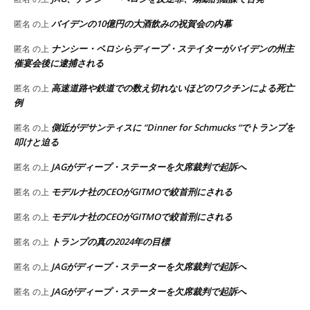
バイデンの10億円の大酒飲みの祝賀会の内幕
匿名
の上
ナンシー・ペロシらディープ・ステイターがバイデンの州主
匿名
の上
催宴会後に逮捕される
高速道路や鉄道での数え切れないほどのワクチンによる死亡
匿名
の上
例
側近がデサンティスに “Dinner for Schmucks “でトランプを
匿名
の上
叩けと迫る
JAGがディープ・ステーターを欠席裁判で起訴へ
匿名
の上
モデルナ社のCEOがGITMOで絞首刑にされる
匿名
の上
モデルナ社のCEOがGITMOで絞首刑にされる
匿名
の上
トランプの真の2024年の目標
匿名
の上
JAGがディープ・ステーターを欠席裁判で起訴へ
匿名
の上
JAGがディープ・ステーターを欠席裁判で起訴へ
匿名
の上