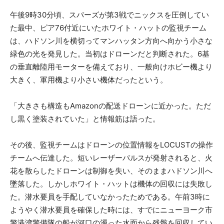
午後9時30分頃、スパーズが第3戦でニックスを圧倒してい
た最中、ピア76付近にいたホワイト・ハットの監視チーム
は、ハドソン川を横切ってマンハッタン方向へ向かう小さな
緑色の光を発見した。当初はドローンだと判断された。6基
の垂直離陸用モーターを備えており、一般向けホビー機より
大きく、軍用機より小さい機体だったという。
「大きさも構造もAmazonの配送ドローンに近かった。ただ
し黒く塗装されていた」と情報筋は語った。
その後、監視チームはドローンの位置情報をLOCUSTの操作
チームへ伝達した。短いレーザーパルスが発射されると、火
花を散らしたドローンは制御を失い、そのままハドソン川へ
墜落した。しかしホワイト・ハットは機体の回収には失敗し
た。潜水要員を手配していなかったためである。午前3時に
ようやく潜水要員を確保した時には、すでにニューヨーク市
警港湾警備隊の船が河口の濁った水面から残骸を回収してい