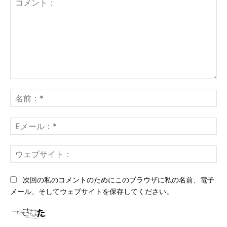
コ
メ
名
ン
前
ト：
*
E
メ
ー
ウ
ル
ェ
*
ブ
次回の私のコメントのためにこのブラウザに私の名前、電子
サ
メール、そしてウェブサイトを保存してください。
イ
ト