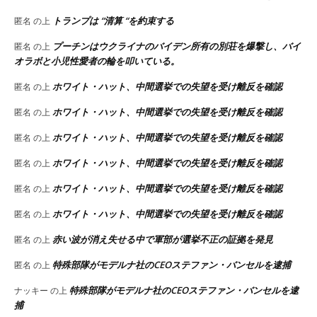
トランプは “清算 “を約束する
匿名
の上
プーチンはウクライナのバイデン所有の別荘を爆撃し、バイ
匿名
の上
オラボと小児性愛者の輪を叩いている。
ホワイト・ハット、中間選挙での失望を受け離反を確認
匿名
の上
ホワイト・ハット、中間選挙での失望を受け離反を確認
匿名
の上
ホワイト・ハット、中間選挙での失望を受け離反を確認
匿名
の上
ホワイト・ハット、中間選挙での失望を受け離反を確認
匿名
の上
ホワイト・ハット、中間選挙での失望を受け離反を確認
匿名
の上
ホワイト・ハット、中間選挙での失望を受け離反を確認
匿名
の上
赤い波が消え失せる中で軍部が選挙不正の証拠を発見
匿名
の上
特殊部隊がモデルナ社のCEOステファン・バンセルを逮捕
匿名
の上
特殊部隊がモデルナ社のCEOステファン・バンセルを逮
ナッキー
の上
捕