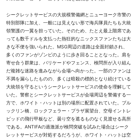
シークレットサービスの大規模警備網とニューヨーク市警の
特別部隊に加え、一般には見えない形で海兵隊員たちも大統
領警護の一翼を担っていた。そのため、たとえ最上階席であ
っても数千ドルを支払った熱狂的なニックスファンたちは大
きな不便を強いられた。MSG周辺の道路は全面封鎖され、
多くのファンがゾンビのように歩き回ることとなった。肩を
寄せ合う群衆は、バリケードやフェンス、検問所が入り組ん
だ複雑な迷路を進みながら会場へ向かった。一部のファンは
不満を漏らしたものの、多くは暗殺の標的となり続けている
大統領を守るというシークレットサービスの使命を理解して
いた。警察とシークレットサービスが会場周辺を警備する一
方で、ホワイト・ハットは別の場所に配置されていた。ブル
ックリン橋、ロックフェラー・プラザ展望台、空母イントレ
ピッドの飛行甲板など、曇り空を遮るものなく見渡せる高所
である。ANTIFAの過激派が検問突破を試みた場合はシーク
レットサービスが対処するだろうが、ホワイト・ハットは空