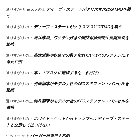
ディープ・ステートがクリスマスにGITMOを襲
通りすがりme too
の上
う
ディープ・ステートがクリスマスにGITMOを襲う
通りすがり
の上
海兵隊員、ワクチン好きの国防保険局衛生局副局長を
通りすがり
の上
逮捕
高速道路や鉄道での数え切れないほどのワクチンによ
通りすがり
の上
る死亡例
軍：「マスクに期待するな…まだだ」
通りすがり
の上
特殊部隊がモデルナ社のCEOステファン・バンセルを
通りすがり
の上
逮捕
特殊部隊がモデルナ社のCEOステファン・バンセルを
通りすがり
の上
逮捕
ホワイト・ハットからトランプへ：ディープ・ステー
通りすがり
の上
トと交渉してはいけない
バーガー将軍行方不明
ウッチー
の上