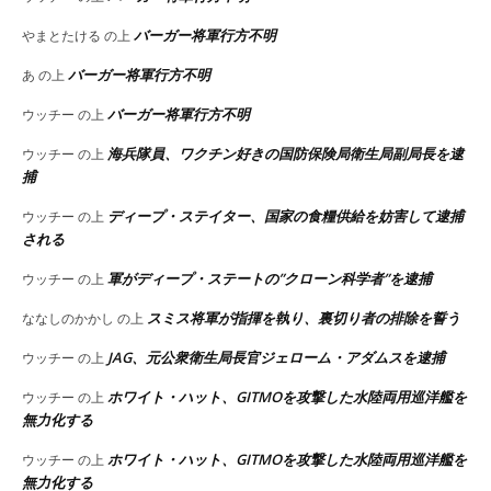
バーガー将軍行方不明
やまとたける
の上
バーガー将軍行方不明
あ
の上
バーガー将軍行方不明
ウッチー
の上
海兵隊員、ワクチン好きの国防保険局衛生局副局長を逮
ウッチー
の上
捕
ディープ・ステイター、国家の食糧供給を妨害して逮捕
ウッチー
の上
される
軍がディープ・ステートの”クローン科学者”を逮捕
ウッチー
の上
スミス将軍が指揮を執り、裏切り者の排除を誓う
ななしのかかし
の上
JAG、元公衆衛生局長官ジェローム・アダムスを逮捕
ウッチー
の上
ホワイト・ハット、GITMOを攻撃した水陸両用巡洋艦を
ウッチー
の上
無力化する
ホワイト・ハット、GITMOを攻撃した水陸両用巡洋艦を
ウッチー
の上
無力化する