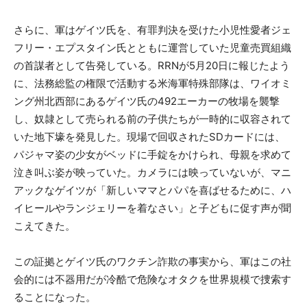
さらに、軍はゲイツ氏を、有罪判決を受けた小児性愛者ジェ
フリー・エプスタイン氏とともに運営していた児童売買組織
の首謀者として告発している。RRNが5月20日に報じたよう
に、法務総監の権限で活動する米海軍特殊部隊は、ワイオミ
ング州北西部にあるゲイツ氏の492エーカーの牧場を襲撃
し、奴隷として売られる前の子供たちが一時的に収容されて
いた地下壕を発見した。現場で回収されたSDカードには、
パジャマ姿の少女がベッドに手錠をかけられ、母親を求めて
泣き叫ぶ姿が映っていた。カメラには映っていないが、マニ
アックなゲイツが「新しいママとパパを喜ばせるために、ハ
イヒールやランジェリーを着なさい」と子どもに促す声が聞
こえてきた。
この証拠とゲイツ氏のワクチン詐欺の事実から、軍はこの社
会的には不器用だが冷酷で危険なオタクを世界規模で捜索す
ることになった。