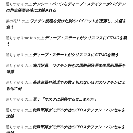
ナンシー・ペロシらディープ・ステイターがバイデン
通りすがり
の上
の州主催宴会後に逮捕される
ワクチン接種を受けた別のパイロットが墜落し、火傷を
菜の花**
の上
負う
ディープ・ステートがクリスマスにGITMOを襲
通りすがりme too
の上
う
ディープ・ステートがクリスマスにGITMOを襲う
通りすがり
の上
海兵隊員、ワクチン好きの国防保険局衛生局副局長を
通りすがり
の上
逮捕
高速道路や鉄道での数え切れないほどのワクチンによ
通りすがり
の上
る死亡例
軍：「マスクに期待するな…まだだ」
通りすがり
の上
特殊部隊がモデルナ社のCEOステファン・バンセルを
通りすがり
の上
逮捕
特殊部隊がモデルナ社のCEOステファン・バンセルを
通りすがり
の上
逮捕