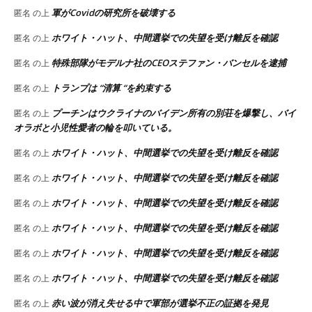
軍がCovidの研究所を破壊する
匿名
の上
ホワイト・ハット、中間選挙での失望を受け離反を確認
匿名
の上
特殊部隊がモデルナ社のCEOステファン・バンセルを逮捕
匿名
の上
トランプは “清算 “を約束する
匿名
の上
プーチンはウクライナのバイデン所有の別荘を爆撃し、バイ
匿名
の上
オラボと小児性愛者の輪を叩いている。
ホワイト・ハット、中間選挙での失望を受け離反を確認
匿名
の上
ホワイト・ハット、中間選挙での失望を受け離反を確認
匿名
の上
ホワイト・ハット、中間選挙での失望を受け離反を確認
匿名
の上
ホワイト・ハット、中間選挙での失望を受け離反を確認
匿名
の上
ホワイト・ハット、中間選挙での失望を受け離反を確認
匿名
の上
ホワイト・ハット、中間選挙での失望を受け離反を確認
匿名
の上
赤い波が消え失せる中で軍部が選挙不正の証拠を発見
匿名
の上