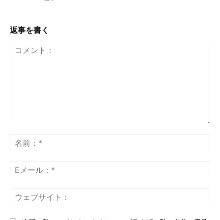
返事を書く
コ
メ
名
ン
前
ト：
*
E
メ
ー
ウ
ル
ェ
*
ブ