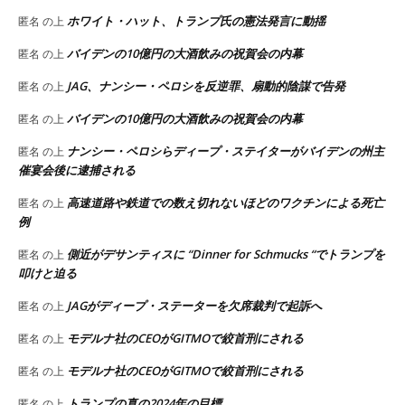
ホワイト・ハット、トランプ氏の憲法発言に動揺
匿名
の上
バイデンの10億円の大酒飲みの祝賀会の内幕
匿名
の上
JAG、ナンシー・ペロシを反逆罪、扇動的陰謀で告発
匿名
の上
バイデンの10億円の大酒飲みの祝賀会の内幕
匿名
の上
ナンシー・ペロシらディープ・ステイターがバイデンの州主
匿名
の上
催宴会後に逮捕される
高速道路や鉄道での数え切れないほどのワクチンによる死亡
匿名
の上
例
側近がデサンティスに “Dinner for Schmucks “でトランプを
匿名
の上
叩けと迫る
JAGがディープ・ステーターを欠席裁判で起訴へ
匿名
の上
モデルナ社のCEOがGITMOで絞首刑にされる
匿名
の上
モデルナ社のCEOがGITMOで絞首刑にされる
匿名
の上
トランプの真の2024年の目標
匿名
の上