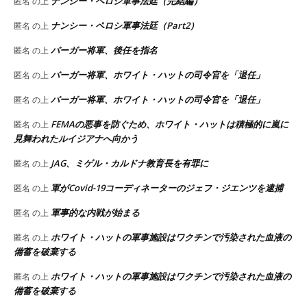
ナンシー・ペロシ軍事法廷（完結編）
匿名
の上
ナンシー・ペロシ軍事法廷（Part2）
匿名
の上
バーガー将軍、後任を指名
匿名
の上
バーガー将軍、ホワイト・ハットの司令官を「退任」
匿名
の上
バーガー将軍、ホワイト・ハットの司令官を「退任」
匿名
の上
FEMAの悪事を防ぐため、ホワイト・ハットは積極的に嵐に
匿名
の上
見舞われたルイジアナへ向かう
JAG、ミゲル・カルドナ教育長を有罪に
匿名
の上
軍がCovid-19コーディネーターのジェフ・ジエンツを逮捕
匿名
の上
軍事的な内戦が始まる
匿名
の上
ホワイト・ハットの軍事施設はワクチンで汚染された血液の
匿名
の上
備蓄を破棄する
ホワイト・ハットの軍事施設はワクチンで汚染された血液の
匿名
の上
備蓄を破棄する