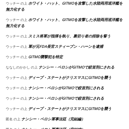
ホワイト・ハット、GITMOを攻撃した水陸両用巡洋艦を
ウッチー
の上
無力化する
ホワイト・ハット、GITMOを攻撃した水陸両用巡洋艦を
ウッチー
の上
無力化する
スミス将軍が指揮を執り、裏切り者の排除を誓う
ウッチー
の上
軍が元FDA長官スティーブン・ハーンを逮捕
ウッチー
の上
GITMO襲撃犯を特定
ウッチー
の上
ナンシー・ペロシがGITMOで絞首刑にされる
ななしのかかし
の上
ディープ・ステートがクリスマスにGITMOを襲う
ウッチー
の上
ナンシー・ペロシがGITMOで絞首刑にされる
ウッチー
の上
ナンシー・ペロシがGITMOで絞首刑にされる
ウッチー
の上
ディープ・ステートがクリスマスにGITMOを襲う
ウッチー
の上
ナンシー・ペロシ軍事法廷（完結編）
匿名
の上