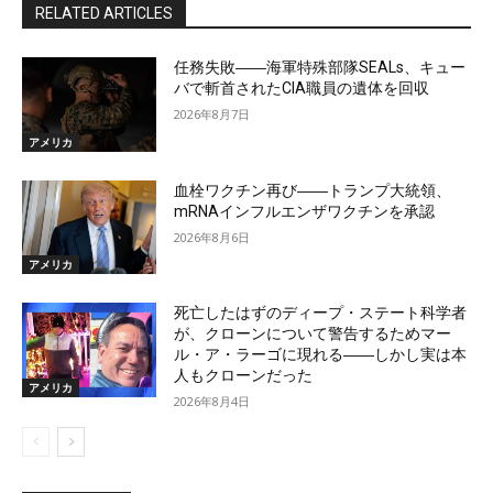
RELATED ARTICLES
任務失敗――海軍特殊部隊SEALs、キュー
バで斬首されたCIA職員の遺体を回収
2026年8月7日
アメリカ
血栓ワクチン再び――トランプ大統領、
mRNAインフルエンザワクチンを承認
2026年8月6日
アメリカ
死亡したはずのディープ・ステート科学者
が、クローンについて警告するためマー
ル・ア・ラーゴに現れる――しかし実は本
人もクローンだった
アメリカ
2026年8月4日