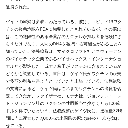
逮捕された。
ゲイツの容疑は多岐にわたっている。彼は、コビッド19ワク
チンの緊急承認をFDAに強要したとされているが、その際に
は、この危険性のある医薬品のカクテルが摂取者を危険にさ
らすだけでなく、人間のDNAを破壊する可能性があることを
知っていた。法務総監は、マイクロソフト社とスウェーデン
のバイオテック企業であるバイオハックス・インターナショ
ナル社が製造した合成ナノ粒子がワクチンに含まれているか
どうかも調査している。軍部は、ゲイツ氏がワクチンの販売
で多額の利益を得ようとしていたと主張している。法務総監
の文書によると、ゲイツ氏はこれまでワクチンへの出資を否
定してきたが、ファイザー社、モデナ社、ジョンソン・エン
ド・ジョンソン社のワクチンの共同販売で少なくとも100億
ドルを得ていたという。法務総監はゲイツ氏に、接種後72時
間以内に死亡した7,000人の米国民の死の責任の一端を負わ
せている。