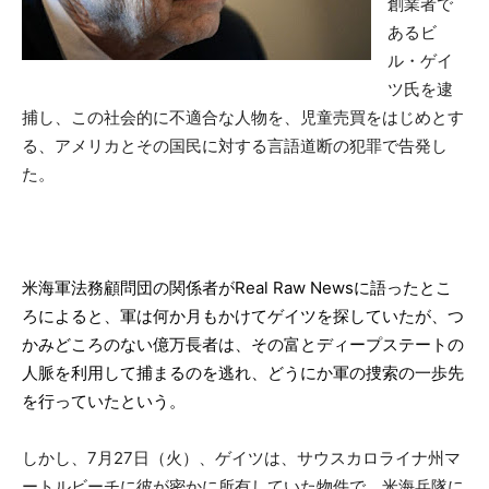
創業者で
あるビ
ル・ゲイ
ツ氏を逮
捕し、この社会的に不適合な人物を、児童売買をはじめとす
る、アメリカとその国民に対する言語道断の犯罪で告発し
た。
米海軍法務顧問団の関係者がReal Raw Newsに語ったとこ
ろによると、軍は何か月もかけてゲイツを探していたが、つ
かみどころのない億万長者は、その富とディープステートの
人脈を利用して捕まるのを逃れ、どうにか軍の捜索の一歩先
を行っていたという。
しかし、7月27日（火）、ゲイツは、サウスカロライナ州マ
ートルビーチに彼が密かに所有していた物件で、米海兵隊に