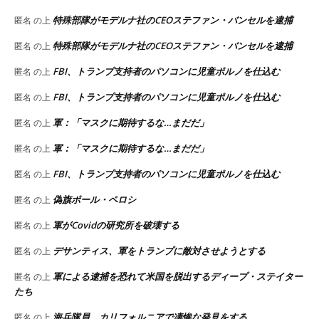
特殊部隊がモデルナ社のCEOステファン・バンセルを逮捕
匿名
の上
特殊部隊がモデルナ社のCEOステファン・バンセルを逮捕
匿名
の上
FBI、トランプ支持者のパソコンに児童ポルノを仕込む
匿名
の上
FBI、トランプ支持者のパソコンに児童ポルノを仕込む
匿名
の上
軍：「マスクに期待するな…まだだ」
匿名
の上
軍：「マスクに期待するな…まだだ」
匿名
の上
FBI、トランプ支持者のパソコンに児童ポルノを仕込む
匿名
の上
偽旗ポール・ペロシ
匿名
の上
軍がCovidの研究所を破壊する
匿名
の上
デサンティス、軍をトランプに敵対させようとする
匿名
の上
軍による逮捕を恐れて米国を脱出するディープ・ステイター
匿名
の上
たち
海兵隊員、カリフォルニアで凄惨な発見をする
匿名
の上