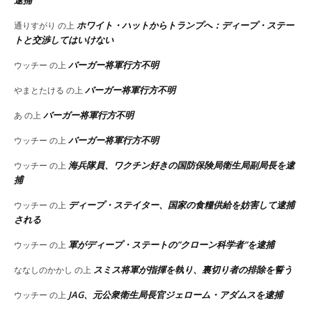
ホワイト・ハットからトランプへ：ディープ・ステー
通りすがり
の上
トと交渉してはいけない
バーガー将軍行方不明
ウッチー
の上
バーガー将軍行方不明
やまとたける
の上
バーガー将軍行方不明
あ
の上
バーガー将軍行方不明
ウッチー
の上
海兵隊員、ワクチン好きの国防保険局衛生局副局長を逮
ウッチー
の上
捕
ディープ・ステイター、国家の食糧供給を妨害して逮捕
ウッチー
の上
される
軍がディープ・ステートの”クローン科学者”を逮捕
ウッチー
の上
スミス将軍が指揮を執り、裏切り者の排除を誓う
ななしのかかし
の上
JAG、元公衆衛生局長官ジェローム・アダムスを逮捕
ウッチー
の上