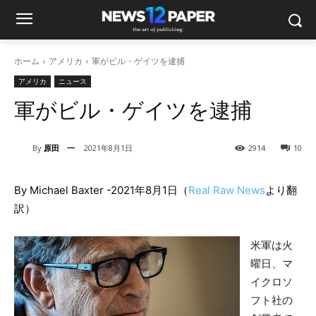
ホーム
アメリカ
軍がビル・ゲイツを逮捕
アメリカ
ニュース
軍がビル・ゲイツを逮捕
By
原田 一
2021年8月1日
2914
10
By Michael Baxter -2021年8月1日（
Real Raw News
より翻
訳）
米軍は火
曜日、マ
イクロソ
フト社の