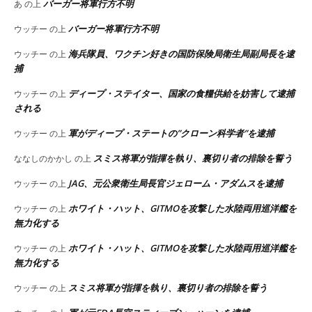
バーガー将軍行方不明
あ
の上
バーガー将軍行方不明
ウッチー
の上
海兵隊員、ワクチン好きの国防保険局衛生局副局長を逮
ウッチー
の上
捕
ディープ・ステイター、国家の食糧供給を妨害して逮捕
ウッチー
の上
される
軍がディープ・ステートの”クローン科学者”を逮捕
ウッチー
の上
スミス将軍が指揮を執り、裏切り者の排除を誓う
ななしのかかし
の上
JAG、元公衆衛生局長官ジェローム・アダムスを逮捕
ウッチー
の上
ホワイト・ハット、GITMOを攻撃した水陸両用巡洋艦を
ウッチー
の上
無力化する
ホワイト・ハット、GITMOを攻撃した水陸両用巡洋艦を
ウッチー
の上
無力化する
スミス将軍が指揮を執り、裏切り者の排除を誓う
ウッチー
の上