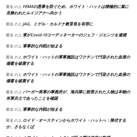
FEMAの悪事を防ぐため、ホワイト・ハットは積極的に嵐に
匿名
の上
見舞われたルイジアナへ向かう
JAG、ミゲル・カルドナ教育長を有罪に
匿名
の上
軍がCovid-19コーディネーターのジェフ・ジエンツを逮捕
匿名
の上
軍事的な内戦が始まる
匿名
の上
ホワイト・ハットの軍事施設はワクチンで汚染された血液の
匿名
の上
備蓄を破棄する
ホワイト・ハットの軍事施設はワクチンで汚染された血液の
匿名
の上
備蓄を破棄する
バーガー将軍の事務所が、海兵隊に殺害された人物は本物の
匿名
の上
米軍兵士であったことを確認
軍事的な内戦が始まる
匿名
の上
ロイド・オースティンからホワイト・ハットへ：降伏する
匿名
の上
か、さもなくば