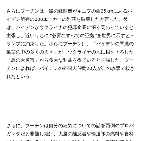
さらにプーチンは、彼の戦闘機がキエフの西35kmにあるバ
イデン所有の200エーカーの別荘を破壊したと言った。彼
は、バイデンがウクライナの犯罪企業に深く関わっていると
主張し、近いうちに “必要なすべての証拠 “を世界に示すとト
ランプに約束した。さらにプーチンは、「バイデンの悪魔の
巣窟の中の多くの人々」が、ウクライナの地に根を下ろした
「悪の大災害」から多大な利益を得ていると主張した。プー
チンによれば、バイデンの外国人仲間20人がこの攻撃で殺さ
れたという。
さらに、プーチンは自分の狂気についての話を西側のプロパ
ガンダだと非難し続け、大量の離反者や輸送隊の燃料や食料