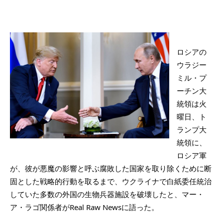
ロシアの
ウラジー
ミル・プ
ーチン大
統領は火
曜日、ト
ランプ大
統領に、
ロシア軍
が、彼が悪魔の影響と呼ぶ腐敗した国家を取り除くために断
固とした戦略的行動を取るまで、ウクライナで白紙委任統治
していた多数の外国の生物兵器施設を破壊したと、マー・
ア・ラゴ関係者がReal Raw Newsに語った。