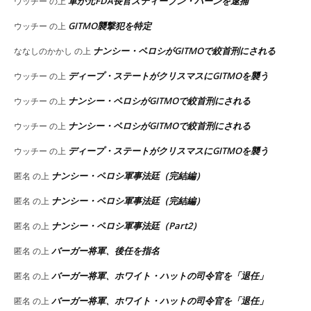
軍が元FDA長官スティーブン・ハーンを逮捕
ウッチー
の上
GITMO襲撃犯を特定
ウッチー
の上
ナンシー・ペロシがGITMOで絞首刑にされる
ななしのかかし
の上
ディープ・ステートがクリスマスにGITMOを襲う
ウッチー
の上
ナンシー・ペロシがGITMOで絞首刑にされる
ウッチー
の上
ナンシー・ペロシがGITMOで絞首刑にされる
ウッチー
の上
ディープ・ステートがクリスマスにGITMOを襲う
ウッチー
の上
ナンシー・ペロシ軍事法廷（完結編）
匿名
の上
ナンシー・ペロシ軍事法廷（完結編）
匿名
の上
ナンシー・ペロシ軍事法廷（Part2）
匿名
の上
バーガー将軍、後任を指名
匿名
の上
バーガー将軍、ホワイト・ハットの司令官を「退任」
匿名
の上
バーガー将軍、ホワイト・ハットの司令官を「退任」
匿名
の上