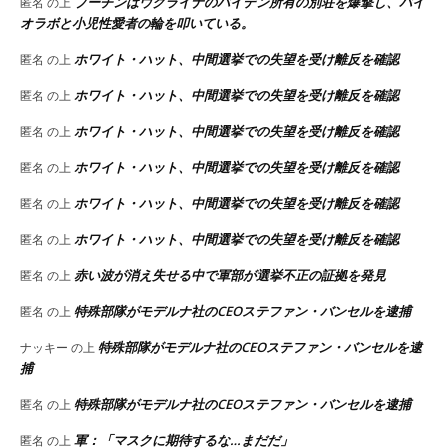
プーチンはウクライナのバイデン所有の別荘を爆撃し、バイ
匿名
の上
オラボと小児性愛者の輪を叩いている。
ホワイト・ハット、中間選挙での失望を受け離反を確認
匿名
の上
ホワイト・ハット、中間選挙での失望を受け離反を確認
匿名
の上
ホワイト・ハット、中間選挙での失望を受け離反を確認
匿名
の上
ホワイト・ハット、中間選挙での失望を受け離反を確認
匿名
の上
ホワイト・ハット、中間選挙での失望を受け離反を確認
匿名
の上
ホワイト・ハット、中間選挙での失望を受け離反を確認
匿名
の上
赤い波が消え失せる中で軍部が選挙不正の証拠を発見
匿名
の上
特殊部隊がモデルナ社のCEOステファン・バンセルを逮捕
匿名
の上
特殊部隊がモデルナ社のCEOステファン・バンセルを逮
ナッキー
の上
捕
特殊部隊がモデルナ社のCEOステファン・バンセルを逮捕
匿名
の上
軍：「マスクに期待するな…まだだ」
匿名
の上