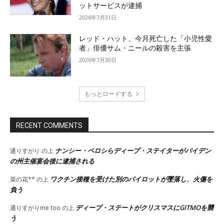
ットサービスが逮捕
2026年7月31日
レッド・ハット、今月死亡した「小児性愛
者」俳優サム・ニールの殺害を主張
2026年7月30日
もっとロードする
RECENT COMMENTS
ナンシー・ペロシらディープ・ステイターがバイデン
通りすがり
の上
の州主催宴会後に逮捕される
ワクチン接種を受けた別のパイロットが墜落し、火傷を
菜の花**
の上
負う
ディープ・ステートがクリスマスにGITMOを襲
通りすがりme too
の上
う