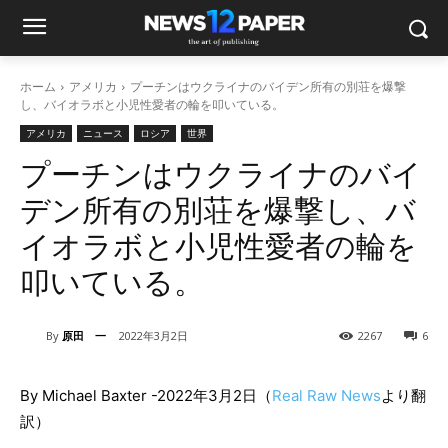
ホーム
アメリカ
プーチンはウクライナのバイデン所有の別荘を爆撃
し、バイオラボと小児性愛者の輪を叩いている。
アメリカ
ニュース
ロシア
世界
プーチンはウクライナのバイ
デン所有の別荘を爆撃し、バ
イオラボと小児性愛者の輪を
叩いている。
By
原田 一
2022年3月2日
2267
6
By Michael Baxter -2022年3月2日（
Real Raw News
より翻
訳）