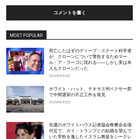
MOST POPULAR
死亡したはずのディープ・ステート科学者
が、クローンについて警告するためマー
ル・ア・ラーゴに現れる――しかし実は本
人もクローンだった
2026年8月4日
ホワイト・ハット、テキサス州ベクサー郡
で中間選挙の不正工作を発見
2026年8月3日
先週のホワイトハウス記者協会晩餐会会場
付近で、カイ・トランプとの結婚を望んで
いた常軌を逸したイスラム教徒をシークレ