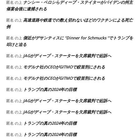
ナンシー・ペロシらディープ・ステイターがバイデンの州主
匿名
の上
催宴会後に逮捕される
高速道路や鉄道での数え切れないほどのワクチンによる死亡
匿名
の上
例
側近がデサンティスに “Dinner for Schmucks “でトランプを
匿名
の上
叩けと迫る
JAGがディープ・ステーターを欠席裁判で起訴へ
匿名
の上
モデルナ社のCEOがGITMOで絞首刑にされる
匿名
の上
モデルナ社のCEOがGITMOで絞首刑にされる
匿名
の上
トランプの真の2024年の目標
匿名
の上
JAGがディープ・ステーターを欠席裁判で起訴へ
匿名
の上
JAGがディープ・ステーターを欠席裁判で起訴へ
匿名
の上
トランプの真の2024年の目標
匿名
の上
トランプの真の2024年の目標
匿名
の上