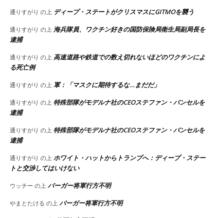
ディープ・ステートがクリスマスにGITMOを襲う
通りすがり
の上
海兵隊員、ワクチン好きの国防保険局衛生局副局長を
通りすがり
の上
逮捕
高速道路や鉄道での数え切れないほどのワクチンによ
通りすがり
の上
る死亡例
軍：「マスクに期待するな…まだだ」
通りすがり
の上
特殊部隊がモデルナ社のCEOステファン・バンセルを
通りすがり
の上
逮捕
特殊部隊がモデルナ社のCEOステファン・バンセルを
通りすがり
の上
逮捕
ホワイト・ハットからトランプへ：ディープ・ステー
通りすがり
の上
トと交渉してはいけない
バーガー将軍行方不明
ウッチー
の上
バーガー将軍行方不明
やまとたける
の上