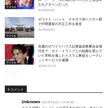
人もクローンだった
アメリカ
2026年8月4日
ホワイト・ハット、テキサス州ベクサー郡
で中間選挙の不正工作を発見
2026年8月3日
アメリカ
先週のホワイトハウス記者協会晩餐会会場
付近で、カイ・トランプとの結婚を望んで
いた常軌を逸したイスラム教徒をシークレ
ットサービスが逮捕
アメリカ
2026年7月31日
6 コメント
Unknown
2022年3月3日 で 9:39 AM
スイスが珍しくしゃしゃりでてきたのには、そういう