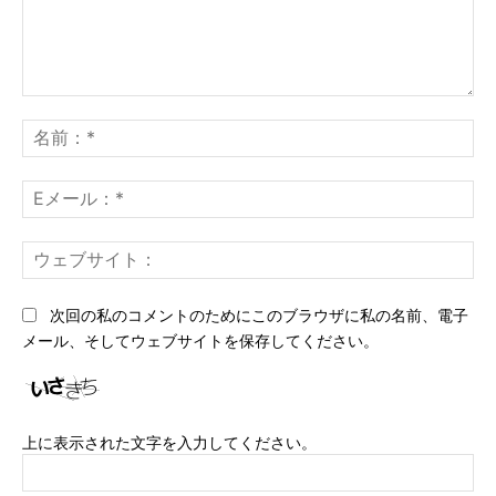
コ
メ
名
ン
前
ト：
*
E
メ
ー
ウ
ル
ェ
*
ブ
次回の私のコメントのためにこのブラウザに私の名前、電子
サ
メール、そしてウェブサイトを保存してください。
イ
ト
上に表示された文字を入力してください。