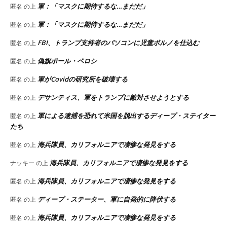
軍：「マスクに期待するな…まだだ」
匿名
の上
軍：「マスクに期待するな…まだだ」
匿名
の上
FBI、トランプ支持者のパソコンに児童ポルノを仕込む
匿名
の上
偽旗ポール・ペロシ
匿名
の上
軍がCovidの研究所を破壊する
匿名
の上
デサンティス、軍をトランプに敵対させようとする
匿名
の上
軍による逮捕を恐れて米国を脱出するディープ・ステイター
匿名
の上
たち
海兵隊員、カリフォルニアで凄惨な発見をする
匿名
の上
海兵隊員、カリフォルニアで凄惨な発見をする
ナッキー
の上
海兵隊員、カリフォルニアで凄惨な発見をする
匿名
の上
ディープ・ステーター、軍に自発的に降伏する
匿名
の上
海兵隊員、カリフォルニアで凄惨な発見をする
匿名
の上