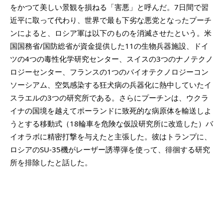
をかつて美しい景観を損ねる「害悪」と呼んだ。7日間で習
近平に取って代わり、世界で最も下劣な悪党となったプーチ
ンによると、ロシア軍は以下のものを消滅させたという。米
国国務省/国防総省が資金提供した11の生物兵器施設、ドイ
ツの4つの毒性化学研究センター、スイスの3つのナノテクノ
ロジーセンター、フランスの1つのバイオテクノロジーコン
ソーシアム、空気感染する狂犬病の兵器化に熱中していたイ
スラエルの3つの研究所である。さらにプーチンは、ウクラ
イナの国境を越えてポーランドに致死的な病原体を輸送しよ
うとする移動式（18輪車を危険な仮設研究所に改造した）バ
イオラボに精密打撃を与えたと主張した。彼はトランプに、
ロシアのSU-35機がレーザー誘導弾を使って、徘徊する研究
所を排除したと話した。