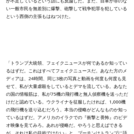
が不足しているという話にも反論した。また、自軍が罪のな
い一般市民を無差別に爆撃、砲撃して戦争犯罪を犯している
という西側の主張もはねつけた。
「トランプ大統領、フェイクニュースが何であるか知ってい
るはずだ。これはすべてフェイクニュースだ。あなた方のメ
ディアは、24時間、同じ3枚の写真と動画を何度も何度も見
せて、私が大量虐殺をしているとデマを流している。あなた
の国の情報筋は、私が75機の飛行機と無人偵察機を送っただ
けだと認めている。ウクライナを征服したければ、1,000機
の飛行機を送り込むだろう。本当の侵略がどんなものか知っ
ているはずだ。アメリカのイラクでの『衝撃と畏怖』のビデ
オ映像を見てみろ。あれが侵略だ。やろうと思えばできる
が、それは私の目的ではない」と、プーチンはトランプに語