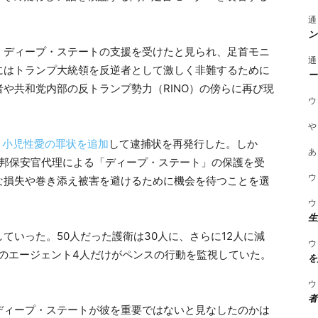
通
ン
、ディープ・ステートの支援を受けたと見られ、足首モニ
通
月にはトランプ大統領を反逆者として激しく非難するために
ー
や共和党内部の反トランプ勢力（RINO）の傍らに再び現
ウ
や
、
小児性愛の罪状を追加
して逮捕状を再発行した。しか
あ
連邦保安官代理による「ディープ・ステート」の保護を受
ウ
な損失や巻き添え被害を避けるために機会を待つことを選
ウ
生
ていった。50人だった護衛は30人に、さらに12人に減
ウ
スのエージェント4人だけがペンスの行動を監視していた。
を
ウ
者
ディープ・ステートが彼を重要ではないと見なしたのかは