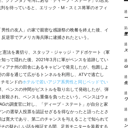
在、グアンタナモ湾にある「ディープ・ステート」の悪党
裁判を待っていると、エリック・M・スミス将軍のオフィ
通
ー
菜
「男性の友人」の家で親密な感謝祭の晩餐を終えた後、イ
墜
、反逆罪でアメリカ海兵隊に逮捕されたという。
通
ス
大統領と憲法を裏切り、スタッフ・ジャッジ・アドボケート（軍
知って隠れた後、2021年3月に軍がペンスを追跡してい
通
G
ディアナ州の田舎にあるキャビンで発見したが、包囲しよ
の扉を通じて広がるトンネルを利用し、ATVで逃亡し
通
ッチモンドの
ホテルで若いアジア系男性と同じベッドでい
生
際、ペンスの仲間がピストルを取り出して発砲したが、弾
通
は射殺され、ペンスも重傷を負ったという。ペンスはウォ
ワ
AGの調査官に対し、「ディープ・ステート」が自分と家
通
デンの選挙人投票を認証せざるを得なかったと語ったとさ
領は寛大であり、第二のチャンスを与えることで知られて
通
ン
がその疑わしい話を検証する間、足首モニターを装着する