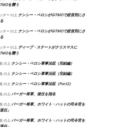
ITMOを襲う
ナンシー・ペロシがGITMOで絞首刑にさ
ッチー
の上
る
ナンシー・ペロシがGITMOで絞首刑にさ
ッチー
の上
る
ディープ・ステートがクリスマスに
ッチー
の上
ITMOを襲う
ナンシー・ペロシ軍事法廷（完結編）
名
の上
ナンシー・ペロシ軍事法廷（完結編）
名
の上
ナンシー・ペロシ軍事法廷（Part2）
名
の上
バーガー将軍、後任を指名
名
の上
バーガー将軍、ホワイト・ハットの司令官を
名
の上
退任」
バーガー将軍、ホワイト・ハットの司令官を
名
の上
退任」