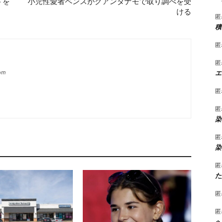
ドを
小児性愛者ペンスがグアンタナモで取り調べを受
ける
匿
積
匿
匿
エ
com
匿
匿
染
匿
染
匿
た
匿
匿
へ