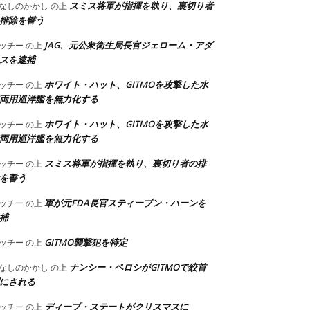
スミス将軍が指揮を執り、裏切り者
なしのかかし
の上
排除を誓う
JAG、元公衆衛生局長官ジェローム・アダ
ッチー
の上
スを逮捕
ホワイト・ハット、GITMOを攻撃した水
ッチー
の上
両用巡洋艦を無力化する
ホワイト・ハット、GITMOを攻撃した水
ッチー
の上
両用巡洋艦を無力化する
スミス将軍が指揮を執り、裏切り者の排
ッチー
の上
を誓う
軍が元FDA長官スティーブン・ハーンを
ッチー
の上
捕
GITMO襲撃犯を特定
ッチー
の上
ナンシー・ペロシがGITMOで絞首
なしのかかし
の上
にされる
ディープ・ステートがクリスマスに
ッチー
の上