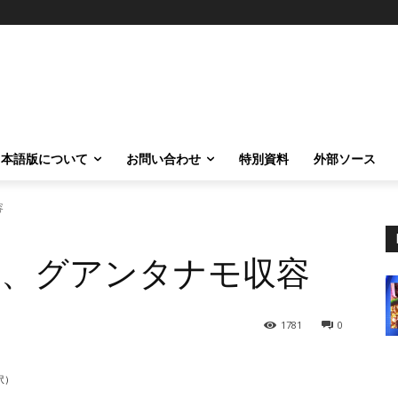
日本語版について
お問い合わせ
特別資料
外部ソース
容
ス、グアンタナモ収容
1781
0
訳）