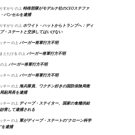
特殊部隊がモデルナ社のCEOステファ
りすがり
の上
・バンセルを逮捕
ホワイト・ハットからトランプへ：ディ
りすがり
の上
プ・ステートと交渉してはいけない
バーガー将軍行方不明
ッチー
の上
バーガー将軍行方不明
まとたける
の上
バーガー将軍行方不明
の上
バーガー将軍行方不明
ッチー
の上
海兵隊員、ワクチン好きの国防保険局衛
ッチー
の上
局副局長を逮捕
ディープ・ステイター、国家の食糧供給
ッチー
の上
妨害して逮捕される
軍がディープ・ステートの”クローン科学
ッチー
の上
”を逮捕