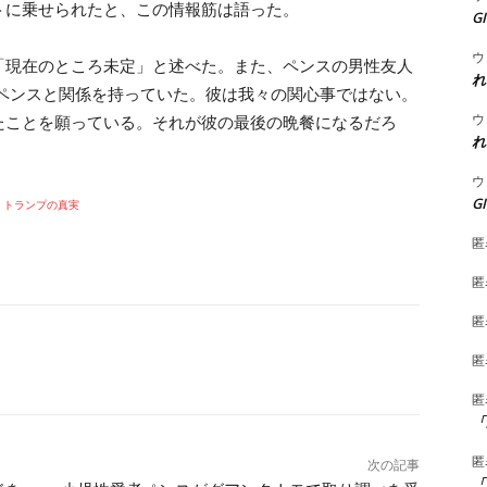
トに乗せられたと、この情報筋は語った。
G
ウ
「現在のところ未定」と述べた。また、ペンスの男性友人
れ
、ペンスと関係を持っていた。彼は我々の関心事ではない。
ウ
たことを願っている。それが彼の最後の晩餐になるだろ
れ
ウ
G
トランプの真実
匿
匿
匿
匿
匿
「
匿
次の記事
「