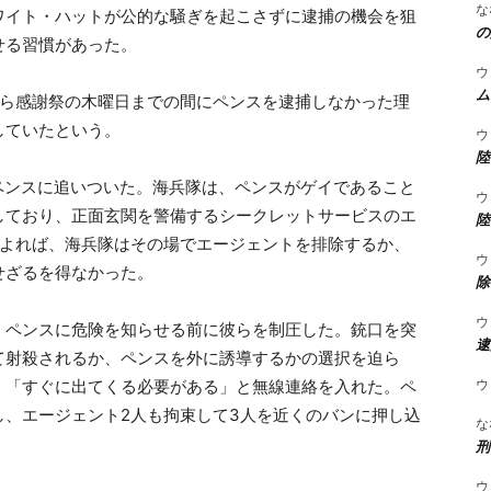
な
ワイト・ハットが公的な騒ぎを起こさずに逮捕の機会を狙
の
せる習慣があった。
ウ
ム
から感謝祭の木曜日までの間にペンスを逮捕しなかった理
していたという。
ウ
陸
ペンスに追いついた。海兵隊は、ペンスがゲイであること
ウ
しており、正面玄関を警備するシークレットサービスのエ
陸
によれば、海兵隊はその場でエージェントを排除するか、
ウ
せざるを得なかった。
除
ウ
、ペンスに危険を知らせる前に彼らを制圧した。銃口を突
逮
て射殺されるか、ペンスを外に誘導するかの選択を迫ら
ウ
、「すぐに出てくる必要がある」と無線連絡を入れた。ペ
し、エージェント2人も拘束して3人を近くのバンに押し込
な
刑
ウ