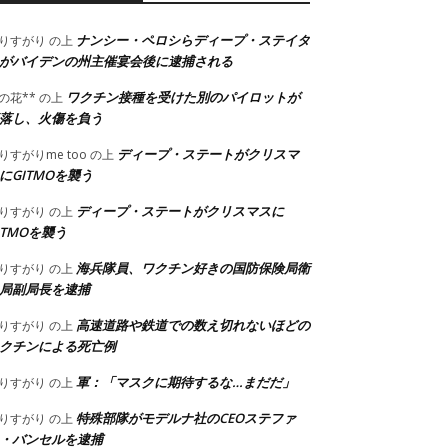
ナンシー・ペロシらディープ・ステイタ
りすがり
の上
がバイデンの州主催宴会後に逮捕される
ワクチン接種を受けた別のパイロットが
の花**
の上
落し、火傷を負う
ディープ・ステートがクリスマ
りすがりme too
の上
にGITMOを襲う
ディープ・ステートがクリスマスに
りすがり
の上
ITMOを襲う
海兵隊員、ワクチン好きの国防保険局衛
りすがり
の上
局副局長を逮捕
高速道路や鉄道での数え切れないほどの
りすがり
の上
クチンによる死亡例
軍：「マスクに期待するな…まだだ」
りすがり
の上
特殊部隊がモデルナ社のCEOステファ
りすがり
の上
・バンセルを逮捕