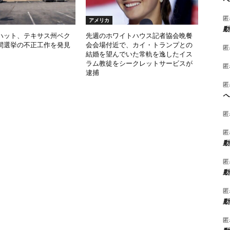
匿
アメリカ
動
ハット、テキサス州ベク
先週のホワイトハウス記者協会晩餐
間選挙の不正工作を発見
会会場付近で、カイ・トランプとの
匿
結婚を望んでいた常軌を逸したイス
ラム教徒をシークレットサービスが
匿
逮捕
匿
へ
匿
匿
動
匿
動
匿
動
匿