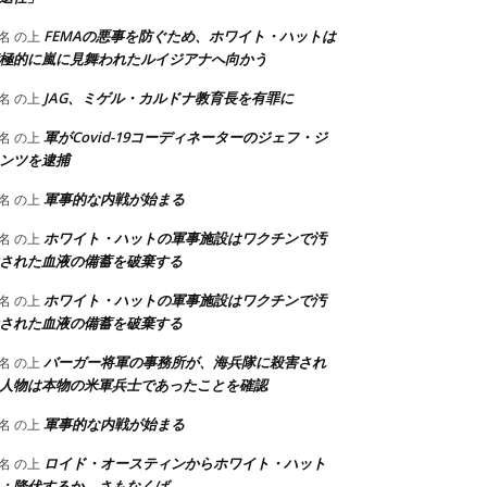
FEMAの悪事を防ぐため、ホワイト・ハットは
名
の上
極的に嵐に見舞われたルイジアナへ向かう
JAG、ミゲル・カルドナ教育長を有罪に
名
の上
軍がCovid-19コーディネーターのジェフ・ジ
名
の上
ンツを逮捕
軍事的な内戦が始まる
名
の上
ホワイト・ハットの軍事施設はワクチンで汚
名
の上
された血液の備蓄を破棄する
ホワイト・ハットの軍事施設はワクチンで汚
名
の上
された血液の備蓄を破棄する
バーガー将軍の事務所が、海兵隊に殺害され
名
の上
人物は本物の米軍兵士であったことを確認
軍事的な内戦が始まる
名
の上
ロイド・オースティンからホワイト・ハット
名
の上
：降伏するか、さもなくば