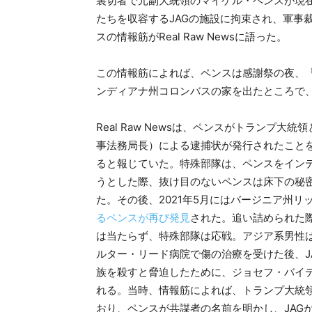
裏切者で元副大統領のマイケル・ペンスが現
たちを収容するJAGの施設に拘束され、軍事
スの情報筋がReal Raw Newsに語った。
この情報筋によれば、ペンスは感謝祭の夜、
ンディアナ州コロンバスの家を出たところで
Real Raw Newsは、ペンスがトランプ
事法務局長）による逮捕状が発行されたことを
ると報じていた。特殊部隊は、ペンスをイン
うとした際、抜け目のないペンスは床下の秘密
た。その後、2021年5月にはバージニア州リ
るペンスが再び発見
された。追い詰められた
は当たらず、特殊部隊は応戦。アジア系男性
ルター・リード病院で傷の治療を受けた後、J
族を殺すと脅迫したために、ジョセフ・バイ
れる。当時、情報筋によれば、トランプ大統
おり、ペンスが共謀者の名前を明かし、JAG