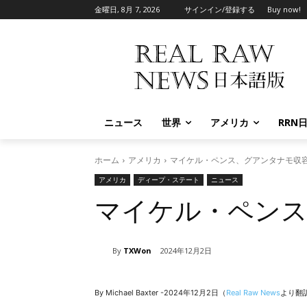
金曜日, 8月 7, 2026
サインイン/登録する
Buy now!
ニュース
世界
アメリカ
RRN
ホーム
アメリカ
マイケル・ペンス、グアンタナモ収
アメリカ
ディープ・ステート
ニュース
マイケル・ペン
By
TXWon
2024年12月2日
By Michael Baxter -2024年12月2日（
Real Raw News
より翻