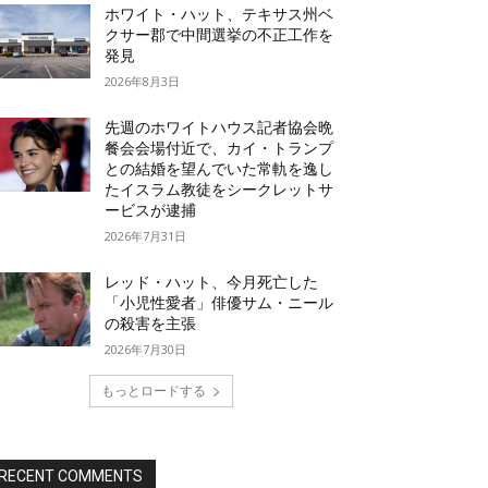
ホワイト・ハット、テキサス州ベ
クサー郡で中間選挙の不正工作を
発見
2026年8月3日
先週のホワイトハウス記者協会晩
餐会会場付近で、カイ・トランプ
との結婚を望んでいた常軌を逸し
たイスラム教徒をシークレットサ
ービスが逮捕
2026年7月31日
レッド・ハット、今月死亡した
「小児性愛者」俳優サム・ニール
の殺害を主張
2026年7月30日
もっとロードする
RECENT COMMENTS