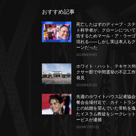
おすすめ記事
死亡したはずのディープ・ステ
ト科学者が、クローンについて
告するためマール・ア・ラーゴ
現れる――しかし実は本人もク
ーンだった
2026年8月4日
ホワイト・ハット、テキサス州
クサー郡で中間選挙の不正工作
発見
2026年8月3日
先週のホワイトハウス記者協会
餐会会場付近で、カイ・トラン
との結婚を望んでいた常軌を逸
たイスラム教徒をシークレット
ービスが逮捕
2026年7月31日