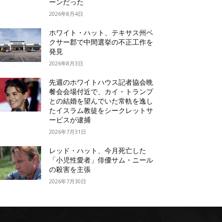
ーンだった
2026年8月4日
ホワイト・ハット、テキサス州ベ
クサー郡で中間選挙の不正工作を
発見
2026年8月3日
先週のホワイトハウス記者協会晩
餐会会場付近で、カイ・トランプ
との結婚を望んでいた常軌を逸し
たイスラム教徒をシークレットサ
ービスが逮捕
2026年7月31日
レッド・ハット、今月死亡した
「小児性愛者」俳優サム・ニール
の殺害を主張
2026年7月30日