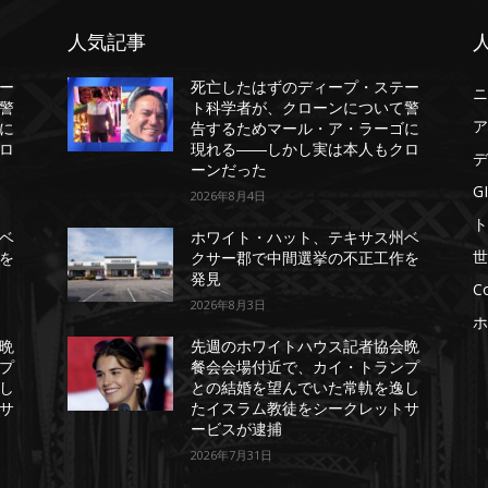
人気記事
ー
死亡したはずのディープ・ステー
ニ
警
ト科学者が、クローンについて警
ア
に
告するためマール・ア・ラーゴに
ロ
現れる――しかし実は本人もクロ
デ
ーンだった
G
2026年8月4日
ト
ベ
ホワイト・ハット、テキサス州ベ
世
を
クサー郡で中間選挙の不正工作を
発見
C
2026年8月3日
ホ
晩
先週のホワイトハウス記者協会晩
プ
餐会会場付近で、カイ・トランプ
し
との結婚を望んでいた常軌を逸し
サ
たイスラム教徒をシークレットサ
ービスが逮捕
2026年7月31日