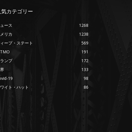
人気カテゴリー
ュース
1268
メリカ
1238
ィープ・ステート
569
ITMO
191
ランプ
172
界
133
ovid-19
98
ワイト・ハット
86