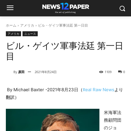
ホーム
アメリカ
ビル・ゲイツ軍事法廷 第一日目
アメリカ
ニュース
ビル・ゲイツ軍事法廷 第一日
目
By
原田 一
2021年8月24日
1109
0
（
R
By Michael Baxter -2021年8月23日
e
al Raw News
より
翻訳）
米海軍法
務顧問団
のジョ