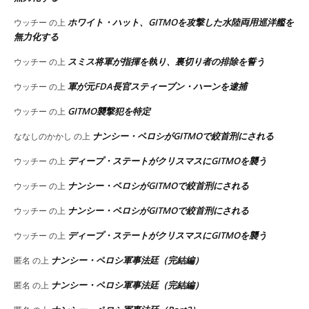
ホワイト・ハット、GITMOを攻撃した水陸両用巡洋艦を
ウッチー
の上
無力化する
スミス将軍が指揮を執り、裏切り者の排除を誓う
ウッチー
の上
軍が元FDA長官スティーブン・ハーンを逮捕
ウッチー
の上
GITMO襲撃犯を特定
ウッチー
の上
ナンシー・ペロシがGITMOで絞首刑にされる
ななしのかかし
の上
ディープ・ステートがクリスマスにGITMOを襲う
ウッチー
の上
ナンシー・ペロシがGITMOで絞首刑にされる
ウッチー
の上
ナンシー・ペロシがGITMOで絞首刑にされる
ウッチー
の上
ディープ・ステートがクリスマスにGITMOを襲う
ウッチー
の上
ナンシー・ペロシ軍事法廷（完結編）
匿名
の上
ナンシー・ペロシ軍事法廷（完結編）
匿名
の上