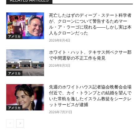
RELATED ARTICLES
死亡したはずのディープ・ステート科学者
が、クローンについて警告するためマー
ル・ア・ラーゴに現れる――しかし実は本
人もクローンだった
アメリカ
2026年8月4日
ホワイト・ハット、テキサス州ベクサー郡
で中間選挙の不正工作を発見
2026年8月3日
アメリカ
先週のホワイトハウス記者協会晩餐会会場
付近で、カイ・トランプとの結婚を望んで
いた常軌を逸したイスラム教徒をシークレ
ットサービスが逮捕
アメリカ
2026年7月31日