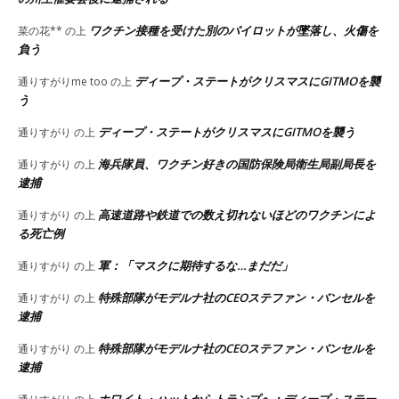
ワクチン接種を受けた別のパイロットが墜落し、火傷を
菜の花**
の上
負う
ディープ・ステートがクリスマスにGITMOを襲
通りすがりme too
の上
う
ディープ・ステートがクリスマスにGITMOを襲う
通りすがり
の上
海兵隊員、ワクチン好きの国防保険局衛生局副局長を
通りすがり
の上
逮捕
高速道路や鉄道での数え切れないほどのワクチンによ
通りすがり
の上
る死亡例
軍：「マスクに期待するな…まだだ」
通りすがり
の上
特殊部隊がモデルナ社のCEOステファン・バンセルを
通りすがり
の上
逮捕
特殊部隊がモデルナ社のCEOステファン・バンセルを
通りすがり
の上
逮捕