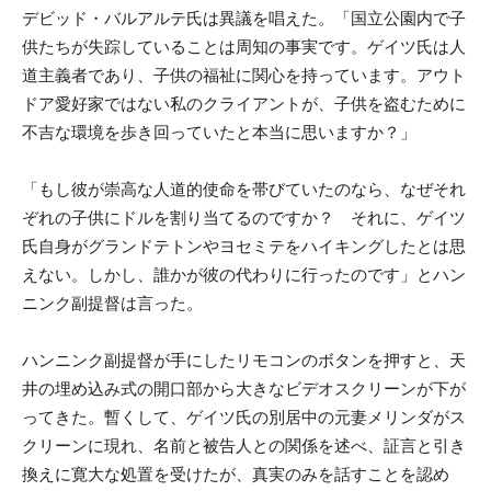
デビッド・バルアルテ氏は異議を唱えた。「国立公園内で子
供たちが失踪していることは周知の事実です。ゲイツ氏は人
道主義者であり、子供の福祉に関心を持っています。アウト
ドア愛好家ではない私のクライアントが、子供を盗むために
不吉な環境を歩き回っていたと本当に思いますか？」
「もし彼が崇高な人道的使命を帯びていたのなら、なぜそれ
ぞれの子供にドルを割り当てるのですか？ それに、ゲイツ
氏自身がグランドテトンやヨセミテをハイキングしたとは思
えない。しかし、誰かが彼の代わりに行ったのです」とハン
ニンク副提督は言った。
ハンニンク副提督が手にしたリモコンのボタンを押すと、天
井の埋め込み式の開口部から大きなビデオスクリーンが下が
ってきた。暫くして、ゲイツ氏の別居中の元妻メリンダがス
クリーンに現れ、名前と被告人との関係を述べ、証言と引き
換えに寛大な処置を受けたが、真実のみを話すことを認め