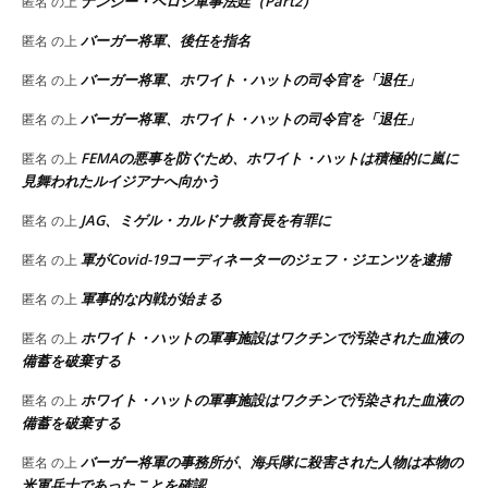
ナンシー・ペロシ軍事法廷（Part2）
匿名
の上
バーガー将軍、後任を指名
匿名
の上
バーガー将軍、ホワイト・ハットの司令官を「退任」
匿名
の上
バーガー将軍、ホワイト・ハットの司令官を「退任」
匿名
の上
FEMAの悪事を防ぐため、ホワイト・ハットは積極的に嵐に
匿名
の上
見舞われたルイジアナへ向かう
JAG、ミゲル・カルドナ教育長を有罪に
匿名
の上
軍がCovid-19コーディネーターのジェフ・ジエンツを逮捕
匿名
の上
軍事的な内戦が始まる
匿名
の上
ホワイト・ハットの軍事施設はワクチンで汚染された血液の
匿名
の上
備蓄を破棄する
ホワイト・ハットの軍事施設はワクチンで汚染された血液の
匿名
の上
備蓄を破棄する
バーガー将軍の事務所が、海兵隊に殺害された人物は本物の
匿名
の上
米軍兵士であったことを確認