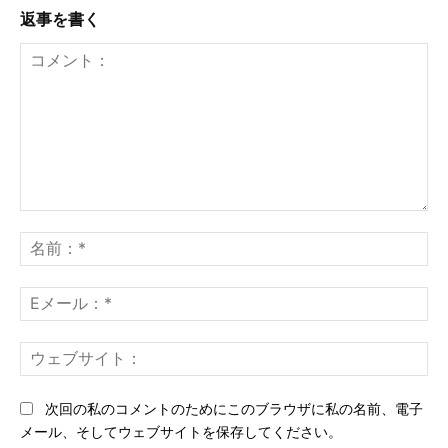
返事を書く
コ
メ
名
ン
前
ト：
*
E
メ
ー
ウ
ル
ェ
*
ブ
次回の私のコメントのためにこのブラウザに私の名前、電子
サ
メール、そしてウェブサイトを保存してください。
イ