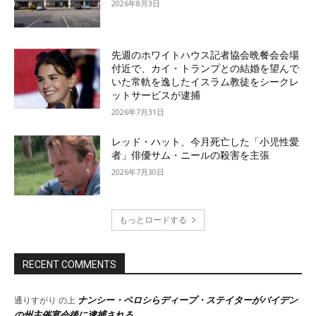
2026年8月3日
先週のホワイトハウス記者協会晩餐会会場
付近で、カイ・トランプとの結婚を望んで
いた常軌を逸したイスラム教徒をシークレ
ットサービスが逮捕
2026年7月31日
レッド・ハット、今月死亡した「小児性愛
者」俳優サム・ニールの殺害を主張
2026年7月30日
もっとロードする
RECENT COMMENTS
ナンシー・ペロシらディープ・ステイターがバイデン
通りすがり
の上
の州主催宴会後に逮捕される