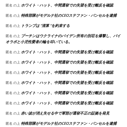
ホワイト・ハット、中間選挙での失望を受け離反を確認
匿名
の上
特殊部隊がモデルナ社のCEOステファン・バンセルを逮捕
匿名
の上
トランプは “清算 “を約束する
匿名
の上
プーチンはウクライナのバイデン所有の別荘を爆撃し、バイ
匿名
の上
オラボと小児性愛者の輪を叩いている。
ホワイト・ハット、中間選挙での失望を受け離反を確認
匿名
の上
ホワイト・ハット、中間選挙での失望を受け離反を確認
匿名
の上
ホワイト・ハット、中間選挙での失望を受け離反を確認
匿名
の上
ホワイト・ハット、中間選挙での失望を受け離反を確認
匿名
の上
ホワイト・ハット、中間選挙での失望を受け離反を確認
匿名
の上
ホワイト・ハット、中間選挙での失望を受け離反を確認
匿名
の上
赤い波が消え失せる中で軍部が選挙不正の証拠を発見
匿名
の上
特殊部隊がモデルナ社のCEOステファン・バンセルを逮捕
匿名
の上