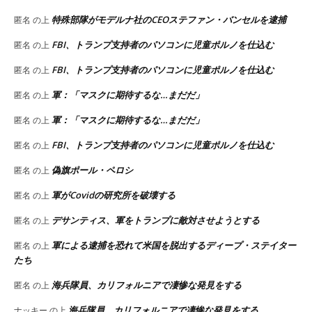
特殊部隊がモデルナ社のCEOステファン・バンセルを逮捕
匿名
の上
FBI、トランプ支持者のパソコンに児童ポルノを仕込む
匿名
の上
FBI、トランプ支持者のパソコンに児童ポルノを仕込む
匿名
の上
軍：「マスクに期待するな…まだだ」
匿名
の上
軍：「マスクに期待するな…まだだ」
匿名
の上
FBI、トランプ支持者のパソコンに児童ポルノを仕込む
匿名
の上
偽旗ポール・ペロシ
匿名
の上
軍がCovidの研究所を破壊する
匿名
の上
デサンティス、軍をトランプに敵対させようとする
匿名
の上
軍による逮捕を恐れて米国を脱出するディープ・ステイター
匿名
の上
たち
海兵隊員、カリフォルニアで凄惨な発見をする
匿名
の上
海兵隊員、カリフォルニアで凄惨な発見をする
ナッキー
の上