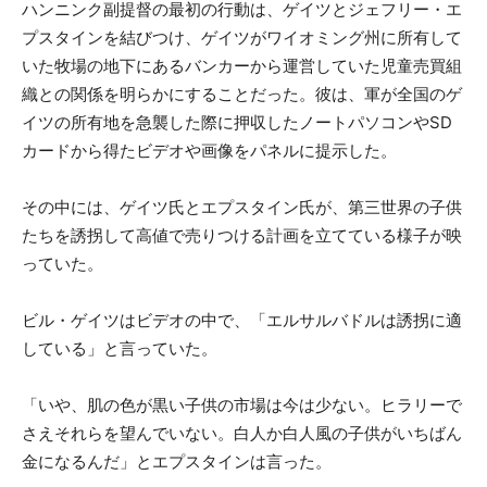
ハンニンク副提督の最初の行動は、ゲイツとジェフリー・エ
プスタインを結びつけ、ゲイツがワイオミング州に所有して
いた牧場の地下にあるバンカーから運営していた児童売買組
織との関係を明らかにすることだった。彼は、軍が全国のゲ
イツの所有地を急襲した際に押収したノートパソコンやSD
カードから得たビデオや画像をパネルに提示した。
その中には、ゲイツ氏とエプスタイン氏が、第三世界の子供
たちを誘拐して高値で売りつける計画を立てている様子が映
っていた。
ビル・ゲイツはビデオの中で、「エルサルバドルは誘拐に適
している」と言っていた。
「いや、肌の色が黒い子供の市場は今は少ない。ヒラリーで
さえそれらを望んでいない。白人か白人風の子供がいちばん
金になるんだ」とエプスタインは言った。