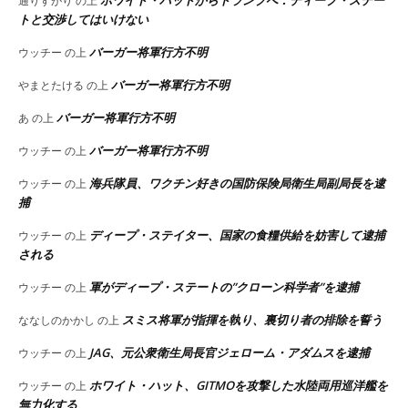
ホワイト・ハットからトランプへ：ディープ・ステー
通りすがり
の上
トと交渉してはいけない
バーガー将軍行方不明
ウッチー
の上
バーガー将軍行方不明
やまとたける
の上
バーガー将軍行方不明
あ
の上
バーガー将軍行方不明
ウッチー
の上
海兵隊員、ワクチン好きの国防保険局衛生局副局長を逮
ウッチー
の上
捕
ディープ・ステイター、国家の食糧供給を妨害して逮捕
ウッチー
の上
される
軍がディープ・ステートの”クローン科学者”を逮捕
ウッチー
の上
スミス将軍が指揮を執り、裏切り者の排除を誓う
ななしのかかし
の上
JAG、元公衆衛生局長官ジェローム・アダムスを逮捕
ウッチー
の上
ホワイト・ハット、GITMOを攻撃した水陸両用巡洋艦を
ウッチー
の上
無力化する