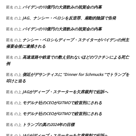
バイデンの10億円の大酒飲みの祝賀会の内幕
匿名
の上
JAG、ナンシー・ペロシを反逆罪、扇動的陰謀で告発
匿名
の上
バイデンの10億円の大酒飲みの祝賀会の内幕
匿名
の上
ナンシー・ペロシらディープ・ステイターがバイデンの州主
匿名
の上
催宴会後に逮捕される
高速道路や鉄道での数え切れないほどのワクチンによる死亡
匿名
の上
例
側近がデサンティスに “Dinner for Schmucks “でトランプを
匿名
の上
叩けと迫る
JAGがディープ・ステーターを欠席裁判で起訴へ
匿名
の上
モデルナ社のCEOがGITMOで絞首刑にされる
匿名
の上
モデルナ社のCEOがGITMOで絞首刑にされる
匿名
の上
トランプの真の2024年の目標
匿名
の上
JAGがディープ・ステーターを欠席裁判で起訴へ
匿名
の上