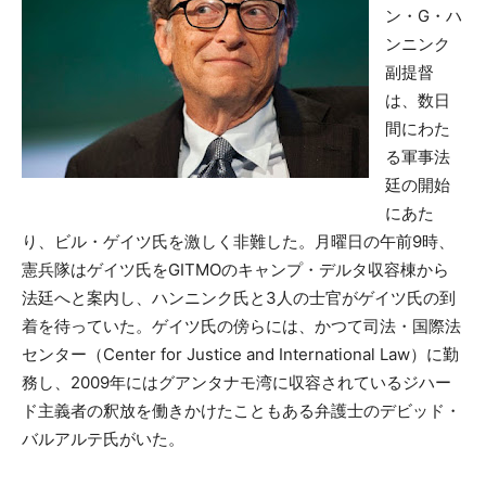
ン・G・ハ
ンニンク
副提督
は、数日
間にわた
る軍事法
廷の開始
にあた
り、ビル・ゲイツ氏を激しく非難した。月曜日の午前9時、
憲兵隊はゲイツ氏をGITMOのキャンプ・デルタ収容棟から
法廷へと案内し、ハンニンク氏と3人の士官がゲイツ氏の到
着を待っていた。ゲイツ氏の傍らには、かつて司法・国際法
センター（Center for Justice and International Law）に勤
務し、2009年にはグアンタナモ湾に収容されているジハー
ド主義者の釈放を働きかけたこともある弁護士のデビッド・
バルアルテ氏がいた。