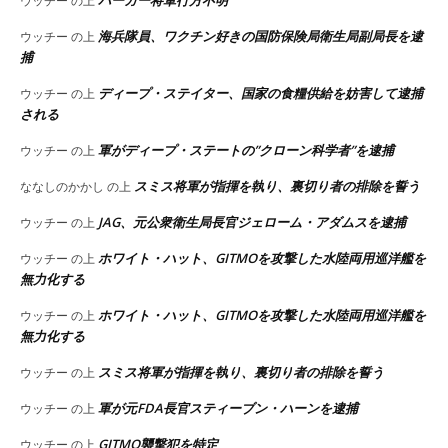
ウッチー
の上
海兵隊員、ワクチン好きの国防保険局衛生局副局長を逮
ウッチー
の上
捕
ディープ・ステイター、国家の食糧供給を妨害して逮捕
ウッチー
の上
される
軍がディープ・ステートの”クローン科学者”を逮捕
ウッチー
の上
スミス将軍が指揮を執り、裏切り者の排除を誓う
ななしのかかし
の上
JAG、元公衆衛生局長官ジェローム・アダムスを逮捕
ウッチー
の上
ホワイト・ハット、GITMOを攻撃した水陸両用巡洋艦を
ウッチー
の上
無力化する
ホワイト・ハット、GITMOを攻撃した水陸両用巡洋艦を
ウッチー
の上
無力化する
スミス将軍が指揮を執り、裏切り者の排除を誓う
ウッチー
の上
軍が元FDA長官スティーブン・ハーンを逮捕
ウッチー
の上
GITMO襲撃犯を特定
ウッチー
の上