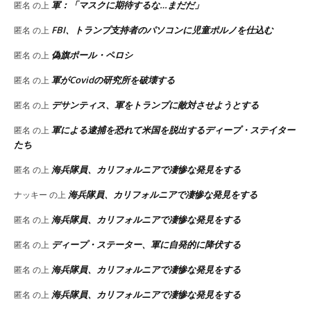
軍：「マスクに期待するな…まだだ」
匿名
の上
FBI、トランプ支持者のパソコンに児童ポルノを仕込む
匿名
の上
偽旗ポール・ペロシ
匿名
の上
軍がCovidの研究所を破壊する
匿名
の上
デサンティス、軍をトランプに敵対させようとする
匿名
の上
軍による逮捕を恐れて米国を脱出するディープ・ステイター
匿名
の上
たち
海兵隊員、カリフォルニアで凄惨な発見をする
匿名
の上
海兵隊員、カリフォルニアで凄惨な発見をする
ナッキー
の上
海兵隊員、カリフォルニアで凄惨な発見をする
匿名
の上
ディープ・ステーター、軍に自発的に降伏する
匿名
の上
海兵隊員、カリフォルニアで凄惨な発見をする
匿名
の上
海兵隊員、カリフォルニアで凄惨な発見をする
匿名
の上