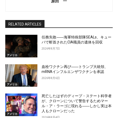
原田 一
RELATED ARTICLES
任務失敗――海軍特殊部隊SEALs、キュー
バで斬首されたCIA職員の遺体を回収
2026年8月7日
アメリカ
血栓ワクチン再び――トランプ大統領、
mRNAインフルエンザワクチンを承認
2026年8月6日
アメリカ
死亡したはずのディープ・ステート科学者
が、クローンについて警告するためマー
ル・ア・ラーゴに現れる――しかし実は本
人もクローンだった
アメリカ
2026年8月4日