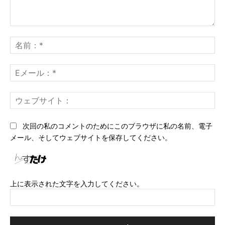
コ
メ
名
ン
前
ト：
*
E
メ
ー
ウ
ル
ェ
*
ブ
次回の私のコメントのためにこのブラウザに私の名前、電子
サ
メール、そしてウェブサイトを保存してください。
イ
ト
上に表示された文字を入力してください。