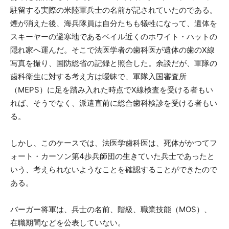
駐留する実際の米陸軍兵士の名前が記されていたのである。
煙が消えた後、海兵隊員は自分たちも犠牲になって、遺体を
スキーヤーの避寒地であるベイル近くのホワイト・ハットの
隠れ家へ運んだ。そこで法医学者の歯科医が遺体の歯のX線
写真を撮り、国防総省の記録と照合した。余談だが、軍隊の
歯科衛生に対する考え方は曖昧で、軍隊入国審査所
（MEPS）に足を踏み入れた時点でX線検査を受ける者もい
れば、そうでなく、派遣直前に総合歯科検診を受ける者もい
る。
しかし、このケースでは、法医学歯科医は、死体がかつてフ
ォート・カーソン第4歩兵師団の生きていた兵士であったと
いう、考えられないようなことを確認することができたので
ある。
バーガー将軍は、兵士の名前、階級、職業技能（MOS）、
在職期間などを公表していない。