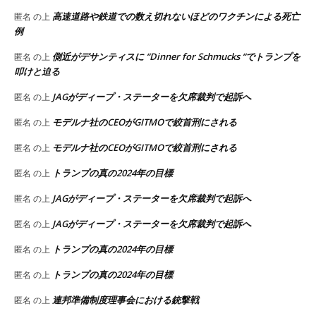
高速道路や鉄道での数え切れないほどのワクチンによる死亡
匿名
の上
例
側近がデサンティスに “Dinner for Schmucks “でトランプを
匿名
の上
叩けと迫る
JAGがディープ・ステーターを欠席裁判で起訴へ
匿名
の上
モデルナ社のCEOがGITMOで絞首刑にされる
匿名
の上
モデルナ社のCEOがGITMOで絞首刑にされる
匿名
の上
トランプの真の2024年の目標
匿名
の上
JAGがディープ・ステーターを欠席裁判で起訴へ
匿名
の上
JAGがディープ・ステーターを欠席裁判で起訴へ
匿名
の上
トランプの真の2024年の目標
匿名
の上
トランプの真の2024年の目標
匿名
の上
連邦準備制度理事会における銃撃戦
匿名
の上