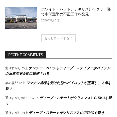
ホワイト・ハット、テキサス州ベクサー郡
で中間選挙の不正工作を発見
2026年8月3日
もっとロードする
RECENT COMMENTS
ナンシー・ペロシらディープ・ステイターがバイデン
通りすがり
の上
の州主催宴会後に逮捕される
ワクチン接種を受けた別のパイロットが墜落し、火傷を
菜の花**
の上
負う
ディープ・ステートがクリスマスにGITMOを襲
通りすがりme too
の上
う
ディープ・ステートがクリスマスにGITMOを襲う
通りすがり
の上