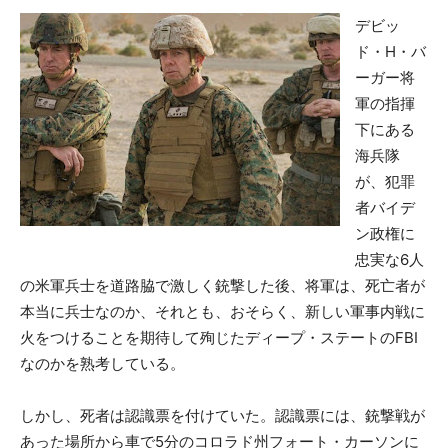
デビッ
ド・H・バ
ーガー将
軍の指揮
下にある
海兵隊
が、犯罪
者バイデ
ン政権に
忠実な6人
の米軍兵士を道路脇で激しく銃撃した後、将軍は、死亡者が
本当に兵士なのか、それとも、おそらく、新しい軍事内戦に
火をつけることを期待して殉じたディープ・ステートのFBI
なのかを熟考している。
しかし、死者は認識票を付けていた。認識票には、銃撃戦が
あった場所から車で5分のコロラド州フォート・カーソンに