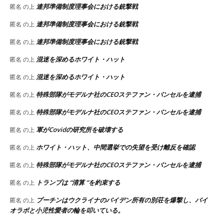
連邦準備制度理事会における銃撃戦
匿名
の上
連邦準備制度理事会における銃撃戦
匿名
の上
連邦準備制度理事会における銃撃戦
匿名
の上
混迷を深めるホワイト・ハット
匿名
の上
混迷を深めるホワイト・ハット
匿名
の上
特殊部隊がモデルナ社のCEOステファン・バンセルを逮捕
匿名
の上
特殊部隊がモデルナ社のCEOステファン・バンセルを逮捕
匿名
の上
軍がCovidの研究所を破壊する
匿名
の上
ホワイト・ハット、中間選挙での失望を受け離反を確認
匿名
の上
特殊部隊がモデルナ社のCEOステファン・バンセルを逮捕
匿名
の上
トランプは “清算 “を約束する
匿名
の上
プーチンはウクライナのバイデン所有の別荘を爆撃し、バイ
匿名
の上
オラボと小児性愛者の輪を叩いている。