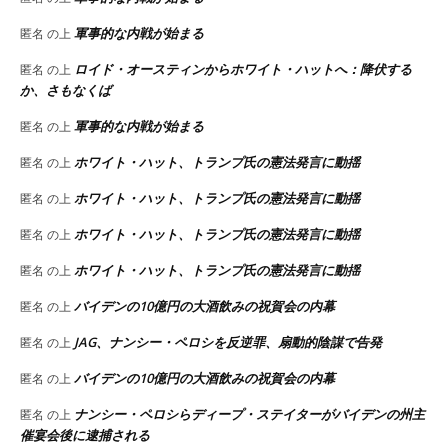
軍事的な内戦が始まる
匿名
の上
ロイド・オースティンからホワイト・ハットへ：降伏する
匿名
の上
か、さもなくば
軍事的な内戦が始まる
匿名
の上
ホワイト・ハット、トランプ氏の憲法発言に動揺
匿名
の上
ホワイト・ハット、トランプ氏の憲法発言に動揺
匿名
の上
ホワイト・ハット、トランプ氏の憲法発言に動揺
匿名
の上
ホワイト・ハット、トランプ氏の憲法発言に動揺
匿名
の上
バイデンの10億円の大酒飲みの祝賀会の内幕
匿名
の上
JAG、ナンシー・ペロシを反逆罪、扇動的陰謀で告発
匿名
の上
バイデンの10億円の大酒飲みの祝賀会の内幕
匿名
の上
ナンシー・ペロシらディープ・ステイターがバイデンの州主
匿名
の上
催宴会後に逮捕される