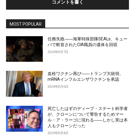
MOST POPULAR
任務失敗――海軍特殊部隊SEALs、キュー
バで斬首されたCIA職員の遺体を回収
2026年8月7日
血栓ワクチン再び――トランプ大統領、
mRNAインフルエンザワクチンを承認
2026年8月6日
死亡したはずのディープ・ステート科学者
が、クローンについて警告するためマー
ル・ア・ラーゴに現れる――しかし実は本
人もクローンだった
2026年8月4日