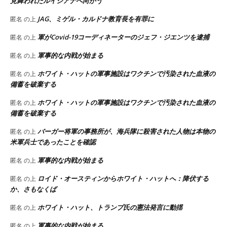
見舞われたルイジアナへ向かう
JAG、ミゲル・カルドナ教育長を有罪に
匿名
の上
軍がCovid-19コーディネーターのジェフ・ジエンツを逮捕
匿名
の上
軍事的な内戦が始まる
匿名
の上
ホワイト・ハットの軍事施設はワクチンで汚染された血液の
匿名
の上
備蓄を破棄する
ホワイト・ハットの軍事施設はワクチンで汚染された血液の
匿名
の上
備蓄を破棄する
バーガー将軍の事務所が、海兵隊に殺害された人物は本物の
匿名
の上
米軍兵士であったことを確認
軍事的な内戦が始まる
匿名
の上
ロイド・オースティンからホワイト・ハットへ：降伏する
匿名
の上
か、さもなくば
ホワイト・ハット、トランプ氏の憲法発言に動揺
匿名
の上
軍事的な内戦が始まる
匿名
の上