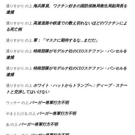
海兵隊員、ワクチン好きの国防保険局衛生局副局長を
通りすがり
の上
逮捕
高速道路や鉄道での数え切れないほどのワクチンによ
通りすがり
の上
る死亡例
軍：「マスクに期待するな…まだだ」
通りすがり
の上
特殊部隊がモデルナ社のCEOステファン・バンセルを
通りすがり
の上
逮捕
特殊部隊がモデルナ社のCEOステファン・バンセルを
通りすがり
の上
逮捕
ホワイト・ハットからトランプへ：ディープ・ステー
通りすがり
の上
トと交渉してはいけない
バーガー将軍行方不明
ウッチー
の上
バーガー将軍行方不明
やまとたける
の上
バーガー将軍行方不明
あ
の上
バーガー将軍行方不明