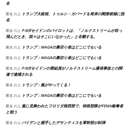
名
トランプ大統領、トゥルシ・ガバードを将来の閣僚候補に指
匿名
の上
名
P-8ポセイドンのパイロットは、「ノルドストリームが吹っ
匿名
の上
飛んだとき、我々はそこにいなかった」と非難する。
トランプ：MAGAの裏切り者はどこにでもいる
匿名
の上
トランプ：MAGAの裏切り者はどこにでもいる
匿名
の上
P-8ポセイドンの乗組員がノルドストリーム爆発事故との関
匿名
の上
連で逮捕される
トランプ：嵐がやってくる！
匿名
の上
トランプ：MAGAの裏切り者はどこにでもいる
匿名
の上
嵐に見舞われたフロリダ南西部で、特殊部隊がFEMA略奪者
匿名
の上
と戦う
バイデンと握手したデサンティスを軍幹部が糾弾
匿名
の上