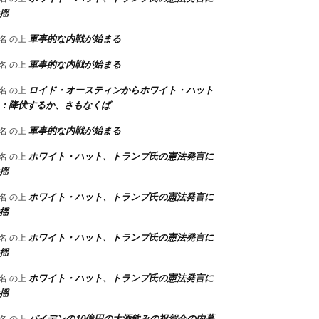
揺
軍事的な内戦が始まる
名
の上
軍事的な内戦が始まる
名
の上
ロイド・オースティンからホワイト・ハット
名
の上
：降伏するか、さもなくば
軍事的な内戦が始まる
名
の上
ホワイト・ハット、トランプ氏の憲法発言に
名
の上
揺
ホワイト・ハット、トランプ氏の憲法発言に
名
の上
揺
ホワイト・ハット、トランプ氏の憲法発言に
名
の上
揺
ホワイト・ハット、トランプ氏の憲法発言に
名
の上
揺
バイデンの10億円の大酒飲みの祝賀会の内幕
名
の上