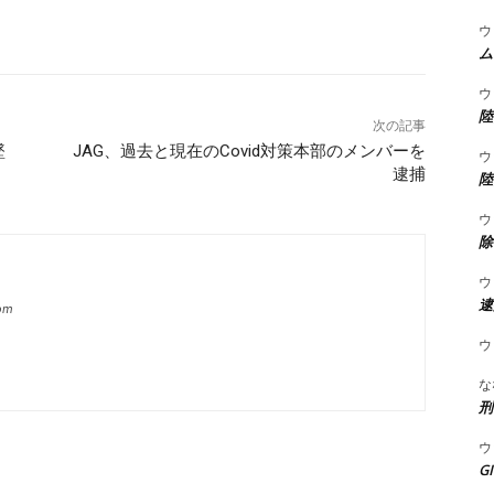
ウ
ム
ウ
陸
次の記事
墜
JAG、過去と現在のCovid対策本部のメンバーを
ウ
逮捕
陸
ウ
除
ウ
逮
com
ウ
な
刑
ウ
G