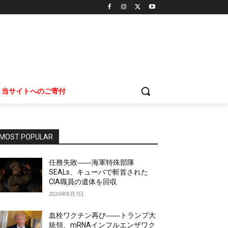
当サイトへのご寄付
MOST POPULAR
任務失敗――海軍特殊部隊
SEALs、キューバで斬首された
CIA職員の遺体を回収
2026年8月7日
血栓ワクチン再び――トランプ大
統領、mRNAインフルエンザワク