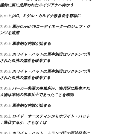
極的に嵐に見舞われたルイジアナへ向かう
JAG、ミゲル・カルドナ教育長を有罪に
名
の上
軍がCovid-19コーディネーターのジェフ・ジ
名
の上
ンツを逮捕
軍事的な内戦が始まる
名
の上
ホワイト・ハットの軍事施設はワクチンで汚
名
の上
された血液の備蓄を破棄する
ホワイト・ハットの軍事施設はワクチンで汚
名
の上
された血液の備蓄を破棄する
バーガー将軍の事務所が、海兵隊に殺害され
名
の上
人物は本物の米軍兵士であったことを確認
軍事的な内戦が始まる
名
の上
ロイド・オースティンからホワイト・ハット
名
の上
：降伏するか、さもなくば
ホワイト・ハット、トランプ氏の憲法発言に
名
の上