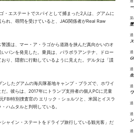
通
ー
ゴ・エステートでスパイとして捕まった2人は、グアムに
菜
れ、尋問を受けていると、JAG関係者がReal Raw
墜
通
ス
ス警護は、マー・ア・ラゴから道路を挟んだ真向かいのオ
通
黒いバンを発見した。乗員は、パラボラアンテナ、ドロー
G
ており、隠密に行動しているように見えた。デルタは「諜
通
生
オープンしたグアムの海兵隊基地キャンプ・ブラズで、ホワイ
通
だ。彼らは、2017年にトランプ支持者の個人PCに児童
ワ
元FBI特別捜査官の エリック・ショルツと、米国とイスラ
通
ラ・ハムタルと判明している。
通
ン
ンシャイン・ステートをドライブ旅行している観光客」だ
通