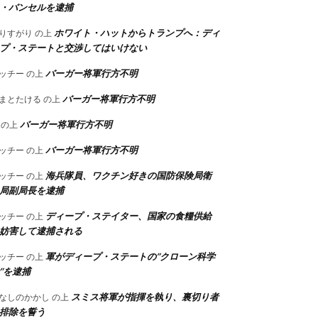
・バンセルを逮捕
ホワイト・ハットからトランプへ：ディ
りすがり
の上
プ・ステートと交渉してはいけない
バーガー将軍行方不明
ッチー
の上
バーガー将軍行方不明
まとたける
の上
バーガー将軍行方不明
の上
バーガー将軍行方不明
ッチー
の上
海兵隊員、ワクチン好きの国防保険局衛
ッチー
の上
局副局長を逮捕
ディープ・ステイター、国家の食糧供給
ッチー
の上
妨害して逮捕される
軍がディープ・ステートの”クローン科学
ッチー
の上
”を逮捕
スミス将軍が指揮を執り、裏切り者
なしのかかし
の上
排除を誓う