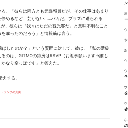
ン
いる。「彼らは両方とも元諜報員だが、その仕事はあまり
通
を停めるなど、芸がない……バカだ。ブラズに送られる
ー
たが、彼らは『我々はただの観光客だ』と意味不明なこと
ウ
カを雇ったのだろう」と情報筋は言う。
や
ムに飛ばしたのか？」という質問に対して、彼は、「私の階級
あ
のは、GITMOの独房はRSVP（お返事願います→誰も
ウ
、かなり空っぽです」と答えた。
ウ
生
お伝えする。
ウ
を
トランプの真実
ウ
者
な
の