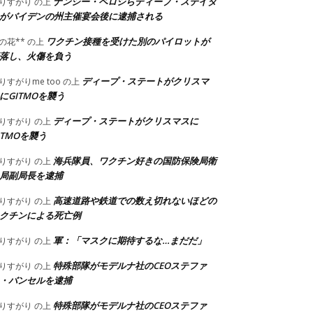
ナンシー・ペロシらディープ・ステイタ
りすがり
の上
がバイデンの州主催宴会後に逮捕される
ワクチン接種を受けた別のパイロットが
の花**
の上
落し、火傷を負う
ディープ・ステートがクリスマ
りすがりme too
の上
にGITMOを襲う
ディープ・ステートがクリスマスに
りすがり
の上
ITMOを襲う
海兵隊員、ワクチン好きの国防保険局衛
りすがり
の上
局副局長を逮捕
高速道路や鉄道での数え切れないほどの
りすがり
の上
クチンによる死亡例
軍：「マスクに期待するな…まだだ」
りすがり
の上
特殊部隊がモデルナ社のCEOステファ
りすがり
の上
・バンセルを逮捕
特殊部隊がモデルナ社のCEOステファ
りすがり
の上