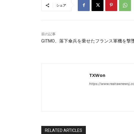
シェア
前の記事
GITMO、落下傘兵を乗せたフランス軍機を撃
TXWon
https://www.realrawnewsj.
RELATED ARTICLES