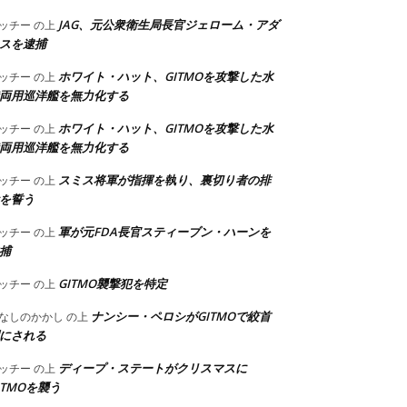
JAG、元公衆衛生局長官ジェローム・アダ
ッチー
の上
スを逮捕
ホワイト・ハット、GITMOを攻撃した水
ッチー
の上
両用巡洋艦を無力化する
ホワイト・ハット、GITMOを攻撃した水
ッチー
の上
両用巡洋艦を無力化する
スミス将軍が指揮を執り、裏切り者の排
ッチー
の上
を誓う
軍が元FDA長官スティーブン・ハーンを
ッチー
の上
捕
GITMO襲撃犯を特定
ッチー
の上
ナンシー・ペロシがGITMOで絞首
なしのかかし
の上
にされる
ディープ・ステートがクリスマスに
ッチー
の上
ITMOを襲う