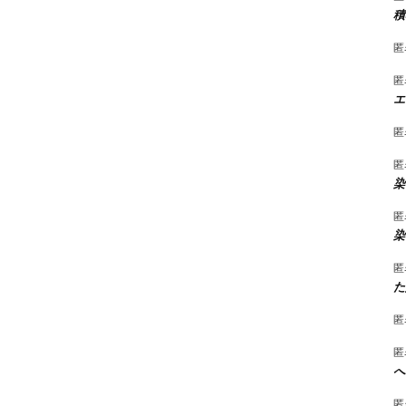
積
匿
匿
エ
匿
匿
染
匿
染
匿
た
匿
匿
へ
匿