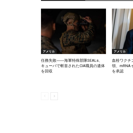
アメリカ
アメリカ
任務失敗――海軍特殊部隊SEALs、
血栓ワクチ
キューバで斬首されたCIA職員の遺体
領、mRN
を回収
を承認