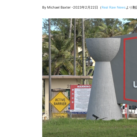
By Michael Baxter -2023年2月22日（
Real Raw News
より翻