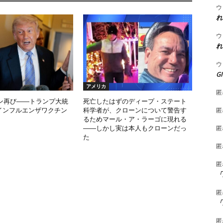
ウ
れ
ウ
れ
ウ
G
アメリカ
匿
ン再び――トランプ大統
死亡したはずのディープ・ステート
匿
Aインフルエンザワクチン
科学者が、クローンについて警告す
るためマール・ア・ラーゴに現れる
匿
――しかし実は本人もクローンだっ
た
匿
匿
「
匿
「
匿