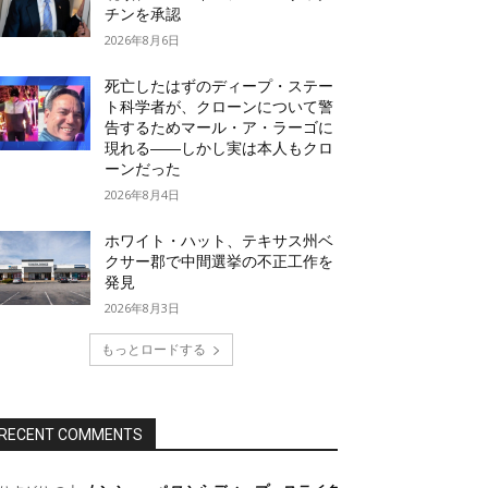
チンを承認
2026年8月6日
死亡したはずのディープ・ステー
ト科学者が、クローンについて警
告するためマール・ア・ラーゴに
現れる――しかし実は本人もクロ
ーンだった
2026年8月4日
ホワイト・ハット、テキサス州ベ
クサー郡で中間選挙の不正工作を
発見
2026年8月3日
もっとロードする
RECENT COMMENTS