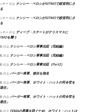
ナンシー・ペロシがGITMOで絞首刑にさ
ッチー
の上
る
ナンシー・ペロシがGITMOで絞首刑にさ
ッチー
の上
る
ディープ・ステートがクリスマスに
ッチー
の上
ITMOを襲う
ナンシー・ペロシ軍事法廷（完結編）
名
の上
ナンシー・ペロシ軍事法廷（完結編）
名
の上
ナンシー・ペロシ軍事法廷（Part2）
名
の上
バーガー将軍、後任を指名
名
の上
バーガー将軍、ホワイト・ハットの司令官を
名
の上
退任」
バーガー将軍、ホワイト・ハットの司令官を
名
の上
退任」
FEMAの悪事を防ぐため、ホワイト・ハットは
名
の上