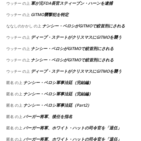
軍が元FDA長官スティーブン・ハーンを逮捕
ウッチー
の上
GITMO襲撃犯を特定
ウッチー
の上
ナンシー・ペロシがGITMOで絞首刑にされる
ななしのかかし
の上
ディープ・ステートがクリスマスにGITMOを襲う
ウッチー
の上
ナンシー・ペロシがGITMOで絞首刑にされる
ウッチー
の上
ナンシー・ペロシがGITMOで絞首刑にされる
ウッチー
の上
ディープ・ステートがクリスマスにGITMOを襲う
ウッチー
の上
ナンシー・ペロシ軍事法廷（完結編）
匿名
の上
ナンシー・ペロシ軍事法廷（完結編）
匿名
の上
ナンシー・ペロシ軍事法廷（Part2）
匿名
の上
バーガー将軍、後任を指名
匿名
の上
バーガー将軍、ホワイト・ハットの司令官を「退任」
匿名
の上
バーガー将軍、ホワイト・ハットの司令官を「退任」
匿名
の上