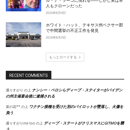
ル・ア・ラーゴに現れる――しかし実は本
人もクローンだった
2026年8月4日
ホワイト・ハット、テキサス州ベクサー郡
で中間選挙の不正工作を発見
2026年8月3日
もっとロードする
RECENT COMMENTS
ナンシー・ペロシらディープ・ステイターがバイデン
通りすがり
の上
の州主催宴会後に逮捕される
ワクチン接種を受けた別のパイロットが墜落し、火傷を
菜の花**
の上
負う
ディープ・ステートがクリスマスにGITMOを襲
通りすがりme too
の上
う