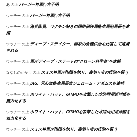
バーガー将軍行方不明
あ
の上
バーガー将軍行方不明
ウッチー
の上
海兵隊員、ワクチン好きの国防保険局衛生局副局長を逮
ウッチー
の上
捕
ディープ・ステイター、国家の食糧供給を妨害して逮捕
ウッチー
の上
される
軍がディープ・ステートの”クローン科学者”を逮捕
ウッチー
の上
スミス将軍が指揮を執り、裏切り者の排除を誓う
ななしのかかし
の上
JAG、元公衆衛生局長官ジェローム・アダムスを逮捕
ウッチー
の上
ホワイト・ハット、GITMOを攻撃した水陸両用巡洋艦を
ウッチー
の上
無力化する
ホワイト・ハット、GITMOを攻撃した水陸両用巡洋艦を
ウッチー
の上
無力化する
スミス将軍が指揮を執り、裏切り者の排除を誓う
ウッチー
の上