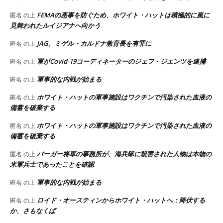
FEMAの悪事を防ぐため、ホワイト・ハットは積極的に嵐に
匿名
の上
見舞われたルイジアナへ向かう
JAG、ミゲル・カルドナ教育長を有罪に
匿名
の上
軍がCovid-19コーディネーターのジェフ・ジエンツを逮捕
匿名
の上
軍事的な内戦が始まる
匿名
の上
ホワイト・ハットの軍事施設はワクチンで汚染された血液の
匿名
の上
備蓄を破棄する
ホワイト・ハットの軍事施設はワクチンで汚染された血液の
匿名
の上
備蓄を破棄する
バーガー将軍の事務所が、海兵隊に殺害された人物は本物の
匿名
の上
米軍兵士であったことを確認
軍事的な内戦が始まる
匿名
の上
ロイド・オースティンからホワイト・ハットへ：降伏する
匿名
の上
か、さもなくば