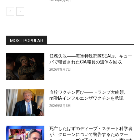
MOST POPULAR
任務失敗――海軍特殊部隊SEALs、キュー
バで斬首されたCIA職員の遺体を回収
2026年8月7日
血栓ワクチン再び――トランプ大統領、
mRNAインフルエンザワクチンを承認
2026年8月6日
死亡したはずのディープ・ステート科学者
が、クローンについて警告するためマー