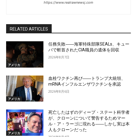
https://www.realrawnewsj.com
RELATED ARTICLES
任務失敗――海軍特殊部隊SEALs、キュー
バで斬首されたCIA職員の遺体を回収
2026年8月7日
アメリカ
血栓ワクチン再び――トランプ大統領、
mRNAインフルエンザワクチンを承認
2026年8月6日
アメリカ
死亡したはずのディープ・ステート科学者
が、クローンについて警告するためマー
ル・ア・ラーゴに現れる――しかし実は本
人もクローンだった
アメリカ
2026年8月4日