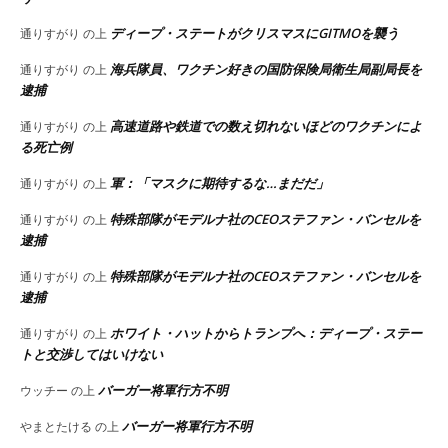
ディープ・ステートがクリスマスにGITMOを襲う
通りすがり
の上
海兵隊員、ワクチン好きの国防保険局衛生局副局長を
通りすがり
の上
逮捕
高速道路や鉄道での数え切れないほどのワクチンによ
通りすがり
の上
る死亡例
軍：「マスクに期待するな…まだだ」
通りすがり
の上
特殊部隊がモデルナ社のCEOステファン・バンセルを
通りすがり
の上
逮捕
特殊部隊がモデルナ社のCEOステファン・バンセルを
通りすがり
の上
逮捕
ホワイト・ハットからトランプへ：ディープ・ステー
通りすがり
の上
トと交渉してはいけない
バーガー将軍行方不明
ウッチー
の上
バーガー将軍行方不明
やまとたける
の上