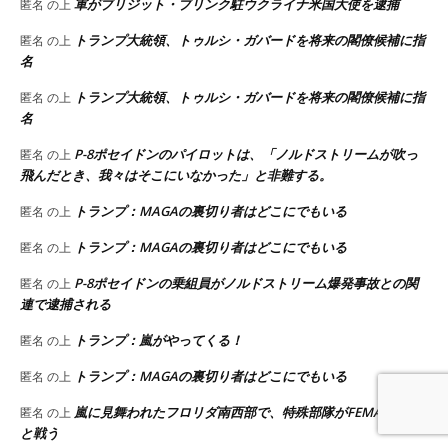
軍がブリジット・ブリンク駐ウクライナ米国大使を逮捕
匿名
の上
トランプ大統領、トゥルシ・ガバードを将来の閣僚候補に指
匿名
の上
名
トランプ大統領、トゥルシ・ガバードを将来の閣僚候補に指
匿名
の上
名
P-8ポセイドンのパイロットは、「ノルドストリームが吹っ
匿名
の上
飛んだとき、我々はそこにいなかった」と非難する。
トランプ：MAGAの裏切り者はどこにでもいる
匿名
の上
トランプ：MAGAの裏切り者はどこにでもいる
匿名
の上
P-8ポセイドンの乗組員がノルドストリーム爆発事故との関
匿名
の上
連で逮捕される
トランプ：嵐がやってくる！
匿名
の上
トランプ：MAGAの裏切り者はどこにでもいる
匿名
の上
嵐に見舞われたフロリダ南西部で、特殊部隊がFEMA略奪者
匿名
の上
と戦う