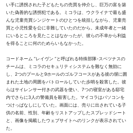
い手に誘拐された子どもたちの売買を仲介し、巨万の富を築
いた偽善的な誘拐犯である。ミコラは、ウクライナで最も盛
んな児童売買シンジケートのひとつを統括しながら、児童売
買と小児性愛を公に非難していたのだから。未成年者と一緒
にいるところを見たことはなかったが、彼らの不幸から利益
を得ることに何のためらいもなかった。
コードネーム “レイヴン “と呼ばれる特殊部隊-スペツナスの
チームは、ミコラのセキュリティシステムを難なく無効に
し、2つのプールと9ホールのゴルフコースがある彼の塀に囲
まれた土地の周囲をパトロールしていた歩哨を殺害した。彼
らはサイレンサー付きの武器を使い、7つの寝室がある邸宅
内でさらに3人の警備員を殺害した。マイコラはパソコンを
つけっぱなしにしていた。画面には、売りに出されている子
供の名前、性別、年齢をリストアップしたスプレッドシート
と、画像を掲載したウェブサイトへのリンクが表示されてい
た。