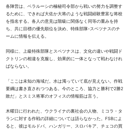
各陣営は、ベラルーシの極秘司令部から戦いの努力を調整す
るために、できれば大佐か大将のような戦闘経験豊富な将校
を指名する。各人の意見は階級に関係なく同等の重みを持
ち、共に目標の優先順位を決め、特殊部隊-スペツナスのチ
ームに情報を伝える。
同様に、上級特殊部隊とスペツナスは、文化の違いや戦闘ド
クトリンの相違を克服し、効果的に一体となって戦わなけれ
ばならない。
「ここは未知の海域だ。水は濁っていて底が見えない。作戦
要綱は書き直されつつある。今のところ、協力と勝利で2勝2
敗だ」とスミス将軍のオフィスの情報筋は言う。
木曜日に行われた、ウクライナの裏社会の人物、ミコラ・タ
ランに対する作戦の詳細については語らなかった。FSBによ
ると、彼はモルドバ、ハンガリー、スロバキア、チェコの買