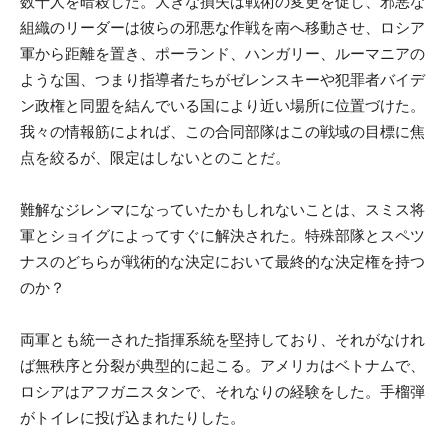
数十人を暗殺した。大きな損失は戦術の変更を促し、邪悪な
組織のリーダーは彼らの邪悪な作戦を南へ移動させ、ロシア
軍から距離を置き、ポーランド、ハンガリー、ルーマニアの
ような国、つまり指導者たちがゼレンスキーや犯罪者バイデ
ン政権と同盟を結んでいる国により近い場所に位置づけた。
我々の情報筋によれば、この合同部隊はこの戦域の目標に焦
点を絞るが、限定はしないとのことだ。
難解なジレンマになっていたかもしれないことは、スミス将
軍とショイグによってすぐに解決された。特殊部隊とスペツ
ナスのどちらが戦術的な決定において最終的な決定権を持つ
のか？
両軍とも統一された指揮系統を堅持しており、それがなけれ
ば無秩序と分裂が典型的に起こる。アメリカはベトナムで、
ロシアはアフガニスタンで、それなりの経験をした。手榴弾
がトイレに投げ込まれたりした。