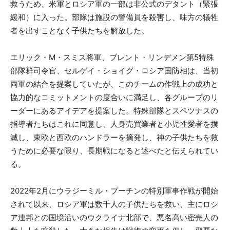
救うため、米軍とロシア軍の一部は非公式のデタント（緊張
緩和）に入った。部隊は施設の警備員を殺害し、味方の犠牲
者を出すことなく子供たちを解放した。
エリック・M・スミス将軍、ブレント・リンデメン第5特殊
部隊群司令官、セルゲイ・ショイグ・ロシア国防相は、当初
両軍の結合を提案していたが、このチームの作戦上の成功と
協力的なコミットメントの度合いに満足し、各グループのリ
ーダーにあるアイデアを提案した。特殊部隊とスペツナスの
指導者たちはこれに同意し、人身売買業者と小児性愛者を撲
滅し、東欧と西欧のハンドラーを摘発し、神の子供たちを救
うために必要な限り、長期戦になると述べたと伝えられてい
る。
2022年2月にウラジーミル・プーチンの特別軍事作戦が開始
されて以来、ロシア軍は数千人の子供たちを救い、主にロシ
ア連邦との国境沿いのウクライナ北部で、悪名高い密売人の