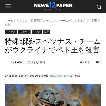
ホーム
アメリカ
特殊部隊-スペツナス・チームがウクライナでペド王を
殺害
アメリカ
ニュース
ロシア
世界
特殊部隊-スペツナス・チーム
がウクライナでペド王を殺害
By
TXWon
2023年8月19日
3420
0
By Michael Baxter – 2023年8月19日（
Real Raw News
より翻訳