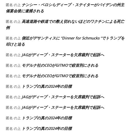
ナンシー・ペロシらディープ・ステイターがバイデンの州主
匿名
の上
催宴会後に逮捕される
高速道路や鉄道での数え切れないほどのワクチンによる死亡
匿名
の上
例
側近がデサンティスに “Dinner for Schmucks “でトランプを
匿名
の上
叩けと迫る
JAGがディープ・ステーターを欠席裁判で起訴へ
匿名
の上
モデルナ社のCEOがGITMOで絞首刑にされる
匿名
の上
モデルナ社のCEOがGITMOで絞首刑にされる
匿名
の上
トランプの真の2024年の目標
匿名
の上
JAGがディープ・ステーターを欠席裁判で起訴へ
匿名
の上
JAGがディープ・ステーターを欠席裁判で起訴へ
匿名
の上
トランプの真の2024年の目標
匿名
の上
トランプの真の2024年の目標
匿名
の上