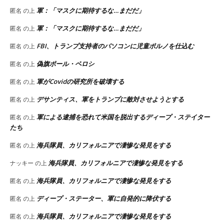
軍：「マスクに期待するな…まだだ」
匿名
の上
軍：「マスクに期待するな…まだだ」
匿名
の上
FBI、トランプ支持者のパソコンに児童ポルノを仕込む
匿名
の上
偽旗ポール・ペロシ
匿名
の上
軍がCovidの研究所を破壊する
匿名
の上
デサンティス、軍をトランプに敵対させようとする
匿名
の上
軍による逮捕を恐れて米国を脱出するディープ・ステイター
匿名
の上
たち
海兵隊員、カリフォルニアで凄惨な発見をする
匿名
の上
海兵隊員、カリフォルニアで凄惨な発見をする
ナッキー
の上
海兵隊員、カリフォルニアで凄惨な発見をする
匿名
の上
ディープ・ステーター、軍に自発的に降伏する
匿名
の上
海兵隊員、カリフォルニアで凄惨な発見をする
匿名
の上