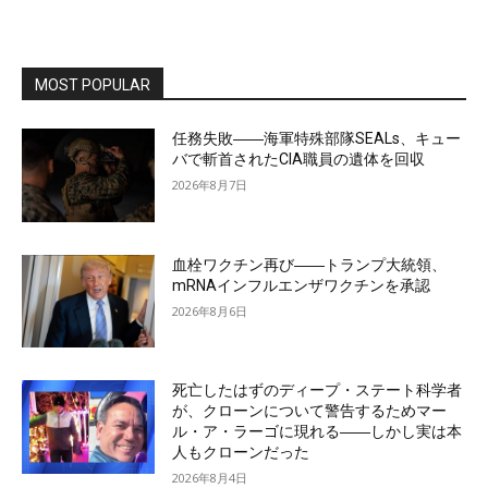
MOST POPULAR
任務失敗――海軍特殊部隊SEALs、キュー
バで斬首されたCIA職員の遺体を回収
2026年8月7日
血栓ワクチン再び――トランプ大統領、
mRNAインフルエンザワクチンを承認
2026年8月6日
死亡したはずのディープ・ステート科学者
が、クローンについて警告するためマー
ル・ア・ラーゴに現れる――しかし実は本
人もクローンだった
2026年8月4日