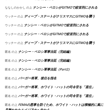
ナンシー・ペロシがGITMOで絞首刑にされる
ななしのかかし
の上
ディープ・ステートがクリスマスにGITMOを襲う
ウッチー
の上
ナンシー・ペロシがGITMOで絞首刑にされる
ウッチー
の上
ナンシー・ペロシがGITMOで絞首刑にされる
ウッチー
の上
ディープ・ステートがクリスマスにGITMOを襲う
ウッチー
の上
ナンシー・ペロシ軍事法廷（完結編）
匿名
の上
ナンシー・ペロシ軍事法廷（完結編）
匿名
の上
ナンシー・ペロシ軍事法廷（Part2）
匿名
の上
バーガー将軍、後任を指名
匿名
の上
バーガー将軍、ホワイト・ハットの司令官を「退任」
匿名
の上
バーガー将軍、ホワイト・ハットの司令官を「退任」
匿名
の上
FEMAの悪事を防ぐため、ホワイト・ハットは積極的に嵐に
匿名
の上
見舞われたルイジアナへ向かう