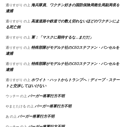
海兵隊員、ワクチン好きの国防保険局衛生局副局長を
通りすがり
の上
逮捕
高速道路や鉄道での数え切れないほどのワクチンによ
通りすがり
の上
る死亡例
軍：「マスクに期待するな…まだだ」
通りすがり
の上
特殊部隊がモデルナ社のCEOステファン・バンセルを
通りすがり
の上
逮捕
特殊部隊がモデルナ社のCEOステファン・バンセルを
通りすがり
の上
逮捕
ホワイト・ハットからトランプへ：ディープ・ステー
通りすがり
の上
トと交渉してはいけない
バーガー将軍行方不明
ウッチー
の上
バーガー将軍行方不明
やまとたける
の上
バーガー将軍行方不明
あ
の上
バーガー将軍行方不明
ウッチー
の上