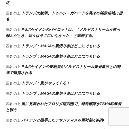
名
トランプ大統領、トゥルシ・ガバードを将来の閣僚候補に指
匿名
の上
名
P-8ポセイドンのパイロットは、「ノルドストリームが吹っ
匿名
の上
飛んだとき、我々はそこにいなかった」と非難する。
トランプ：MAGAの裏切り者はどこにでもいる
匿名
の上
トランプ：MAGAの裏切り者はどこにでもいる
匿名
の上
P-8ポセイドンの乗組員がノルドストリーム爆発事故との関
匿名
の上
連で逮捕される
トランプ：嵐がやってくる！
匿名
の上
トランプ：MAGAの裏切り者はどこにでもいる
匿名
の上
嵐に見舞われたフロリダ南西部で、特殊部隊がFEMA略奪者
匿名
の上
と戦う
バイデンと握手したデサンティスを軍幹部が糾弾
匿名
の上