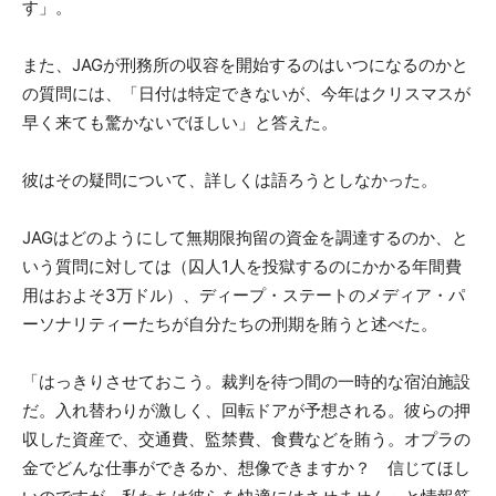
す」。
また、JAGが刑務所の収容を開始するのはいつになるのかと
の質問には、「日付は特定できないが、今年はクリスマスが
早く来ても驚かないでほしい」と答えた。
彼はその疑問について、詳しくは語ろうとしなかった。
JAGはどのようにして無期限拘留の資金を調達するのか、と
いう質問に対しては（囚人1人を投獄するのにかかる年間費
用はおよそ3万ドル）、ディープ・ステートのメディア・パ
ーソナリティーたちが自分たちの刑期を賄うと述べた。
「はっきりさせておこう。裁判を待つ間の一時的な宿泊施設
だ。入れ替わりが激しく、回転ドアが予想される。彼らの押
収した資産で、交通費、監禁費、食費などを賄う。オプラの
金でどんな仕事ができるか、想像できますか？ 信じてほし