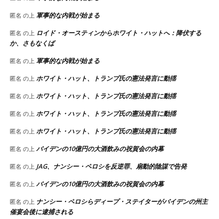
軍事的な内戦が始まる
匿名
の上
ロイド・オースティンからホワイト・ハットへ：降伏する
匿名
の上
か、さもなくば
軍事的な内戦が始まる
匿名
の上
ホワイト・ハット、トランプ氏の憲法発言に動揺
匿名
の上
ホワイト・ハット、トランプ氏の憲法発言に動揺
匿名
の上
ホワイト・ハット、トランプ氏の憲法発言に動揺
匿名
の上
ホワイト・ハット、トランプ氏の憲法発言に動揺
匿名
の上
バイデンの10億円の大酒飲みの祝賀会の内幕
匿名
の上
JAG、ナンシー・ペロシを反逆罪、扇動的陰謀で告発
匿名
の上
バイデンの10億円の大酒飲みの祝賀会の内幕
匿名
の上
ナンシー・ペロシらディープ・ステイターがバイデンの州主
匿名
の上
催宴会後に逮捕される