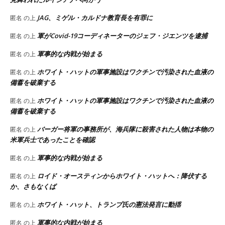
JAG、ミゲル・カルドナ教育長を有罪に
匿名
の上
軍がCovid-19コーディネーターのジェフ・ジエンツを逮捕
匿名
の上
軍事的な内戦が始まる
匿名
の上
ホワイト・ハットの軍事施設はワクチンで汚染された血液の
匿名
の上
備蓄を破棄する
ホワイト・ハットの軍事施設はワクチンで汚染された血液の
匿名
の上
備蓄を破棄する
バーガー将軍の事務所が、海兵隊に殺害された人物は本物の
匿名
の上
米軍兵士であったことを確認
軍事的な内戦が始まる
匿名
の上
ロイド・オースティンからホワイト・ハットへ：降伏する
匿名
の上
か、さもなくば
ホワイト・ハット、トランプ氏の憲法発言に動揺
匿名
の上
軍事的な内戦が始まる
匿名
の上