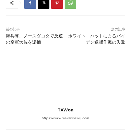
前の記事
次の記事
海兵隊、ノースダコタで反逆
ホワイト・ハットによるバイ
の空軍大佐を逮捕
デン逮捕作戦の失敗
TXWon
https://www.realrawnewsj.com