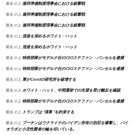
連邦準備制度理事会における銃撃戦
匿名
の上
連邦準備制度理事会における銃撃戦
匿名
の上
連邦準備制度理事会における銃撃戦
匿名
の上
混迷を深めるホワイト・ハット
匿名
の上
混迷を深めるホワイト・ハット
匿名
の上
特殊部隊がモデルナ社のCEOステファン・バンセルを逮捕
匿名
の上
特殊部隊がモデルナ社のCEOステファン・バンセルを逮捕
匿名
の上
軍がCovidの研究所を破壊する
匿名
の上
ホワイト・ハット、中間選挙での失望を受け離反を確認
匿名
の上
特殊部隊がモデルナ社のCEOステファン・バンセルを逮捕
匿名
の上
トランプは “清算 “を約束する
匿名
の上
プーチンはウクライナのバイデン所有の別荘を爆撃し、バイ
匿名
の上
オラボと小児性愛者の輪を叩いている。