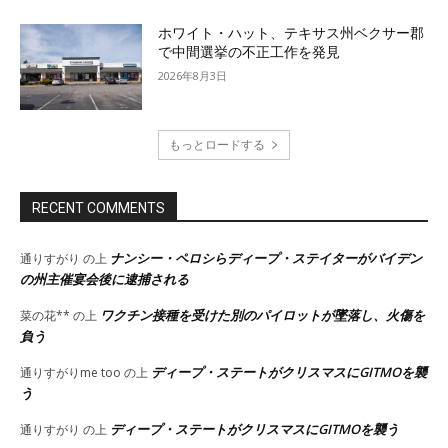
ホワイト・ハット、テキサス州ベクサー郡
で中間選挙の不正工作を発見
2026年8月3日
もっとロードする
RECENT COMMENTS
ナンシー・ペロシらディープ・ステイターがバイデン
通りすがり
の上
の州主催宴会後に逮捕される
ワクチン接種を受けた別のパイロットが墜落し、火傷を
菜の花**
の上
負う
ディープ・ステートがクリスマスにGITMOを襲
通りすがりme too
の上
う
ディープ・ステートがクリスマスにGITMOを襲う
通りすがり
の上