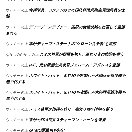
海兵隊員、ワクチン好きの国防保険局衛生局副局長を逮
ウッチー
の上
捕
ディープ・ステイター、国家の食糧供給を妨害して逮捕
ウッチー
の上
される
軍がディープ・ステートの”クローン科学者”を逮捕
ウッチー
の上
スミス将軍が指揮を執り、裏切り者の排除を誓う
ななしのかかし
の上
JAG、元公衆衛生局長官ジェローム・アダムスを逮捕
ウッチー
の上
ホワイト・ハット、GITMOを攻撃した水陸両用巡洋艦を
ウッチー
の上
無力化する
ホワイト・ハット、GITMOを攻撃した水陸両用巡洋艦を
ウッチー
の上
無力化する
スミス将軍が指揮を執り、裏切り者の排除を誓う
ウッチー
の上
軍が元FDA長官スティーブン・ハーンを逮捕
ウッチー
の上
GITMO襲撃犯を特定
ウッチー
の上