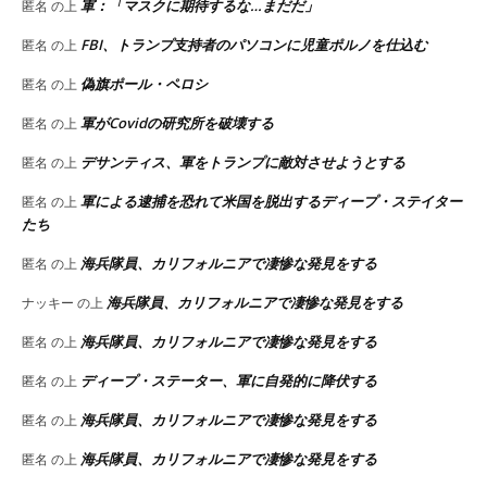
軍：「マスクに期待するな…まだだ」
匿名
の上
FBI、トランプ支持者のパソコンに児童ポルノを仕込む
匿名
の上
偽旗ポール・ペロシ
匿名
の上
軍がCovidの研究所を破壊する
匿名
の上
デサンティス、軍をトランプに敵対させようとする
匿名
の上
軍による逮捕を恐れて米国を脱出するディープ・ステイター
匿名
の上
たち
海兵隊員、カリフォルニアで凄惨な発見をする
匿名
の上
海兵隊員、カリフォルニアで凄惨な発見をする
ナッキー
の上
海兵隊員、カリフォルニアで凄惨な発見をする
匿名
の上
ディープ・ステーター、軍に自発的に降伏する
匿名
の上
海兵隊員、カリフォルニアで凄惨な発見をする
匿名
の上
海兵隊員、カリフォルニアで凄惨な発見をする
匿名
の上