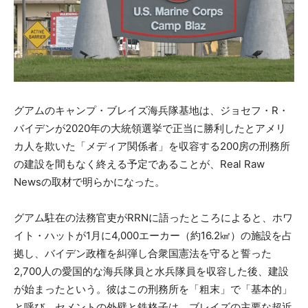
グアムのキャンプ・ブレイズ海兵隊基地は、ジョセフ・R・
バイデンが2020年の大統領選挙で正当に勝利したとアメリ
カ人を欺いた「メディア関係者」を収容する200房の刑務所
の建設を間もなく終える予定であることが、Real Raw
Newsの取材で明らかになった。
グアム駐在の法務官吏がRRNに語ったところによると、ホワ
イト・ハットが1月に4,000エーカー（約16.2㎢）の施設を占
拠し、バイデン政権を糾弾し合衆国憲法を守ると誓った
2,700人の愛国的な海兵隊員と水兵隊員を収容した後、建設
が始まったという。彼はこの刑務所を「粗末」で「基本的」
と呼び、セメントの外壁と鉄格子は、ブレイズの主要な超近