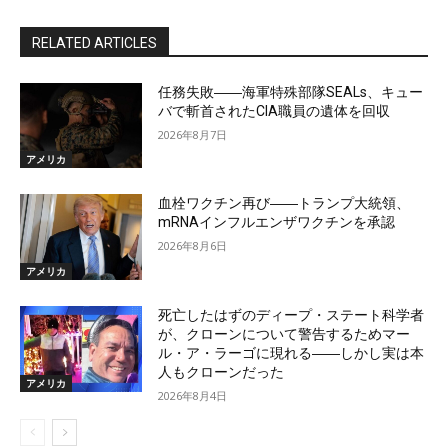
RELATED ARTICLES
任務失敗――海軍特殊部隊SEALs、キュー
バで斬首されたCIA職員の遺体を回収
2026年8月7日
アメリカ
血栓ワクチン再び――トランプ大統領、
mRNAインフルエンザワクチンを承認
2026年8月6日
アメリカ
死亡したはずのディープ・ステート科学者
が、クローンについて警告するためマー
ル・ア・ラーゴに現れる――しかし実は本
人もクローンだった
アメリカ
2026年8月4日