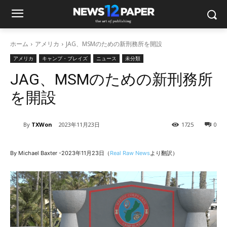
ホーム
アメリカ
JAG、MSMのための新刑務所を開設
アメリカ
キャンプ・ブレイズ
ニュース
未分類
JAG、MSMのための新刑務所
を開設
By
TXWon
2023年11月23日
1725
0
By Michael Baxter -2023年11月23日（
Real Raw News
より翻訳）