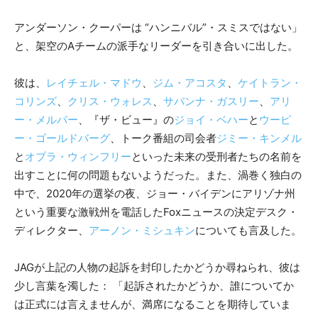
アンダーソン・クーパーは “ハンニバル”・スミスではない」
と、架空のAチームの派手なリーダーを引き合いに出した。
彼は、
レイチェル・マドウ
、
ジム・アコスタ
、
ケイトラン・
コリンズ
、
クリス・ウォレス
、
サバンナ・ガスリー
、
アリ
ー・メルバー
、『ザ・ビュー』の
ジョイ・ベハー
と
ウーピ
ー・ゴールドバーグ
、トーク番組の司会者
ジミー・キンメル
と
オプラ・ウィンフリー
といった未来の受刑者たちの名前を
出すことに何の問題もないようだった。また、渦巻く独白の
中で、2020年の選挙の夜、ジョー・バイデンにアリゾナ州
という重要な激戦州を電話したFoxニュースの決定デスク・
ディレクター、
アーノン・ミシュキン
についても言及した。
JAGが上記の人物の起訴を封印したかどうか尋ねられ、彼は
少し言葉を濁した： 「起訴されたかどうか、誰についてか
は正式には言えませんが、満席になることを期待していま