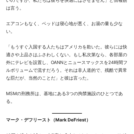
いのですが、私たちは彼らを快適にはさせません」と情報筋
は言う。
エアコンもなく、ベッドは寝心地が悪く、お湯の量も少な
い。
「もうすぐ入国する人たちはアメリカを欺いた。彼らには快
適さや上品さはふさわしくない。もし私次第なら、各部屋の
外にテレビを設置し、OANNとニュースマックスを24時間フ
ルボリュームで流すだろう。それは非人道的で、残酷で異常
な罰だが、当然のことだ」と彼は言った。
MSMの刑務所は、基地にある3つの拘禁施設のひとつであ
る。
マーク・デフリースト（Mark DeFriest）