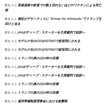
高速道路や鉄道での数え切れないほどのワクチンによる死亡
匿名
の上
例
側近がデサンティスに “Dinner for Schmucks “でトランプを
匿名
の上
叩けと迫る
JAGがディープ・ステーターを欠席裁判で起訴へ
匿名
の上
モデルナ社のCEOがGITMOで絞首刑にされる
匿名
の上
モデルナ社のCEOがGITMOで絞首刑にされる
匿名
の上
トランプの真の2024年の目標
匿名
の上
JAGがディープ・ステーターを欠席裁判で起訴へ
匿名
の上
JAGがディープ・ステーターを欠席裁判で起訴へ
匿名
の上
トランプの真の2024年の目標
匿名
の上
トランプの真の2024年の目標
匿名
の上
連邦準備制度理事会における銃撃戦
匿名
の上