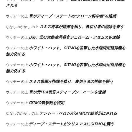
される
軍がディープ・ステートの”クローン科学者”を逮捕
ウッチー
の上
スミス将軍が指揮を執り、裏切り者の排除を誓う
ななしのかかし
の上
JAG、元公衆衛生局長官ジェローム・アダムスを逮捕
ウッチー
の上
ホワイト・ハット、GITMOを攻撃した水陸両用巡洋艦を
ウッチー
の上
無力化する
ホワイト・ハット、GITMOを攻撃した水陸両用巡洋艦を
ウッチー
の上
無力化する
スミス将軍が指揮を執り、裏切り者の排除を誓う
ウッチー
の上
軍が元FDA長官スティーブン・ハーンを逮捕
ウッチー
の上
GITMO襲撃犯を特定
ウッチー
の上
ナンシー・ペロシがGITMOで絞首刑にされる
ななしのかかし
の上
ディープ・ステートがクリスマスにGITMOを襲う
ウッチー
の上