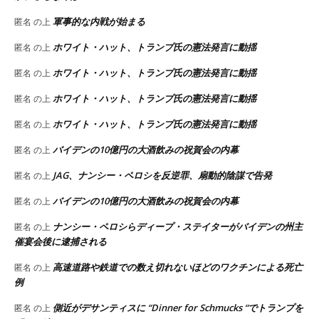
軍事的な内戦が始まる
匿名
の上
ホワイト・ハット、トランプ氏の憲法発言に動揺
匿名
の上
ホワイト・ハット、トランプ氏の憲法発言に動揺
匿名
の上
ホワイト・ハット、トランプ氏の憲法発言に動揺
匿名
の上
ホワイト・ハット、トランプ氏の憲法発言に動揺
匿名
の上
バイデンの10億円の大酒飲みの祝賀会の内幕
匿名
の上
JAG、ナンシー・ペロシを反逆罪、扇動的陰謀で告発
匿名
の上
バイデンの10億円の大酒飲みの祝賀会の内幕
匿名
の上
ナンシー・ペロシらディープ・ステイターがバイデンの州主
匿名
の上
催宴会後に逮捕される
高速道路や鉄道での数え切れないほどのワクチンによる死亡
匿名
の上
例
側近がデサンティスに “Dinner for Schmucks “でトランプを
匿名
の上