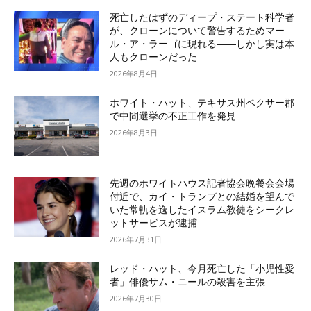
死亡したはずのディープ・ステート科学者
が、クローンについて警告するためマー
ル・ア・ラーゴに現れる――しかし実は本
人もクローンだった
2026年8月4日
ホワイト・ハット、テキサス州ベクサー郡
で中間選挙の不正工作を発見
2026年8月3日
先週のホワイトハウス記者協会晩餐会会場
付近で、カイ・トランプとの結婚を望んで
いた常軌を逸したイスラム教徒をシークレ
ットサービスが逮捕
2026年7月31日
レッド・ハット、今月死亡した「小児性愛
者」俳優サム・ニールの殺害を主張
2026年7月30日