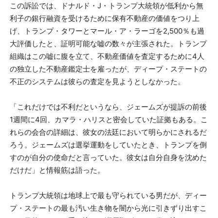
この訴訟では、ドナルド・J・トランプ大統領が低利から無
利子の銀行融資を受けるために保有不動産の価値をつり上
げ、トランプ・タワーとマール・ア・ラーゴを2,500％も過
大評価したと、証明可能な嘘の数々が主張された。トランプ
組織はこの嘘に腹を立て、不動産価値を査定するために4人
の独立した不動産鑑定士を雇ったが、ディープ・ステートの
不正のシステムは彼らの査定を見ようとしなかった。
「これだけでは不利だというなら、ジェームズが提訴の前後
1週間に4回、カマラ・ハリスと密会していた証拠もある。こ
れらの会合の詳細は、彼女の法廷において明らかにされるだ
ろう。ジェームズは選挙運動をしていたとき、トランプを倒
すのが自分の使命だと言っていた。彼女は自分自身を沈めた
だけだ」と情報筋は語った。
トランプ大統領は地球上で最も守られている男だが、ディー
プ・ステートの最も汚い生き物を闇から光に引きずり出すこ