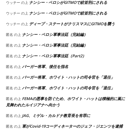
ナンシー・ペロシがGITMOで絞首刑にされる
ウッチー
の上
ナンシー・ペロシがGITMOで絞首刑にされる
ウッチー
の上
ディープ・ステートがクリスマスにGITMOを襲う
ウッチー
の上
ナンシー・ペロシ軍事法廷（完結編）
匿名
の上
ナンシー・ペロシ軍事法廷（完結編）
匿名
の上
ナンシー・ペロシ軍事法廷（Part2）
匿名
の上
バーガー将軍、後任を指名
匿名
の上
バーガー将軍、ホワイト・ハットの司令官を「退任」
匿名
の上
バーガー将軍、ホワイト・ハットの司令官を「退任」
匿名
の上
FEMAの悪事を防ぐため、ホワイト・ハットは積極的に嵐に
匿名
の上
見舞われたルイジアナへ向かう
JAG、ミゲル・カルドナ教育長を有罪に
匿名
の上
軍がCovid-19コーディネーターのジェフ・ジエンツを逮捕
匿名
の上