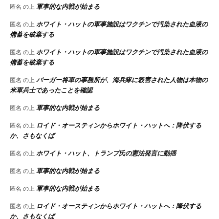
軍事的な内戦が始まる
匿名
の上
ホワイト・ハットの軍事施設はワクチンで汚染された血液の
匿名
の上
備蓄を破棄する
ホワイト・ハットの軍事施設はワクチンで汚染された血液の
匿名
の上
備蓄を破棄する
バーガー将軍の事務所が、海兵隊に殺害された人物は本物の
匿名
の上
米軍兵士であったことを確認
軍事的な内戦が始まる
匿名
の上
ロイド・オースティンからホワイト・ハットへ：降伏する
匿名
の上
か、さもなくば
ホワイト・ハット、トランプ氏の憲法発言に動揺
匿名
の上
軍事的な内戦が始まる
匿名
の上
軍事的な内戦が始まる
匿名
の上
ロイド・オースティンからホワイト・ハットへ：降伏する
匿名
の上
か、さもなくば