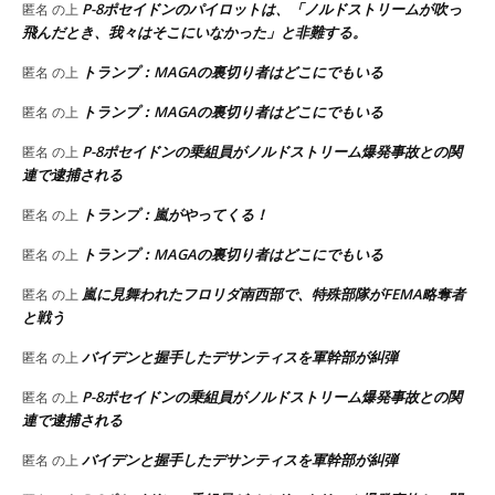
P-8ポセイドンのパイロットは、「ノルドストリームが吹っ
匿名
の上
飛んだとき、我々はそこにいなかった」と非難する。
トランプ：MAGAの裏切り者はどこにでもいる
匿名
の上
トランプ：MAGAの裏切り者はどこにでもいる
匿名
の上
P-8ポセイドンの乗組員がノルドストリーム爆発事故との関
匿名
の上
連で逮捕される
トランプ：嵐がやってくる！
匿名
の上
トランプ：MAGAの裏切り者はどこにでもいる
匿名
の上
嵐に見舞われたフロリダ南西部で、特殊部隊がFEMA略奪者
匿名
の上
と戦う
バイデンと握手したデサンティスを軍幹部が糾弾
匿名
の上
P-8ポセイドンの乗組員がノルドストリーム爆発事故との関
匿名
の上
連で逮捕される
バイデンと握手したデサンティスを軍幹部が糾弾
匿名
の上