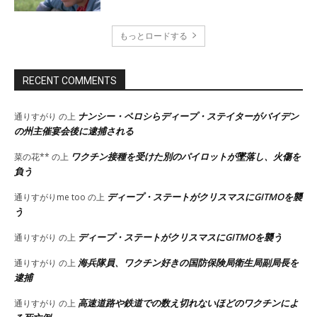
もっとロードする
RECENT COMMENTS
ナンシー・ペロシらディープ・ステイターがバイデン
通りすがり
の上
の州主催宴会後に逮捕される
ワクチン接種を受けた別のパイロットが墜落し、火傷を
菜の花**
の上
負う
ディープ・ステートがクリスマスにGITMOを襲
通りすがりme too
の上
う
ディープ・ステートがクリスマスにGITMOを襲う
通りすがり
の上
海兵隊員、ワクチン好きの国防保険局衛生局副局長を
通りすがり
の上
逮捕
高速道路や鉄道での数え切れないほどのワクチンによ
通りすがり
の上