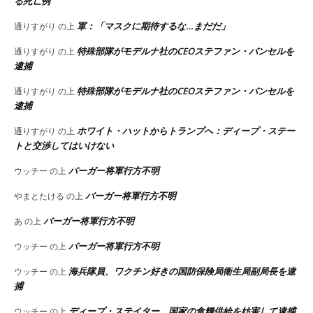
る死亡例
軍：「マスクに期待するな…まだだ」
通りすがり
の上
特殊部隊がモデルナ社のCEOステファン・バンセルを
通りすがり
の上
逮捕
特殊部隊がモデルナ社のCEOステファン・バンセルを
通りすがり
の上
逮捕
ホワイト・ハットからトランプへ：ディープ・ステー
通りすがり
の上
トと交渉してはいけない
バーガー将軍行方不明
ウッチー
の上
バーガー将軍行方不明
やまとたける
の上
バーガー将軍行方不明
あ
の上
バーガー将軍行方不明
ウッチー
の上
海兵隊員、ワクチン好きの国防保険局衛生局副局長を逮
ウッチー
の上
捕
ディープ・ステイター、国家の食糧供給を妨害して逮捕
ウッチー
の上