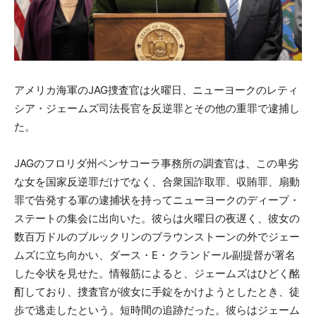
アメリカ海軍のJAG捜査官は火曜日、ニューヨークのレティ
シア・ジェームズ司法長官を反逆罪とその他の重罪で逮捕し
た。
JAGのフロリダ州ペンサコーラ事務所の調査官は、この卑劣
な女を国家反逆罪だけでなく、合衆国詐取罪、収賄罪、扇動
罪で告発する軍の逮捕状を持ってニューヨークのディープ・
ステートの集会に出向いた。彼らは火曜日の夜遅く、彼女の
数百万ドルのブルックリンのブラウンストーンの外でジェー
ムズに立ち向かい、ダース・E・クランドール副提督が署名
した令状を見せた。情報筋によると、ジェームズはひどく酩
酊しており、捜査官が彼女に手錠をかけようとしたとき、徒
歩で逃走したという。短時間の追跡だった。彼らはジェーム