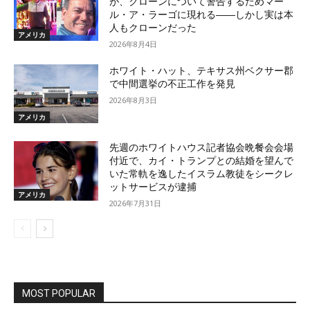
が、クローンについて警告するためマー
ル・ア・ラーゴに現れる――しかし実は本
人もクローンだった
アメリカ
2026年8月4日
ホワイト・ハット、テキサス州ベクサー郡
で中間選挙の不正工作を発見
2026年8月3日
アメリカ
先週のホワイトハウス記者協会晩餐会会場
付近で、カイ・トランプとの結婚を望んで
いた常軌を逸したイスラム教徒をシークレ
ットサービスが逮捕
アメリカ
2026年7月31日
MOST POPULAR