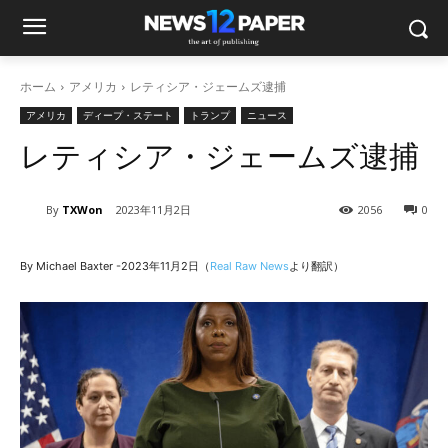
ホーム
アメリカ
レティシア・ジェームズ逮捕
アメリカ
ディープ・ステート
トランプ
ニュース
レティシア・ジェームズ逮捕
By
TXWon
2023年11月2日
2056
0
By Michael Baxter -2023年11月2日（
Real Raw News
より翻訳）