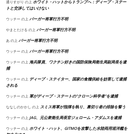
ホワイト・ハットからトランプへ：ディープ・ステー
通りすがり
の上
トと交渉してはいけない
バーガー将軍行方不明
ウッチー
の上
バーガー将軍行方不明
やまとたける
の上
バーガー将軍行方不明
あ
の上
バーガー将軍行方不明
ウッチー
の上
海兵隊員、ワクチン好きの国防保険局衛生局副局長を逮
ウッチー
の上
捕
ディープ・ステイター、国家の食糧供給を妨害して逮捕
ウッチー
の上
される
軍がディープ・ステートの”クローン科学者”を逮捕
ウッチー
の上
スミス将軍が指揮を執り、裏切り者の排除を誓う
ななしのかかし
の上
JAG、元公衆衛生局長官ジェローム・アダムスを逮捕
ウッチー
の上
ホワイト・ハット、GITMOを攻撃した水陸両用巡洋艦を
ウッチー
の上