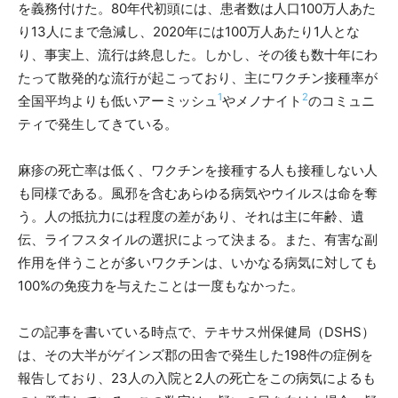
を義務付けた。80年代初頭には、患者数は人口100万人あた
り13人にまで急減し、2020年には100万人あたり1人とな
り、事実上、流行は終息した。しかし、その後も数十年にわ
たって散発的な流行が起こっており、主にワクチン接種率が
1
2
全国平均よりも低いアーミッシュ
やメノナイト
のコミュニ
ティで発生してきている。
麻疹の死亡率は低く、ワクチンを接種する人も接種しない人
も同様である。風邪を含むあらゆる病気やウイルスは命を奪
う。人の抵抗力には程度の差があり、それは主に年齢、遺
伝、ライフスタイルの選択によって決まる。また、有害な副
作用を伴うことが多いワクチンは、いかなる病気に対しても
100%の免疫力を与えたことは一度もなかった。
この記事を書いている時点で、テキサス州保健局（DSHS）
は、その大半がゲインズ郡の田舎で発生した198件の症例を
報告しており、23人の入院と2人の死亡をこの病気によるも