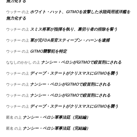
無力化する
ホワイト・ハット、GITMOを攻撃した水陸両用巡洋艦を
ウッチー
の上
無力化する
スミス将軍が指揮を執り、裏切り者の排除を誓う
ウッチー
の上
軍が元FDA長官スティーブン・ハーンを逮捕
ウッチー
の上
GITMO襲撃犯を特定
ウッチー
の上
ナンシー・ペロシがGITMOで絞首刑にされる
ななしのかかし
の上
ディープ・ステートがクリスマスにGITMOを襲う
ウッチー
の上
ナンシー・ペロシがGITMOで絞首刑にされる
ウッチー
の上
ナンシー・ペロシがGITMOで絞首刑にされる
ウッチー
の上
ディープ・ステートがクリスマスにGITMOを襲う
ウッチー
の上
ナンシー・ペロシ軍事法廷（完結編）
匿名
の上
ナンシー・ペロシ軍事法廷（完結編）
匿名
の上