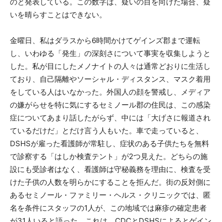
のと発表している。この数字は、疑いの目を向けた場合、疑
いを晴らすことはできない。
金曜日、私はダラスから6時間かけてゲインズ郡まで運転
し、いわゆる「発生」の深刻さについて事実を収集しようと
した。私が目にしたメノナイトの人々は通常どおりに生活し
ており、自己隔離やソーシャル・ディスタンス、マスク着用
をしている人はいなかった。外国人の顔を警戒し、メディア
の嫌がらせを特に気にするセミノール郡の住民は、この感染
症についてあまり話したがらず、中には「大げさに報道され
ているだけだ」とだけ言う人もいた。車で走っていると、
DSHSが雇った看護師が常駐し、症状のある子供たちを無料
で診察する「はしか検査テント」が2つ見えた。どちらの施
設にも受診者はなく、看護師は守秘義務を理由に、検査を受
けた子供の人数を明らかにすることを拒んだ。街の反対側に
あるセミノール・ファミリー・ヘルス・クリニックでは、匿
名を条件にスタッフの1人が、この地域では麻疹の確定患者
が31人いると語った。これは、CDCとDSHSによるとゲイン