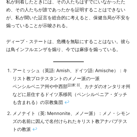
私が到着したときには、その人たちはすでにいなかったた
め、その人たちが誰であったかを証明することはできない
が、私が聞いた証言を総合的に考えると、保健当局が不安を
煽っていることが示唆される。
ディープ・ステートは、危機を無駄にすることはない。彼ら
は鳥インフルエンザを煽り、今では麻疹を煽っている。
アーミッシュ（英語: Amish、ドイツ語: Amische）：キ
リスト教プロテスタントのメノー派の一派
[註釈 3]
ペンシルベニア州や中西部
、カナダのオンタリオ州
などに居住するドイツ系移民（ペンシルベニア・ダッチ
も含まれる）の宗教集団
↩︎
メノナイト（英: Mennonite、メノー派）：メノ・シモン
ズの名前に因んで名付けられたキリスト教アナバプテス
トの教派
↩︎