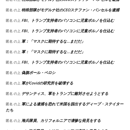
特殊部隊がモデルナ社のCEOステファン・バンセルを逮捕
匿名
の上
FBI、トランプ支持者のパソコンに児童ポルノを仕込む
匿名
の上
FBI、トランプ支持者のパソコンに児童ポルノを仕込む
匿名
の上
軍：「マスクに期待するな…まだだ」
匿名
の上
軍：「マスクに期待するな…まだだ」
匿名
の上
FBI、トランプ支持者のパソコンに児童ポルノを仕込む
匿名
の上
偽旗ポール・ペロシ
匿名
の上
軍がCovidの研究所を破壊する
匿名
の上
デサンティス、軍をトランプに敵対させようとする
匿名
の上
軍による逮捕を恐れて米国を脱出するディープ・ステイター
匿名
の上
たち
海兵隊員、カリフォルニアで凄惨な発見をする
匿名
の上