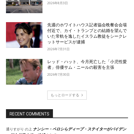
2026年8月3日
先週のホワイトハウス記者協会晩餐会会場
付近で、カイ・トランプとの結婚を望んで
いた常軌を逸したイスラム教徒をシークレ
ットサービスが逮捕
2026年7月31日
レッド・ハット、今月死亡した「小児性愛
者」俳優サム・ニールの殺害を主張
2026年7月30日
もっとロードする
RECENT COMMENTS
ナンシー・ペロシらディープ・ステイターがバイデン
通りすがり
の上