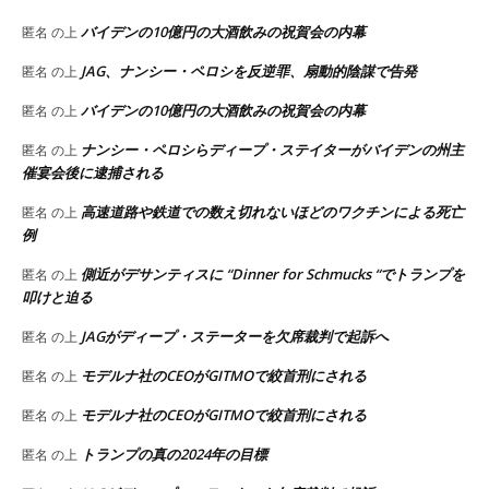
バイデンの10億円の大酒飲みの祝賀会の内幕
匿名
の上
JAG、ナンシー・ペロシを反逆罪、扇動的陰謀で告発
匿名
の上
バイデンの10億円の大酒飲みの祝賀会の内幕
匿名
の上
ナンシー・ペロシらディープ・ステイターがバイデンの州主
匿名
の上
催宴会後に逮捕される
高速道路や鉄道での数え切れないほどのワクチンによる死亡
匿名
の上
例
側近がデサンティスに “Dinner for Schmucks “でトランプを
匿名
の上
叩けと迫る
JAGがディープ・ステーターを欠席裁判で起訴へ
匿名
の上
モデルナ社のCEOがGITMOで絞首刑にされる
匿名
の上
モデルナ社のCEOがGITMOで絞首刑にされる
匿名
の上
トランプの真の2024年の目標
匿名
の上