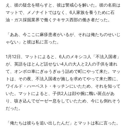
え、彼の疑念を晴らすと、彼は警戒心を解いた。彼の名前は
マットで、メノナイトではなく、6人家族を養うために石
油・ガス採掘業界で働くテキサス西部の働き者だった。
「ああ、今ここに麻疹患者がいるが、それは俺たちのせいじ
ゃない」と彼は私に言った。
1月12日、マットによると、6人のメキシコ人「不法入国者」
が、英語をほとんど話せない4人の大人と2人の子供を連れ
て、オンボロ車にぎゅうぎゅう詰めで町にやって来た。マッ
トは、その夜、不法入国者が施しを求めてやって来た際に、
ワイルド・ハーベスト・キッチンにいたため、それを知って
いた。マットによると、子供2人は顔や腕に醜い斑点があ
り、咳き込んでゼーゼー息をしていたため、今にも倒れそう
だった。
「俺たちは彼らを追い出したんだ」とマットは私に言った。