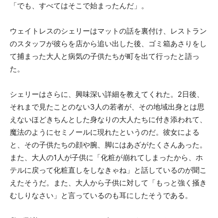
「でも、すべてはそこで始まったんだ」。
ウェイトレスのシェリーはマットの話を裏付け、レストラン
のスタッフが彼らを店から追い出した後、ゴミ箱あさりをし
て捕まった大人と病気の子供たちが町を出て行ったと語っ
た。
シェリーはさらに、興味深い詳細を教えてくれた。2日後、
それまで見たことのない3人の若者が、その地域出身とは思
えないほどきちんとした身なりの大人たちに付き添われて、
魔法のようにセミノールに現れたというのだ。彼女による
と、その子供たちの顔や腕、脚にはあざがたくさんあった。
また、大人の1人が子供に「化粧が崩れてしまったから、ホ
テルに戻って化粧直しをしなきゃね」と話しているのが聞こ
えたそうだ。また、大人から子供に対して「もっと強く掻き
むしりなさい」と言っているのも耳にしたそうである。