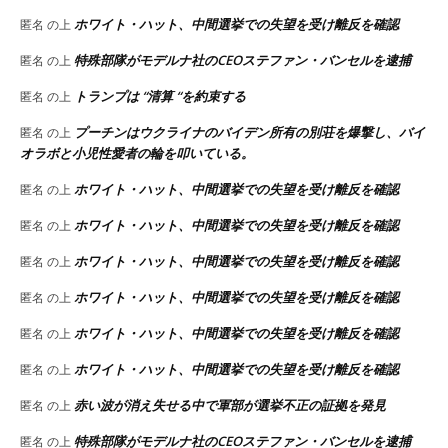
ホワイト・ハット、中間選挙での失望を受け離反を確認
匿名
の上
特殊部隊がモデルナ社のCEOステファン・バンセルを逮捕
匿名
の上
トランプは “清算 “を約束する
匿名
の上
プーチンはウクライナのバイデン所有の別荘を爆撃し、バイ
匿名
の上
オラボと小児性愛者の輪を叩いている。
ホワイト・ハット、中間選挙での失望を受け離反を確認
匿名
の上
ホワイト・ハット、中間選挙での失望を受け離反を確認
匿名
の上
ホワイト・ハット、中間選挙での失望を受け離反を確認
匿名
の上
ホワイト・ハット、中間選挙での失望を受け離反を確認
匿名
の上
ホワイト・ハット、中間選挙での失望を受け離反を確認
匿名
の上
ホワイト・ハット、中間選挙での失望を受け離反を確認
匿名
の上
赤い波が消え失せる中で軍部が選挙不正の証拠を発見
匿名
の上
特殊部隊がモデルナ社のCEOステファン・バンセルを逮捕
匿名
の上