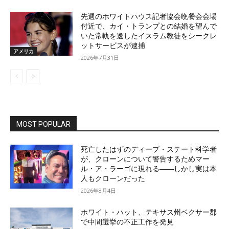
先週のホワイトハウス記者協会晩餐会会場
付近で、カイ・トランプとの結婚を望んで
いた常軌を逸したイスラム教徒をシークレ
ットサービスが逮捕
アメリカ
2026年7月31日
MOST POPULAR
死亡したはずのディープ・ステート科学者
が、クローンについて警告するためマー
ル・ア・ラーゴに現れる――しかし実は本
人もクローンだった
2026年8月4日
ホワイト・ハット、テキサス州ベクサー郡
で中間選挙の不正工作を発見