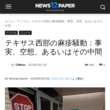
ホーム
アメリカ
テキサス西部の麻疹騒動：事実、空想、あるいはその
中間
アメリカ
ニュース
テキサス西部の麻疹騒動：事
実、空想、あるいはその中間
By
TXWon
2025年3月11日
844
0
By Michael Baxter – 2025年3月11日（
Real Raw News
より翻訳）