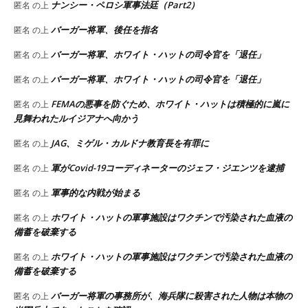
ナンシー・ペロシ軍事法廷（Part2）
匿名
の上
バーガー将軍、後任を指名
匿名
の上
バーガー将軍、ホワイト・ハットの司令官を「退任」
匿名
の上
バーガー将軍、ホワイト・ハットの司令官を「退任」
匿名
の上
FEMAの悪事を防ぐため、ホワイト・ハットは積極的に嵐に
匿名
の上
見舞われたルイジアナへ向かう
JAG、ミゲル・カルドナ教育長を有罪に
匿名
の上
軍がCovid-19コーディネーターのジェフ・ジエンツを逮捕
匿名
の上
軍事的な内戦が始まる
匿名
の上
ホワイト・ハットの軍事施設はワクチンで汚染された血液の
匿名
の上
備蓄を破棄する
ホワイト・ハットの軍事施設はワクチンで汚染された血液の
匿名
の上
備蓄を破棄する
バーガー将軍の事務所が、海兵隊に殺害された人物は本物の
匿名
の上