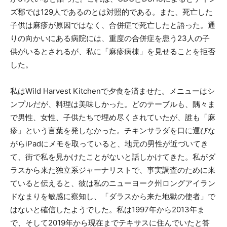
ズ郡では129人であるのとは対照的である。また、死亡した
子供は麻疹が原因ではなく、合併症で死亡したと語った。通
りの向かいにある病院には、重度の合併症を患う23人の子
供がいるとされるが、私に「麻疹病棟」を見せることを拒否
した。
私はWild Harvest Kitchenで夕食を済ませた。メニューはシ
ンプルだが、料理は美味しかった。どのテーブルも、隅々ま
で男性、女性、子供たちで埋め尽くされていたが、誰も「麻
疹」という言葉を発しなかった。チキンサラダを口に運びな
がらiPadにメモを取っていると、地元の男性が近づいてき
て、街で私を見かけたことがないと話しかけてきた。私がダ
ラスから来た独立系ジャーナリストで、事実調査のために来
ていると伝えると、彼は私のニューヨーク州ロングアイラン
ドなまりを敏感に察知し、「ダラスから来た地獄の使者」で
はないと確信したようでした。私は1997年から2013年ま
で、そして2019年から現在までテキサスに住んでいたと答