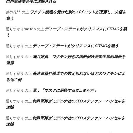
の州主催宴会後に逮捕される
ワクチン接種を受けた別のパイロットが墜落し、火傷を
菜の花**
の上
負う
ディープ・ステートがクリスマスにGITMOを襲
通りすがりme too
の上
う
ディープ・ステートがクリスマスにGITMOを襲う
通りすがり
の上
海兵隊員、ワクチン好きの国防保険局衛生局副局長を
通りすがり
の上
逮捕
高速道路や鉄道での数え切れないほどのワクチンによ
通りすがり
の上
る死亡例
軍：「マスクに期待するな…まだだ」
通りすがり
の上
特殊部隊がモデルナ社のCEOステファン・バンセルを
通りすがり
の上
逮捕
特殊部隊がモデルナ社のCEOステファン・バンセルを
通りすがり
の上
逮捕