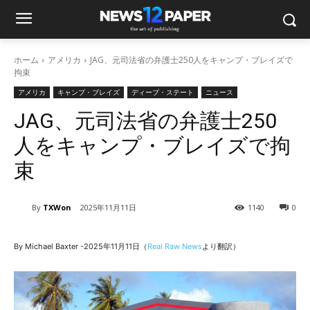
ホーム
アメリカ
JAG、元司法省の弁護士250人をキャンプ・ブレイズで
拘束
アメリカ
キャンプ・ブレイズ
ディープ・ステート
ニュース
JAG、元司法省の弁護士250
人をキャンプ・ブレイズで拘
束
By
TXWon
2025年11月11日
1140
0
By Michael Baxter -2025年11月11日（
Real Raw News
より翻訳）