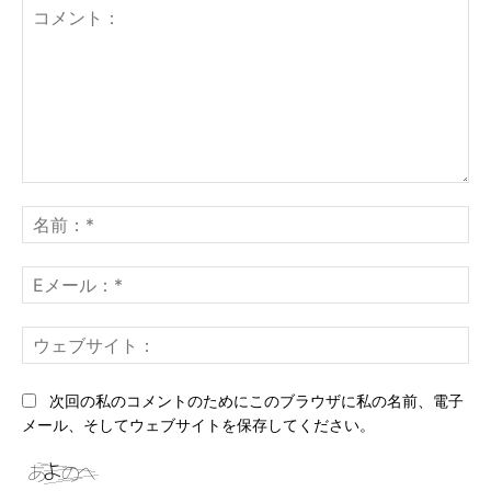
コ
メ
名
ン
前
ト：
*
E
メ
ー
ウ
ル
ェ
*
ブ
次回の私のコメントのためにこのブラウザに私の名前、電子
サ
メール、そしてウェブサイトを保存してください。
イ
ト