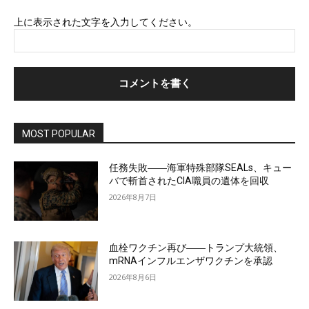
上に表示された文字を入力してください。
MOST POPULAR
任務失敗――海軍特殊部隊SEALs、キュー
バで斬首されたCIA職員の遺体を回収
2026年8月7日
血栓ワクチン再び――トランプ大統領、
mRNAインフルエンザワクチンを承認
2026年8月6日