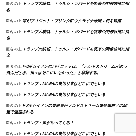
トランプ大統領、トゥルシ・ガバードを将来の閣僚候補に指
匿名
の上
名
軍がブリジット・ブリンク駐ウクライナ米国大使を逮捕
匿名
の上
トランプ大統領、トゥルシ・ガバードを将来の閣僚候補に指
匿名
の上
名
トランプ大統領、トゥルシ・ガバードを将来の閣僚候補に指
匿名
の上
名
P-8ポセイドンのパイロットは、「ノルドストリームが吹っ
匿名
の上
飛んだとき、我々はそこにいなかった」と非難する。
トランプ：MAGAの裏切り者はどこにでもいる
匿名
の上
トランプ：MAGAの裏切り者はどこにでもいる
匿名
の上
P-8ポセイドンの乗組員がノルドストリーム爆発事故との関
匿名
の上
連で逮捕される
トランプ：嵐がやってくる！
匿名
の上
トランプ：MAGAの裏切り者はどこにでもいる
匿名
の上