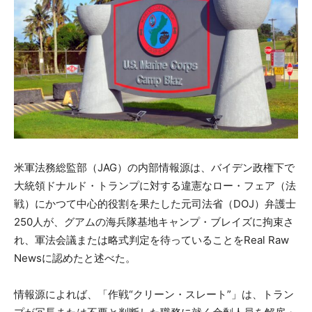
米軍法務総監部（JAG）の内部情報源は、バイデン政権下で
大統領ドナルド・トランプに対する違憲なロー・フェア（法
戦）にかつて中心的役割を果たした元司法省（DOJ）弁護士
250人が、グアムの海兵隊基地キャンプ・ブレイズに拘束さ
れ、軍法会議または略式判定を待っていることをReal Raw
Newsに認めたと述べた。
情報源によれば、「作戦“クリーン・スレート”」は、トラン