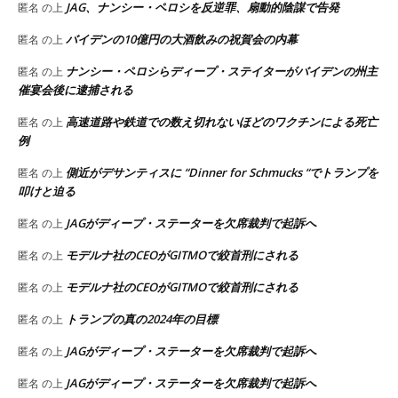
JAG、ナンシー・ペロシを反逆罪、扇動的陰謀で告発
匿名
の上
バイデンの10億円の大酒飲みの祝賀会の内幕
匿名
の上
ナンシー・ペロシらディープ・ステイターがバイデンの州主
匿名
の上
催宴会後に逮捕される
高速道路や鉄道での数え切れないほどのワクチンによる死亡
匿名
の上
例
側近がデサンティスに “Dinner for Schmucks “でトランプを
匿名
の上
叩けと迫る
JAGがディープ・ステーターを欠席裁判で起訴へ
匿名
の上
モデルナ社のCEOがGITMOで絞首刑にされる
匿名
の上
モデルナ社のCEOがGITMOで絞首刑にされる
匿名
の上
トランプの真の2024年の目標
匿名
の上
JAGがディープ・ステーターを欠席裁判で起訴へ
匿名
の上
JAGがディープ・ステーターを欠席裁判で起訴へ
匿名
の上