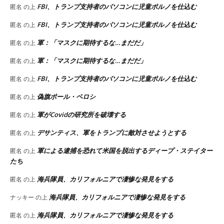
FBI、トランプ支持者のパソコンに児童ポルノを仕込む
匿名
の上
FBI、トランプ支持者のパソコンに児童ポルノを仕込む
匿名
の上
軍：「マスクに期待するな…まだだ」
匿名
の上
軍：「マスクに期待するな…まだだ」
匿名
の上
FBI、トランプ支持者のパソコンに児童ポルノを仕込む
匿名
の上
偽旗ポール・ペロシ
匿名
の上
軍がCovidの研究所を破壊する
匿名
の上
デサンティス、軍をトランプに敵対させようとする
匿名
の上
軍による逮捕を恐れて米国を脱出するディープ・ステイター
匿名
の上
たち
海兵隊員、カリフォルニアで凄惨な発見をする
匿名
の上
海兵隊員、カリフォルニアで凄惨な発見をする
ナッキー
の上
海兵隊員、カリフォルニアで凄惨な発見をする
匿名
の上