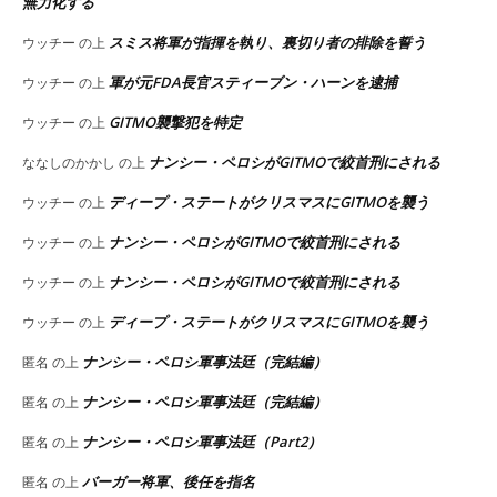
無力化する
スミス将軍が指揮を執り、裏切り者の排除を誓う
ウッチー
の上
軍が元FDA長官スティーブン・ハーンを逮捕
ウッチー
の上
GITMO襲撃犯を特定
ウッチー
の上
ナンシー・ペロシがGITMOで絞首刑にされる
ななしのかかし
の上
ディープ・ステートがクリスマスにGITMOを襲う
ウッチー
の上
ナンシー・ペロシがGITMOで絞首刑にされる
ウッチー
の上
ナンシー・ペロシがGITMOで絞首刑にされる
ウッチー
の上
ディープ・ステートがクリスマスにGITMOを襲う
ウッチー
の上
ナンシー・ペロシ軍事法廷（完結編）
匿名
の上
ナンシー・ペロシ軍事法廷（完結編）
匿名
の上
ナンシー・ペロシ軍事法廷（Part2）
匿名
の上
バーガー将軍、後任を指名
匿名
の上