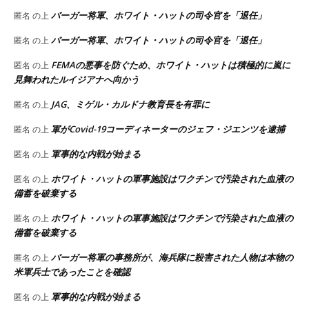
バーガー将軍、ホワイト・ハットの司令官を「退任」
匿名
の上
バーガー将軍、ホワイト・ハットの司令官を「退任」
匿名
の上
FEMAの悪事を防ぐため、ホワイト・ハットは積極的に嵐に
匿名
の上
見舞われたルイジアナへ向かう
JAG、ミゲル・カルドナ教育長を有罪に
匿名
の上
軍がCovid-19コーディネーターのジェフ・ジエンツを逮捕
匿名
の上
軍事的な内戦が始まる
匿名
の上
ホワイト・ハットの軍事施設はワクチンで汚染された血液の
匿名
の上
備蓄を破棄する
ホワイト・ハットの軍事施設はワクチンで汚染された血液の
匿名
の上
備蓄を破棄する
バーガー将軍の事務所が、海兵隊に殺害された人物は本物の
匿名
の上
米軍兵士であったことを確認
軍事的な内戦が始まる
匿名
の上