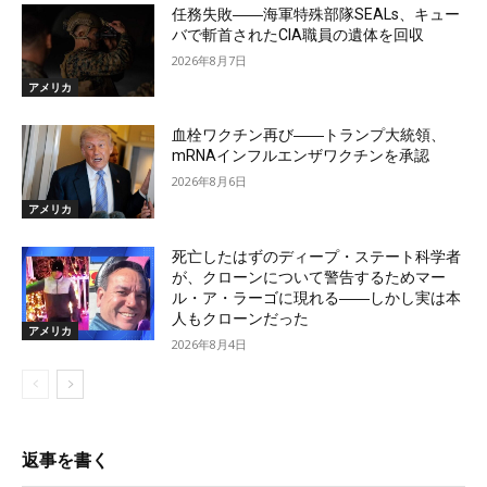
任務失敗――海軍特殊部隊SEALs、キュー
バで斬首されたCIA職員の遺体を回収
2026年8月7日
アメリカ
血栓ワクチン再び――トランプ大統領、
mRNAインフルエンザワクチンを承認
2026年8月6日
アメリカ
死亡したはずのディープ・ステート科学者
が、クローンについて警告するためマー
ル・ア・ラーゴに現れる――しかし実は本
人もクローンだった
アメリカ
2026年8月4日
返事を書く