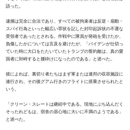
語った。
逮捕は完全に合法であり、すべての被拘束者は反逆・扇動・
スパイ行為といった幅広い罪状を記した封印起訴状の不運な
受領者であったとされる。作戦中に隊員が発砲を受けたか、
負傷したかについては言及を避けたが、「バイデンが仕切っ
ていた時に大口をたたいていたトランプの誓約敵は、真の愛
国者に対峙すると腰砕けになったのである」と述べた。
彼によれば、裏切り者たちはまず軍または連邦の収容施設に
連行され、その後グアム行きのフライトに搭乗させられたと
いう。
「クリーン・スレートは継続中である。現地にぶち込んだく
そったれどもは、宿舎の居心地に大いに不満のようである」
と述べた。