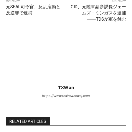
元SEAL司令官、反乱扇動と
CID、元陸軍副参謀長ジェー
反逆罪で逮捕
ムズ・ミンガスを逮捕
――TDSが軍を蝕む
TXWon
https://www.realrawnewsj.com
RELATED ARTICLES