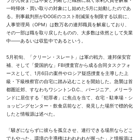
プが冗長または不要と判断した職務に就く余剰人員を解雇・
一時帰休・買い取りの対象にし始めた5月に始動したのであ
る。刑事裁判所がDOGEのコスト削減策を制限する以前に、
人事管理局（OPM）は数万名の連邦職員を解雇しており、
その一部は職を取り戻したものの、大多数は依然として失業
中——あるいは収監中であるという。
5月初旬、「クリーン・スレート」は軍の戦力、連邦保安官
補、そして「愛国的な」FBI捜査官から成る合同タスクフォ
ースとして、1月6日の案件やロシア疑惑捜査を主導した上
級・下級検察官の自宅に踏み込むことを開始した。急襲は首
都圏近郊、すなわちワシントンD.C.、バージニア、メリーラ
ンドに居住する「犯罪者」に焦点を当て、在宅・駐車場・シ
ョッピングセンター・飲食店前など、発見した場所で標的化
したと情報源は述べた。
「騒ぎにならずに彼らを孤立させ、連行できる場所ならどこ
でもやった。環境の主導権はわれわれが握った」と情報源は