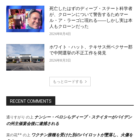
死亡したはずのディープ・ステート科学者
が、クローンについて警告するためマー
ル・ア・ラーゴに現れる――しかし実は本
人もクローンだった
2026年8月4日
ホワイト・ハット、テキサス州ベクサー郡
で中間選挙の不正工作を発見
2026年8月3日
もっとロードする
RECENT COMMENTS
ナンシー・ペロシらディープ・ステイターがバイデン
通りすがり
の上
の州主催宴会後に逮捕される
ワクチン接種を受けた別のパイロットが墜落し、火傷を
菜の花**
の上