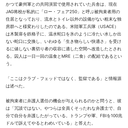
かつて豪州軍との共同演習で使用されていた兵舎は、現在
JAG将校が私的に「ロー・フェア250」と呼ぶ被拘束者用の
住居となっており、流水とトイレ以外の設備がない粗末な独
房群へと様変わりしたのである。米陸軍工兵隊（USACE）
は木製扉を鉄格子に、温水蛇口を氷のように冷たい水しか出
ない蛇口に交換し、いわゆる「生き物らしい快適さ」を受け
るに値しない裏切り者の収容に適した空間へ改造したとされ
る。囚人は一日一回の温食とMRE（二食）の配給であるとい
う。
「ここはクラブ・フェッドではなく、監獄である」と情報源
は述べた。
被拘束者に弁護人選任の機会が与えられるのかと問うと、彼
は「冗談ではない。やつらは全員くそったれな弁護士で、自
分で自分を弁護したがっている。トランプや軍、FBIを100兆
ドルで訴えてやるとわめいている」と答えた。