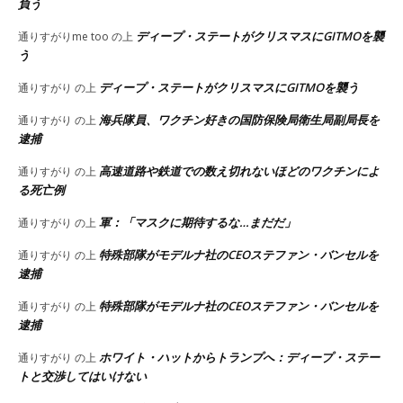
負う
ディープ・ステートがクリスマスにGITMOを襲
通りすがりme too
の上
う
ディープ・ステートがクリスマスにGITMOを襲う
通りすがり
の上
海兵隊員、ワクチン好きの国防保険局衛生局副局長を
通りすがり
の上
逮捕
高速道路や鉄道での数え切れないほどのワクチンによ
通りすがり
の上
る死亡例
軍：「マスクに期待するな…まだだ」
通りすがり
の上
特殊部隊がモデルナ社のCEOステファン・バンセルを
通りすがり
の上
逮捕
特殊部隊がモデルナ社のCEOステファン・バンセルを
通りすがり
の上
逮捕
ホワイト・ハットからトランプへ：ディープ・ステー
通りすがり
の上
トと交渉してはいけない