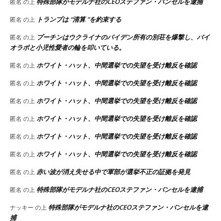
特殊部隊がモデルナ社のCEOステファン・バンセルを逮捕
匿名
の上
トランプは “清算 “を約束する
匿名
の上
プーチンはウクライナのバイデン所有の別荘を爆撃し、バイ
匿名
の上
オラボと小児性愛者の輪を叩いている。
ホワイト・ハット、中間選挙での失望を受け離反を確認
匿名
の上
ホワイト・ハット、中間選挙での失望を受け離反を確認
匿名
の上
ホワイト・ハット、中間選挙での失望を受け離反を確認
匿名
の上
ホワイト・ハット、中間選挙での失望を受け離反を確認
匿名
の上
ホワイト・ハット、中間選挙での失望を受け離反を確認
匿名
の上
ホワイト・ハット、中間選挙での失望を受け離反を確認
匿名
の上
赤い波が消え失せる中で軍部が選挙不正の証拠を発見
匿名
の上
特殊部隊がモデルナ社のCEOステファン・バンセルを逮捕
匿名
の上
特殊部隊がモデルナ社のCEOステファン・バンセルを逮
ナッキー
の上
捕