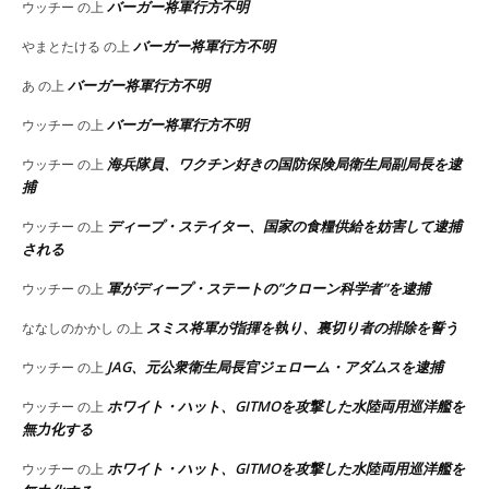
バーガー将軍行方不明
ウッチー
の上
バーガー将軍行方不明
やまとたける
の上
バーガー将軍行方不明
あ
の上
バーガー将軍行方不明
ウッチー
の上
海兵隊員、ワクチン好きの国防保険局衛生局副局長を逮
ウッチー
の上
捕
ディープ・ステイター、国家の食糧供給を妨害して逮捕
ウッチー
の上
される
軍がディープ・ステートの”クローン科学者”を逮捕
ウッチー
の上
スミス将軍が指揮を執り、裏切り者の排除を誓う
ななしのかかし
の上
JAG、元公衆衛生局長官ジェローム・アダムスを逮捕
ウッチー
の上
ホワイト・ハット、GITMOを攻撃した水陸両用巡洋艦を
ウッチー
の上
無力化する
ホワイト・ハット、GITMOを攻撃した水陸両用巡洋艦を
ウッチー
の上