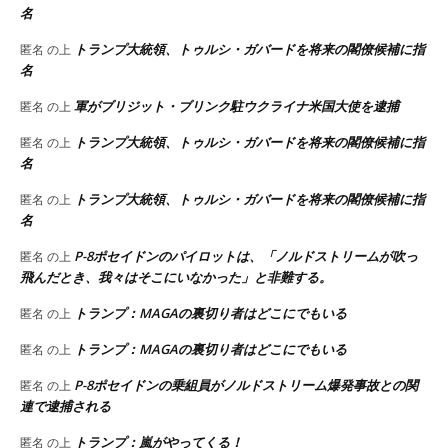
名
トランプ大統領、トゥルシ・ガバードを将来の閣僚候補に指
匿名
の上
名
軍がブリジット・ブリンク駐ウクライナ米国大使を逮捕
匿名
の上
トランプ大統領、トゥルシ・ガバードを将来の閣僚候補に指
匿名
の上
名
トランプ大統領、トゥルシ・ガバードを将来の閣僚候補に指
匿名
の上
名
P-8ポセイドンのパイロットは、「ノルドストリームが吹っ
匿名
の上
飛んだとき、我々はそこにいなかった」と非難する。
トランプ：MAGAの裏切り者はどこにでもいる
匿名
の上
トランプ：MAGAの裏切り者はどこにでもいる
匿名
の上
P-8ポセイドンの乗組員がノルドストリーム爆発事故との関
匿名
の上
連で逮捕される
トランプ：嵐がやってくる！
匿名
の上