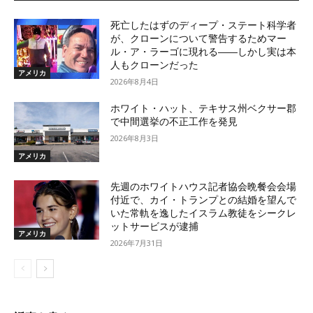
死亡したはずのディープ・ステート科学者
が、クローンについて警告するためマー
ル・ア・ラーゴに現れる――しかし実は本
人もクローンだった
アメリカ
2026年8月4日
ホワイト・ハット、テキサス州ベクサー郡
で中間選挙の不正工作を発見
2026年8月3日
アメリカ
先週のホワイトハウス記者協会晩餐会会場
付近で、カイ・トランプとの結婚を望んで
いた常軌を逸したイスラム教徒をシークレ
ットサービスが逮捕
アメリカ
2026年7月31日