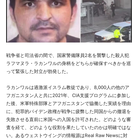
戦争省と司法省の間で、国家警備隊員2名を襲撃した殺人犯
ラフマヌラ・ラカンワルの身柄をどちらが確保すべきかを巡
って緊張した対立が勃発した。
ラカンワルは過激派イスラム教徒であり、8,000人の他のア
フガニスタン人と共に2021年、CIA支援プログラムに参加し
た後、米軍特殊部隊とアフガニスタンで協働した実績を理由
に、犯罪的バイデン政権が戦争に疲弊した同国からの撤退を
失敗させる直前に米国への入国を許可された。どのような審
査を経て、どのような役割を果たしていたのかは明確ではな
い。あるウェストウイングの情報源はReal Raw Newsに対