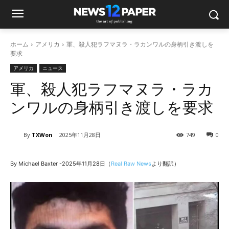
ホーム
アメリカ
軍、殺人犯ラフマヌラ・ラカンワルの身柄引き渡しを
要求
アメリカ
ニュース
軍、殺人犯ラフマヌラ・ラカ
ンワルの身柄引き渡しを要求
By
TXWon
2025年11月28日
749
0
By Michael Baxter -2025年11月28日（
Real Raw News
より翻訳）