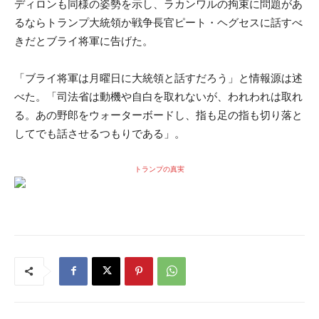
ディロンも同様の姿勢を示し、ラカンワルの拘束に問題があ
るならトランプ大統領か戦争長官ピート・ヘグセスに話すべ
きだとブライ将軍に告げた。
「ブライ将軍は月曜日に大統領と話すだろう」と情報源は述
べた。「司法省は動機や自白を取れないが、われわれは取れ
る。あの野郎をウォーターボードし、指も足の指も切り落と
してでも話させるつもりである」。
トランプの真実