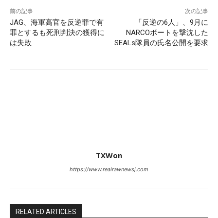
前の記事
次の記事
JAG、海軍高官を反逆罪で有
「反逆の6人」、9月に
罪とするも死刑判決の獲得に
NARCOボートを撃沈した
は失敗
SEALs隊員の氏名公開を要求
TXWon
https://www.realrawnewsj.com
RELATED ARTICLES