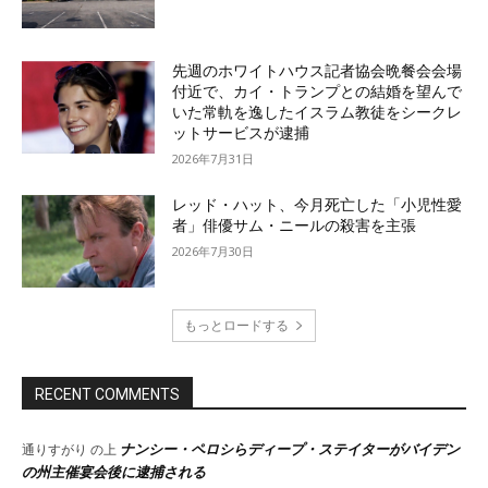
先週のホワイトハウス記者協会晩餐会会場
付近で、カイ・トランプとの結婚を望んで
いた常軌を逸したイスラム教徒をシークレ
ットサービスが逮捕
2026年7月31日
レッド・ハット、今月死亡した「小児性愛
者」俳優サム・ニールの殺害を主張
2026年7月30日
もっとロードする
RECENT COMMENTS
ナンシー・ペロシらディープ・ステイターがバイデン
通りすがり
の上
の州主催宴会後に逮捕される