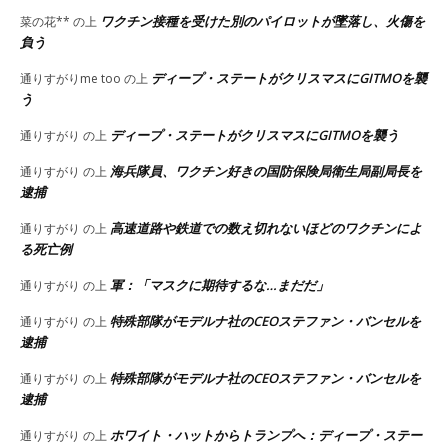
ワクチン接種を受けた別のパイロットが墜落し、火傷を
菜の花**
の上
負う
ディープ・ステートがクリスマスにGITMOを襲
通りすがりme too
の上
う
ディープ・ステートがクリスマスにGITMOを襲う
通りすがり
の上
海兵隊員、ワクチン好きの国防保険局衛生局副局長を
通りすがり
の上
逮捕
高速道路や鉄道での数え切れないほどのワクチンによ
通りすがり
の上
る死亡例
軍：「マスクに期待するな…まだだ」
通りすがり
の上
特殊部隊がモデルナ社のCEOステファン・バンセルを
通りすがり
の上
逮捕
特殊部隊がモデルナ社のCEOステファン・バンセルを
通りすがり
の上
逮捕
ホワイト・ハットからトランプへ：ディープ・ステー
通りすがり
の上