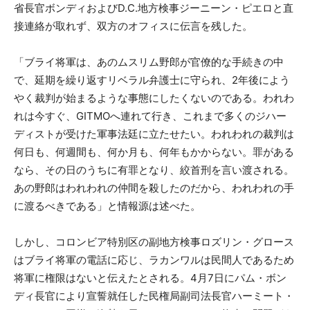
省長官ボンディおよびD.C.地方検事ジーニーン・ピエロと直
接連絡が取れず、双方のオフィスに伝言を残した。
「ブライ将軍は、あのムスリム野郎が官僚的な手続きの中
で、延期を繰り返すリベラル弁護士に守られ、2年後によう
やく裁判が始まるような事態にしたくないのである。われわ
れは今すぐ、GITMOへ連れて行き、これまで多くのジハー
ディストが受けた軍事法廷に立たせたい。われわれの裁判は
何日も、何週間も、何か月も、何年もかからない。罪がある
なら、その日のうちに有罪となり、絞首刑を言い渡される。
あの野郎はわれわれの仲間を殺したのだから、われわれの手
に渡るべきである」と情報源は述べた。
しかし、コロンビア特別区の副地方検事ロズリン・グロース
はブライ将軍の電話に応じ、ラカンワルは民間人であるため
将軍に権限はないと伝えたとされる。4月7日にパム・ボン
ディ長官により宣誓就任した民権局副司法長官ハーミート・