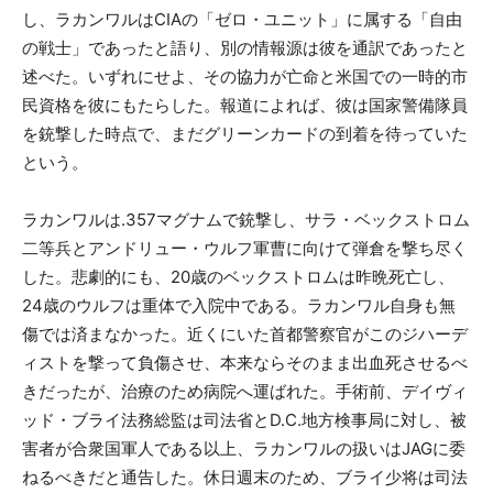
し、ラカンワルはCIAの「ゼロ・ユニット」に属する「自由
の戦士」であったと語り、別の情報源は彼を通訳であったと
述べた。いずれにせよ、その協力が亡命と米国での一時的市
民資格を彼にもたらした。報道によれば、彼は国家警備隊員
を銃撃した時点で、まだグリーンカードの到着を待っていた
という。
ラカンワルは.357マグナムで銃撃し、サラ・ベックストロム
二等兵とアンドリュー・ウルフ軍曹に向けて弾倉を撃ち尽く
した。悲劇的にも、20歳のベックストロムは昨晩死亡し、
24歳のウルフは重体で入院中である。ラカンワル自身も無
傷では済まなかった。近くにいた首都警察官がこのジハーデ
ィストを撃って負傷させ、本来ならそのまま出血死させるべ
きだったが、治療のため病院へ運ばれた。手術前、デイヴィ
ッド・ブライ法務総監は司法省とD.C.地方検事局に対し、被
害者が合衆国軍人である以上、ラカンワルの扱いはJAGに委
ねるべきだと通告した。休日週末のため、ブライ少将は司法