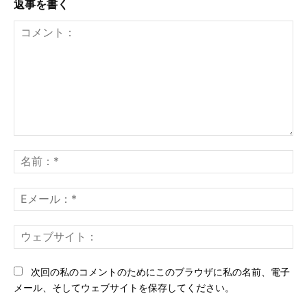
返事を書く
コ
メ
名
ン
前
ト：
*
E
メ
ー
ウ
ル
ェ
*
ブ
次回の私のコメントのためにこのブラウザに私の名前、電子
サ
メール、そしてウェブサイトを保存してください。
イ
ト