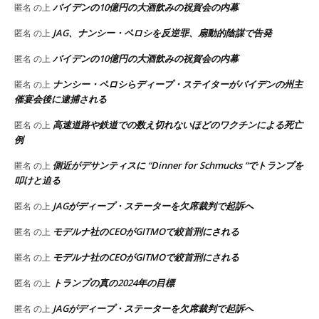
バイデンの10億円の大酒飲みの祝賀会の内幕
匿名
の上
JAG、ナンシー・ペロシを反逆罪、扇動的陰謀で告発
匿名
の上
バイデンの10億円の大酒飲みの祝賀会の内幕
匿名
の上
ナンシー・ペロシらディープ・ステイターがバイデンの州主
匿名
の上
催宴会後に逮捕される
高速道路や鉄道での数え切れないほどのワクチンによる死亡
匿名
の上
例
側近がデサンティスに “Dinner for Schmucks “でトランプを
匿名
の上
叩けと迫る
JAGがディープ・ステーターを欠席裁判で起訴へ
匿名
の上
モデルナ社のCEOがGITMOで絞首刑にされる
匿名
の上
モデルナ社のCEOがGITMOで絞首刑にされる
匿名
の上
トランプの真の2024年の目標
匿名
の上
JAGがディープ・ステーターを欠席裁判で起訴へ
匿名
の上