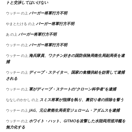
トと交渉してはいけない
バーガー将軍行方不明
ウッチー
の上
バーガー将軍行方不明
やまとたける
の上
バーガー将軍行方不明
あ
の上
バーガー将軍行方不明
ウッチー
の上
海兵隊員、ワクチン好きの国防保険局衛生局副局長を逮
ウッチー
の上
捕
ディープ・ステイター、国家の食糧供給を妨害して逮捕
ウッチー
の上
される
軍がディープ・ステートの”クローン科学者”を逮捕
ウッチー
の上
スミス将軍が指揮を執り、裏切り者の排除を誓う
ななしのかかし
の上
JAG、元公衆衛生局長官ジェローム・アダムスを逮捕
ウッチー
の上
ホワイト・ハット、GITMOを攻撃した水陸両用巡洋艦を
ウッチー
の上
無力化する