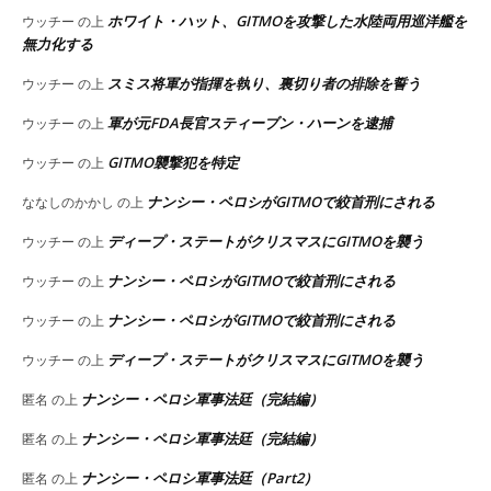
ホワイト・ハット、GITMOを攻撃した水陸両用巡洋艦を
ウッチー
の上
無力化する
スミス将軍が指揮を執り、裏切り者の排除を誓う
ウッチー
の上
軍が元FDA長官スティーブン・ハーンを逮捕
ウッチー
の上
GITMO襲撃犯を特定
ウッチー
の上
ナンシー・ペロシがGITMOで絞首刑にされる
ななしのかかし
の上
ディープ・ステートがクリスマスにGITMOを襲う
ウッチー
の上
ナンシー・ペロシがGITMOで絞首刑にされる
ウッチー
の上
ナンシー・ペロシがGITMOで絞首刑にされる
ウッチー
の上
ディープ・ステートがクリスマスにGITMOを襲う
ウッチー
の上
ナンシー・ペロシ軍事法廷（完結編）
匿名
の上
ナンシー・ペロシ軍事法廷（完結編）
匿名
の上
ナンシー・ペロシ軍事法廷（Part2）
匿名
の上