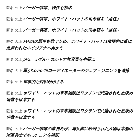
バーガー将軍、後任を指名
匿名
の上
バーガー将軍、ホワイト・ハットの司令官を「退任」
匿名
の上
バーガー将軍、ホワイト・ハットの司令官を「退任」
匿名
の上
FEMAの悪事を防ぐため、ホワイト・ハットは積極的に嵐に
匿名
の上
見舞われたルイジアナへ向かう
JAG、ミゲル・カルドナ教育長を有罪に
匿名
の上
軍がCovid-19コーディネーターのジェフ・ジエンツを逮捕
匿名
の上
軍事的な内戦が始まる
匿名
の上
ホワイト・ハットの軍事施設はワクチンで汚染された血液の
匿名
の上
備蓄を破棄する
ホワイト・ハットの軍事施設はワクチンで汚染された血液の
匿名
の上
備蓄を破棄する
バーガー将軍の事務所が、海兵隊に殺害された人物は本物の
匿名
の上
米軍兵士であったことを確認