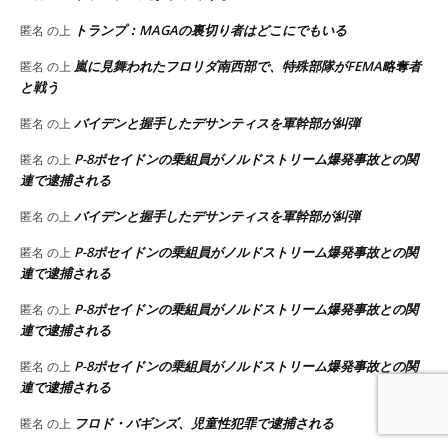
トランプ：MAGAの裏切り者はどこにでもいる
匿名
の上
嵐に見舞われたフロリダ南西部で、特殊部隊がFEMA略奪者
匿名
の上
と戦う
バイデンと握手したデサンティスを軍幹部が糾弾
匿名
の上
P-8ポセイドンの乗組員がノルドストリーム爆発事故との関
匿名
の上
連で逮捕される
バイデンと握手したデサンティスを軍幹部が糾弾
匿名
の上
P-8ポセイドンの乗組員がノルドストリーム爆発事故との関
匿名
の上
連で逮捕される
P-8ポセイドンの乗組員がノルドストリーム爆発事故との関
匿名
の上
連で逮捕される
P-8ポセイドンの乗組員がノルドストリーム爆発事故との関
匿名
の上
連で逮捕される
フロド・バギンズ、児童性犯罪で逮捕される
匿名
の上