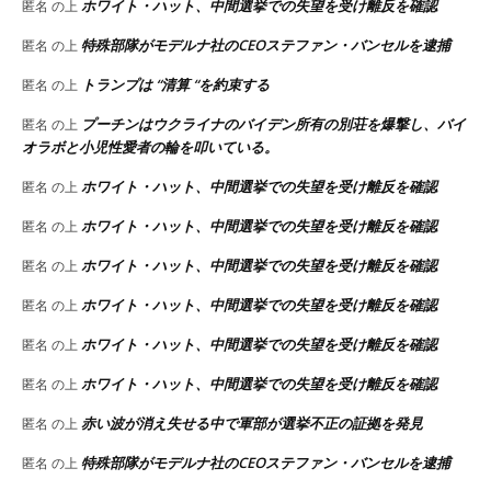
ホワイト・ハット、中間選挙での失望を受け離反を確認
匿名
の上
特殊部隊がモデルナ社のCEOステファン・バンセルを逮捕
匿名
の上
トランプは “清算 “を約束する
匿名
の上
プーチンはウクライナのバイデン所有の別荘を爆撃し、バイ
匿名
の上
オラボと小児性愛者の輪を叩いている。
ホワイト・ハット、中間選挙での失望を受け離反を確認
匿名
の上
ホワイト・ハット、中間選挙での失望を受け離反を確認
匿名
の上
ホワイト・ハット、中間選挙での失望を受け離反を確認
匿名
の上
ホワイト・ハット、中間選挙での失望を受け離反を確認
匿名
の上
ホワイト・ハット、中間選挙での失望を受け離反を確認
匿名
の上
ホワイト・ハット、中間選挙での失望を受け離反を確認
匿名
の上
赤い波が消え失せる中で軍部が選挙不正の証拠を発見
匿名
の上
特殊部隊がモデルナ社のCEOステファン・バンセルを逮捕
匿名
の上