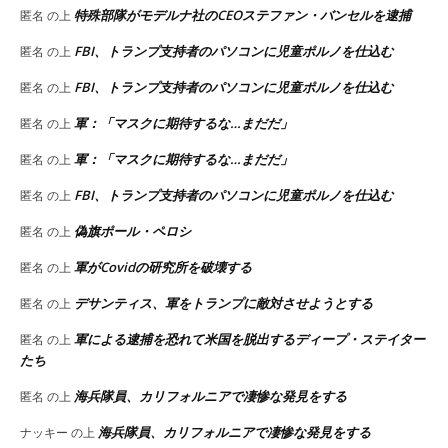
特殊部隊がモデルナ社のCEOステファン・バンセルを逮捕
匿名
の上
FBI、トランプ支持者のパソコンに児童ポルノを仕込む
匿名
の上
FBI、トランプ支持者のパソコンに児童ポルノを仕込む
匿名
の上
軍：「マスクに期待するな…まだだ」
匿名
の上
軍：「マスクに期待するな…まだだ」
匿名
の上
FBI、トランプ支持者のパソコンに児童ポルノを仕込む
匿名
の上
偽旗ポール・ペロシ
匿名
の上
軍がCovidの研究所を破壊する
匿名
の上
デサンティス、軍をトランプに敵対させようとする
匿名
の上
軍による逮捕を恐れて米国を脱出するディープ・ステイター
匿名
の上
たち
海兵隊員、カリフォルニアで凄惨な発見をする
匿名
の上
海兵隊員、カリフォルニアで凄惨な発見をする
ナッキー
の上