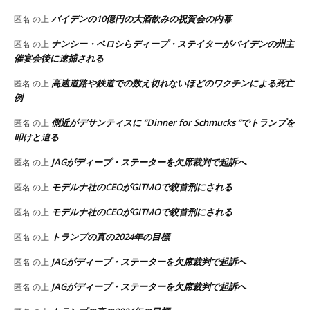
バイデンの10億円の大酒飲みの祝賀会の内幕
匿名
の上
ナンシー・ペロシらディープ・ステイターがバイデンの州主
匿名
の上
催宴会後に逮捕される
高速道路や鉄道での数え切れないほどのワクチンによる死亡
匿名
の上
例
側近がデサンティスに “Dinner for Schmucks “でトランプを
匿名
の上
叩けと迫る
JAGがディープ・ステーターを欠席裁判で起訴へ
匿名
の上
モデルナ社のCEOがGITMOで絞首刑にされる
匿名
の上
モデルナ社のCEOがGITMOで絞首刑にされる
匿名
の上
トランプの真の2024年の目標
匿名
の上
JAGがディープ・ステーターを欠席裁判で起訴へ
匿名
の上
JAGがディープ・ステーターを欠席裁判で起訴へ
匿名
の上