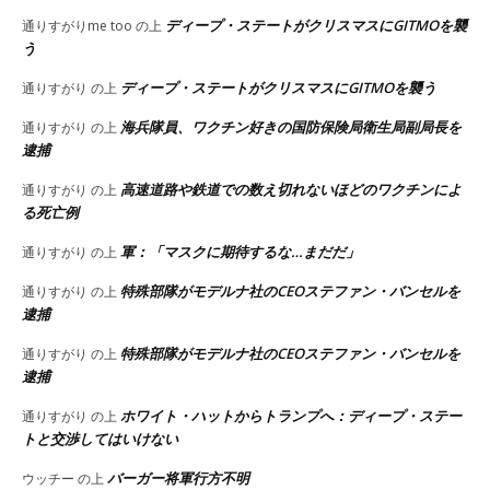
ディープ・ステートがクリスマスにGITMOを襲
通りすがりme too
の上
う
ディープ・ステートがクリスマスにGITMOを襲う
通りすがり
の上
海兵隊員、ワクチン好きの国防保険局衛生局副局長を
通りすがり
の上
逮捕
高速道路や鉄道での数え切れないほどのワクチンによ
通りすがり
の上
る死亡例
軍：「マスクに期待するな…まだだ」
通りすがり
の上
特殊部隊がモデルナ社のCEOステファン・バンセルを
通りすがり
の上
逮捕
特殊部隊がモデルナ社のCEOステファン・バンセルを
通りすがり
の上
逮捕
ホワイト・ハットからトランプへ：ディープ・ステー
通りすがり
の上
トと交渉してはいけない
バーガー将軍行方不明
ウッチー
の上