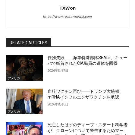
TXWon
https://www.realrawnewsj.com
RELATED ARTICLES
任務失敗――海軍特殊部隊SEALs、キュー
バで斬首されたCIA職員の遺体を回収
2026年8月7日
アメリカ
血栓ワクチン再び――トランプ大統領、
mRNAインフルエンザワクチンを承認
2026年8月6日
アメリカ
死亡したはずのディープ・ステート科学者
が、クローンについて警告するためマー