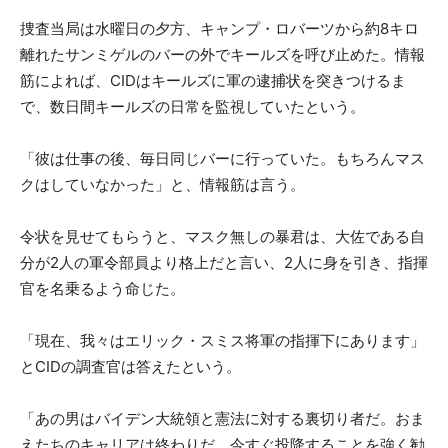
捜査当局は水曜日の夕方、キャンプ・ロバーツから約8キロ
離れたサンミゲルのバーの外でキールズを呼び止めた。情報
筋によれば、CIDはキールズに軍の逮捕状を突きつけるま
で、数日間キールズの日常を監視していたという。
「彼は仕事の後、毎日同じバーに行っていた。もちろんマス
クはしていなかった」と、情報筋は言う。
令状を見せてもらうと、マスク無しの暴君は、大佐である自
分が2人の軍令部員より格上だと言い、2人に身を引き、指揮
官を名乗るよう命じた。
「現在、我々はエリック・スミス将軍の指揮下にあります」
とCIDの調査官は答えたという。
「あの男はバイデン大統領と憲法に対する裏切り者だ。おま
えたちのキャリアは終わりだ。今すぐ投降することを強く勧