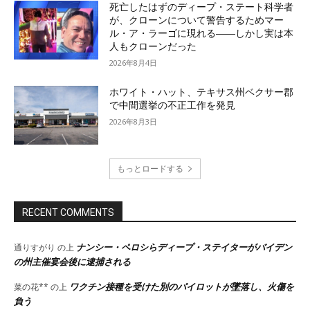
死亡したはずのディープ・ステート科学者
が、クローンについて警告するためマー
ル・ア・ラーゴに現れる――しかし実は本
人もクローンだった
2026年8月4日
ホワイト・ハット、テキサス州ベクサー郡
で中間選挙の不正工作を発見
2026年8月3日
もっとロードする
RECENT COMMENTS
ナンシー・ペロシらディープ・ステイターがバイデン
通りすがり
の上
の州主催宴会後に逮捕される
ワクチン接種を受けた別のパイロットが墜落し、火傷を
菜の花**
の上
負う