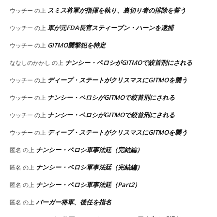
スミス将軍が指揮を執り、裏切り者の排除を誓う
ウッチー
の上
軍が元FDA長官スティーブン・ハーンを逮捕
ウッチー
の上
GITMO襲撃犯を特定
ウッチー
の上
ナンシー・ペロシがGITMOで絞首刑にされる
ななしのかかし
の上
ディープ・ステートがクリスマスにGITMOを襲う
ウッチー
の上
ナンシー・ペロシがGITMOで絞首刑にされる
ウッチー
の上
ナンシー・ペロシがGITMOで絞首刑にされる
ウッチー
の上
ディープ・ステートがクリスマスにGITMOを襲う
ウッチー
の上
ナンシー・ペロシ軍事法廷（完結編）
匿名
の上
ナンシー・ペロシ軍事法廷（完結編）
匿名
の上
ナンシー・ペロシ軍事法廷（Part2）
匿名
の上
バーガー将軍、後任を指名
匿名
の上