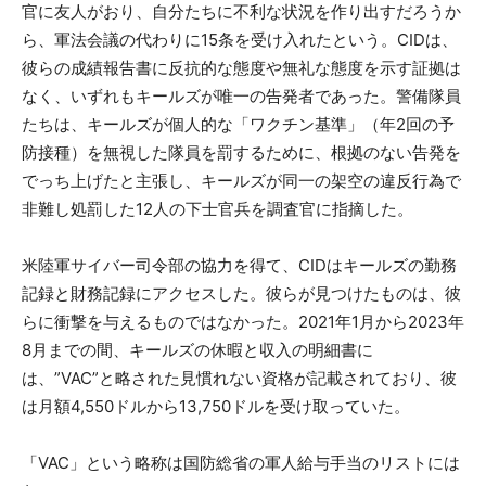
官に友人がおり、自分たちに不利な状況を作り出すだろうか
ら、軍法会議の代わりに15条を受け入れたという。CIDは、
彼らの成績報告書に反抗的な態度や無礼な態度を示す証拠は
なく、いずれもキールズが唯一の告発者であった。警備隊員
たちは、キールズが個人的な「ワクチン基準」（年2回の予
防接種）を無視した隊員を罰するために、根拠のない告発を
でっち上げたと主張し、キールズが同一の架空の違反行為で
非難し処罰した12人の下士官兵を調査官に指摘した。
米陸軍サイバー司令部の協力を得て、CIDはキールズの勤務
記録と財務記録にアクセスした。彼らが見つけたものは、彼
らに衝撃を与えるものではなかった。2021年1月から2023年
8月までの間、キールズの休暇と収入の明細書に
は、”VAC”と略された見慣れない資格が記載されており、彼
は月額4,550ドルから13,750ドルを受け取っていた。
「VAC」という略称は国防総省の軍人給与手当のリストには