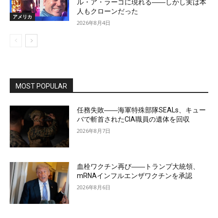
ル・ア・ラーゴに現れる――しかし実は本
人もクローンだった
アメリカ
2026年8月4日
MOST POPULAR
任務失敗――海軍特殊部隊SEALs、キュー
バで斬首されたCIA職員の遺体を回収
2026年8月7日
血栓ワクチン再び――トランプ大統領、
mRNAインフルエンザワクチンを承認
2026年8月6日