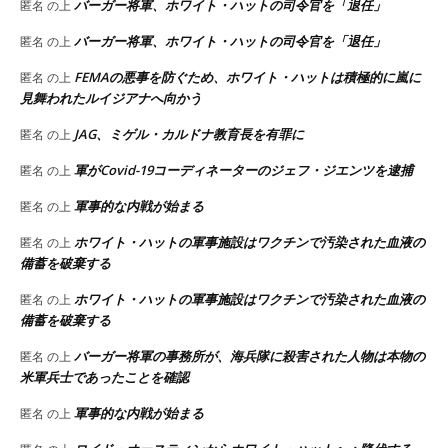
バーガー将軍、ホワイト・ハットの司令官を「退任」
匿名
の上
バーガー将軍、ホワイト・ハットの司令官を「退任」
匿名
の上
FEMAの悪事を防ぐため、ホワイト・ハットは積極的に嵐に
匿名
の上
見舞われたルイジアナへ向かう
JAG、ミゲル・カルドナ教育長を有罪に
匿名
の上
軍がCovid-19コーディネーターのジェフ・ジエンツを逮捕
匿名
の上
軍事的な内戦が始まる
匿名
の上
ホワイト・ハットの軍事施設はワクチンで汚染された血液の
匿名
の上
備蓄を破棄する
ホワイト・ハットの軍事施設はワクチンで汚染された血液の
匿名
の上
備蓄を破棄する
バーガー将軍の事務所が、海兵隊に殺害された人物は本物の
匿名
の上
米軍兵士であったことを確認
軍事的な内戦が始まる
匿名
の上