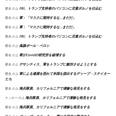
FBI、トランプ支持者のパソコンに児童ポルノを仕込む
匿名
の上
軍：「マスクに期待するな…まだだ」
匿名
の上
軍：「マスクに期待するな…まだだ」
匿名
の上
FBI、トランプ支持者のパソコンに児童ポルノを仕込む
匿名
の上
偽旗ポール・ペロシ
匿名
の上
軍がCovidの研究所を破壊する
匿名
の上
デサンティス、軍をトランプに敵対させようとする
匿名
の上
軍による逮捕を恐れて米国を脱出するディープ・ステイター
匿名
の上
たち
海兵隊員、カリフォルニアで凄惨な発見をする
匿名
の上
海兵隊員、カリフォルニアで凄惨な発見をする
ナッキー
の上
海兵隊員、カリフォルニアで凄惨な発見をする
匿名
の上