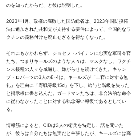
のを知ったからだ、と彼は説明した。
2023年1月、政権の腐敗した国防総省は、2023年国防授権
法に追加された共和党が支持する要件によって、全国的なワ
クチンの義務付けを廃止せざるを得なくなった。
それにもかかわらず、ジョセフ・バイデンに忠実な軍司令官
たち、つまりキールズのような人々は、マスクなし、ワクチ
ン未接種の人々を威嚇し、嫌がらせを続けてきた。キャン
プ・ロバーツの3人のE-4は、キールズが「上官に対する無
礼」を理由に「野戦等級15d」を下し、給与と階級を失った
と掲示板に書き込んだ。ガードマンたちは、非合法的な命令
に従わなかったことに対する執念深い報復であるとしてい
る。
情報筋によると、CIDは3人の衛兵を特定し、話を聞いた
が、彼らは自分たちは無実だと主張したが、キールズには高