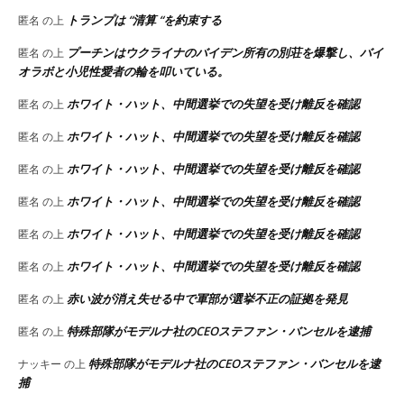
トランプは “清算 “を約束する
匿名
の上
プーチンはウクライナのバイデン所有の別荘を爆撃し、バイ
匿名
の上
オラボと小児性愛者の輪を叩いている。
ホワイト・ハット、中間選挙での失望を受け離反を確認
匿名
の上
ホワイト・ハット、中間選挙での失望を受け離反を確認
匿名
の上
ホワイト・ハット、中間選挙での失望を受け離反を確認
匿名
の上
ホワイト・ハット、中間選挙での失望を受け離反を確認
匿名
の上
ホワイト・ハット、中間選挙での失望を受け離反を確認
匿名
の上
ホワイト・ハット、中間選挙での失望を受け離反を確認
匿名
の上
赤い波が消え失せる中で軍部が選挙不正の証拠を発見
匿名
の上
特殊部隊がモデルナ社のCEOステファン・バンセルを逮捕
匿名
の上
特殊部隊がモデルナ社のCEOステファン・バンセルを逮
ナッキー
の上
捕