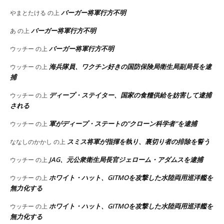
バーガー将軍行方不明
やまとたける
の上
バーガー将軍行方不明
あ
の上
バーガー将軍行方不明
ウッチー
の上
海兵隊員、ワクチン好きの国防保険局衛生局副局長を逮
ウッチー
の上
捕
ディープ・ステイター、国家の食糧供給を妨害して逮捕
ウッチー
の上
される
軍がディープ・ステートの”クローン科学者”を逮捕
ウッチー
の上
スミス将軍が指揮を執り、裏切り者の排除を誓う
ななしのかかし
の上
JAG、元公衆衛生局長官ジェローム・アダムスを逮捕
ウッチー
の上
ホワイト・ハット、GITMOを攻撃した水陸両用巡洋艦を
ウッチー
の上
無力化する
ホワイト・ハット、GITMOを攻撃した水陸両用巡洋艦を
ウッチー
の上
無力化する