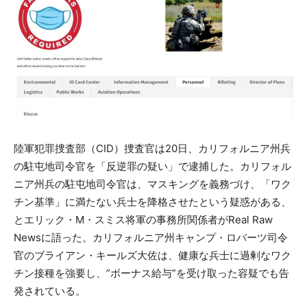
陸軍犯罪捜査部（CID）捜査官は20日、カリフォルニア州兵
の駐屯地司令官を「反逆罪の疑い」で逮捕した。カリフォル
ニア州兵の駐屯地司令官は、マスキングを義務づけ、「ワク
チン基準」に満たない兵士を降格させたという疑惑がある、
とエリック・M・スミス将軍の事務所関係者がReal Raw
Newsに語った。カリフォルニア州キャンプ・ロバーツ司令
官のブライアン・キールズ大佐は、健康な兵士に過剰なワク
チン接種を強要し、”ボーナス給与”を受け取った容疑でも告
発されている。