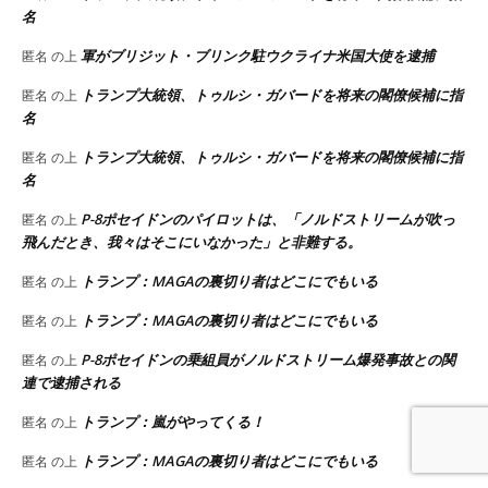
名
軍がブリジット・ブリンク駐ウクライナ米国大使を逮捕
匿名
の上
トランプ大統領、トゥルシ・ガバードを将来の閣僚候補に指
匿名
の上
名
トランプ大統領、トゥルシ・ガバードを将来の閣僚候補に指
匿名
の上
名
P-8ポセイドンのパイロットは、「ノルドストリームが吹っ
匿名
の上
飛んだとき、我々はそこにいなかった」と非難する。
トランプ：MAGAの裏切り者はどこにでもいる
匿名
の上
トランプ：MAGAの裏切り者はどこにでもいる
匿名
の上
P-8ポセイドンの乗組員がノルドストリーム爆発事故との関
匿名
の上
連で逮捕される
トランプ：嵐がやってくる！
匿名
の上
トランプ：MAGAの裏切り者はどこにでもいる
匿名
の上