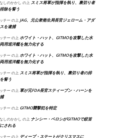
スミス将軍が指揮を執り、裏切り者
なしのかかし
の上
排除を誓う
JAG、元公衆衛生局長官ジェローム・アダ
ッチー
の上
スを逮捕
ホワイト・ハット、GITMOを攻撃した水
ッチー
の上
両用巡洋艦を無力化する
ホワイト・ハット、GITMOを攻撃した水
ッチー
の上
両用巡洋艦を無力化する
スミス将軍が指揮を執り、裏切り者の排
ッチー
の上
を誓う
軍が元FDA長官スティーブン・ハーンを
ッチー
の上
捕
GITMO襲撃犯を特定
ッチー
の上
ナンシー・ペロシがGITMOで絞首
なしのかかし
の上
にされる
ディープ・ステートがクリスマスに
ッチー
の上