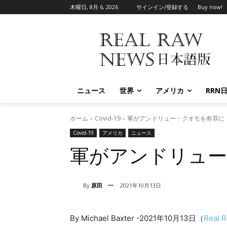
木曜日, 8月 6, 2026
サインイン/登録する
Buy now!
ニュース
世界
アメリカ
RRN
ホーム
Covid-19
軍がアンドリュー・クオモを有罪に
Covid-19
アメリカ
ニュース
軍がアンドリュー
By
原田 一
2021年10月13日
By Michael Baxter -2021
年
10
月
13
日（
Real 