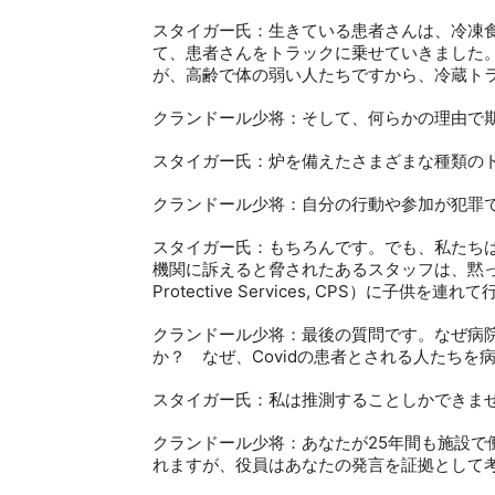
スタイガー氏：生きている患者さんは、冷凍
て、患者さんをトラックに乗せていきました
が、高齢で体の弱い人たちですから、冷蔵ト
クランドール少将：そして、何らかの理由で
スタイガー氏：炉を備えたさまざまな種類の
クランドール少将：自分の行動や参加が犯罪
スタイガー氏：もちろんです。でも、私たち
機関に訴えると脅されたあるスタッフは、黙
Protective Services, CPS
）に子供を連れて
クランドール少将：最後の質問です。なぜ病
か？ なぜ、
Covid
の患者とされる人たちを
スタイガー氏：私は推測することしかできま
クランドール少将：あなたが
25
年間も施設で
れますが、役員はあなたの発言を証拠として