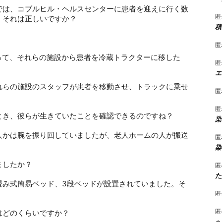
では、コブルヒル・ヘルスセンターに患者を迎えに行く数
匿
、それは正しいですか？
積
。
匿
って、それらの施設から患者を冷蔵トラクターに移した
匿
エ
れらの施設のスタッフが患者を移動させ、トラックに乗せ
匿
匿
とき、彼らが生きていたことを確認できるのですね？
染
人かは腕を振り回していましたが、老人ホームの人が搬送
匿
染
ましたか？
匿
た
畳み式簡易ベッド、
3
段ベッドが設置されていました。そ
匿
匿
はどのくらいですか？
へ