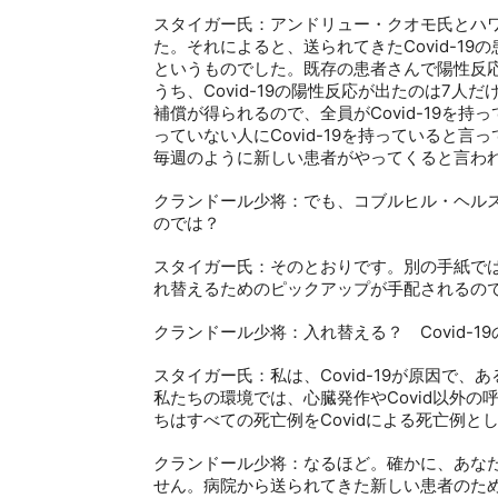
スタイガー氏：アンドリュー・クオモ氏とハ
た。それによると、送られてきた
Covid-19
の
というものでした。既存の患者さんで陽性反
うち、
Covid-19
の陽性反応が出たのは
7
人だ
補償が得られるので、全員が
Covid-19
を持っ
っていない人に
Covid-19
を持っていると言っ
毎週のように新しい患者がやってくると言わ
クランドール少将：でも、コブルヒル・ヘル
のでは？
スタイガー氏：そのとおりです。別の手紙で
れ替えるためのピックアップが手配されるの
クランドール少将：入れ替える？
Covid-19
スタイガー氏：私は、
Covid-19
が原因で、あ
私たちの環境では、心臓発作や
Covid
以外の
ちはすべての死亡例を
Covid
による死亡例と
クランドール少将：なるほど。確かに、あな
せん。病院から送られてきた新しい患者のた