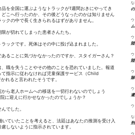
な
食品を全国に運ぶようなトラックが
1
週間おきにやってき
の
。どこへ行ったのか、その後どうなったのかは知りません
ウ
ラックの中で長く生きられるはずがありません。
ム
期限が切れてしまった患者さんたち。
ウ
陸
トラックです。死体はその中に投げ込まれました。
ウ
であることに気づかなかったのですか、スタイガーさん？
陸
は、職を失うことやその他のことを恐れていました。報道
ウ
って指示に従わなければ児童保護サービス（
Child
除
行かれると言われたそうです。
ウ
院から老人ホームへの移送を一切行わないのでしょう
逮
病院に迎えに行かせなかったのでしょうか？
ウ
せんでした。
な
働いていたことを考えると、法廷はあなたの推測を受け入
刑
考慮しないように指示されています。
ウ