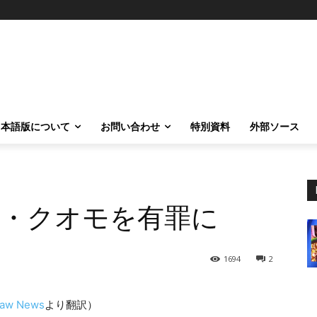
日本語版について
お問い合わせ
特別資料
外部ソース
・クオモを有罪に
1694
2
Raw News
より翻訳）