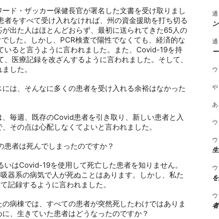
ワード・ザッカー保健長官が署名した文書を受け取りまし
通
患者をすべて受け入れなければ、州の資金援助を打ち切る
ン
応が出た人はほとんどおらず、最初に送られてきた
65
人の
けでした。しかし、
PCR
検査で陽性でなくても、経済的な
通
ていると言うように言われました。また、
Covid-19
を持
ー
て、医療記録を改ざんするように言われました。そして、
れました。
ウ
や
スには、そんなに多くの患者を受け入れる余裕はなかった
あ
は、毎週、既存の
Covid
患者を引き取り、新しい患者と入
ウ
で、その点は心配しなくてよいと言われました。
ウ
の患者は死んでしまったのですか？
生
るいは
Covid-19
を使用して死亡した患者を知りません。
ウ
呼吸器系の病気で人が死ぬことはあります。しかし、私た
を
して記録するように言われました。
ウ
たの病棟では、すべての患者が突然死したわけではありま
者
めに、生きていた患者はどうなったのですか？