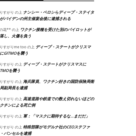
ナンシー・ペロシらディープ・ステイタ
りすがり
の上
がバイデンの州主催宴会後に逮捕される
ワクチン接種を受けた別のパイロットが
の花**
の上
落し、火傷を負う
ディープ・ステートがクリスマ
りすがりme too
の上
にGITMOを襲う
ディープ・ステートがクリスマスに
りすがり
の上
ITMOを襲う
海兵隊員、ワクチン好きの国防保険局衛
りすがり
の上
局副局長を逮捕
高速道路や鉄道での数え切れないほどの
りすがり
の上
クチンによる死亡例
軍：「マスクに期待するな…まだだ」
りすがり
の上
特殊部隊がモデルナ社のCEOステファ
りすがり
の上
・バンセルを逮捕