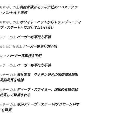
特殊部隊がモデルナ社のCEOステファ
りすがり
の上
・バンセルを逮捕
ホワイト・ハットからトランプへ：ディ
りすがり
の上
プ・ステートと交渉してはいけない
バーガー将軍行方不明
ッチー
の上
バーガー将軍行方不明
まとたける
の上
バーガー将軍行方不明
の上
バーガー将軍行方不明
ッチー
の上
海兵隊員、ワクチン好きの国防保険局衛
ッチー
の上
局副局長を逮捕
ディープ・ステイター、国家の食糧供給
ッチー
の上
妨害して逮捕される
軍がディープ・ステートの”クローン科学
ッチー
の上
”を逮捕