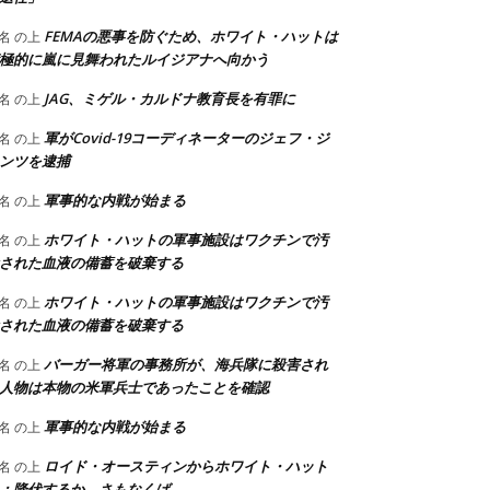
FEMAの悪事を防ぐため、ホワイト・ハットは
名
の上
極的に嵐に見舞われたルイジアナへ向かう
JAG、ミゲル・カルドナ教育長を有罪に
名
の上
軍がCovid-19コーディネーターのジェフ・ジ
名
の上
ンツを逮捕
軍事的な内戦が始まる
名
の上
ホワイト・ハットの軍事施設はワクチンで汚
名
の上
された血液の備蓄を破棄する
ホワイト・ハットの軍事施設はワクチンで汚
名
の上
された血液の備蓄を破棄する
バーガー将軍の事務所が、海兵隊に殺害され
名
の上
人物は本物の米軍兵士であったことを確認
軍事的な内戦が始まる
名
の上
ロイド・オースティンからホワイト・ハット
名
の上
：降伏するか、さもなくば