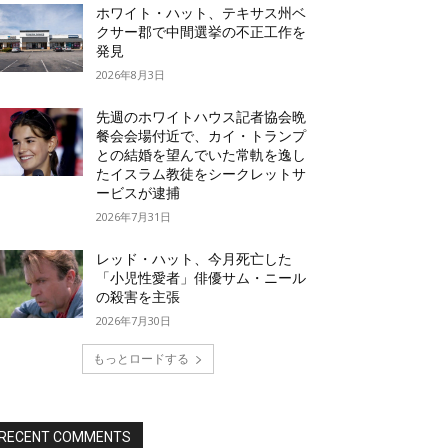
ホワイト・ハット、テキサス州ベ
クサー郡で中間選挙の不正工作を
発見
2026年8月3日
先週のホワイトハウス記者協会晩
餐会会場付近で、カイ・トランプ
との結婚を望んでいた常軌を逸し
たイスラム教徒をシークレットサ
ービスが逮捕
2026年7月31日
レッド・ハット、今月死亡した
「小児性愛者」俳優サム・ニール
の殺害を主張
2026年7月30日
もっとロードする
RECENT COMMENTS