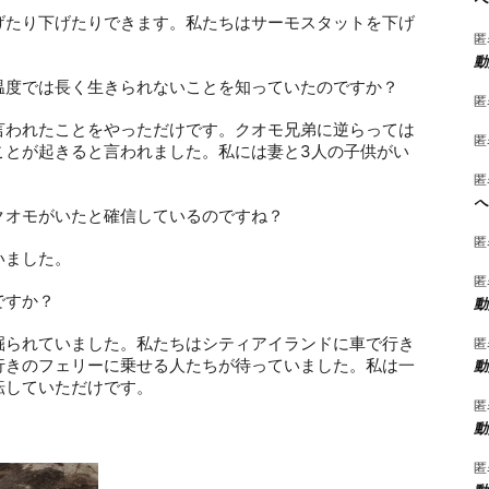
げたり下げたりできます。私たちはサーモスタットを下げ
匿
動
温度では長く生きられないことを知っていたのですか？
匿
言われたことをやっただけです。クオモ兄弟に逆らっては
匿
ことが起きると言われました。私には妻と
3
人の子供がい
匿
へ
クオモがいたと確信しているのですね？
匿
いました。
匿
ですか？
動
掘られていました。私たちはシティアイランドに車で行き
匿
行きのフェリーに乗せる人たちが待っていました。私は一
動
転していただけです。
匿
動
匿