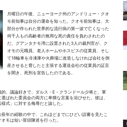
月曜日の午後、ニューヨーク州のアンドリュー・クオ
モ前知事は自分の運命を知った。クオモ前知事は、大
部分が作られた世界的な流行病の第一波で亡くなった
何千人もの高齢者の無用な死の責任を負わされたの
だ。グアンタナモ湾に設置された
3
人の裁判官が、ク
オモの元職員、老人ホームやホスピスの従業員、そし
て
18
輪車を冷凍庫や火葬場に改造しなければ会社を倒
産させると脅したと主張する運送会社の従業員の証言
を聞き、死刑を宣告したのである。
戦的、議論好きで、ダルス・
E
・クランドール少将と、軍
に選ばれた委員会の両方に卑猥な言葉を浴びせた。彼は、
活様式」に対する侮辱だと諭した。
の長年の経験の中で、これほどまでにひどい誤審を見たこ
クオモは短い冒頭陳述を行った。