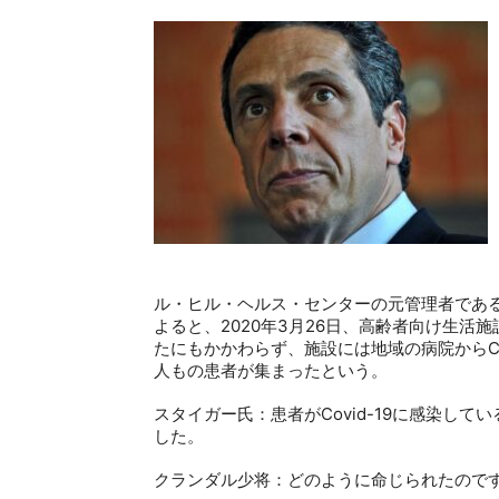
ル・ヒル・ヘルス・センターの元管理者であ
よると、
2020
年
3
月
26
日、高齢者向け生活施
たにもかかわらず、施設には地域の病院から
C
人もの患者が集まったという。
スタイガー氏：患者が
Covid-19
に感染してい
した。
クランダル少将：どのように命じられたので