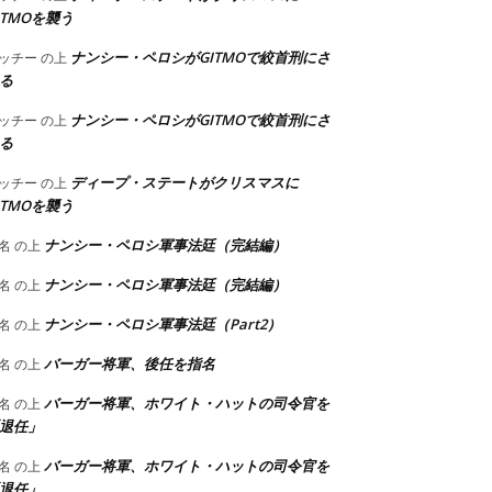
ITMOを襲う
ナンシー・ペロシがGITMOで絞首刑にさ
ッチー
の上
る
ナンシー・ペロシがGITMOで絞首刑にさ
ッチー
の上
る
ディープ・ステートがクリスマスに
ッチー
の上
ITMOを襲う
ナンシー・ペロシ軍事法廷（完結編）
名
の上
ナンシー・ペロシ軍事法廷（完結編）
名
の上
ナンシー・ペロシ軍事法廷（Part2）
名
の上
バーガー将軍、後任を指名
名
の上
バーガー将軍、ホワイト・ハットの司令官を
名
の上
退任」
バーガー将軍、ホワイト・ハットの司令官を
名
の上
退任」