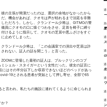
通
彼の主張が簡潔だったのは、選択の余地がなかったから
ー
だ。機会があれば、クオモは声が枯れるまで法廷を非難
しただろう。しかし、クランドール少将は、
GITMO
の警
菜
備員にクオモの口に猿ぐつわをさせ、足首を椅子に縛り
墜
付けるように指示して、クオモの芝居や悪ふざけをすぐ
に止めてしまった。
通
ス
クランドール少将は、「この会議室での演出や芝居は許
通
されない。証人の話を聞こう」と言った。
G
ZOOM
に登場した最初の証人は、ブルックリンのコブ
通
るミシェル・スタイガーという女性だった。彼女の証言に
生
設にはその半分以下しか収容できないほどのベッドがあっ
ovid-19
とされる患者が突如として押し寄せ、全部で
65
通
ワ
ると言われ、私たちの施設に連れてくるように命じられま
通
通
すか？
ン