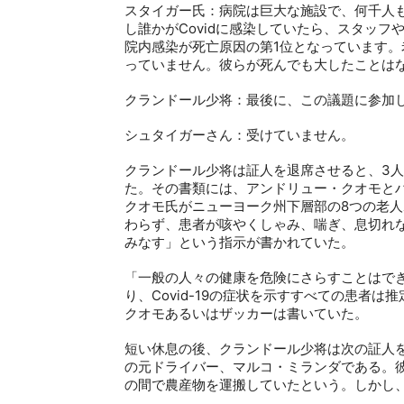
スタイガー氏：病院は巨大な施設で、何千人
し誰かが
Covid
に感染していたら、スタッフ
院内感染が死亡原因の第
1
位となっています。
っていません。彼らが死んでも大したことは
クランドール少将：最後に、この議題に参加
シュタイガーさん：受けていません。
クランドール少将は証人を退席させると、
3
人
た。その書類には、アンドリュー・クオモと
クオモ氏がニューヨーク州下層部の
8
つの老人
わらず、患者が咳やくしゃみ、喘ぎ、息切れ
みなす」という指示が書かれていた。
「一般の人々の健康を危険にさらすことはで
り、
Covid-19
の症状を示すすべての患者は推
クオモあるいはザッカーは書いていた。
短い休息の後、クランドール少将は次の証人
の元ドライバー、マルコ・ミランダである。
の間で農産物を運搬していたという。しかし