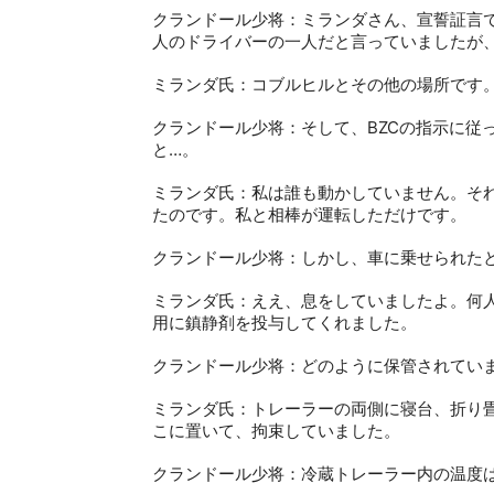
クランドール少将：ミランダさん、宣誓証言
人のドライバーの一人だと言っていましたが
ミランダ氏：コブルヒルとその他の場所です
クランドール少将：そして、
BZC
の指示に従
と
…
。
ミランダ氏：私は誰も動かしていません。そ
たのです。私と相棒が運転しただけです。
クランドール少将：しかし、車に乗せられた
ミランダ氏：ええ、息をしていましたよ。何
用に鎮静剤を投与してくれました。
クランドール少将：どのように保管されてい
ミランダ氏：トレーラーの両側に寝台、折り
こに置いて、拘束していました。
クランドール少将：冷蔵トレーラー内の温度