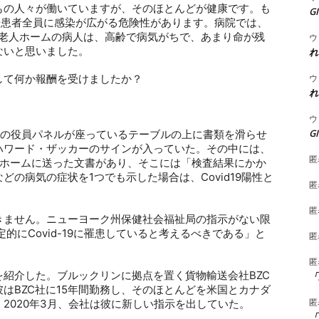
もの人々が働いていますが、そのほとんどが健康です。も
G
や患者全員に感染が広がる危険性があります。病院では、
老人ホームの病人は、高齢で病気がちで、あまり命が残
ウ
ないと思いました。
れ
ウ
して何か報酬を受けましたか？
れ
ウ
G
の役員パネルが座っているテーブルの上に書類を滑らせ
ハワード・ザッカーのサインが入っていた。その中には、
匿
ホームに送った文書があり、そこには「検査結果にかか
などの病気の症状を
1
つでも示した場合は、
Covid19
陽性と
匿
匿
きません。ニューヨーク州保健社会福祉局の指示がない限
定的に
Covid-19
に罹患していると考えるべきである」と
匿
匿
を紹介した。ブルックリンに拠点を置く貨物輸送会社
BZC
「
彼は
BZC
社に
15
年間勤務し、そのほとんどを米国とカナダ
匿
、
2020
年
3
月、会社は彼に新しい指示を出していた。
「