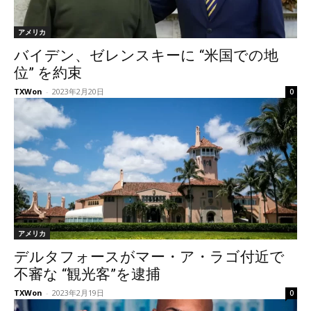
アメリカ
バイデン、ゼレンスキーに “米国での地
位” を約束
TXWon
-
2023年2月20日
0
アメリカ
デルタフォースがマー・ア・ラゴ付近で
不審な “観光客”を逮捕
TXWon
-
2023年2月19日
0