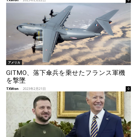
0
アメリカ
GITMO、落下傘兵を乗せたフランス軍機
を撃墜
TXWon
-
2023年2月21日
0