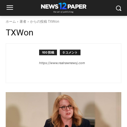
ホーム
著者
からの投稿 TXWon
TXWon
930 投稿
0 コメント
https://www.realrawnewsj.com