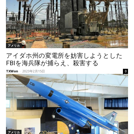
アメリカ
アイダホ州の変電所を妨害しようとした
FBIを海兵隊が捕らえ、殺害する
TXWon
-
2023年2月15日
0
アメリカ