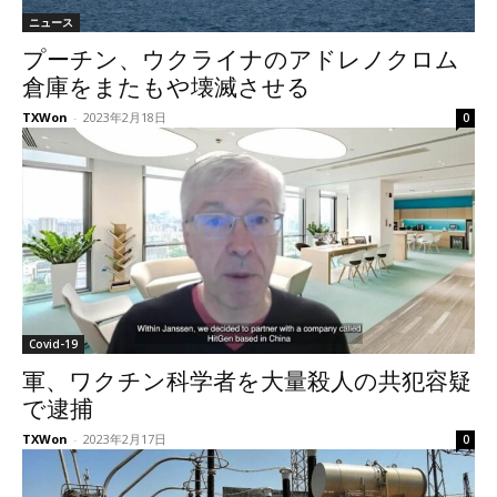
ニュース
プーチン、ウクライナのアドレノクロム
倉庫をまたもや壊滅させる
TXWon
-
2023年2月18日
0
Covid-19
軍、ワクチン科学者を大量殺人の共犯容疑
で逮捕
TXWon
-
2023年2月17日
0