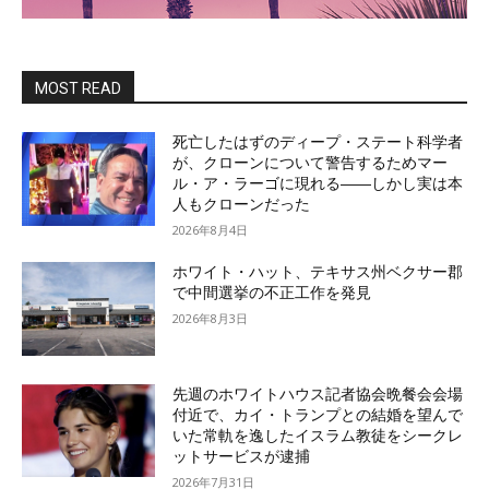
MOST READ
死亡したはずのディープ・ステート科学者
が、クローンについて警告するためマー
ル・ア・ラーゴに現れる――しかし実は本
人もクローンだった
2026年8月4日
ホワイト・ハット、テキサス州ベクサー郡
で中間選挙の不正工作を発見
2026年8月3日
先週のホワイトハウス記者協会晩餐会会場
付近で、カイ・トランプとの結婚を望んで
いた常軌を逸したイスラム教徒をシークレ
ットサービスが逮捕
2026年7月31日