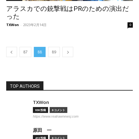
アラスカでの銃撃戦はPRのための演出だ
った
TXWon
-
2023年2月14日
0
87
88
89
TOP AUTHORS
TXWon
930 投稿
0 コメント
https://www.realrawnewsj.com
原田 一
413 投稿
0 コメント