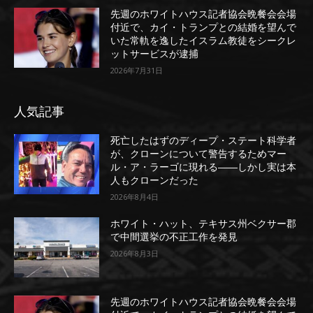
先週のホワイトハウス記者協会晩餐会会場
付近で、カイ・トランプとの結婚を望んで
いた常軌を逸したイスラム教徒をシークレ
ットサービスが逮捕
2026年7月31日
人気記事
死亡したはずのディープ・ステート科学者
が、クローンについて警告するためマー
ル・ア・ラーゴに現れる――しかし実は本
人もクローンだった
2026年8月4日
ホワイト・ハット、テキサス州ベクサー郡
で中間選挙の不正工作を発見
2026年8月3日
先週のホワイトハウス記者協会晩餐会会場