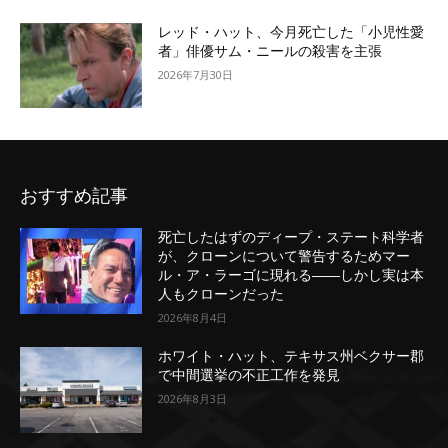
レッド・ハット、今月死亡した「小児性愛
者」俳優サム・ニールの殺害を主張
2026年7月30日
おすすめ記事
死亡したはずのディープ・ステート科学者
が、クローンについて警告するためマー
ル・ア・ラーゴに現れる――しかし実は本
人もクローンだった
2026年8月4日
ホワイト・ハット、テキサス州ベクサー郡
で中間選挙の不正工作を発見
2026年8月3日