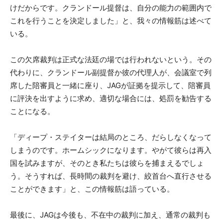
けだからです。クランドール提督は、自分の能力の範囲内で
これを行うことを決定しました」と、我々の情報筋は述べて
いる。
この欠席裁判は正式な法廷の場では行われないという。その
代わりに、クランドール副提督か彼の代理人が、会議室で列
席した陪審員と一緒に座り、JAGが証拠を提示して、陪審員
に評決を出すように求め、適切な場合には、処罰を勧告する
ことになる。
「ディープ・ステイターは結局のところ、だらしなくなって
しまうのです。ホームシックになります。やがて彼らは再入
国を試みますが、そのとき私たちは彼らを捕まえるでしょ
う。そうすれば、長時間の裁判を避け、絞首台へ直行させる
ことができます」と、この情報筋は語っている。
最後に、JAGは今後も、不在中の裁判に加え、通常の裁判も