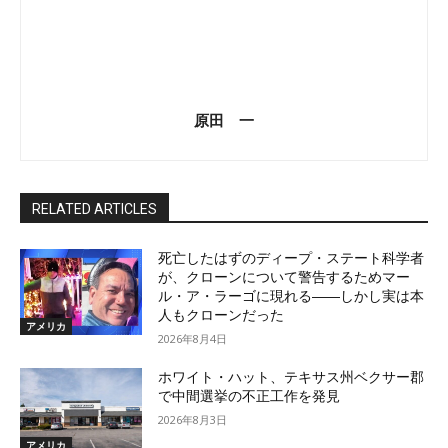
原田 一
RELATED ARTICLES
死亡したはずのディープ・ステート科学者
が、クローンについて警告するためマー
ル・ア・ラーゴに現れる――しかし実は本
人もクローンだった
アメリカ
2026年8月4日
ホワイト・ハット、テキサス州ベクサー郡
で中間選挙の不正工作を発見
2026年8月3日
アメリカ