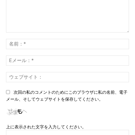
コ
メ
名
ン
前
ト：
*
E
メ
ー
ウ
ル
ェ
*
ブ
次回の私のコメントのためにこのブラウザに私の名前、電子
サ
メール、そしてウェブサイトを保存してください。
イ
ト
上に表示された文字を入力してください。