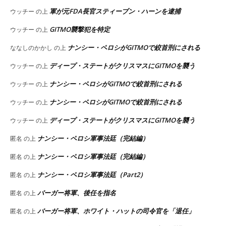
軍が元FDA長官スティーブン・ハーンを逮捕
ウッチー
の上
GITMO襲撃犯を特定
ウッチー
の上
ナンシー・ペロシがGITMOで絞首刑にされる
ななしのかかし
の上
ディープ・ステートがクリスマスにGITMOを襲う
ウッチー
の上
ナンシー・ペロシがGITMOで絞首刑にされる
ウッチー
の上
ナンシー・ペロシがGITMOで絞首刑にされる
ウッチー
の上
ディープ・ステートがクリスマスにGITMOを襲う
ウッチー
の上
ナンシー・ペロシ軍事法廷（完結編）
匿名
の上
ナンシー・ペロシ軍事法廷（完結編）
匿名
の上
ナンシー・ペロシ軍事法廷（Part2）
匿名
の上
バーガー将軍、後任を指名
匿名
の上
バーガー将軍、ホワイト・ハットの司令官を「退任」
匿名
の上