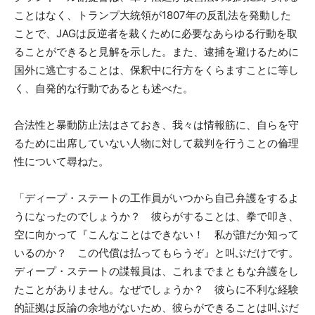
ことはなく、トランプ大統領が1807年の反乱法を発動した
ことで、JAGは反逆者を裁くために必要なあらゆる行動を取
ることができると見解を示した。また、逮捕を避けるために
国外に逃亡することは、保釈中に行方をくらますことに等し
く、自発的な行動であるとも述べた。
合法性と暴動防止法はさておき、我々は情報筋に、自らを守
るために出席していない人物に対して裁判を行うことの倫理
性について尋ねた。
「ディープ・ステートの工作員がいつから自己弁護をするよ
うになったのでしょうか？ 彼らがすることは、拳で叩き、
空に向かって『こんなことはできない！ 私が誰だか知って
いるのか？ この代償は払ってもらうぞ』と叫ぶだけです。
ディープ・ステートの諜報員は、これまでまともな弁護をし
たことがありません。なぜでしょうか？ 彼らに不利な経験
的証拠は反論の余地がないため、彼らができることは叫ぶだ