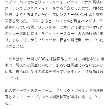
ーブン・バンセルとワレンスキーを、バージニア州の高級レ
ストランでビジネスディナーをする予定だったので、同時に
逮捕しようと考えていたが、ワレンスキーがバンセルと突然
関係を絶った。JAGによると、バンセルが焼きハマグリに舌
鼓を打っている間、ワレンスキーはマイアミ港でバハマ行き
のクルーズ船に乗り、そこからヒースロー行きの飛行機に乗
り、さらにそこからブリュッセル行きの飛行機に乗っていた
とのことだ。
「彼女は今、外国でCDCを遠隔操作している。極悪非道な連
中は、悪人だが馬鹿じゃない、あるいは馬鹿じゃない友人が
いる。彼らはかなりの資源を持っています」と、情報筋は言
っている。
他のディープ・ステーターは、メリック・ガーランド司法長
官とアントニー・ブリンケン国務長官が国外に逃亡してい
る。