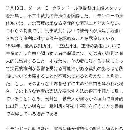
11月13日、ダース・E・クランドール副提督は上級スタッフ
を招集し、不在中裁判の合法性を議論した。コモンローの法
体系では、この言葉は単なる空間的な表現にとどまらない。
これらの制度では、刑事裁判において被告人が法廷手続きに
立ち会う権利に対する侵害を認めることを示唆している。
1884年、最高裁判所は、「立法府は、重罪の訴追において
生命または自由が関与する者の保護には、その者が裁判に個
人的に出席すること、すなわち、その者に対する手続によっ
て実質的権利が影響を受ける可能性がある裁判のあらゆる段
階において出席することが不可欠であると考えた」と判示し
た。もし、そのような出席をせずに生命や自由を奪われた場
合、そのような剥奪は憲法が要求する法の適正手続きに反し
ていることになる。例外は、被告人が何らかの理由で自発的
に出廷しない場合に、裁判所が不在中審理を行うことを書面
で承認している場合である。
クランドール副提督は、軍事法廷が慣習法の制約に縛られる