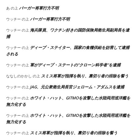
バーガー将軍行方不明
あ
の上
バーガー将軍行方不明
ウッチー
の上
海兵隊員、ワクチン好きの国防保険局衛生局副局長を逮
ウッチー
の上
捕
ディープ・ステイター、国家の食糧供給を妨害して逮捕
ウッチー
の上
される
軍がディープ・ステートの”クローン科学者”を逮捕
ウッチー
の上
スミス将軍が指揮を執り、裏切り者の排除を誓う
ななしのかかし
の上
JAG、元公衆衛生局長官ジェローム・アダムスを逮捕
ウッチー
の上
ホワイト・ハット、GITMOを攻撃した水陸両用巡洋艦を
ウッチー
の上
無力化する
ホワイト・ハット、GITMOを攻撃した水陸両用巡洋艦を
ウッチー
の上
無力化する
スミス将軍が指揮を執り、裏切り者の排除を誓う
ウッチー
の上