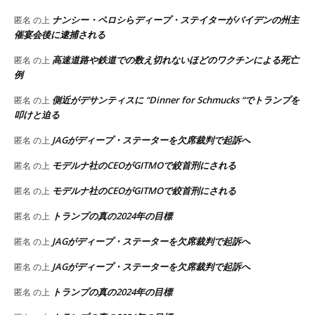
ナンシー・ペロシらディープ・ステイターがバイデンの州主
匿名
の上
催宴会後に逮捕される
高速道路や鉄道での数え切れないほどのワクチンによる死亡
匿名
の上
例
側近がデサンティスに “Dinner for Schmucks “でトランプを
匿名
の上
叩けと迫る
JAGがディープ・ステーターを欠席裁判で起訴へ
匿名
の上
モデルナ社のCEOがGITMOで絞首刑にされる
匿名
の上
モデルナ社のCEOがGITMOで絞首刑にされる
匿名
の上
トランプの真の2024年の目標
匿名
の上
JAGがディープ・ステーターを欠席裁判で起訴へ
匿名
の上
JAGがディープ・ステーターを欠席裁判で起訴へ
匿名
の上
トランプの真の2024年の目標
匿名
の上