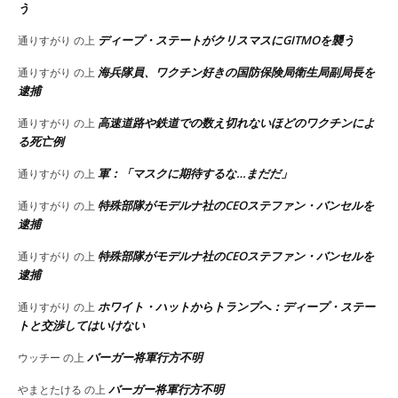
う
ディープ・ステートがクリスマスにGITMOを襲う
通りすがり
の上
海兵隊員、ワクチン好きの国防保険局衛生局副局長を
通りすがり
の上
逮捕
高速道路や鉄道での数え切れないほどのワクチンによ
通りすがり
の上
る死亡例
軍：「マスクに期待するな…まだだ」
通りすがり
の上
特殊部隊がモデルナ社のCEOステファン・バンセルを
通りすがり
の上
逮捕
特殊部隊がモデルナ社のCEOステファン・バンセルを
通りすがり
の上
逮捕
ホワイト・ハットからトランプへ：ディープ・ステー
通りすがり
の上
トと交渉してはいけない
バーガー将軍行方不明
ウッチー
の上
バーガー将軍行方不明
やまとたける
の上