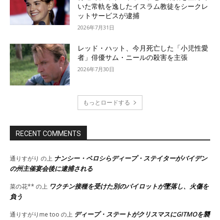
いた常軌を逸したイスラム教徒をシークレ
ットサービスが逮捕
2026年7月31日
レッド・ハット、今月死亡した「小児性愛
者」俳優サム・ニールの殺害を主張
2026年7月30日
もっとロードする
RECENT COMMENTS
ナンシー・ペロシらディープ・ステイターがバイデン
通りすがり
の上
の州主催宴会後に逮捕される
ワクチン接種を受けた別のパイロットが墜落し、火傷を
菜の花**
の上
負う
ディープ・ステートがクリスマスにGITMOを襲
通りすがりme too
の上