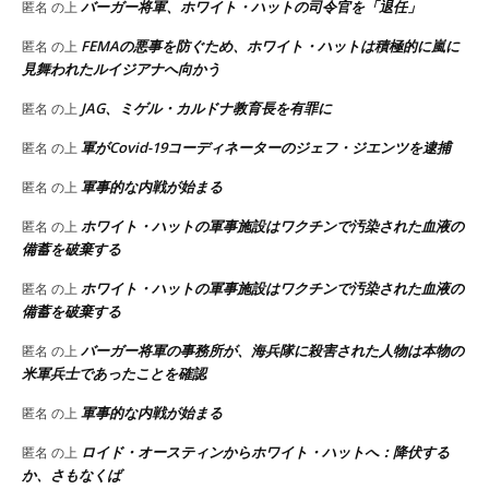
バーガー将軍、ホワイト・ハットの司令官を「退任」
匿名
の上
FEMAの悪事を防ぐため、ホワイト・ハットは積極的に嵐に
匿名
の上
見舞われたルイジアナへ向かう
JAG、ミゲル・カルドナ教育長を有罪に
匿名
の上
軍がCovid-19コーディネーターのジェフ・ジエンツを逮捕
匿名
の上
軍事的な内戦が始まる
匿名
の上
ホワイト・ハットの軍事施設はワクチンで汚染された血液の
匿名
の上
備蓄を破棄する
ホワイト・ハットの軍事施設はワクチンで汚染された血液の
匿名
の上
備蓄を破棄する
バーガー将軍の事務所が、海兵隊に殺害された人物は本物の
匿名
の上
米軍兵士であったことを確認
軍事的な内戦が始まる
匿名
の上
ロイド・オースティンからホワイト・ハットへ：降伏する
匿名
の上
か、さもなくば