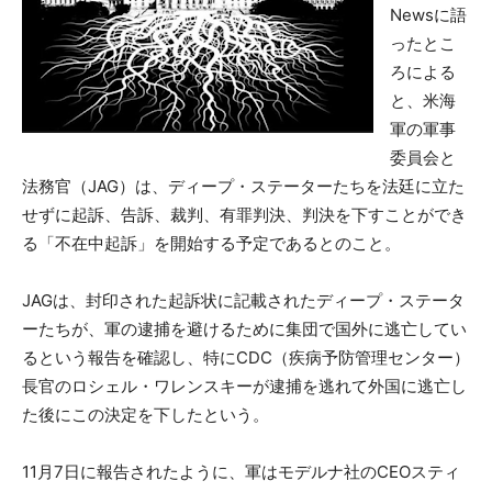
Newsに語
ったとこ
ろによる
と、米海
軍の軍事
委員会と
法務官（JAG）は、ディープ・ステーターたちを法廷に立た
せずに起訴、告訴、裁判、有罪判決、判決を下すことができ
る「不在中起訴」を開始する予定であるとのこと。
JAGは、封印された起訴状に記載されたディープ・ステータ
ーたちが、軍の逮捕を避けるために集団で国外に逃亡してい
るという報告を確認し、特にCDC（疾病予防管理センター）
長官のロシェル・ワレンスキーが逮捕を逃れて外国に逃亡し
た後にこの決定を下したという。
11月7日に報告されたように、軍はモデルナ社のCEOスティ