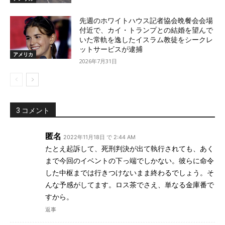
先週のホワイトハウス記者協会晩餐会会場
付近で、カイ・トランプとの結婚を望んで
いた常軌を逸したイスラム教徒をシークレ
ットサービスが逮捕
アメリカ
2026年7月31日
3 コメント
匿名
2022年11月18日 で 2:44 AM
たとえ起訴して、死刑判決が出て執行されても、あく
まで今回のイベントの下っ端でしかない。彼らに命令
した中枢までは行きつけないまま終わるでしょう。そ
んな予感がしてます。ロス茶でさえ、単なる金庫番で
すから。
返事