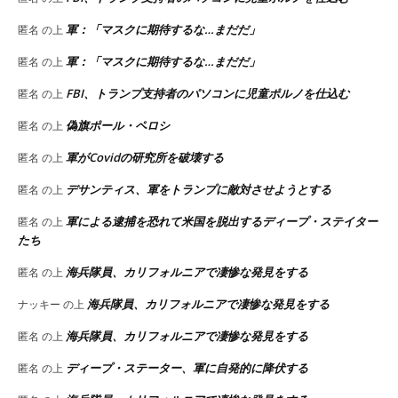
軍：「マスクに期待するな…まだだ」
匿名
の上
軍：「マスクに期待するな…まだだ」
匿名
の上
FBI、トランプ支持者のパソコンに児童ポルノを仕込む
匿名
の上
偽旗ポール・ペロシ
匿名
の上
軍がCovidの研究所を破壊する
匿名
の上
デサンティス、軍をトランプに敵対させようとする
匿名
の上
軍による逮捕を恐れて米国を脱出するディープ・ステイター
匿名
の上
たち
海兵隊員、カリフォルニアで凄惨な発見をする
匿名
の上
海兵隊員、カリフォルニアで凄惨な発見をする
ナッキー
の上
海兵隊員、カリフォルニアで凄惨な発見をする
匿名
の上
ディープ・ステーター、軍に自発的に降伏する
匿名
の上