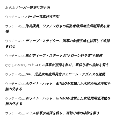
バーガー将軍行方不明
あ
の上
バーガー将軍行方不明
ウッチー
の上
海兵隊員、ワクチン好きの国防保険局衛生局副局長を逮
ウッチー
の上
捕
ディープ・ステイター、国家の食糧供給を妨害して逮捕
ウッチー
の上
される
軍がディープ・ステートの”クローン科学者”を逮捕
ウッチー
の上
スミス将軍が指揮を執り、裏切り者の排除を誓う
ななしのかかし
の上
JAG、元公衆衛生局長官ジェローム・アダムスを逮捕
ウッチー
の上
ホワイト・ハット、GITMOを攻撃した水陸両用巡洋艦を
ウッチー
の上
無力化する
ホワイト・ハット、GITMOを攻撃した水陸両用巡洋艦を
ウッチー
の上
無力化する
スミス将軍が指揮を執り、裏切り者の排除を誓う
ウッチー
の上