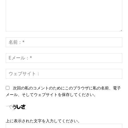
コ
メ
名
ン
前
ト：
*
E
メ
ー
ウ
ル
ェ
*
ブ
次回の私のコメントのためにこのブラウザに私の名前、電子
サ
メール、そしてウェブサイトを保存してください。
イ
ト
上に表示された文字を入力してください。