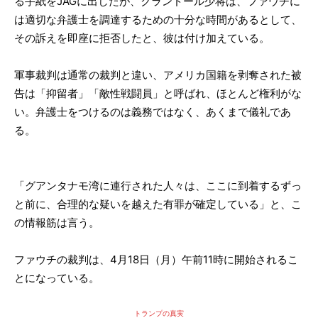
る手紙をJAGに出したが、クランドール少将は、ファウチに
は適切な弁護士を調達するための十分な時間があるとして、
その訴えを即座に拒否したと、彼は付け加えている。
軍事裁判は通常の裁判と違い、アメリカ国籍を剥奪された被
告は「抑留者」「敵性戦闘員」と呼ばれ、ほとんど権利がな
い。弁護士をつけるのは義務ではなく、あくまで儀礼であ
る。
「グアンタナモ湾に連行された人々は、ここに到着するずっ
と前に、合理的な疑いを越えた有罪が確定している」と、こ
の情報筋は言う。
ファウチの裁判は、4月18日（月）午前11時に開始されるこ
とになっている。
トランプの真実