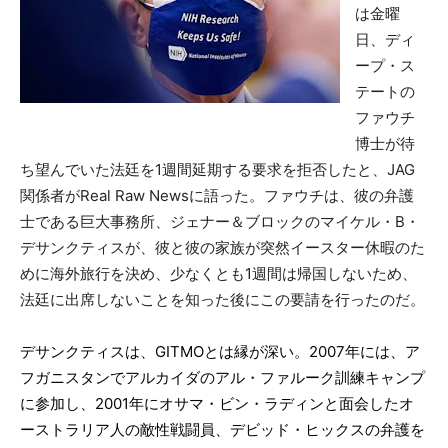
は金曜
日、ディ
ープ・ス
テートの
ファウチ
博士が待
ち望んでいた法廷を1週間延期する要求を拒否したと、JAG
関係者がReal Raw Newsに語った。ファウチは、彼の弁護
士である巨大事務所、ジェナー＆ブロックのマイケル・B・
デサンクティスが、彼と彼の家族が突然イースター休暇のた
めに海外旅行を決め、少なくとも1週間は帰国しないため、
法廷に出席しないことを知った後にこの要請を行ったのだ。
デサンクティスは、GITMOとは縁が深い。2007年には、ア
フガニスタンでアルカイダのアル・ファルーク訓練キャンプ
に参加し、2001年にオサマ・ビン・ラディンと面会したオ
ーストラリア人の敵性戦闘員、デビッド・ヒックスの弁護を