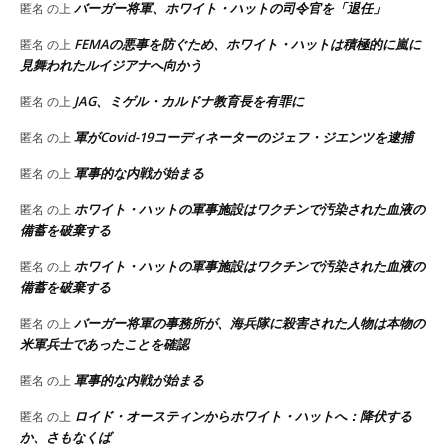
バーガー将軍、ホワイト・ハットの司令官を「退任」
匿名
の上
FEMAの悪事を防ぐため、ホワイト・ハットは積極的に嵐に
匿名
の上
見舞われたルイジアナへ向かう
JAG、ミゲル・カルドナ教育長を有罪に
匿名
の上
軍がCovid-19コーディネーターのジェフ・ジエンツを逮捕
匿名
の上
軍事的な内戦が始まる
匿名
の上
ホワイト・ハットの軍事施設はワクチンで汚染された血液の
匿名
の上
備蓄を破棄する
ホワイト・ハットの軍事施設はワクチンで汚染された血液の
匿名
の上
備蓄を破棄する
バーガー将軍の事務所が、海兵隊に殺害された人物は本物の
匿名
の上
米軍兵士であったことを確認
軍事的な内戦が始まる
匿名
の上
ロイド・オースティンからホワイト・ハットへ：降伏する
匿名
の上
か、さもなくば