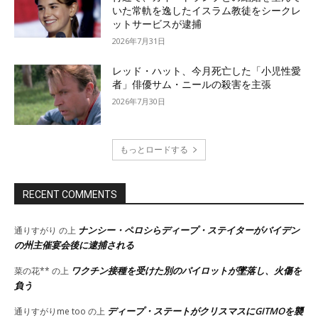
いた常軌を逸したイスラム教徒をシークレ
ットサービスが逮捕
2026年7月31日
レッド・ハット、今月死亡した「小児性愛
者」俳優サム・ニールの殺害を主張
2026年7月30日
もっとロードする
RECENT COMMENTS
ナンシー・ペロシらディープ・ステイターがバイデン
通りすがり
の上
の州主催宴会後に逮捕される
ワクチン接種を受けた別のパイロットが墜落し、火傷を
菜の花**
の上
負う
ディープ・ステートがクリスマスにGITMOを襲
通りすがりme too
の上