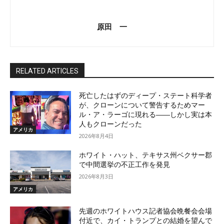
原田 一
RELATED ARTICLES
死亡したはずのディープ・ステート科学者
が、クローンについて警告するためマー
ル・ア・ラーゴに現れる――しかし実は本
人もクローンだった
アメリカ
2026年8月4日
ホワイト・ハット、テキサス州ベクサー郡
で中間選挙の不正工作を発見
2026年8月3日
アメリカ
先週のホワイトハウス記者協会晩餐会会場
付近で、カイ・トランプとの結婚を望んで