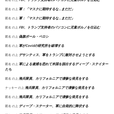
軍：「マスクに期待するな…まだだ」
匿名
の上
軍：「マスクに期待するな…まだだ」
匿名
の上
FBI、トランプ支持者のパソコンに児童ポルノを仕込む
匿名
の上
偽旗ポール・ペロシ
匿名
の上
軍がCovidの研究所を破壊する
匿名
の上
デサンティス、軍をトランプに敵対させようとする
匿名
の上
軍による逮捕を恐れて米国を脱出するディープ・ステイター
匿名
の上
たち
海兵隊員、カリフォルニアで凄惨な発見をする
匿名
の上
海兵隊員、カリフォルニアで凄惨な発見をする
ナッキー
の上
海兵隊員、カリフォルニアで凄惨な発見をする
匿名
の上
ディープ・ステーター、軍に自発的に降伏する
匿名
の上