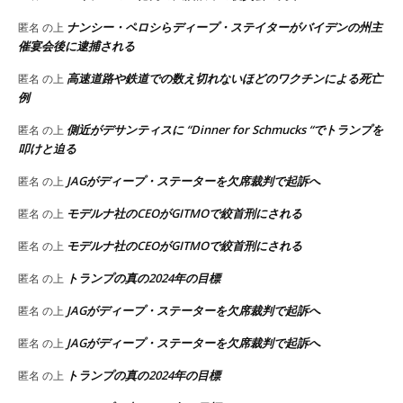
ナンシー・ペロシらディープ・ステイターがバイデンの州主
匿名
の上
催宴会後に逮捕される
高速道路や鉄道での数え切れないほどのワクチンによる死亡
匿名
の上
例
側近がデサンティスに “Dinner for Schmucks “でトランプを
匿名
の上
叩けと迫る
JAGがディープ・ステーターを欠席裁判で起訴へ
匿名
の上
モデルナ社のCEOがGITMOで絞首刑にされる
匿名
の上
モデルナ社のCEOがGITMOで絞首刑にされる
匿名
の上
トランプの真の2024年の目標
匿名
の上
JAGがディープ・ステーターを欠席裁判で起訴へ
匿名
の上
JAGがディープ・ステーターを欠席裁判で起訴へ
匿名
の上
トランプの真の2024年の目標
匿名
の上