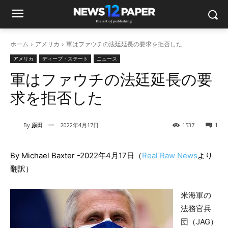
ホーム
アメリカ
軍はファウチの法廷延長の要求を拒否した
アメリカ
ディープ・ステート
ニュース
軍はファウチの法廷延長の要
求を拒否した
By
原田 一
2022年4月17日
1537
1
By Michael Baxter -2022年4月17日（
Real Raw News
より
翻訳）
米海軍の
法務官兵
団（JAG）