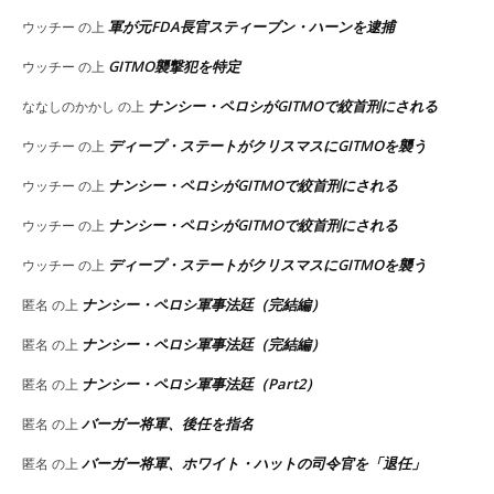
軍が元FDA長官スティーブン・ハーンを逮捕
ウッチー
の上
GITMO襲撃犯を特定
ウッチー
の上
ナンシー・ペロシがGITMOで絞首刑にされる
ななしのかかし
の上
ディープ・ステートがクリスマスにGITMOを襲う
ウッチー
の上
ナンシー・ペロシがGITMOで絞首刑にされる
ウッチー
の上
ナンシー・ペロシがGITMOで絞首刑にされる
ウッチー
の上
ディープ・ステートがクリスマスにGITMOを襲う
ウッチー
の上
ナンシー・ペロシ軍事法廷（完結編）
匿名
の上
ナンシー・ペロシ軍事法廷（完結編）
匿名
の上
ナンシー・ペロシ軍事法廷（Part2）
匿名
の上
バーガー将軍、後任を指名
匿名
の上
バーガー将軍、ホワイト・ハットの司令官を「退任」
匿名
の上