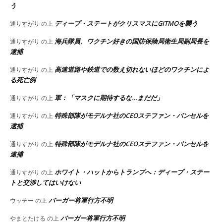
う
ディープ・ステートがクリスマスにGITMOを襲う
通りすがり
の上
海兵隊員、ワクチン好きの国防保険局衛生局副局長を
通りすがり
の上
逮捕
高速道路や鉄道での数え切れないほどのワクチンによ
通りすがり
の上
る死亡例
軍：「マスクに期待するな…まだだ」
通りすがり
の上
特殊部隊がモデルナ社のCEOステファン・バンセルを
通りすがり
の上
逮捕
特殊部隊がモデルナ社のCEOステファン・バンセルを
通りすがり
の上
逮捕
ホワイト・ハットからトランプへ：ディープ・ステー
通りすがり
の上
トと交渉してはいけない
バーガー将軍行方不明
ウッチー
の上
バーガー将軍行方不明
やまとたける
の上