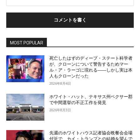
MOST POPULAR
死亡したはずのディープ・ステート科学者
が、クローンについて警告するためマー
ル・ア・ラーゴに現れる――しかし実は本
人もクローンだった
2026年8月4日
ホワイト・ハット、テキサス州ベクサー郡
で中間選挙の不正工作を発見
2026年8月3日
先週のホワイトハウス記者協会晩餐会会場
付近で、カイ・トランプとの結婚を望んで