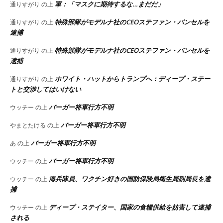
軍：「マスクに期待するな…まだだ」
通りすがり
の上
特殊部隊がモデルナ社のCEOステファン・バンセルを
通りすがり
の上
逮捕
特殊部隊がモデルナ社のCEOステファン・バンセルを
通りすがり
の上
逮捕
ホワイト・ハットからトランプへ：ディープ・ステー
通りすがり
の上
トと交渉してはいけない
バーガー将軍行方不明
ウッチー
の上
バーガー将軍行方不明
やまとたける
の上
バーガー将軍行方不明
あ
の上
バーガー将軍行方不明
ウッチー
の上
海兵隊員、ワクチン好きの国防保険局衛生局副局長を逮
ウッチー
の上
捕
ディープ・ステイター、国家の食糧供給を妨害して逮捕
ウッチー
の上
される