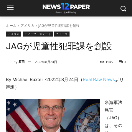
ホーム
アメリカ
JAGが児童性犯罪課を創設
アメリカ
ディープ・ステート
ニュース
JAGが児童性犯罪課を創設
By
原田 一
2022年8月24日
1545
3
By Michael Baxter -2022年8月24日（
Real Raw News
より
翻訳）
米海軍法
務官
（JAG）
は、その