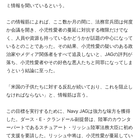
ミ情報を聞いているという。
この情報筋によれば、ここ数か月の間に、法務官兵団は何度
か会議を開き、小児性愛者の蔓延に対抗する権限だけでな
く、人員や資源も持っているかどうかが話題の中心になって
いるとのことであった。その結果、小児性愛の疑いのある政
治家やメディア関係者をすべて追及しないと、JAGの評判が
落ち、小児性愛者やその好色な悪人たちと同罪になってしま
うという結論に至った。
「米国の子供たちに対する反乱が続いており、これを阻止し
なければならない」と、情報筋は言う。
この目標を実行するために、Navy JAGは強力な味方を獲得
した。ダース・E・クランドール副提督は、陸軍のカウンタ
ーパートであるスチュアート・リッシュ陸軍法務大臣に初め
て支援を要請した。リッシュ中将は、小児性愛が蔓延してい