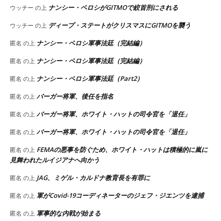
ナンシー・ペロシがGITMOで絞首刑にされる
ウッチー
の上
ディープ・ステートがクリスマスにGITMOを襲う
ウッチー
の上
ナンシー・ペロシ軍事法廷（完結編）
匿名
の上
ナンシー・ペロシ軍事法廷（完結編）
匿名
の上
ナンシー・ペロシ軍事法廷（Part2）
匿名
の上
バーガー将軍、後任を指名
匿名
の上
バーガー将軍、ホワイト・ハットの司令官を「退任」
匿名
の上
バーガー将軍、ホワイト・ハットの司令官を「退任」
匿名
の上
FEMAの悪事を防ぐため、ホワイト・ハットは積極的に嵐に
匿名
の上
見舞われたルイジアナへ向かう
JAG、ミゲル・カルドナ教育長を有罪に
匿名
の上
軍がCovid-19コーディネーターのジェフ・ジエンツを逮捕
匿名
の上
軍事的な内戦が始まる
匿名
の上