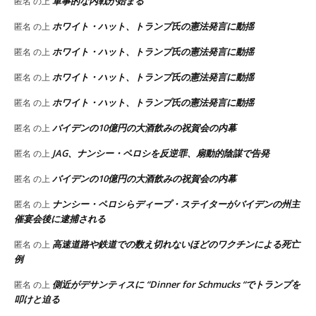
軍事的な内戦が始まる
匿名
の上
ホワイト・ハット、トランプ氏の憲法発言に動揺
匿名
の上
ホワイト・ハット、トランプ氏の憲法発言に動揺
匿名
の上
ホワイト・ハット、トランプ氏の憲法発言に動揺
匿名
の上
ホワイト・ハット、トランプ氏の憲法発言に動揺
匿名
の上
バイデンの10億円の大酒飲みの祝賀会の内幕
匿名
の上
JAG、ナンシー・ペロシを反逆罪、扇動的陰謀で告発
匿名
の上
バイデンの10億円の大酒飲みの祝賀会の内幕
匿名
の上
ナンシー・ペロシらディープ・ステイターがバイデンの州主
匿名
の上
催宴会後に逮捕される
高速道路や鉄道での数え切れないほどのワクチンによる死亡
匿名
の上
例
側近がデサンティスに “Dinner for Schmucks “でトランプを
匿名
の上
叩けと迫る