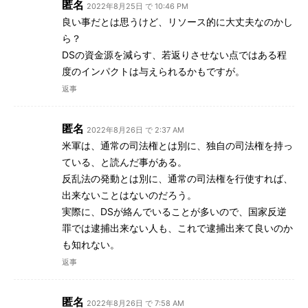
匿名
2022年8月25日 で 10:46 PM
良い事だとは思うけど、リソース的に大丈夫なのかし
ら？
DSの資金源を減らす、若返りさせない点ではある程
度のインパクトは与えられるかもですが。
返事
匿名
2022年8月26日 で 2:37 AM
米軍は、通常の司法権とは別に、独自の司法権を持っ
ている、と読んだ事がある。
反乱法の発動とは別に、通常の司法権を行使すれば、
出来ないことはないのだろう。
実際に、DSが絡んでいることが多いので、国家反逆
罪では逮捕出来ない人も、これで逮捕出来て良いのか
も知れない。
返事
匿名
2022年8月26日 で 7:58 AM