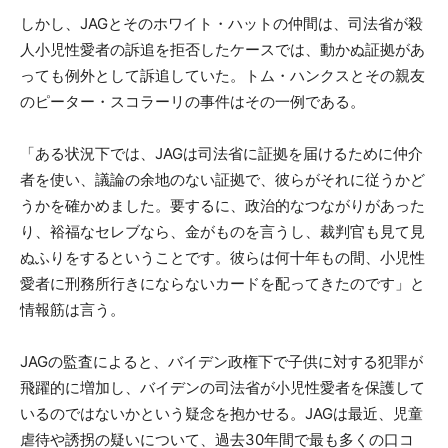
しかし、JAGとそのホワイト・ハットの仲間は、司法省が殺
人小児性愛者の訴追を拒否したケースでは、動かぬ証拠があ
っても例外として訴追していた。トム・ハンクスとその親友
のピーター・スコラーリの事件はその一例である。
「ある状況下では、JAGは司法省に証拠を届けるために仲介
者を使い、議論の余地のない証拠で、彼らがそれに従うかど
うかを確かめました。要するに、政治的なつながりがあった
り、裕福なセレブなら、金がものを言うし、裁判官も見て見
ぬふりをするということです。彼らは何十年もの間、小児性
愛者に刑務所行きにならないカードを配ってきたのです」と
情報筋は言う。
JAGの監査によると、バイデン政権下で子供に対する犯罪が
飛躍的に増加し、バイデンの司法省が小児性愛者を保護して
いるのではないかという疑念を抱かせる。JAGは最近、児童
虐待や誘拐の疑いについて、過去30年間で最も多くの口コ