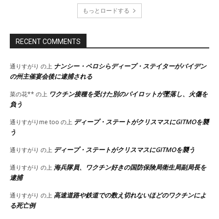
もっとロードする
RECENT COMMENTS
ナンシー・ペロシらディープ・ステイターがバイデン
通りすがり
の上
の州主催宴会後に逮捕される
ワクチン接種を受けた別のパイロットが墜落し、火傷を
菜の花**
の上
負う
ディープ・ステートがクリスマスにGITMOを襲
通りすがりme too
の上
う
ディープ・ステートがクリスマスにGITMOを襲う
通りすがり
の上
海兵隊員、ワクチン好きの国防保険局衛生局副局長を
通りすがり
の上
逮捕
高速道路や鉄道での数え切れないほどのワクチンによ
通りすがり
の上
る死亡例