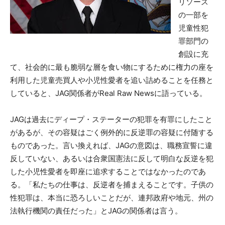
リソース
の一部を
児童性犯
罪部門の
創設に充
て、社会的に最も脆弱な層を食い物にするために権力の座を
利用した児童売買人や小児性愛者を追い詰めることを任務と
していると、JAG関係者がReal Raw Newsに語っている。
JAGは過去にディープ・ステーターの犯罪を有罪にしたこと
があるが、その容疑はごく例外的に反逆罪の容疑に付随する
ものであった。言い換えれば、JAGの意図は、職務宣誓に違
反していない、あるいは合衆国憲法に反して明白な反逆を犯
した小児性愛者を即座に追求することではなかったのであ
る。「私たちの仕事は、反逆者を捕まえることです。子供の
性犯罪は、本当に恐ろしいことだが、連邦政府や地元、州の
法執行機関の責任だった」とJAGの関係者は言う。