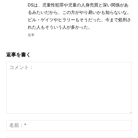
DSは、児童性犯罪や児童の人身売買と深い関係があ
るみたいだから、この方がやり易いかも知らないな。
ビル・ゲイツやヒラリーもそうだった。今まで処刑さ
れた人もそういう人が多かった。
返事
返事を書く
コ
メ
名
ン
前
ト：
*