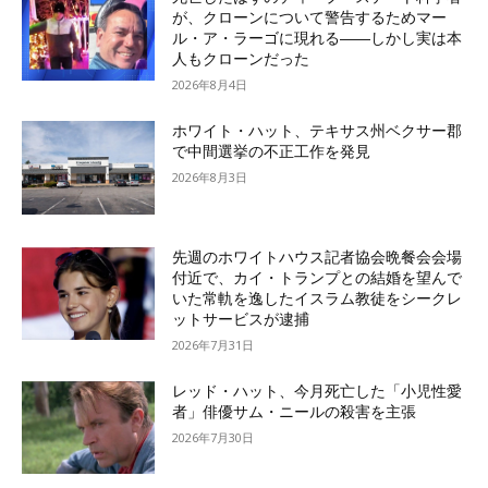
が、クローンについて警告するためマー
ル・ア・ラーゴに現れる――しかし実は本
人もクローンだった
2026年8月4日
ホワイト・ハット、テキサス州ベクサー郡
で中間選挙の不正工作を発見
2026年8月3日
先週のホワイトハウス記者協会晩餐会会場
付近で、カイ・トランプとの結婚を望んで
いた常軌を逸したイスラム教徒をシークレ
ットサービスが逮捕
2026年7月31日
レッド・ハット、今月死亡した「小児性愛
者」俳優サム・ニールの殺害を主張
2026年7月30日