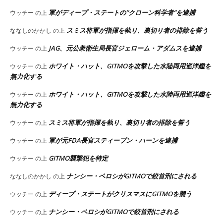
軍がディープ・ステートの”クローン科学者”を逮捕
ウッチー
の上
スミス将軍が指揮を執り、裏切り者の排除を誓う
ななしのかかし
の上
JAG、元公衆衛生局長官ジェローム・アダムスを逮捕
ウッチー
の上
ホワイト・ハット、GITMOを攻撃した水陸両用巡洋艦を
ウッチー
の上
無力化する
ホワイト・ハット、GITMOを攻撃した水陸両用巡洋艦を
ウッチー
の上
無力化する
スミス将軍が指揮を執り、裏切り者の排除を誓う
ウッチー
の上
軍が元FDA長官スティーブン・ハーンを逮捕
ウッチー
の上
GITMO襲撃犯を特定
ウッチー
の上
ナンシー・ペロシがGITMOで絞首刑にされる
ななしのかかし
の上
ディープ・ステートがクリスマスにGITMOを襲う
ウッチー
の上
ナンシー・ペロシがGITMOで絞首刑にされる
ウッチー
の上