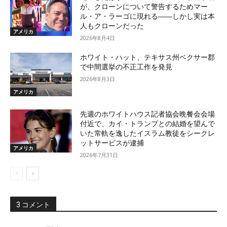
が、クローンについて警告するためマー
ル・ア・ラーゴに現れる――しかし実は本
人もクローンだった
アメリカ
2026年8月4日
ホワイト・ハット、テキサス州ベクサー郡
で中間選挙の不正工作を発見
2026年8月3日
アメリカ
先週のホワイトハウス記者協会晩餐会会場
付近で、カイ・トランプとの結婚を望んで
いた常軌を逸したイスラム教徒をシークレ
ットサービスが逮捕
アメリカ
2026年7月31日
3 コメント