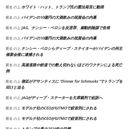
ホワイト・ハット、トランプ氏の憲法発言に動揺
匿名
の上
バイデンの10億円の大酒飲みの祝賀会の内幕
匿名
の上
JAG、ナンシー・ペロシを反逆罪、扇動的陰謀で告発
匿名
の上
バイデンの10億円の大酒飲みの祝賀会の内幕
匿名
の上
ナンシー・ペロシらディープ・ステイターがバイデンの州主
匿名
の上
催宴会後に逮捕される
高速道路や鉄道での数え切れないほどのワクチンによる死亡
匿名
の上
例
側近がデサンティスに “Dinner for Schmucks “でトランプを
匿名
の上
叩けと迫る
JAGがディープ・ステーターを欠席裁判で起訴へ
匿名
の上
モデルナ社のCEOがGITMOで絞首刑にされる
匿名
の上
モデルナ社のCEOがGITMOで絞首刑にされる
匿名
の上
トランプの真の2024年の目標
匿名
の上