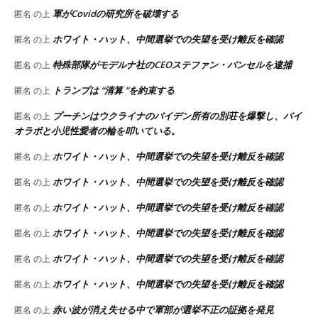
軍がCovidの研究所を破壊する
匿名
の上
ホワイト・ハット、中間選挙での失望を受け離反を確認
匿名
の上
特殊部隊がモデルナ社のCEOステファン・バンセルを逮捕
匿名
の上
トランプは “清算 “を約束する
匿名
の上
プーチンはウクライナのバイデン所有の別荘を爆撃し、バイ
匿名
の上
オラボと小児性愛者の輪を叩いている。
ホワイト・ハット、中間選挙での失望を受け離反を確認
匿名
の上
ホワイト・ハット、中間選挙での失望を受け離反を確認
匿名
の上
ホワイト・ハット、中間選挙での失望を受け離反を確認
匿名
の上
ホワイト・ハット、中間選挙での失望を受け離反を確認
匿名
の上
ホワイト・ハット、中間選挙での失望を受け離反を確認
匿名
の上
ホワイト・ハット、中間選挙での失望を受け離反を確認
匿名
の上
赤い波が消え失せる中で軍部が選挙不正の証拠を発見
匿名
の上