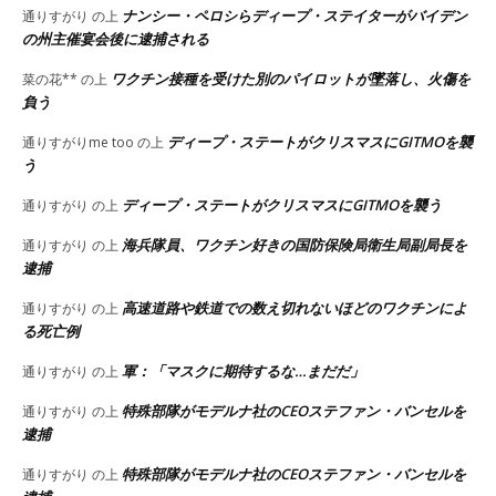
ナンシー・ペロシらディープ・ステイターがバイデン
通りすがり
の上
の州主催宴会後に逮捕される
ワクチン接種を受けた別のパイロットが墜落し、火傷を
菜の花**
の上
負う
ディープ・ステートがクリスマスにGITMOを襲
通りすがりme too
の上
う
ディープ・ステートがクリスマスにGITMOを襲う
通りすがり
の上
海兵隊員、ワクチン好きの国防保険局衛生局副局長を
通りすがり
の上
逮捕
高速道路や鉄道での数え切れないほどのワクチンによ
通りすがり
の上
る死亡例
軍：「マスクに期待するな…まだだ」
通りすがり
の上
特殊部隊がモデルナ社のCEOステファン・バンセルを
通りすがり
の上
逮捕
特殊部隊がモデルナ社のCEOステファン・バンセルを
通りすがり
の上