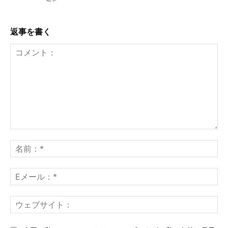
返事を書く
コ
メ
名
ン
前
ト：
*
E
メ
ー
ウ
ル
ェ
*
ブ