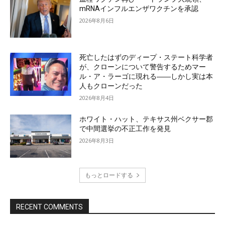
mRNAインフルエンザワクチンを承認
2026年8月6日
死亡したはずのディープ・ステート科学者
が、クローンについて警告するためマー
ル・ア・ラーゴに現れる――しかし実は本
人もクローンだった
2026年8月4日
ホワイト・ハット、テキサス州ベクサー郡
で中間選挙の不正工作を発見
2026年8月3日
もっとロードする
RECENT COMMENTS