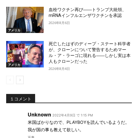
血栓ワクチン再び――トランプ大統領、
mRNAインフルエンザワクチンを承認
2026年8月6日
アメリカ
死亡したはずのディープ・ステート科学者
が、クローンについて警告するためマー
ル・ア・ラーゴに現れる――しかし実は本
人もクローンだった
アメリカ
2026年8月4日
１コメント
Unknown
2022年4月9日 で 1:15 PM
米国ばかりなので、PLAYBOYを読んでいるようだ。
我が国の事も教えて欲しい。
返事