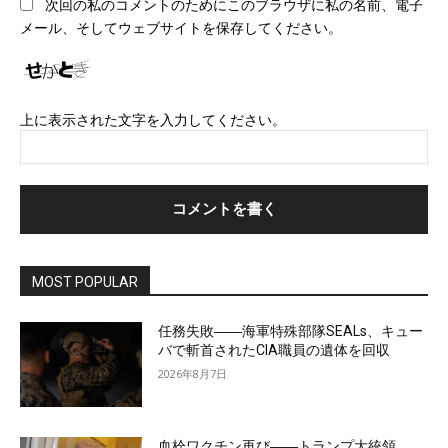
次回の私のコメントのためにこのブラウザに私の名前、電子
サ
メール、そしてウェブサイトを保存してください。
イ
ト
上に表示された文字を入力してください。
MOST POPULAR
任務失敗――海軍特殊部隊SEALs、キュー
バで斬首されたCIA職員の遺体を回収
2026年8月7日
血栓ワクチン再び――トランプ大統領、