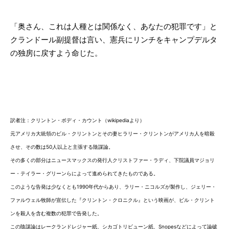
「奥さん、これは人種とは関係なく、あなたの犯罪です」と
クランドール副提督は言い、憲兵にリンチをキャンプデルタ
の独房に戻すよう命じた。
訳者注：クリントン・ボディ・カウント（wikipediaより）
元アメリカ大統領のビル・クリントンとその妻ヒラリー・クリントンがアメリカ人を暗殺
させ、その数は50人以上と主張する陰謀論。
その多くの部分はニュースマックスの発行人クリストファー・ラディ、下院議員マジョリ
ー・テイラー・グリーンらによって進められてきたものである。
このような告発は少なくとも1990年代からあり、ラリー・ニコルズが製作し、ジェリー・
ファルウェル牧師が宣伝した『クリントン・クロニクル』という映画が、ビル・クリント
ンを殺人を含む複数の犯罪で告発した。 
この陰謀論はレークランドレジャー紙、シカゴトリビューン紙、Snopesなどによって論破