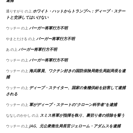
逮捕
ホワイト・ハットからトランプへ：ディープ・ステー
通りすがり
の上
トと交渉してはいけない
バーガー将軍行方不明
ウッチー
の上
バーガー将軍行方不明
やまとたける
の上
バーガー将軍行方不明
あ
の上
バーガー将軍行方不明
ウッチー
の上
海兵隊員、ワクチン好きの国防保険局衛生局副局長を逮
ウッチー
の上
捕
ディープ・ステイター、国家の食糧供給を妨害して逮捕
ウッチー
の上
される
軍がディープ・ステートの”クローン科学者”を逮捕
ウッチー
の上
スミス将軍が指揮を執り、裏切り者の排除を誓う
ななしのかかし
の上
JAG、元公衆衛生局長官ジェローム・アダムスを逮捕
ウッチー
の上