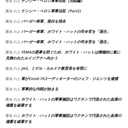
ナンシー・ペロシ軍事法廷（完結編）
匿名
の上
ナンシー・ペロシ軍事法廷（Part2）
匿名
の上
バーガー将軍、後任を指名
匿名
の上
バーガー将軍、ホワイト・ハットの司令官を「退任」
匿名
の上
バーガー将軍、ホワイト・ハットの司令官を「退任」
匿名
の上
FEMAの悪事を防ぐため、ホワイト・ハットは積極的に嵐に
匿名
の上
見舞われたルイジアナへ向かう
JAG、ミゲル・カルドナ教育長を有罪に
匿名
の上
軍がCovid-19コーディネーターのジェフ・ジエンツを逮捕
匿名
の上
軍事的な内戦が始まる
匿名
の上
ホワイト・ハットの軍事施設はワクチンで汚染された血液の
匿名
の上
備蓄を破棄する
ホワイト・ハットの軍事施設はワクチンで汚染された血液の
匿名
の上
備蓄を破棄する