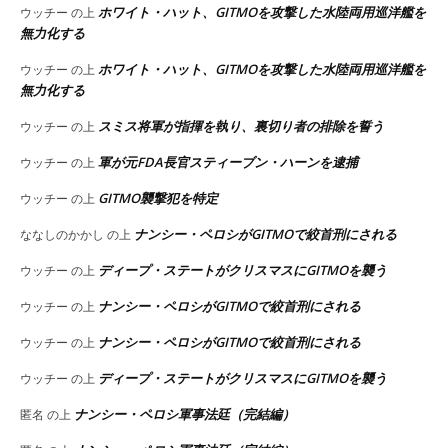
ホワイト・ハット、GITMOを攻撃した水陸両用巡洋艦を
ウッチー
の上
無力化する
ホワイト・ハット、GITMOを攻撃した水陸両用巡洋艦を
ウッチー
の上
無力化する
スミス将軍が指揮を執り、裏切り者の排除を誓う
ウッチー
の上
軍が元FDA長官スティーブン・ハーンを逮捕
ウッチー
の上
GITMO襲撃犯を特定
ウッチー
の上
ナンシー・ペロシがGITMOで絞首刑にされる
ななしのかかし
の上
ディープ・ステートがクリスマスにGITMOを襲う
ウッチー
の上
ナンシー・ペロシがGITMOで絞首刑にされる
ウッチー
の上
ナンシー・ペロシがGITMOで絞首刑にされる
ウッチー
の上
ディープ・ステートがクリスマスにGITMOを襲う
ウッチー
の上
ナンシー・ペロシ軍事法廷（完結編）
匿名
の上