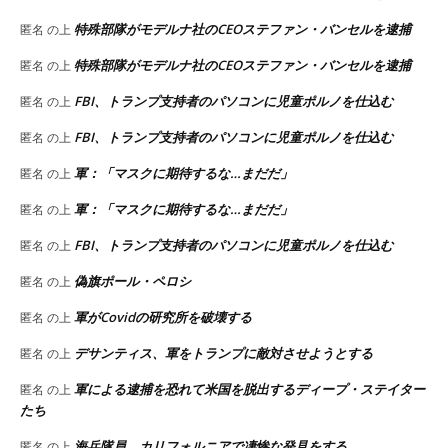
特殊部隊がモデルナ社のCEOステファン・バンセルを逮捕
匿名
の上
特殊部隊がモデルナ社のCEOステファン・バンセルを逮捕
匿名
の上
FBI、トランプ支持者のパソコンに児童ポルノを仕込む
匿名
の上
FBI、トランプ支持者のパソコンに児童ポルノを仕込む
匿名
の上
軍：「マスクに期待するな…まだだ」
匿名
の上
軍：「マスクに期待するな…まだだ」
匿名
の上
FBI、トランプ支持者のパソコンに児童ポルノを仕込む
匿名
の上
偽旗ポール・ペロシ
匿名
の上
軍がCovidの研究所を破壊する
匿名
の上
デサンティス、軍をトランプに敵対させようとする
匿名
の上
軍による逮捕を恐れて米国を脱出するディープ・ステイター
匿名
の上
たち
海兵隊員、カリフォルニアで凄惨な発見をする
匿名
の上