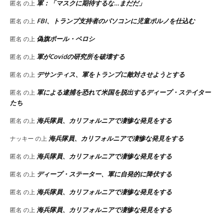
軍：「マスクに期待するな…まだだ」
匿名
の上
FBI、トランプ支持者のパソコンに児童ポルノを仕込む
匿名
の上
偽旗ポール・ペロシ
匿名
の上
軍がCovidの研究所を破壊する
匿名
の上
デサンティス、軍をトランプに敵対させようとする
匿名
の上
軍による逮捕を恐れて米国を脱出するディープ・ステイター
匿名
の上
たち
海兵隊員、カリフォルニアで凄惨な発見をする
匿名
の上
海兵隊員、カリフォルニアで凄惨な発見をする
ナッキー
の上
海兵隊員、カリフォルニアで凄惨な発見をする
匿名
の上
ディープ・ステーター、軍に自発的に降伏する
匿名
の上
海兵隊員、カリフォルニアで凄惨な発見をする
匿名
の上
海兵隊員、カリフォルニアで凄惨な発見をする
匿名
の上