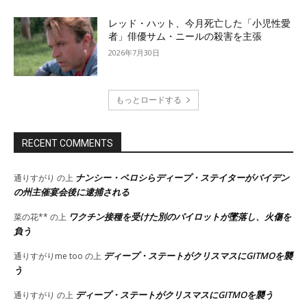
レッド・ハット、今月死亡した「小児性愛
者」俳優サム・ニールの殺害を主張
2026年7月30日
もっとロードする
RECENT COMMENTS
ナンシー・ペロシらディープ・ステイターがバイデン
通りすがり
の上
の州主催宴会後に逮捕される
ワクチン接種を受けた別のパイロットが墜落し、火傷を
菜の花**
の上
負う
ディープ・ステートがクリスマスにGITMOを襲
通りすがりme too
の上
う
ディープ・ステートがクリスマスにGITMOを襲う
通りすがり
の上