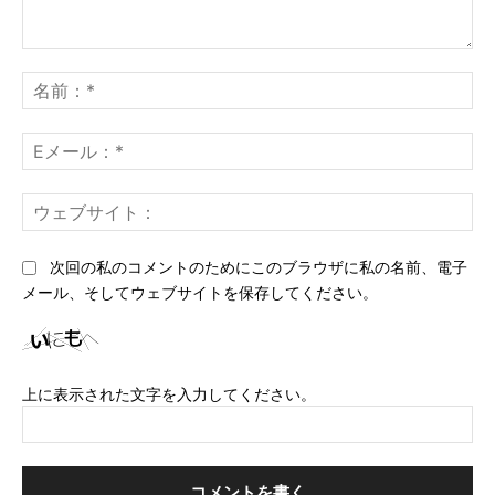
コ
メ
名
ン
前
ト：
*
E
メ
ー
ウ
ル
ェ
*
ブ
次回の私のコメントのためにこのブラウザに私の名前、電子
サ
メール、そしてウェブサイトを保存してください。
イ
ト
上に表示された文字を入力してください。