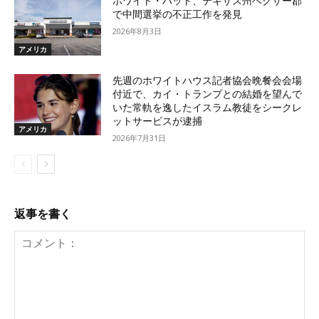
ホワイト・ハット、テキサス州ベクサー郡
で中間選挙の不正工作を発見
2026年8月3日
アメリカ
先週のホワイトハウス記者協会晩餐会会場
付近で、カイ・トランプとの結婚を望んで
いた常軌を逸したイスラム教徒をシークレ
ットサービスが逮捕
アメリカ
2026年7月31日
返事を書く