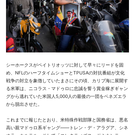
シーホークスがペイトリオッツに対して早々にリードを固
め、NFLのハーフタイムショーとTPUSAの対抗番組が文化
戦争の対立を象徴していたまさにその頃、カリブ海に展開す
る米軍は、ニコラス・マドゥロに忠誠を誓う賞金稼ぎギャン
グから逃れていた米国人5,000人の最後の一団をベネズエラ
から脱出させた。
これまでに報じたとおり、米特殊作戦部隊と国務省は、悪名
高い親マドゥロ系ギャング――トレン・デ・アラグア、シネ