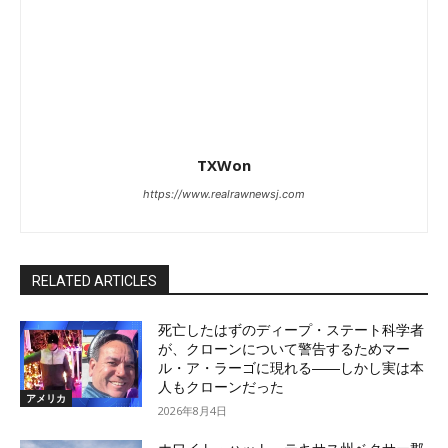
TXWon
https://www.realrawnewsj.com
RELATED ARTICLES
死亡したはずのディープ・ステート科学者
が、クローンについて警告するためマー
ル・ア・ラーゴに現れる――しかし実は本
人もクローンだった
アメリカ
2026年8月4日