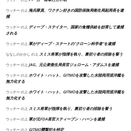
海兵隊員、ワクチン好きの国防保険局衛生局副局長を逮
ウッチー
の上
捕
ディープ・ステイター、国家の食糧供給を妨害して逮捕
ウッチー
の上
される
軍がディープ・ステートの”クローン科学者”を逮捕
ウッチー
の上
スミス将軍が指揮を執り、裏切り者の排除を誓う
ななしのかかし
の上
JAG、元公衆衛生局長官ジェローム・アダムスを逮捕
ウッチー
の上
ホワイト・ハット、GITMOを攻撃した水陸両用巡洋艦を
ウッチー
の上
無力化する
ホワイト・ハット、GITMOを攻撃した水陸両用巡洋艦を
ウッチー
の上
無力化する
スミス将軍が指揮を執り、裏切り者の排除を誓う
ウッチー
の上
軍が元FDA長官スティーブン・ハーンを逮捕
ウッチー
の上
GITMO襲撃犯を特定
ウッチー
の上