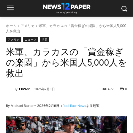
ホーム
アメリカ
米軍、カラカスの「賞金稼ぎの楽園」から米国人5,000
人を救出
アメリカ
ニュース
世界
米軍、カラカスの「賞金稼ぎ
の楽園」から米国人5,000人を
救出
By
TXWon
2026年2月9日
677
0
By Michael Baxter – 2026年2月9日（
Real Raw News
より翻訳）