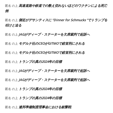
高速道路や鉄道での数え切れないほどのワクチンによる死亡
匿名
の上
例
側近がデサンティスに “Dinner for Schmucks “でトランプを
匿名
の上
叩けと迫る
JAGがディープ・ステーターを欠席裁判で起訴へ
匿名
の上
モデルナ社のCEOがGITMOで絞首刑にされる
匿名
の上
モデルナ社のCEOがGITMOで絞首刑にされる
匿名
の上
トランプの真の2024年の目標
匿名
の上
JAGがディープ・ステーターを欠席裁判で起訴へ
匿名
の上
JAGがディープ・ステーターを欠席裁判で起訴へ
匿名
の上
トランプの真の2024年の目標
匿名
の上
トランプの真の2024年の目標
匿名
の上
連邦準備制度理事会における銃撃戦
匿名
の上