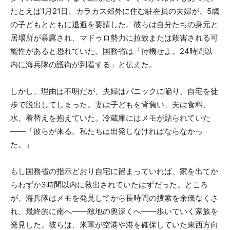
たとえば1月21日、カラカス郊外に住む駐在員の夫婦が、5歳
の子どもとともに退避を要請した。彼らは自分たちの身元と
居場所が暴露され、マドゥロ勢力に拉致または殺害される可
能性があると恐れていた。国務省は「待機せよ。24時間以
内に海兵隊の護衛が到着する」と伝えた。
しかし、理由は不明だが、夫婦はパニックに陥り、自宅を徒
歩で脱出してしまった。妻は子どもを背負い、夫は食料、
水、着替えを抱えていた。冷蔵庫にはメモが貼られていた
――「彼らが来る。私たちは出発しなければならなかっ
た。」
もし国務省の指示どおり自宅に留まっていれば、家を出てか
らわずか3時間以内に救出されていたはずだった。ところ
が、海兵隊はメモを発見してから長時間の捜索を余儀なくさ
れ、最終的に南へ――敵地の奥深くへ――歩いていく家族を
発見した。彼らは、米軍が空港や港を確保していた東西方向