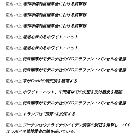
連邦準備制度理事会における銃撃戦
匿名
の上
連邦準備制度理事会における銃撃戦
匿名
の上
連邦準備制度理事会における銃撃戦
匿名
の上
混迷を深めるホワイト・ハット
匿名
の上
混迷を深めるホワイト・ハット
匿名
の上
特殊部隊がモデルナ社のCEOステファン・バンセルを逮捕
匿名
の上
特殊部隊がモデルナ社のCEOステファン・バンセルを逮捕
匿名
の上
軍がCovidの研究所を破壊する
匿名
の上
ホワイト・ハット、中間選挙での失望を受け離反を確認
匿名
の上
特殊部隊がモデルナ社のCEOステファン・バンセルを逮捕
匿名
の上
トランプは “清算 “を約束する
匿名
の上
プーチンはウクライナのバイデン所有の別荘を爆撃し、バイ
匿名
の上
オラボと小児性愛者の輪を叩いている。