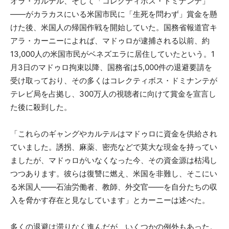
オラ・カルテル、そして「コレクティボス・ドミナンテ」
――がカラカスにいる米国市民に「生死を問わず」賞金を懸
けた後、米国人の帰国作戦を開始していた。国務省報道官キ
アラ・カーニーによれば、マドゥロが逮捕される以前、約
13,000人の米国市民がベネズエラに居住していたという。1
月3日のマドゥロ拘束以降、国務省は5,000件の退避要請を
受け取っており、その多くはコレクティボス・ドミナンテが
テレビ局を占拠し、300万人の視聴者に向けて賞金を宣言し
た後に殺到した。
「これらのギャングやカルテルはマドゥロに資金を供給され
ていました。誘拐、麻薬、密売などで莫大な現金を持ってい
ましたが、マドゥロがいなくなった今、その資金源は枯渇し
つつあります。彼らは復讐に燃え、米国を非難し、そこにい
る米国人――石油労働者、教師、外交官――を自分たちの収
入を脅かす存在と見なしています」とカーニーは述べた。
多くの退避は滞りなく進んだが、いくつかの例外もあった。