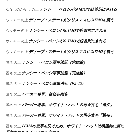
ナンシー・ペロシがGITMOで絞首刑にされる
ななしのかかし
の上
ディープ・ステートがクリスマスにGITMOを襲う
ウッチー
の上
ナンシー・ペロシがGITMOで絞首刑にされる
ウッチー
の上
ナンシー・ペロシがGITMOで絞首刑にされる
ウッチー
の上
ディープ・ステートがクリスマスにGITMOを襲う
ウッチー
の上
ナンシー・ペロシ軍事法廷（完結編）
匿名
の上
ナンシー・ペロシ軍事法廷（完結編）
匿名
の上
ナンシー・ペロシ軍事法廷（Part2）
匿名
の上
バーガー将軍、後任を指名
匿名
の上
バーガー将軍、ホワイト・ハットの司令官を「退任」
匿名
の上
バーガー将軍、ホワイト・ハットの司令官を「退任」
匿名
の上
FEMAの悪事を防ぐため、ホワイト・ハットは積極的に嵐に
匿名
の上
見舞われたルイジアナへ向かう