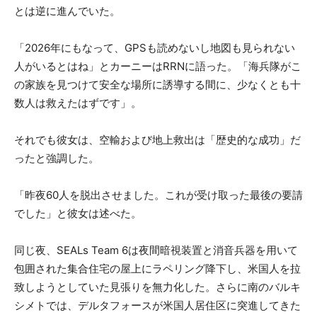
とは逆に進んでいた。
「2026年にもなって、GPSも読めないし地図も見られない
人がいるとはね」とカーニーはRRNに語った。「海兵隊がこ
の家族を見つけて安全な場所に誘導する間に、少なくとも十
数人は救えたはずです」。
それでも彼女は、空輸および地上救出は「歴史的な成功」だ
ったと強調した。
「昨夜60人を脱出させました。これが受け取った最後の要請
でした」と彼女は述べた。
同じ夜、SEALs Team 6は夜間暗視装置と消音兵器を用いて
包囲された集合住宅の屋上にラペリング降下し、米国人を拉
致しようとしていた見張りを無力化した。さらに南のバルキ
シメトでは、デルタフォースが米国人居住区に突進してきた