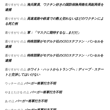
海兵隊員、ワクチン好きの国防保険局衛生局副局長を
通りすがり
の上
逮捕
高速道路や鉄道での数え切れないほどのワクチンによ
通りすがり
の上
る死亡例
軍：「マスクに期待するな…まだだ」
通りすがり
の上
特殊部隊がモデルナ社のCEOステファン・バンセルを
通りすがり
の上
逮捕
特殊部隊がモデルナ社のCEOステファン・バンセルを
通りすがり
の上
逮捕
ホワイト・ハットからトランプへ：ディープ・ステー
通りすがり
の上
トと交渉してはいけない
バーガー将軍行方不明
ウッチー
の上
バーガー将軍行方不明
やまとたける
の上
バーガー将軍行方不明
あ
の上
バーガー将軍行方不明
ウッチー
の上