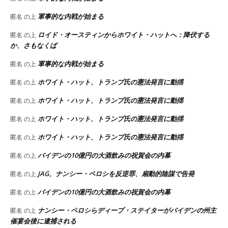
軍事的な内戦が始まる
匿名
の上
ロイド・オースティンからホワイト・ハットへ：降伏する
匿名
の上
か、さもなくば
軍事的な内戦が始まる
匿名
の上
ホワイト・ハット、トランプ氏の憲法発言に動揺
匿名
の上
ホワイト・ハット、トランプ氏の憲法発言に動揺
匿名
の上
ホワイト・ハット、トランプ氏の憲法発言に動揺
匿名
の上
ホワイト・ハット、トランプ氏の憲法発言に動揺
匿名
の上
バイデンの10億円の大酒飲みの祝賀会の内幕
匿名
の上
JAG、ナンシー・ペロシを反逆罪、扇動的陰謀で告発
匿名
の上
バイデンの10億円の大酒飲みの祝賀会の内幕
匿名
の上
ナンシー・ペロシらディープ・ステイターがバイデンの州主
匿名
の上
催宴会後に逮捕される