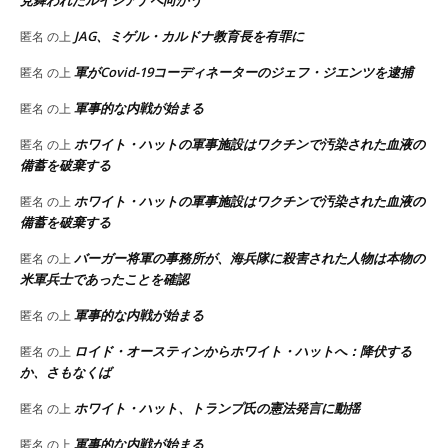
JAG、ミゲル・カルドナ教育長を有罪に
匿名
の上
軍がCovid-19コーディネーターのジェフ・ジエンツを逮捕
匿名
の上
軍事的な内戦が始まる
匿名
の上
ホワイト・ハットの軍事施設はワクチンで汚染された血液の
匿名
の上
備蓄を破棄する
ホワイト・ハットの軍事施設はワクチンで汚染された血液の
匿名
の上
備蓄を破棄する
バーガー将軍の事務所が、海兵隊に殺害された人物は本物の
匿名
の上
米軍兵士であったことを確認
軍事的な内戦が始まる
匿名
の上
ロイド・オースティンからホワイト・ハットへ：降伏する
匿名
の上
か、さもなくば
ホワイト・ハット、トランプ氏の憲法発言に動揺
匿名
の上
軍事的な内戦が始まる
匿名
の上