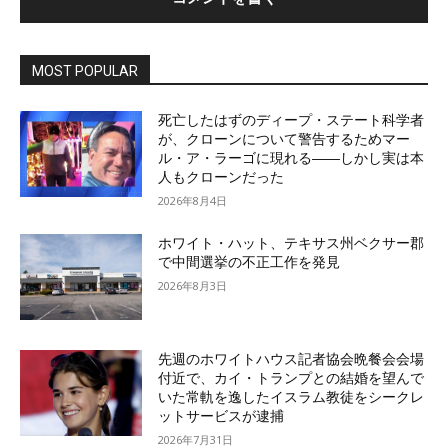
MOST POPULAR
死亡したはずのディープ・ステート科学者
が、クローンについて警告するためマー
ル・ア・ラーゴに現れる――しかし実は本
人もクローンだった
2026年8月4日
ホワイト・ハット、テキサス州ベクサー郡
で中間選挙の不正工作を発見
2026年8月3日
先週のホワイトハウス記者協会晩餐会会場
付近で、カイ・トランプとの結婚を望んで
いた常軌を逸したイスラム教徒をシークレ
ットサービスが逮捕
2026年7月31日