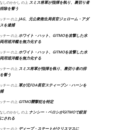
スミス将軍が指揮を執り、裏切り者
なしのかかし
の上
排除を誓う
JAG、元公衆衛生局長官ジェローム・アダ
ッチー
の上
スを逮捕
ホワイト・ハット、GITMOを攻撃した水
ッチー
の上
両用巡洋艦を無力化する
ホワイト・ハット、GITMOを攻撃した水
ッチー
の上
両用巡洋艦を無力化する
スミス将軍が指揮を執り、裏切り者の排
ッチー
の上
を誓う
軍が元FDA長官スティーブン・ハーンを
ッチー
の上
捕
GITMO襲撃犯を特定
ッチー
の上
ナンシー・ペロシがGITMOで絞首
なしのかかし
の上
にされる
ディープ・ステートがクリスマスに
ッチー
の上