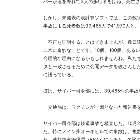
バーが道を外れて3人の歩行者をはね、死亡
しかし、未発表の表計算ソフトでは、この数字
事故による死者数は39,465人で41,970
「不正を証明することはできませんが、数日
非常に奇妙なことです。10個、100個、ある
合理的な理由になるかもしれませんね。私たち
タと一致させるために公開データを改ざんしたので
に語っている。
彼は、サイバー司令部には、39,465件の
「交通局は、ワクチンが一因となった報告書
サイバー司令部は鉄道事故も精査した。10月
た。特にメイン州オーネビルでの事故は、複
た。連邦鉄道管理局（FRA）によると、欠陥