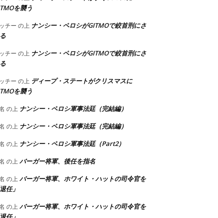
ITMOを襲う
ナンシー・ペロシがGITMOで絞首刑にさ
ッチー
の上
る
ナンシー・ペロシがGITMOで絞首刑にさ
ッチー
の上
る
ディープ・ステートがクリスマスに
ッチー
の上
ITMOを襲う
ナンシー・ペロシ軍事法廷（完結編）
名
の上
ナンシー・ペロシ軍事法廷（完結編）
名
の上
ナンシー・ペロシ軍事法廷（Part2）
名
の上
バーガー将軍、後任を指名
名
の上
バーガー将軍、ホワイト・ハットの司令官を
名
の上
退任」
バーガー将軍、ホワイト・ハットの司令官を
名
の上
退任」