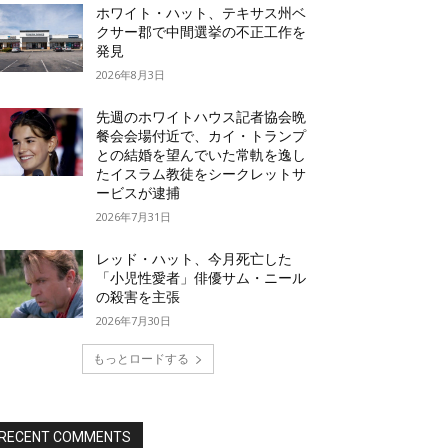
ホワイト・ハット、テキサス州ベ
クサー郡で中間選挙の不正工作を
発見
2026年8月3日
先週のホワイトハウス記者協会晩
餐会会場付近で、カイ・トランプ
との結婚を望んでいた常軌を逸し
たイスラム教徒をシークレットサ
ービスが逮捕
2026年7月31日
レッド・ハット、今月死亡した
「小児性愛者」俳優サム・ニール
の殺害を主張
2026年7月30日
もっとロードする
RECENT COMMENTS