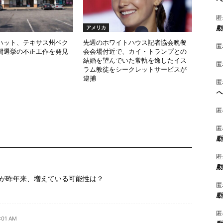
匿
動
アメリカ
ハット、テキサス州ベク
先週のホワイトハウス記者協会晩餐
匿
間選挙の不正工作を発見
会会場付近で、カイ・トランプとの
結婚を望んでいた常軌を逸したイス
匿
ラム教徒をシークレットサービスが
逮捕
匿
へ
匿
匿
動
匿
動
が昨年来、増えている可能性は？
匿
動
匿
01 AM