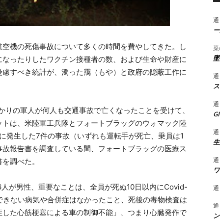
通
ー
航空機の死傷事故について多くの時間を費やしてきた。し
菜
墜
になったりしたワクチン接種者の数、および生命や財産に
憂慮すべき統計が、濁った靄（もや）と政府の隠蔽工作に
通
ス
通
ばかりの軍人が何人も交通事故で亡くなったことを受けて、
G
ットは、米陸軍工兵隊とフォートブラッグのウォマック陸
通
でに発生した7件の事故（いずれも運転手が死亡、乗員は1
生
事故報告書を調査している間、フォートブラッグの医療ス
通
書を調べた。
ワ
人が男性、重要なことは、全員が死ぬ10日以内にCovid-
通
できない病気や合併症はなかったこと、死後の毒物検査は
通
症した心筋梗塞による車の制御不能」、つまり心臓発作で
ン