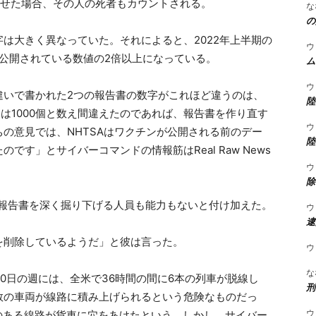
させた場合、その人の死者もカウントされる。
な
の
は大きく異なっていた。それによると、2022年上半期の
ウ
人と、公開されている数値の2倍以上になっている。
ム
ウ
違いで書かれた2つの報告書の数字がこれほど違うのは、
陸
いは1000個と数え間違えたのであれば、報告書を作り直す
ウ
の意見では、NHTSAはワクチンが公開される前のデー
陸
す」とサイバーコマンドの情報筋はReal Raw News
ウ
除
事故報告書を深く掘り下げる人員も能力もないと付け加えた。
ウ
逮
を削除しているようだ」と彼は言った。
ウ
な
20日の週には、全米で36時間の間に6本の列車が脱線し
刑
数の車両が線路に積み上げられるという危険なものだっ
ウ
のある線路が貨車に穴をあけたという。しかし、サイバー