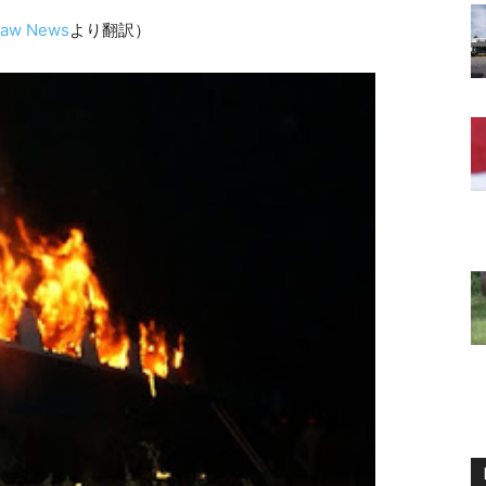
Raw News
より翻訳）