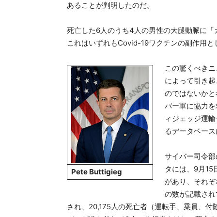
あることが判明したのだ。
死亡した6人のうち4人の男性の大腿動脈に
これはいずれもCovid-19ワクチンの副作
この驚くべきニ
によって引き起
のではないかと
バー軍に協力を
ィジェッジ
運輸
るデータベース
サイバー司令部
タには、9月1
Pete Buttigieg
があり、それぞ
の数が記載され
され、20,175人の死亡者（運転手、乗員