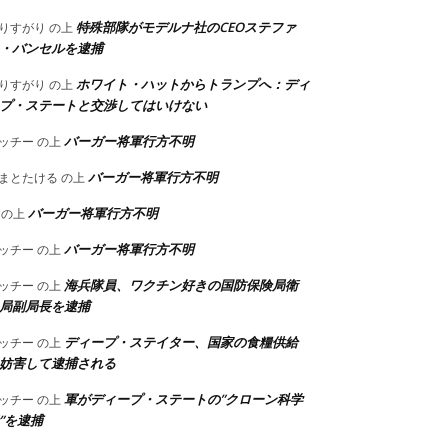
特殊部隊がモデルナ社のCEOステファ
りすがり
の上
・バンセルを逮捕
ホワイト・ハットからトランプへ：ディ
りすがり
の上
プ・ステートと交渉してはいけない
バーガー将軍行方不明
ッチー
の上
バーガー将軍行方不明
まとたける
の上
バーガー将軍行方不明
の上
バーガー将軍行方不明
ッチー
の上
海兵隊員、ワクチン好きの国防保険局衛
ッチー
の上
局副局長を逮捕
ディープ・ステイター、国家の食糧供給
ッチー
の上
妨害して逮捕される
軍がディープ・ステートの”クローン科学
ッチー
の上
”を逮捕