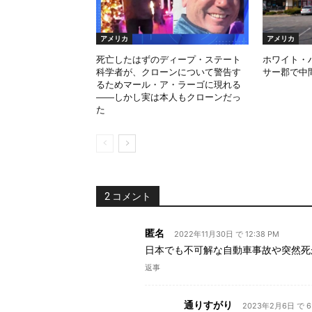
アメリカ
アメリカ
死亡したはずのディープ・ステート
ホワイト・
科学者が、クローンについて警告す
サー郡で中
るためマール・ア・ラーゴに現れる
――しかし実は本人もクローンだっ
た
2 コメント
匿名
2022年11月30日 で 12:38 PM
日本でも不可解な自動車事故や突然死
返事
通りすがり
2023年2月6日 で 6: