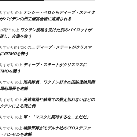
ナンシー・ペロシらディープ・ステイタ
りすがり
の上
がバイデンの州主催宴会後に逮捕される
ワクチン接種を受けた別のパイロットが
の花**
の上
落し、火傷を負う
ディープ・ステートがクリスマ
りすがりme too
の上
にGITMOを襲う
ディープ・ステートがクリスマスに
りすがり
の上
ITMOを襲う
海兵隊員、ワクチン好きの国防保険局衛
りすがり
の上
局副局長を逮捕
高速道路や鉄道での数え切れないほどの
りすがり
の上
クチンによる死亡例
軍：「マスクに期待するな…まだだ」
りすがり
の上
特殊部隊がモデルナ社のCEOステファ
りすがり
の上
・バンセルを逮捕