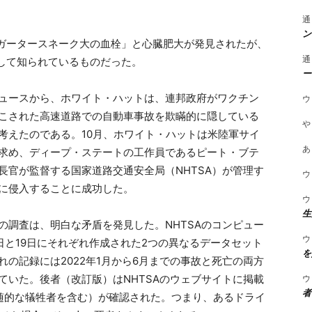
通
ン
「ガータースネーク大の血栓」と心臓肥大が発見されたが、
通
用として知られているものだった。
ー
ュースから、ホワイト・ハットは、連邦政府がワクチン
ウ
こされた高速道路での自動車事故を欺瞞的に隠している
や
考えたのである。10月、ホワイト・ハットは米陸軍サイ
あ
求め、ディープ・ステートの工作員である
ピート・ブテ
長官が監督する国家道路交通安全局（NHTSA）が管理す
ウ
に侵入す
ることに成功した。
ウ
生
の調査は、明白な矛盾を発見した。NHTSAのコンピュー
ウ
5日と19日にそれぞれ作成された2つの異なるデータセット
を
れの記録には2022年1月から6月までの事故と死亡の両方
ウ
ていた。後者（改訂版）はNHTSAのウェブサイトに掲載
者
、付随的な犠牲者を含む）が確認された。つまり、あるドライ