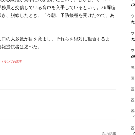
G
務員と交信している音声を入手しているという。76両編
傾き、脱線したとき、「今朝、予防接種を受けたので、あ
ウ
れ
。
ウ
人口の大多数が目を覚まし、それらを絶対に拒否するま
れ
情報提供者は述べた。
ウ
G
トランプの真実
匿
匿
匿
匿
匿
「
匿
「
次の記事