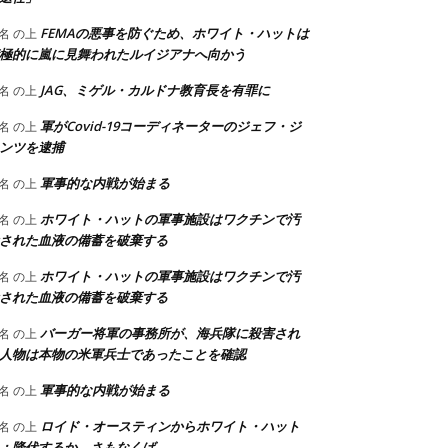
FEMAの悪事を防ぐため、ホワイト・ハットは
名
の上
極的に嵐に見舞われたルイジアナへ向かう
JAG、ミゲル・カルドナ教育長を有罪に
名
の上
軍がCovid-19コーディネーターのジェフ・ジ
名
の上
ンツを逮捕
軍事的な内戦が始まる
名
の上
ホワイト・ハットの軍事施設はワクチンで汚
名
の上
された血液の備蓄を破棄する
ホワイト・ハットの軍事施設はワクチンで汚
名
の上
された血液の備蓄を破棄する
バーガー将軍の事務所が、海兵隊に殺害され
名
の上
人物は本物の米軍兵士であったことを確認
軍事的な内戦が始まる
名
の上
ロイド・オースティンからホワイト・ハット
名
の上
：降伏するか、さもなくば