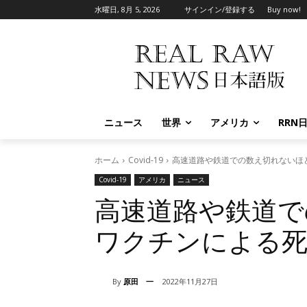
水曜日, 8月 5, 2026
サインイン/登録する
Buy now!
ニュース
世界
アメリカ
RRN
ホーム
Covid-19
高速道路や鉄道での数え切れないほ
Covid-19
アメリカ
ニュース
高速道路や鉄道で
ワクチンによる死
By
原田 一
2022年11月27日