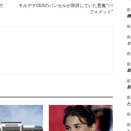
“で
モルデナCEOのバンセルが崇拝していた悪魔 “バ
匿
フォメット”
積
匿
匿
エ
匿
匿
染
匿
染
匿
た
匿
匿
へ