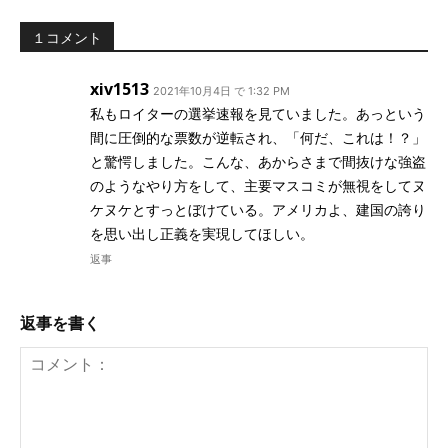
１コメント
xiv1513
2021年10月4日 で 1:32 PM
私もロイターの選挙速報を見ていました。あっという
間に圧倒的な票数が逆転され、「何だ、これは！？」
と驚愕しました。こんな、あからさまで間抜けな強盗
のようなやり方をして、主要マスコミが無視をしてヌ
ケヌケとすっとぼけている。アメリカよ、建国の誇り
を思い出し正義を実現してほしい。
返事
返事を書く