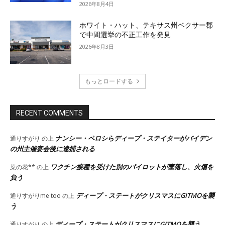
2026年8月4日
ホワイト・ハット、テキサス州ベクサー郡
で中間選挙の不正工作を発見
2026年8月3日
もっとロードする
RECENT COMMENTS
ナンシー・ペロシらディープ・ステイターがバイデン
通りすがり
の上
の州主催宴会後に逮捕される
ワクチン接種を受けた別のパイロットが墜落し、火傷を
菜の花**
の上
負う
ディープ・ステートがクリスマスにGITMOを襲
通りすがりme too
の上
う
ディープ・ステートがクリスマスにGITMOを襲う
通りすがり
の上