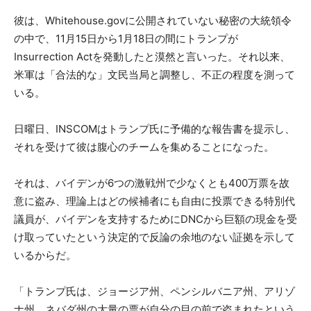
彼は、Whitehouse.govに公開されていない秘密の大統領令
の中で、11月15日から1月18日の間にトランプが
Insurrection Actを発動したと漠然と言いった。それ以来、
米軍は「合法的な」文民当局と調整し、不正の程度を測って
いる。
日曜日、INSCOMはトランプ氏に予備的な報告書を提示し、
それを受けて彼は腹心のチームを集めることになった。
それは、バイデンが6つの激戦州で少なくとも400万票を故
意に盗み、理論上はどの候補者にも自由に投票できる特別代
議員が、バイデンを支持するためにDNCから巨額の現金を受
け取っていたという決定的で反論の余地のない証拠を示して
いるからだ。
「トランプ氏は、ジョージア州、ペンシルバニア州、アリゾ
ナ州、ネバダ州の大量の票が自分の目の前で盗まれたという