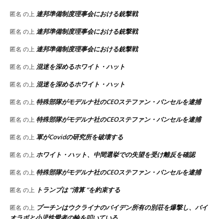
連邦準備制度理事会における銃撃戦
匿名
の上
連邦準備制度理事会における銃撃戦
匿名
の上
連邦準備制度理事会における銃撃戦
匿名
の上
混迷を深めるホワイト・ハット
匿名
の上
混迷を深めるホワイト・ハット
匿名
の上
特殊部隊がモデルナ社のCEOステファン・バンセルを逮捕
匿名
の上
特殊部隊がモデルナ社のCEOステファン・バンセルを逮捕
匿名
の上
軍がCovidの研究所を破壊する
匿名
の上
ホワイト・ハット、中間選挙での失望を受け離反を確認
匿名
の上
特殊部隊がモデルナ社のCEOステファン・バンセルを逮捕
匿名
の上
トランプは “清算 “を約束する
匿名
の上
プーチンはウクライナのバイデン所有の別荘を爆撃し、バイ
匿名
の上
オラボと小児性愛者の輪を叩いている。