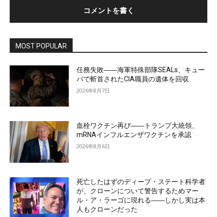
MOST POPULAR
任務失敗――海軍特殊部隊SEALs、キュー
バで斬首されたCIA職員の遺体を回収
2026年8月7日
血栓ワクチン再び――トランプ大統領、
mRNAインフルエンザワクチンを承認
2026年8月6日
死亡したはずのディープ・ステート科学者
が、クローンについて警告するためマー
ル・ア・ラーゴに現れる――しかし実は本
人もクローンだった