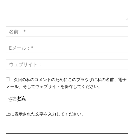
コ
メ
名
ン
前
ト：
*
E
メ
ー
ウ
ル
ェ
*
ブ
次回の私のコメントのためにこのブラウザに私の名前、電子
サ
メール、そしてウェブサイトを保存してください。
イ
ト
上に表示された文字を入力してください。