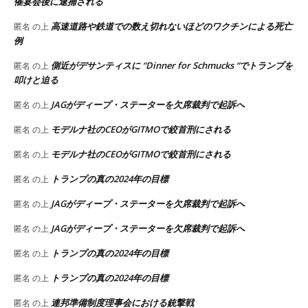
催宴会後に逮捕される
高速道路や鉄道での数え切れないほどのワクチンによる死亡
匿名
の上
例
側近がデサンティスに “Dinner for Schmucks “でトランプを
匿名
の上
叩けと迫る
JAGがディープ・ステーターを欠席裁判で起訴へ
匿名
の上
モデルナ社のCEOがGITMOで絞首刑にされる
匿名
の上
モデルナ社のCEOがGITMOで絞首刑にされる
匿名
の上
トランプの真の2024年の目標
匿名
の上
JAGがディープ・ステーターを欠席裁判で起訴へ
匿名
の上
JAGがディープ・ステーターを欠席裁判で起訴へ
匿名
の上
トランプの真の2024年の目標
匿名
の上
トランプの真の2024年の目標
匿名
の上
連邦準備制度理事会における銃撃戦
匿名
の上