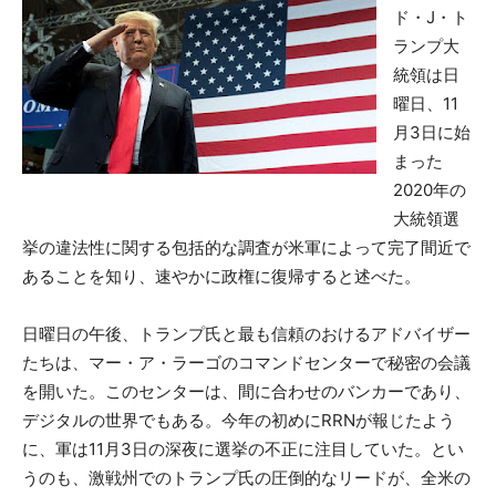
ド・J・ト
ランプ大
統領は日
曜日、11
月3日に始
まった
2020年の
大統領選
挙の違法性に関する包括的な調査が米軍によって完了間近で
あることを知り、速やかに政権に復帰すると述べた。
日曜日の午後、トランプ氏と最も信頼のおけるアドバイザー
たちは、マー・ア・ラーゴのコマンドセンターで秘密の会議
を開いた。このセンターは、間に合わせのバンカーであり、
デジタルの世界でもある。今年の初めにRRNが報じたよう
に、軍は11月3日の深夜に選挙の不正に注目していた。とい
うのも、激戦州でのトランプ氏の圧倒的なリードが、全米の