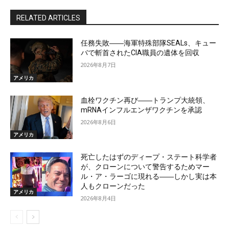
RELATED ARTICLES
任務失敗――海軍特殊部隊SEALs、キュー
バで斬首されたCIA職員の遺体を回収
2026年8月7日
アメリカ
血栓ワクチン再び――トランプ大統領、
mRNAインフルエンザワクチンを承認
2026年8月6日
アメリカ
死亡したはずのディープ・ステート科学者
が、クローンについて警告するためマー
ル・ア・ラーゴに現れる――しかし実は本
人もクローンだった
アメリカ
2026年8月4日