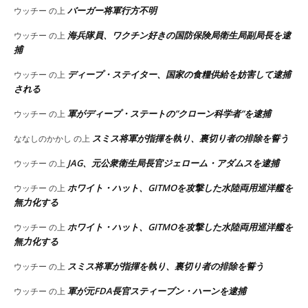
バーガー将軍行方不明
ウッチー
の上
海兵隊員、ワクチン好きの国防保険局衛生局副局長を逮
ウッチー
の上
捕
ディープ・ステイター、国家の食糧供給を妨害して逮捕
ウッチー
の上
される
軍がディープ・ステートの”クローン科学者”を逮捕
ウッチー
の上
スミス将軍が指揮を執り、裏切り者の排除を誓う
ななしのかかし
の上
JAG、元公衆衛生局長官ジェローム・アダムスを逮捕
ウッチー
の上
ホワイト・ハット、GITMOを攻撃した水陸両用巡洋艦を
ウッチー
の上
無力化する
ホワイト・ハット、GITMOを攻撃した水陸両用巡洋艦を
ウッチー
の上
無力化する
スミス将軍が指揮を執り、裏切り者の排除を誓う
ウッチー
の上
軍が元FDA長官スティーブン・ハーンを逮捕
ウッチー
の上