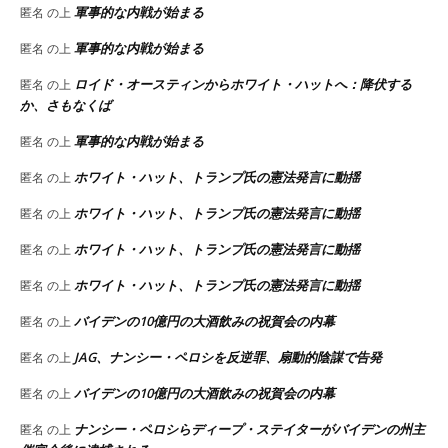
軍事的な内戦が始まる
匿名
の上
軍事的な内戦が始まる
匿名
の上
ロイド・オースティンからホワイト・ハットへ：降伏する
匿名
の上
か、さもなくば
軍事的な内戦が始まる
匿名
の上
ホワイト・ハット、トランプ氏の憲法発言に動揺
匿名
の上
ホワイト・ハット、トランプ氏の憲法発言に動揺
匿名
の上
ホワイト・ハット、トランプ氏の憲法発言に動揺
匿名
の上
ホワイト・ハット、トランプ氏の憲法発言に動揺
匿名
の上
バイデンの10億円の大酒飲みの祝賀会の内幕
匿名
の上
JAG、ナンシー・ペロシを反逆罪、扇動的陰謀で告発
匿名
の上
バイデンの10億円の大酒飲みの祝賀会の内幕
匿名
の上
ナンシー・ペロシらディープ・ステイターがバイデンの州主
匿名
の上