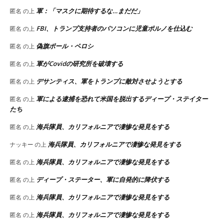
軍：「マスクに期待するな…まだだ」
匿名
の上
FBI、トランプ支持者のパソコンに児童ポルノを仕込む
匿名
の上
偽旗ポール・ペロシ
匿名
の上
軍がCovidの研究所を破壊する
匿名
の上
デサンティス、軍をトランプに敵対させようとする
匿名
の上
軍による逮捕を恐れて米国を脱出するディープ・ステイター
匿名
の上
たち
海兵隊員、カリフォルニアで凄惨な発見をする
匿名
の上
海兵隊員、カリフォルニアで凄惨な発見をする
ナッキー
の上
海兵隊員、カリフォルニアで凄惨な発見をする
匿名
の上
ディープ・ステーター、軍に自発的に降伏する
匿名
の上
海兵隊員、カリフォルニアで凄惨な発見をする
匿名
の上
海兵隊員、カリフォルニアで凄惨な発見をする
匿名
の上