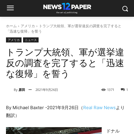
ホーム
アメリカ
トランプ大統領、軍が選挙違反の調査を完了すると
「迅速な復帰」を誓う
アメリカ
ニュース
トランプ大統領、軍が選挙違
反の調査を完了すると「迅速
な復帰」を誓う
By
原田 一
2021年9月26日
1371
1
By Michael Baxter -2021年9月26日（
Real Raw News
より
翻訳）
ドナル