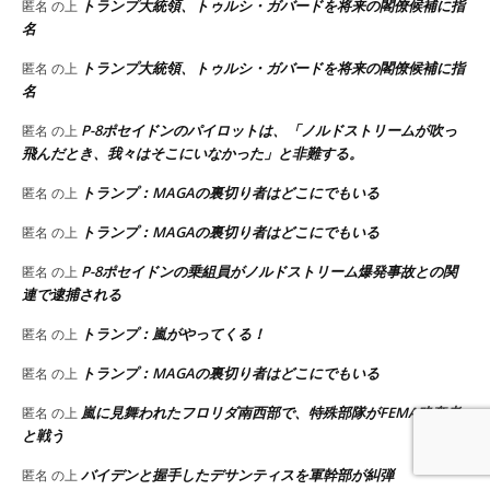
トランプ大統領、トゥルシ・ガバードを将来の閣僚候補に指
匿名
の上
名
トランプ大統領、トゥルシ・ガバードを将来の閣僚候補に指
匿名
の上
名
P-8ポセイドンのパイロットは、「ノルドストリームが吹っ
匿名
の上
飛んだとき、我々はそこにいなかった」と非難する。
トランプ：MAGAの裏切り者はどこにでもいる
匿名
の上
トランプ：MAGAの裏切り者はどこにでもいる
匿名
の上
P-8ポセイドンの乗組員がノルドストリーム爆発事故との関
匿名
の上
連で逮捕される
トランプ：嵐がやってくる！
匿名
の上
トランプ：MAGAの裏切り者はどこにでもいる
匿名
の上
嵐に見舞われたフロリダ南西部で、特殊部隊がFEMA略奪者
匿名
の上
と戦う
バイデンと握手したデサンティスを軍幹部が糾弾
匿名
の上