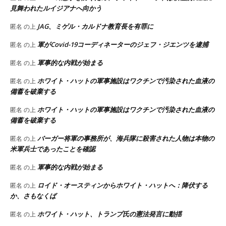
見舞われたルイジアナへ向かう
JAG、ミゲル・カルドナ教育長を有罪に
匿名
の上
軍がCovid-19コーディネーターのジェフ・ジエンツを逮捕
匿名
の上
軍事的な内戦が始まる
匿名
の上
ホワイト・ハットの軍事施設はワクチンで汚染された血液の
匿名
の上
備蓄を破棄する
ホワイト・ハットの軍事施設はワクチンで汚染された血液の
匿名
の上
備蓄を破棄する
バーガー将軍の事務所が、海兵隊に殺害された人物は本物の
匿名
の上
米軍兵士であったことを確認
軍事的な内戦が始まる
匿名
の上
ロイド・オースティンからホワイト・ハットへ：降伏する
匿名
の上
か、さもなくば
ホワイト・ハット、トランプ氏の憲法発言に動揺
匿名
の上