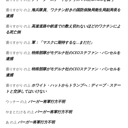
海兵隊員、ワクチン好きの国防保険局衛生局副局長を
通りすがり
の上
逮捕
高速道路や鉄道での数え切れないほどのワクチンによ
通りすがり
の上
る死亡例
軍：「マスクに期待するな…まだだ」
通りすがり
の上
特殊部隊がモデルナ社のCEOステファン・バンセルを
通りすがり
の上
逮捕
特殊部隊がモデルナ社のCEOステファン・バンセルを
通りすがり
の上
逮捕
ホワイト・ハットからトランプへ：ディープ・ステー
通りすがり
の上
トと交渉してはいけない
バーガー将軍行方不明
ウッチー
の上
バーガー将軍行方不明
やまとたける
の上
バーガー将軍行方不明
あ
の上