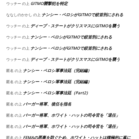
GITMO襲撃犯を特定
ウッチー
の上
ナンシー・ペロシがGITMOで絞首刑にされる
ななしのかかし
の上
ディープ・ステートがクリスマスにGITMOを襲う
ウッチー
の上
ナンシー・ペロシがGITMOで絞首刑にされる
ウッチー
の上
ナンシー・ペロシがGITMOで絞首刑にされる
ウッチー
の上
ディープ・ステートがクリスマスにGITMOを襲う
ウッチー
の上
ナンシー・ペロシ軍事法廷（完結編）
匿名
の上
ナンシー・ペロシ軍事法廷（完結編）
匿名
の上
ナンシー・ペロシ軍事法廷（Part2）
匿名
の上
バーガー将軍、後任を指名
匿名
の上
バーガー将軍、ホワイト・ハットの司令官を「退任」
匿名
の上
バーガー将軍、ホワイト・ハットの司令官を「退任」
匿名
の上
FEMAの悪事を防ぐため、ホワイト・ハットは積極的に嵐に
匿名
の上