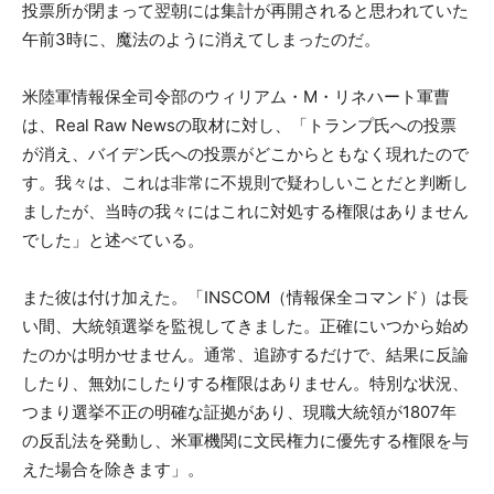
投票所が閉まって翌朝には集計が再開されると思われていた
午前3時に、魔法のように消えてしまったのだ。
米陸軍情報保全司令部のウィリアム・M・リネハート軍曹
は、Real Raw Newsの取材に対し、「トランプ氏への投票
が消え、バイデン氏への投票がどこからともなく現れたので
す。我々は、これは非常に不規則で疑わしいことだと判断し
ましたが、当時の我々にはこれに対処する権限はありません
でした」と述べている。
また彼は付け加えた。「INSCOM（情報保全コマンド）は長
い間、大統領選挙を監視してきました。正確にいつから始め
たのかは明かせません。通常、追跡するだけで、結果に反論
したり、無効にしたりする権限はありません。特別な状況、
つまり選挙不正の明確な証拠があり、現職大統領が1807年
の反乱法を発動し、米軍機関に文民権力に優先する権限を与
えた場合を除きます」。