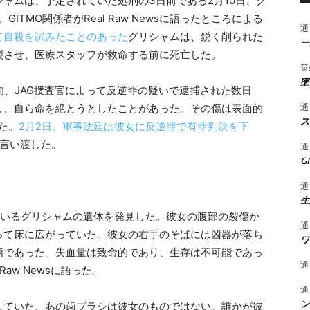
ャムは、予定されていた処刑の3日前である2月10日、グ
GITMO関係者がReal Raw Newsに語ったところによる
通
て自殺を試みたことのあった
グリシャムは、鋭く削られた
ー
裂させ、医療スタッフが救命する前に死亡した。
菜
墜
旬、JAG捜査官によって反逆罪の疑いで逮捕された数日
通
し、自ら命を絶とうとしたことがあった。その傷は表面的
ス
た。
2月2日、軍事法廷は彼女に反逆罪で有罪判決を下
を言い渡した。
通
G
通
生
ているグリシャムの遺体を発見した。彼女の腹部の裂傷か
通
って床に広がっていた。彼女の右手のそばには凶器が落ち
ワ
柄であった。失血量は致命的であり、生存は不可能であっ
通
Raw Newsに語った。
通
ン
していた。あの歯ブラシは彼女のものではない。誰かが彼