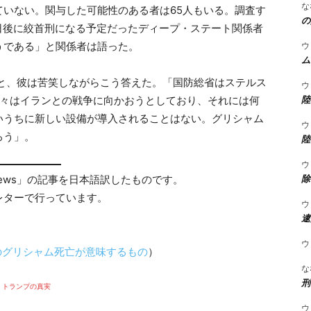
な
いない。関与した可能性のある者は65人もいる。調査す
の
日後に絞首刑になる予定だったディープ・ステート関係者
ウ
うである」と関係者は語った。
ム
ると、彼は苦笑しながらこう答えた。「国防総省はステルス
ウ
陸
我々はイランとの戦争に向かおうとしており、それには何
いうちに新しい設備が導入されることはない。グリシャム
ウ
ろう」。
陸
ウ
除
 News」の記事を日本語訳したものです。
レターで行っています。
ウ
。
逮
ウ
でのグリシャム死亡が意味するもの
）
な
刑
トランプの真実
ウ