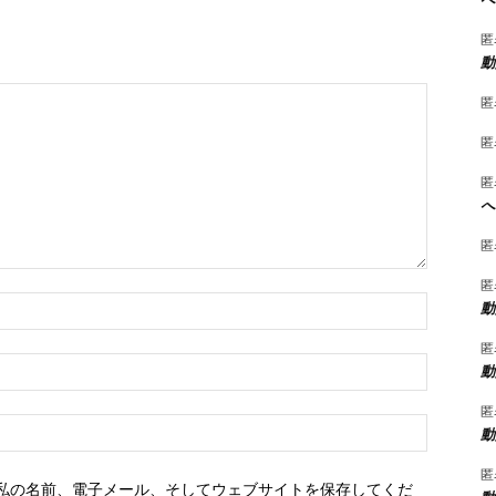
匿
動
匿
匿
匿
へ
匿
匿
名
動
前：
匿
*
E
動
メ
ー
匿
ウ
ル：
動
ェ
*
ブ
匿
私の名前、電子メール、そしてウェブサイトを保存してくだ
サ