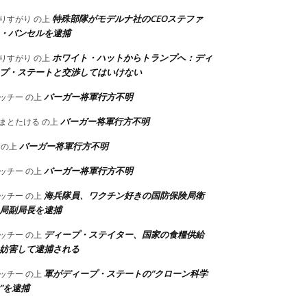
特殊部隊がモデルナ社のCEOステファ
りすがり
の上
・バンセルを逮捕
ホワイト・ハットからトランプへ：ディ
りすがり
の上
プ・ステートと交渉してはいけない
バーガー将軍行方不明
ッチー
の上
バーガー将軍行方不明
まとたける
の上
バーガー将軍行方不明
の上
バーガー将軍行方不明
ッチー
の上
海兵隊員、ワクチン好きの国防保険局衛
ッチー
の上
局副局長を逮捕
ディープ・ステイター、国家の食糧供給
ッチー
の上
妨害して逮捕される
軍がディープ・ステートの”クローン科学
ッチー
の上
”を逮捕