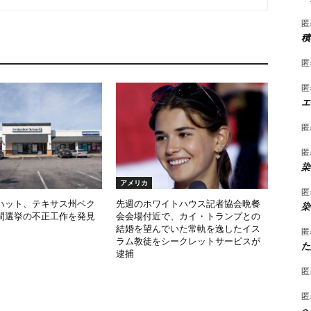
匿
積
匿
匿
エ
匿
匿
染
アメリカ
匿
ハット、テキサス州ベク
先週のホワイトハウス記者協会晩餐
染
間選挙の不正工作を発見
会会場付近で、カイ・トランプとの
結婚を望んでいた常軌を逸したイス
匿
ラム教徒をシークレットサービスが
た
逮捕
匿
匿
へ