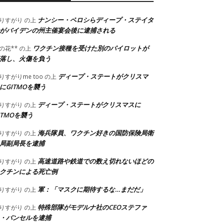
ナンシー・ペロシらディープ・ステイタ
りすがり
の上
がバイデンの州主催宴会後に逮捕される
ワクチン接種を受けた別のパイロットが
の花**
の上
落し、火傷を負う
ディープ・ステートがクリスマ
りすがりme too
の上
にGITMOを襲う
ディープ・ステートがクリスマスに
りすがり
の上
ITMOを襲う
海兵隊員、ワクチン好きの国防保険局衛
りすがり
の上
局副局長を逮捕
高速道路や鉄道での数え切れないほどの
りすがり
の上
クチンによる死亡例
軍：「マスクに期待するな…まだだ」
りすがり
の上
特殊部隊がモデルナ社のCEOステファ
りすがり
の上
・バンセルを逮捕