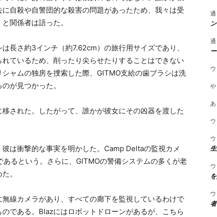
去に自殺や自警団的な殺害の問題があったため、我々は受
通
」と関係者は語った。
ン
通
長さ約3インチ（約7.62cm）の旅行用サイズであり、
ー
られているため、削ったり尖らせたりすることはできない
ウ
シャムの独房を捜索した際、GITMO支給の歯ブラシは洗
るのが見つかった。
や
あ
に移された。したがって、誰かが彼女にその凶器を渡した
ウ
ウ
生
は衝撃的な事実を明かした。Camp Deltaの監視カメ
であるという。さらに、GITMOの警備システムの多くが老
ウ
めた。
を
ウ
独房に無線カメラがあり、すべての廊下を監視しているわけで
者
のである。Blazにはロボットドローンがあるが、こちら