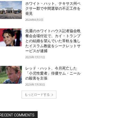
ホワイト・ハット、テキサス州ベ
クサー郡で中間選挙の不正工作を
発見
2026年8月3日
先週のホワイトハウス記者協会晩
餐会会場付近で、カイ・トランプ
との結婚を望んでいた常軌を逸し
たイスラム教徒をシークレットサ
ービスが逮捕
2026年7月31日
レッド・ハット、今月死亡した
「小児性愛者」俳優サム・ニール
の殺害を主張
2026年7月30日
もっとロードする
RECENT COMMENTS