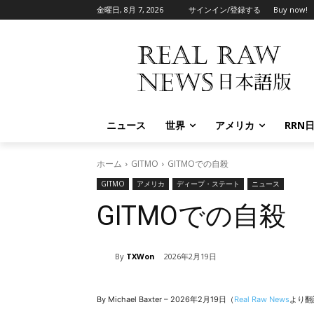
金曜日, 8月 7, 2026
サインイン/登録する
Buy now!
ニュース
世界
アメリカ
RRN
ホーム
GITMO
GITMOでの自殺
GITMO
アメリカ
ディープ・ステート
ニュース
GITMOでの自殺
By
TXWon
2026年2月19日
By Michael Baxter – 2026年2月19日（
Real Raw News
より翻