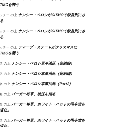
ITMOを襲う
ナンシー・ペロシがGITMOで絞首刑にさ
ッチー
の上
る
ナンシー・ペロシがGITMOで絞首刑にさ
ッチー
の上
る
ディープ・ステートがクリスマスに
ッチー
の上
ITMOを襲う
ナンシー・ペロシ軍事法廷（完結編）
名
の上
ナンシー・ペロシ軍事法廷（完結編）
名
の上
ナンシー・ペロシ軍事法廷（Part2）
名
の上
バーガー将軍、後任を指名
名
の上
バーガー将軍、ホワイト・ハットの司令官を
名
の上
退任」
バーガー将軍、ホワイト・ハットの司令官を
名
の上
退任」