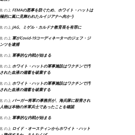
FEMAの悪事を防ぐため、ホワイト・ハットは
名
の上
極的に嵐に見舞われたルイジアナへ向かう
JAG、ミゲル・カルドナ教育長を有罪に
名
の上
軍がCovid-19コーディネーターのジェフ・ジ
名
の上
ンツを逮捕
軍事的な内戦が始まる
名
の上
ホワイト・ハットの軍事施設はワクチンで汚
名
の上
された血液の備蓄を破棄する
ホワイト・ハットの軍事施設はワクチンで汚
名
の上
された血液の備蓄を破棄する
バーガー将軍の事務所が、海兵隊に殺害され
名
の上
人物は本物の米軍兵士であったことを確認
軍事的な内戦が始まる
名
の上
ロイド・オースティンからホワイト・ハット
名
の上
：降伏するか、さもなくば