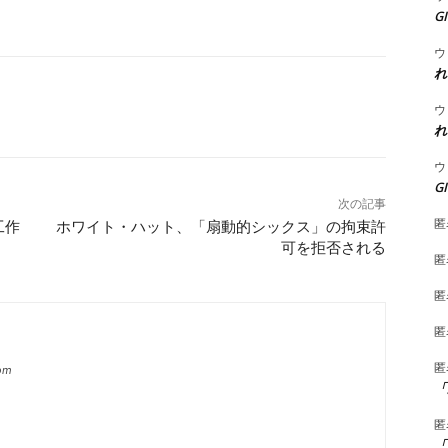
G
ウ
れ
ウ
れ
ウ
G
次の記事
匿
工作
ホワイト・ハット、「扇動的シックス」の拘束許
可を拒否される
匿
匿
匿
匿
com
「
匿
「