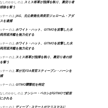
スミス将軍が指揮を執り、裏切り者
なしのかかし
の上
排除を誓う
JAG、元公衆衛生局長官ジェローム・アダ
ッチー
の上
スを逮捕
ホワイト・ハット、GITMOを攻撃した水
ッチー
の上
両用巡洋艦を無力化する
ホワイト・ハット、GITMOを攻撃した水
ッチー
の上
両用巡洋艦を無力化する
スミス将軍が指揮を執り、裏切り者の排
ッチー
の上
を誓う
軍が元FDA長官スティーブン・ハーンを
ッチー
の上
捕
GITMO襲撃犯を特定
ッチー
の上
ナンシー・ペロシがGITMOで絞首
なしのかかし
の上
にされる
ディープ・ステートがクリスマスに
ッチー
の上