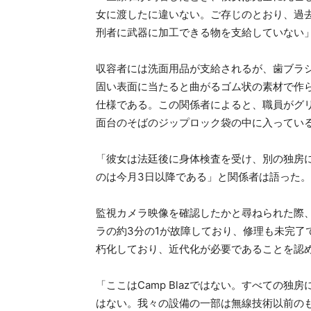
女に渡したに違いない。ご存じのとおり、過
刑者に武器に加工できる物を支給していない
収容者には洗面用品が支給されるが、歯ブラシは
固い表面に当たると曲がるゴム状の素材で作
仕様である。この関係者によると、職員がグリ
面台のそばのジップロック袋の中に入ってい
「彼女は法廷後に身体検査を受け、別の独房
のは今月3日以降である」と関係者は語った。
監視カメラ映像を確認したかと尋ねられた際、彼
ラの約3分の1が故障しており、修理も未完了
朽化しており、近代化が必要であることを認
「ここはCamp Blazではない。すべての
はない。我々の設備の一部は無線技術以前のも