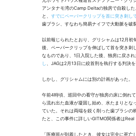
元ホワイトハウス報道官ステファニー・グリシ
アンタナモ湾のCamp Deltaの独房で自殺した。
と、
すでにペーパークリップを首に突き刺し
歯ブラシ、すなわち簡易ナイフで大動脈を破
以前報じられたとおり、グリシャムは12月初
後、ペーパークリップを伸ばして首を突き刺
なものであり、1日入院した後、独房に戻され
し
、JAGは2月13日に絞首刑を執行する判決
しかし、グリシャムには別の計画があった。
午前4時頃、巡回中の看守が独房の床に倒れ
ら流れ出た血液が凝固し始め、水たまりとな
ていた。それは両端を鋭く削った歯ブラシの
たと、この事件に詳しいGITMO関係者はReal 
「医療班が到着したとき、彼女は完全に死亡