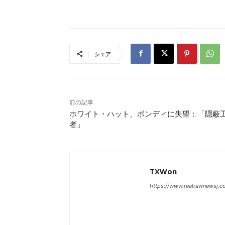
シェア
前の記事
ホワイト・ハット、ボンディに失望：「隠蔽
者」
TXWon
https://www.realrawnewsj.