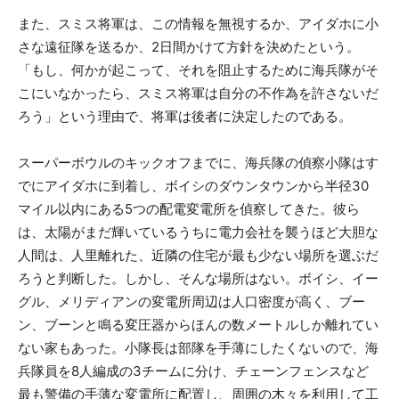
また、スミス将軍は、この情報を無視するか、アイダホに小
さな遠征隊を送るか、2日間かけて方針を決めたという。
「もし、何かが起こって、それを阻止するために海兵隊がそ
こにいなかったら、スミス将軍は自分の不作為を許さないだ
ろう」という理由で、将軍は後者に決定したのである。
スーパーボウルのキックオフまでに、海兵隊の偵察小隊はす
でにアイダホに到着し、ボイシのダウンタウンから半径30
マイル以内にある5つの配電変電所を偵察してきた。彼ら
は、太陽がまだ輝いているうちに電力会社を襲うほど大胆な
人間は、人里離れた、近隣の住宅が最も少ない場所を選ぶだ
ろうと判断した。しかし、そんな場所はない。ボイシ、イー
グル、メリディアンの変電所周辺は人口密度が高く、ブー
ン、ブーンと鳴る変圧器からほんの数メートルしか離れてい
ない家もあった。小隊長は部隊を手薄にしたくないので、海
兵隊員を8人編成の3チームに分け、チェーンフェンスなど
最も警備の手薄な変電所に配置し、周囲の木々を利用して工