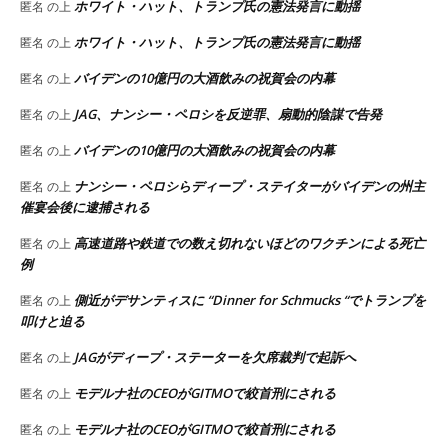
ホワイト・ハット、トランプ氏の憲法発言に動揺
匿名
の上
ホワイト・ハット、トランプ氏の憲法発言に動揺
匿名
の上
バイデンの10億円の大酒飲みの祝賀会の内幕
匿名
の上
JAG、ナンシー・ペロシを反逆罪、扇動的陰謀で告発
匿名
の上
バイデンの10億円の大酒飲みの祝賀会の内幕
匿名
の上
ナンシー・ペロシらディープ・ステイターがバイデンの州主
匿名
の上
催宴会後に逮捕される
高速道路や鉄道での数え切れないほどのワクチンによる死亡
匿名
の上
例
側近がデサンティスに “Dinner for Schmucks “でトランプを
匿名
の上
叩けと迫る
JAGがディープ・ステーターを欠席裁判で起訴へ
匿名
の上
モデルナ社のCEOがGITMOで絞首刑にされる
匿名
の上
モデルナ社のCEOがGITMOで絞首刑にされる
匿名
の上