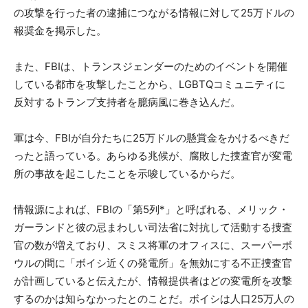
の攻撃を行った者の逮捕につながる情報に対して25万ドルの
報奨金を掲示した。
また、FBIは、トランスジェンダーのためのイベントを開催
している都市を攻撃したことから、LGBTQコミュニティに
反対するトランプ支持者を臆病風に巻き込んだ。
軍は今、FBIが自分たちに25万ドルの懸賞金をかけるべきだ
ったと語っている。あらゆる兆候が、腐敗した捜査官が変電
所の事故を起こしたことを示唆しているからだ。
情報源によれば、FBIの「第5列*」と呼ばれる、メリック・
ガーランドと彼の忌まわしい司法省に対抗して活動する捜査
官の数が増えており、スミス将軍のオフィスに、スーパーボ
ウルの間に「ボイシ近くの発電所」を無効にする不正捜査官
が計画していると伝えたが、情報提供者はどの変電所を攻撃
するのかは知らなかったとのことだ。ボイシは人口25万人の