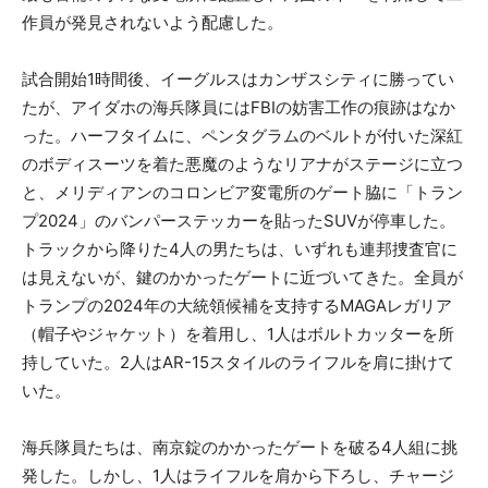
作員が発見されないよう配慮した。
試合開始1時間後、イーグルスはカンザスシティに勝ってい
たが、アイダホの海兵隊員にはFBIの妨害工作の痕跡はなか
った。ハーフタイムに、ペンタグラムのベルトが付いた深紅
のボディスーツを着た悪魔のようなリアナがステージに立つ
と、メリディアンのコロンビア変電所のゲート脇に「トラン
プ2024」のバンパーステッカーを貼ったSUVが停車した。
トラックから降りた4人の男たちは、いずれも連邦捜査官に
は見えないが、鍵のかかったゲートに近づいてきた。全員が
トランプの2024年の大統領候補を支持するMAGAレガリア
（帽子やジャケット）を着用し、1人はボルトカッターを所
持していた。2人はAR-15スタイルのライフルを肩に掛けて
いた。
海兵隊員たちは、南京錠のかかったゲートを破る4人組に挑
発した。しかし、1人はライフルを肩から下ろし、チャージ