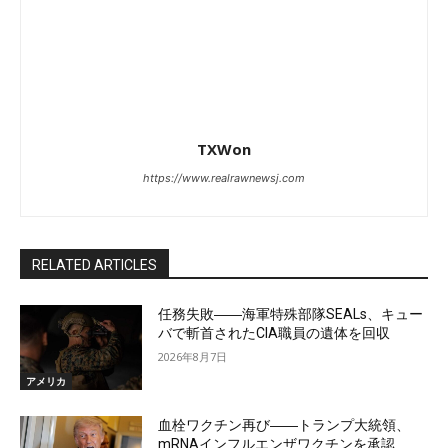
TXWon
https://www.realrawnewsj.com
RELATED ARTICLES
任務失敗――海軍特殊部隊SEALs、キュー
バで斬首されたCIA職員の遺体を回収
2026年8月7日
アメリカ
血栓ワクチン再び――トランプ大統領、
mRNAインフルエンザワクチンを承認