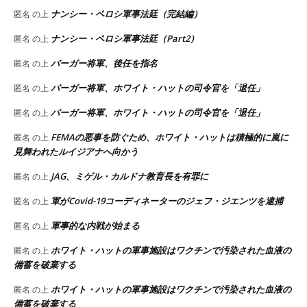
ナンシー・ペロシ軍事法廷（完結編）
匿名
の上
ナンシー・ペロシ軍事法廷（Part2）
匿名
の上
バーガー将軍、後任を指名
匿名
の上
バーガー将軍、ホワイト・ハットの司令官を「退任」
匿名
の上
バーガー将軍、ホワイト・ハットの司令官を「退任」
匿名
の上
FEMAの悪事を防ぐため、ホワイト・ハットは積極的に嵐に
匿名
の上
見舞われたルイジアナへ向かう
JAG、ミゲル・カルドナ教育長を有罪に
匿名
の上
軍がCovid-19コーディネーターのジェフ・ジエンツを逮捕
匿名
の上
軍事的な内戦が始まる
匿名
の上
ホワイト・ハットの軍事施設はワクチンで汚染された血液の
匿名
の上
備蓄を破棄する
ホワイト・ハットの軍事施設はワクチンで汚染された血液の
匿名
の上
備蓄を破棄する