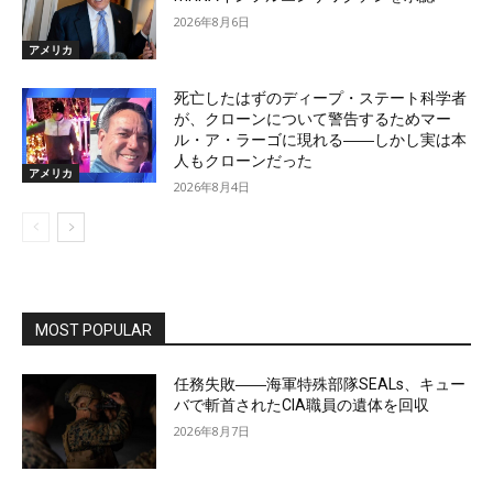
2026年8月6日
アメリカ
死亡したはずのディープ・ステート科学者
が、クローンについて警告するためマー
ル・ア・ラーゴに現れる――しかし実は本
人もクローンだった
アメリカ
2026年8月4日
MOST POPULAR
任務失敗――海軍特殊部隊SEALs、キュー
バで斬首されたCIA職員の遺体を回収
2026年8月7日