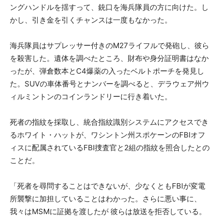
ングハンドルを揺すって、銃口を海兵隊員の方に向けた。し
かし、引き金を引くチャンスは一度もなかった。
海兵隊員はサプレッサー付きのM27ライフルで発砲し、彼ら
を殺害した。遺体を調べたところ、財布や身分証明書はなか
ったが、弾倉数本とC4爆薬の入ったベルトポーチを発見し
た。SUVの車体番号とナンバーを調べると、デラウェア州ウ
ィルミントンのコインランドリーに行き着いた。
死者の指紋を採取し、統合指紋識別システムにアクセスでき
るホワイト・ハットが、ワシントン州スポケーンのFBIオフ
ィスに配属されているFBI捜査官と2組の指紋を照合したとの
ことだ。
「死者を尋問することはできないが、少なくともFBIが変電
所襲撃に加担していることはわかった。さらに悪い事に、
我々はMSMに証拠を渡したが 彼らは放送を拒否している。