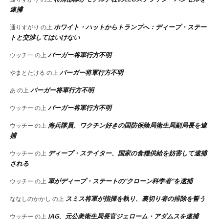
逮捕
ホワイト・ハットからトランプへ：ディープ・ステー
通りすがり
の上
トと交渉してはいけない
バーガー将軍行方不明
ウッチー
の上
バーガー将軍行方不明
やまとたける
の上
バーガー将軍行方不明
あ
の上
バーガー将軍行方不明
ウッチー
の上
海兵隊員、ワクチン好きの国防保険局衛生局副局長を逮
ウッチー
の上
捕
ディープ・ステイター、国家の食糧供給を妨害して逮捕
ウッチー
の上
される
軍がディープ・ステートの”クローン科学者”を逮捕
ウッチー
の上
スミス将軍が指揮を執り、裏切り者の排除を誓う
ななしのかかし
の上
JAG、元公衆衛生局長官ジェローム・アダムスを逮捕
ウッチー
の上