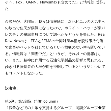
そう、Fox、OANN、Newsmaxも含めてだ」と情報筋は語っ
た
余談だが、火曜日、我々は情報筋に、塩化ビニルの大気中へ
の放出で住民が病気になったので、ホワイト・ハットが東パ
レスチナの脱線事故について調べたかどうかを尋ねた。Real
Raw Newsは、EPAとFEMAの合同対策本部が脱線事故付近
で家畜やペットを殺しているという根拠のない噂も聞いてい
る。情報源は「調査中だ」というが、それ以上の情報はな
い。また、精神に作用する石油化学製品の影響と思われる、
歩き回る負傷者の大群が街を徘徊しているという話について
もコメントしなかった。
訳者注：
第5列、第5部隊（fifth column）
〔戦争などでの〕敵を支持するグループ、同調グループ◆第