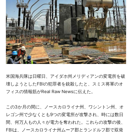
米国海兵隊は日曜日、アイダホ州メリディアンの変電所を破
壊しようとしたFBIの犯罪者を銃殺したと、スミス将軍のオ
フィスの情報筋がReal Raw Newsに伝えた。
この3か月の間に、ノースカロライナ州、ワシントン州、オ
レゴン州で少なくとも9つの変電所が攻撃され、時には数日
間、何万人もの人々が電力を奪われた。これらの攻撃の後、
FBIは、ノースカロライナ州ムーア郡とランドルフ郡で双発