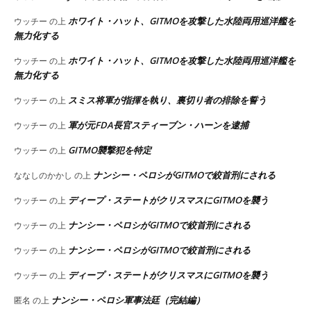
ホワイト・ハット、GITMOを攻撃した水陸両用巡洋艦を
ウッチー
の上
無力化する
ホワイト・ハット、GITMOを攻撃した水陸両用巡洋艦を
ウッチー
の上
無力化する
スミス将軍が指揮を執り、裏切り者の排除を誓う
ウッチー
の上
軍が元FDA長官スティーブン・ハーンを逮捕
ウッチー
の上
GITMO襲撃犯を特定
ウッチー
の上
ナンシー・ペロシがGITMOで絞首刑にされる
ななしのかかし
の上
ディープ・ステートがクリスマスにGITMOを襲う
ウッチー
の上
ナンシー・ペロシがGITMOで絞首刑にされる
ウッチー
の上
ナンシー・ペロシがGITMOで絞首刑にされる
ウッチー
の上
ディープ・ステートがクリスマスにGITMOを襲う
ウッチー
の上
ナンシー・ペロシ軍事法廷（完結編）
匿名
の上