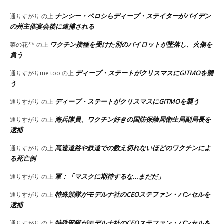
ナンシー・ペロシらディープ・ステイターがバイデン
通りすがり
の上
の州主催宴会後に逮捕される
ワクチン接種を受けた別のパイロットが墜落し、火傷を
菜の花**
の上
負う
ディープ・ステートがクリスマスにGITMOを襲
通りすがりme too
の上
う
ディープ・ステートがクリスマスにGITMOを襲う
通りすがり
の上
海兵隊員、ワクチン好きの国防保険局衛生局副局長を
通りすがり
の上
逮捕
高速道路や鉄道での数え切れないほどのワクチンによ
通りすがり
の上
る死亡例
軍：「マスクに期待するな…まだだ」
通りすがり
の上
特殊部隊がモデルナ社のCEOステファン・バンセルを
通りすがり
の上
逮捕
特殊部隊がモデルナ社のCEOステファン・バンセルを
通りすがり
の上