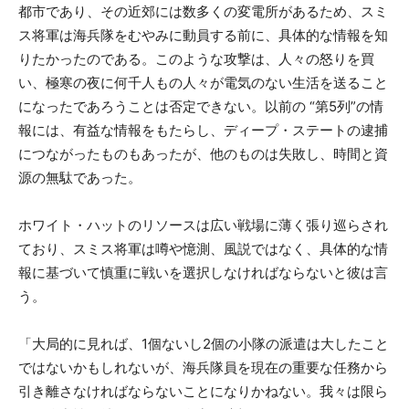
都市であり、その近郊には数多くの変電所があるため、スミ
ス将軍は海兵隊をむやみに動員する前に、具体的な情報を知
りたかったのである。このような攻撃は、人々の怒りを買
い、極寒の夜に何千人もの人々が電気のない生活を送ること
になったであろうことは否定できない。以前の “第5列”の情
報には、有益な情報をもたらし、ディープ・ステートの逮捕
につながったものもあったが、他のものは失敗し、時間と資
源の無駄であった。
ホワイト・ハットのリソースは広い戦場に薄く張り巡らされ
ており、スミス将軍は噂や憶測、風説ではなく、具体的な情
報に基づいて慎重に戦いを選択しなければならないと彼は言
う。
「大局的に見れば、1個ないし2個の小隊の派遣は大したこと
ではないかもしれないが、海兵隊員を現在の重要な任務から
引き離さなければならないことになりかねない。我々は限ら