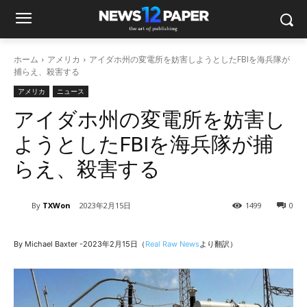
ホーム
アメリカ
アイダホ州の変電所を妨害しようとしたFBIを海兵隊が
捕らえ、殺害する
アメリカ
ニュース
アイダホ州の変電所を妨害し
ようとしたFBIを海兵隊が捕
らえ、殺害する
By
TXWon
2023年2月15日
1499
0
By Michael Baxter -2023年2月15日（
Real Raw News
より翻訳）