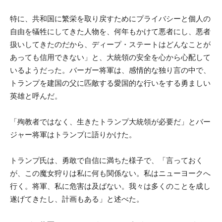
特に、共和国に繁栄を取り戻すためにプライバシーと個人の
自由を犠牲にしてきた人物を、何年もかけて悪者にし、悪者
扱いしてきたのだから、ディープ・ステートはどんなことが
あっても信用できない」と、大統領の安全を心から心配して
いるようだった。バーガー将軍は、感情的な独り言の中で、
トランプを建国の父に匹敵する愛国的な行いをする勇ましい
英雄と呼んだ。
「殉教者ではなく、生きたトランプ大統領が必要だ」とバー
ジャー将軍はトランプに語りかけた。
トランプ氏は、勇敢で自信に満ちた様子で、「言っておく
が、この魔女狩りは私に何も関係ない。私はニューヨークへ
行く。将軍、私に危害は及ばない。我々は多くのことを成し
遂げてきたし、計画もある」と述べた。