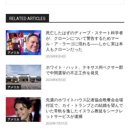
RELATED ARTICLES
死亡したはずのディープ・ステート科学者
が、クローンについて警告するためマー
ル・ア・ラーゴに現れる――しかし実は本
人もクローンだった
アメリカ
2026年8月4日
ホワイト・ハット、テキサス州ベクサー郡
で中間選挙の不正工作を発見
2026年8月3日
アメリカ
先週のホワイトハウス記者協会晩餐会会場
付近で、カイ・トランプとの結婚を望んで
いた常軌を逸したイスラム教徒をシークレ
ットサービスが逮捕
アメリカ
2026年7月31日