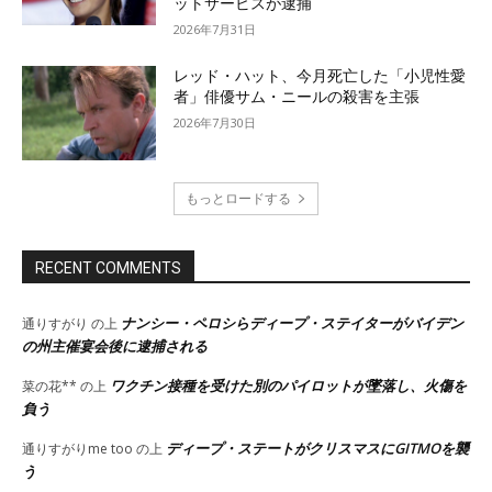
ットサービスが逮捕
2026年7月31日
レッド・ハット、今月死亡した「小児性愛
者」俳優サム・ニールの殺害を主張
2026年7月30日
もっとロードする
RECENT COMMENTS
ナンシー・ペロシらディープ・ステイターがバイデン
通りすがり
の上
の州主催宴会後に逮捕される
ワクチン接種を受けた別のパイロットが墜落し、火傷を
菜の花**
の上
負う
ディープ・ステートがクリスマスにGITMOを襲
通りすがりme too
の上
う