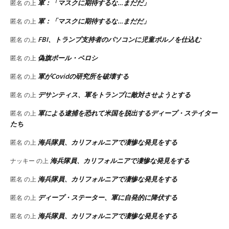
軍：「マスクに期待するな…まだだ」
匿名
の上
軍：「マスクに期待するな…まだだ」
匿名
の上
FBI、トランプ支持者のパソコンに児童ポルノを仕込む
匿名
の上
偽旗ポール・ペロシ
匿名
の上
軍がCovidの研究所を破壊する
匿名
の上
デサンティス、軍をトランプに敵対させようとする
匿名
の上
軍による逮捕を恐れて米国を脱出するディープ・ステイター
匿名
の上
たち
海兵隊員、カリフォルニアで凄惨な発見をする
匿名
の上
海兵隊員、カリフォルニアで凄惨な発見をする
ナッキー
の上
海兵隊員、カリフォルニアで凄惨な発見をする
匿名
の上
ディープ・ステーター、軍に自発的に降伏する
匿名
の上
海兵隊員、カリフォルニアで凄惨な発見をする
匿名
の上