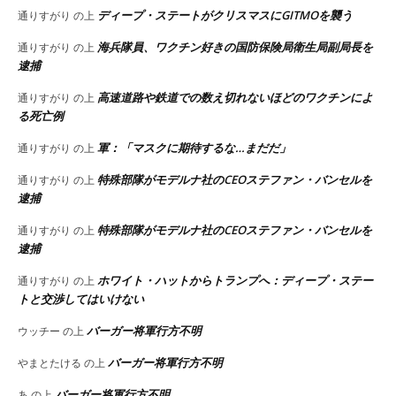
ディープ・ステートがクリスマスにGITMOを襲う
通りすがり
の上
海兵隊員、ワクチン好きの国防保険局衛生局副局長を
通りすがり
の上
逮捕
高速道路や鉄道での数え切れないほどのワクチンによ
通りすがり
の上
る死亡例
軍：「マスクに期待するな…まだだ」
通りすがり
の上
特殊部隊がモデルナ社のCEOステファン・バンセルを
通りすがり
の上
逮捕
特殊部隊がモデルナ社のCEOステファン・バンセルを
通りすがり
の上
逮捕
ホワイト・ハットからトランプへ：ディープ・ステー
通りすがり
の上
トと交渉してはいけない
バーガー将軍行方不明
ウッチー
の上
バーガー将軍行方不明
やまとたける
の上
バーガー将軍行方不明
あ
の上