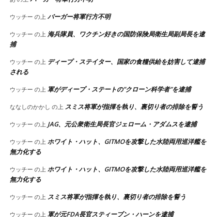
バーガー将軍行方不明
ウッチー
の上
海兵隊員、ワクチン好きの国防保険局衛生局副局長を逮
ウッチー
の上
捕
ディープ・ステイター、国家の食糧供給を妨害して逮捕
ウッチー
の上
される
軍がディープ・ステートの”クローン科学者”を逮捕
ウッチー
の上
スミス将軍が指揮を執り、裏切り者の排除を誓う
ななしのかかし
の上
JAG、元公衆衛生局長官ジェローム・アダムスを逮捕
ウッチー
の上
ホワイト・ハット、GITMOを攻撃した水陸両用巡洋艦を
ウッチー
の上
無力化する
ホワイト・ハット、GITMOを攻撃した水陸両用巡洋艦を
ウッチー
の上
無力化する
スミス将軍が指揮を執り、裏切り者の排除を誓う
ウッチー
の上
軍が元FDA長官スティーブン・ハーンを逮捕
ウッチー
の上