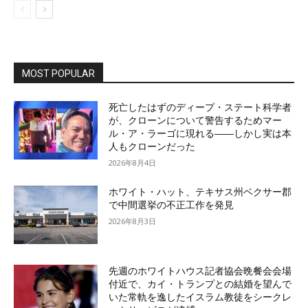
MOST POPULAR
死亡したはずのディープ・ステート科学者
が、クローンについて警告するためマー
ル・ア・ラーゴに現れる――しかし実は本
人もクローンだった
2026年8月4日
ホワイト・ハット、テキサス州ベクサー郡
で中間選挙の不正工作を発見
2026年8月3日
先週のホワイトハウス記者協会晩餐会会場
付近で、カイ・トランプとの結婚を望んで
いた常軌を逸したイスラム教徒をシークレ