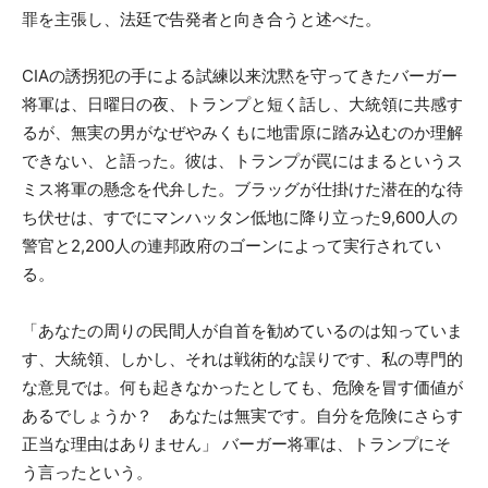
罪を主張し、法廷で告発者と向き合うと述べた。
CIAの誘拐犯の手による試練以来沈黙を守ってきたバーガー
将軍は、日曜日の夜、トランプと短く話し、大統領に共感す
るが、無実の男がなぜやみくもに地雷原に踏み込むのか理解
できない、と語った。彼は、トランプが罠にはまるというス
ミス将軍の懸念を代弁した。ブラッグが仕掛けた潜在的な待
ち伏せは、すでにマンハッタン低地に降り立った9,600人の
警官と2,200人の連邦政府のゴーンによって実行されてい
る。
「あなたの周りの民間人が自首を勧めているのは知っていま
す、大統領、しかし、それは戦術的な誤りです、私の専門的
な意見では。何も起きなかったとしても、危険を冒す価値が
あるでしょうか？ あなたは無実です。自分を危険にさらす
正当な理由はありません」 バーガー将軍は、トランプにそ
う言ったという。