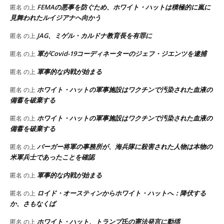
FEMAの悪事を防ぐため、ホワイト・ハットは積極的に嵐に
匿名
の上
見舞われたルイジアナへ向かう
JAG、ミゲル・カルドナ教育長を有罪に
匿名
の上
軍がCovid-19コーディネーターのジェフ・ジエンツを逮捕
匿名
の上
軍事的な内戦が始まる
匿名
の上
ホワイト・ハットの軍事施設はワクチンで汚染された血液の
匿名
の上
備蓄を破棄する
ホワイト・ハットの軍事施設はワクチンで汚染された血液の
匿名
の上
備蓄を破棄する
バーガー将軍の事務所が、海兵隊に殺害された人物は本物の
匿名
の上
米軍兵士であったことを確認
軍事的な内戦が始まる
匿名
の上
ロイド・オースティンからホワイト・ハットへ：降伏する
匿名
の上
か、さもなくば
ホワイト・ハット、トランプ氏の憲法発言に動揺
匿名
の上