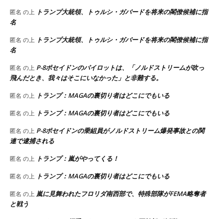
トランプ大統領、トゥルシ・ガバードを将来の閣僚候補に指
匿名
の上
名
トランプ大統領、トゥルシ・ガバードを将来の閣僚候補に指
匿名
の上
名
P-8ポセイドンのパイロットは、「ノルドストリームが吹っ
匿名
の上
飛んだとき、我々はそこにいなかった」と非難する。
トランプ：MAGAの裏切り者はどこにでもいる
匿名
の上
トランプ：MAGAの裏切り者はどこにでもいる
匿名
の上
P-8ポセイドンの乗組員がノルドストリーム爆発事故との関
匿名
の上
連で逮捕される
トランプ：嵐がやってくる！
匿名
の上
トランプ：MAGAの裏切り者はどこにでもいる
匿名
の上
嵐に見舞われたフロリダ南西部で、特殊部隊がFEMA略奪者
匿名
の上
と戦う