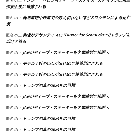
匿名
の上
催宴会後に逮捕される
高速道路や鉄道での数え切れないほどのワクチンによる死亡
匿名
の上
例
側近がデサンティスに “Dinner for Schmucks “でトランプを
匿名
の上
叩けと迫る
JAGがディープ・ステーターを欠席裁判で起訴へ
匿名
の上
モデルナ社のCEOがGITMOで絞首刑にされる
匿名
の上
モデルナ社のCEOがGITMOで絞首刑にされる
匿名
の上
トランプの真の2024年の目標
匿名
の上
JAGがディープ・ステーターを欠席裁判で起訴へ
匿名
の上
JAGがディープ・ステーターを欠席裁判で起訴へ
匿名
の上
トランプの真の2024年の目標
匿名
の上
トランプの真の2024年の目標
匿名
の上