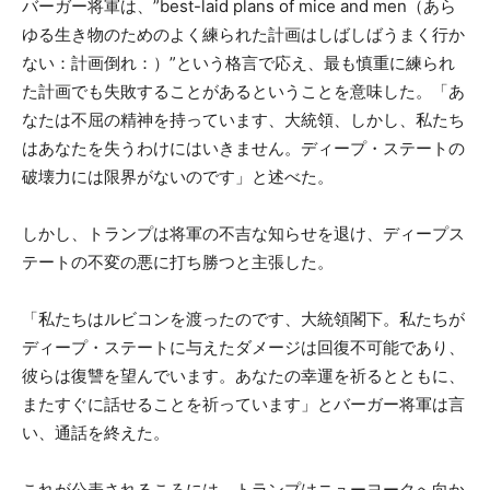
バーガー将軍は、”best-laid plans of mice and men（あら
ゆる生き物のためのよく練られた計画はしばしばうまく行か
ない：計画倒れ：）”という格言で応え、最も慎重に練られ
た計画でも失敗することがあるということを意味した。「あ
なたは不屈の精神を持っています、大統領、しかし、私たち
はあなたを失うわけにはいきません。ディープ・ステートの
破壊力には限界がないのです」と述べた。
しかし、トランプは将軍の不吉な知らせを退け、ディープス
テートの不変の悪に打ち勝つと主張した。
「私たちはルビコンを渡ったのです、大統領閣下。私たちが
ディープ・ステートに与えたダメージは回復不可能であり、
彼らは復讐を望んでいます。あなたの幸運を祈るとともに、
またすぐに話せることを祈っています」とバーガー将軍は言
い、通話を終えた。
これが公表されるころには、トランプはニューヨークへ向か