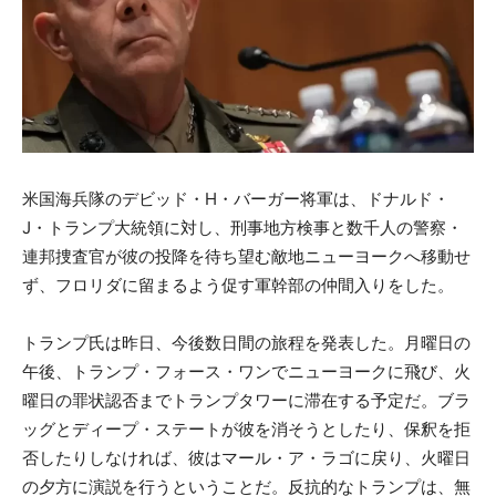
米国海兵隊のデビッド・H・バーガー将軍は、ドナルド・
J・トランプ大統領に対し、刑事地方検事と数千人の警察・
連邦捜査官が彼の投降を待ち望む敵地ニューヨークへ移動せ
ず、フロリダに留まるよう促す軍幹部の仲間入りをした。
トランプ氏は昨日、今後数日間の旅程を発表した。月曜日の
午後、トランプ・フォース・ワンでニューヨークに飛び、火
曜日の罪状認否までトランプタワーに滞在する予定だ。ブラ
ッグとディープ・ステートが彼を消そうとしたり、保釈を拒
否したりしなければ、彼はマール・ア・ラゴに戻り、火曜日
の夕方に演説を行うということだ。反抗的なトランプは、無