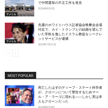
で中間選挙の不正工作を発見
2026年8月3日
アメリカ
先週のホワイトハウス記者協会晩餐会会場
付近で、カイ・トランプとの結婚を望んで
いた常軌を逸したイスラム教徒をシークレ
ットサービスが逮捕
アメリカ
2026年7月31日
MOST POPULAR
死亡したはずのディープ・ステート科学者
が、クローンについて警告するためマー
ル・ア・ラーゴに現れる――しかし実は本
人もクローンだった
2026年8月4日