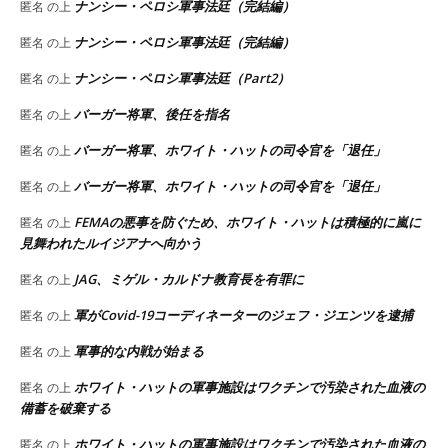
ナンシー・ペロシ軍事法廷（完結編）
匿名
の上
ナンシー・ペロシ軍事法廷（完結編）
匿名
の上
ナンシー・ペロシ軍事法廷（Part2）
匿名
の上
バーガー将軍、後任を指名
匿名
の上
バーガー将軍、ホワイト・ハットの司令官を「退任」
匿名
の上
バーガー将軍、ホワイト・ハットの司令官を「退任」
匿名
の上
FEMAの悪事を防ぐため、ホワイト・ハットは積極的に嵐に
匿名
の上
見舞われたルイジアナへ向かう
JAG、ミゲル・カルドナ教育長を有罪に
匿名
の上
軍がCovid-19コーディネーターのジェフ・ジエンツを逮捕
匿名
の上
軍事的な内戦が始まる
匿名
の上
ホワイト・ハットの軍事施設はワクチンで汚染された血液の
匿名
の上
備蓄を破棄する
ホワイト・ハットの軍事施設はワクチンで汚染された血液の
匿名
の上