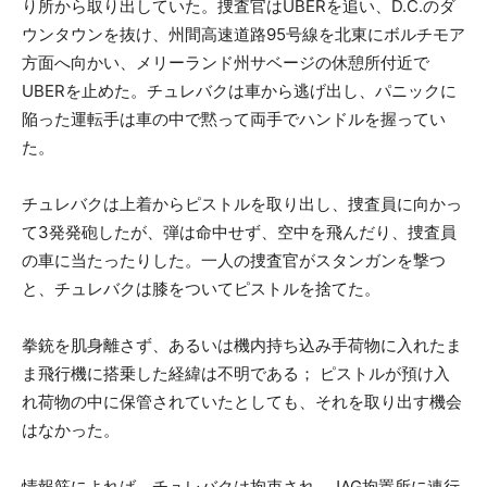
り所から取り出していた。捜査官はUBERを追い、D.C.のダ
ウンタウンを抜け、州間高速道路95号線を北東にボルチモア
方面へ向かい、メリーランド州サベージの休憩所付近で
UBERを止めた。チュレバクは車から逃げ出し、パニックに
陥った運転手は車の中で黙って両手でハンドルを握ってい
た。
チュレバクは上着からピストルを取り出し、捜査員に向かっ
て3発発砲したが、弾は命中せず、空中を飛んだり、捜査員
の車に当たったりした。一人の捜査官がスタンガンを撃つ
と、チュレバクは膝をついてピストルを捨てた。
拳銃を肌身離さず、あるいは機内持ち込み手荷物に入れたま
ま飛行機に搭乗した経緯は不明である； ピストルが預け入
れ荷物の中に保管されていたとしても、それを取り出す機会
はなかった。
情報筋によれば、チュレバクは拘束され、JAG拘置所に連行