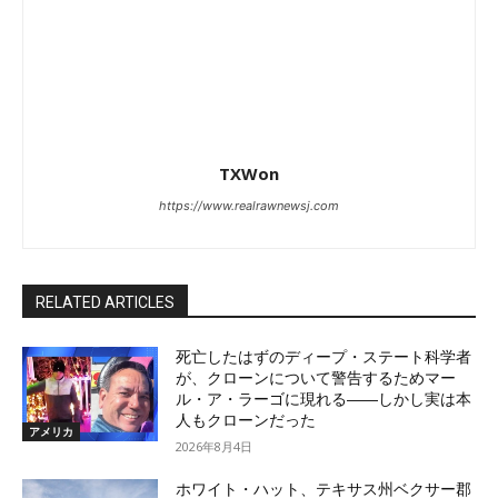
TXWon
https://www.realrawnewsj.com
RELATED ARTICLES
死亡したはずのディープ・ステート科学者
が、クローンについて警告するためマー
ル・ア・ラーゴに現れる――しかし実は本
人もクローンだった
アメリカ
2026年8月4日
ホワイト・ハット、テキサス州ベクサー郡