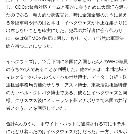
し、CDCの緊急対応チームと密かに会うために大西洋を渡っ
たのである。精力的な調査官と、時に全知全能のように見え
る米陸軍司令部の目と耳は、イヘクウェズが不正な集まりに
出席しないことを確実にした。犯罪の共謀者に会う代わり
に、彼はGITMOの独房に閉じこもり、そこで当然の軍事法
廷を待つことになった。
イヘクウェズは、12月下旬に米国に入国した4人のWHO職員
のうちの1人であることが判明した。他の4人は、米州地域デ
ィレクターのジャルバス・バルボサ博士、データ・分析・送
達担当事務局長補のサミラ・アスマ博士、東欧活動担当特使
のカッペル・クレバク博士である。彼らはイヘクウェズと同
様、クリスマス後にメリーランド州アナポリスで米国の共謀
者と会うことを画策していた。
合計4人のうち、ホワイト・ハットに逮捕される前にホテル
にたどり着いたのはイヘクウェズだけだった。一方、バルボ