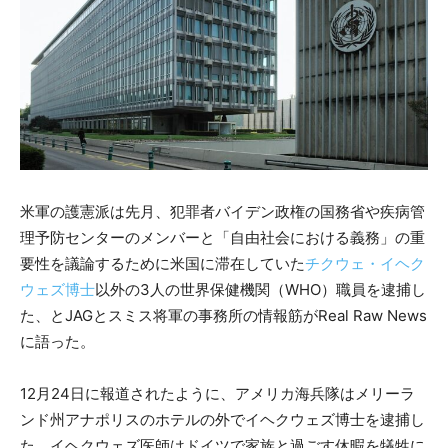
米軍の護憲派は先月、犯罪者バイデン政権の国務省や疾病管
理予防センターのメンバーと「自由社会における義務」の重
要性を議論するために米国に滞在していた
チクウェ・イヘク
ウェズ博士
以外の3人の世界保健機関（WHO）職員を逮捕し
た、とJAGとスミス将軍の事務所の情報筋がReal Raw News
に語った。
12月24日に報道されたように、アメリカ海兵隊はメリーラ
ンド州アナポリスのホテルの外でイヘクウェズ博士を逮捕し
た。イヘクウェズ医師はドイツで家族と過ごす休暇を犠牲に