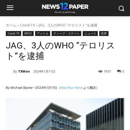
ホーム
Covid-19
JAG、3人のWHO "テロリスト"を逮捕
Covid-19
WHO
アメリカ
ディープ・ステート
ニュース
世界
JAG、3人のWHO “テロリス
ト”を逮捕
By
TXWon
2024年1月11日
1957
0
By Michael Baxter -2024年1月11日（
Real Raw News
より翻訳）