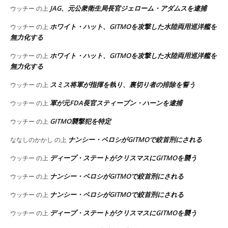
JAG、元公衆衛生局長官ジェローム・アダムスを逮捕
ウッチー
の上
ホワイト・ハット、GITMOを攻撃した水陸両用巡洋艦を
ウッチー
の上
無力化する
ホワイト・ハット、GITMOを攻撃した水陸両用巡洋艦を
ウッチー
の上
無力化する
スミス将軍が指揮を執り、裏切り者の排除を誓う
ウッチー
の上
軍が元FDA長官スティーブン・ハーンを逮捕
ウッチー
の上
GITMO襲撃犯を特定
ウッチー
の上
ナンシー・ペロシがGITMOで絞首刑にされる
ななしのかかし
の上
ディープ・ステートがクリスマスにGITMOを襲う
ウッチー
の上
ナンシー・ペロシがGITMOで絞首刑にされる
ウッチー
の上
ナンシー・ペロシがGITMOで絞首刑にされる
ウッチー
の上
ディープ・ステートがクリスマスにGITMOを襲う
ウッチー
の上