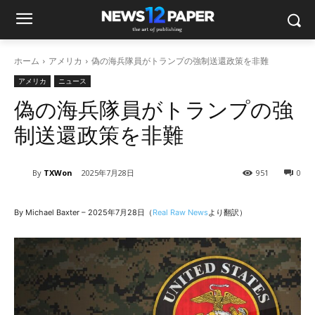
ホーム
アメリカ
偽の海兵隊員がトランプの強制送還政策を非難
アメリカ
ニュース
偽の海兵隊員がトランプの強
制送還政策を非難
By
TXWon
2025年7月28日
951
0
By Michael Baxter – 2025年7月28日（
Real Raw News
より翻訳）