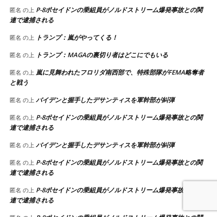
P-8ポセイドンの乗組員がノルドストリーム爆発事故との関
匿名
の上
連で逮捕される
トランプ：嵐がやってくる！
匿名
の上
トランプ：MAGAの裏切り者はどこにでもいる
匿名
の上
嵐に見舞われたフロリダ南西部で、特殊部隊がFEMA略奪者
匿名
の上
と戦う
バイデンと握手したデサンティスを軍幹部が糾弾
匿名
の上
P-8ポセイドンの乗組員がノルドストリーム爆発事故との関
匿名
の上
連で逮捕される
バイデンと握手したデサンティスを軍幹部が糾弾
匿名
の上
P-8ポセイドンの乗組員がノルドストリーム爆発事故との関
匿名
の上
連で逮捕される
P-8ポセイドンの乗組員がノルドストリーム爆発事故との関
匿名
の上
連で逮捕される