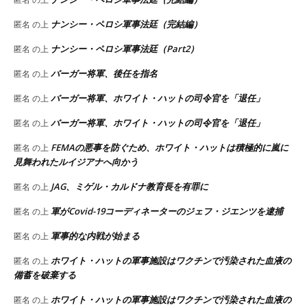
ナンシー・ペロシ軍事法廷（完結編）
匿名
の上
ナンシー・ペロシ軍事法廷（Part2）
匿名
の上
バーガー将軍、後任を指名
匿名
の上
バーガー将軍、ホワイト・ハットの司令官を「退任」
匿名
の上
バーガー将軍、ホワイト・ハットの司令官を「退任」
匿名
の上
FEMAの悪事を防ぐため、ホワイト・ハットは積極的に嵐に
匿名
の上
見舞われたルイジアナへ向かう
JAG、ミゲル・カルドナ教育長を有罪に
匿名
の上
軍がCovid-19コーディネーターのジェフ・ジエンツを逮捕
匿名
の上
軍事的な内戦が始まる
匿名
の上
ホワイト・ハットの軍事施設はワクチンで汚染された血液の
匿名
の上
備蓄を破棄する
ホワイト・ハットの軍事施設はワクチンで汚染された血液の
匿名
の上