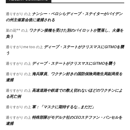
ナンシー・ペロシらディープ・ステイターがバイデン
通りすがり
の上
の州主催宴会後に逮捕される
ワクチン接種を受けた別のパイロットが墜落し、火傷を
菜の花**
の上
負う
ディープ・ステートがクリスマスにGITMOを襲
通りすがりme too
の上
う
ディープ・ステートがクリスマスにGITMOを襲う
通りすがり
の上
海兵隊員、ワクチン好きの国防保険局衛生局副局長を
通りすがり
の上
逮捕
高速道路や鉄道での数え切れないほどのワクチンによ
通りすがり
の上
る死亡例
軍：「マスクに期待するな…まだだ」
通りすがり
の上
特殊部隊がモデルナ社のCEOステファン・バンセルを
通りすがり
の上
逮捕