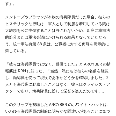
す」。
メンドーズやブラウンが本物の海兵隊員だった場合、彼らの
ヒステリックな行動は、軍人として制服を着用している間は
大統領を公に中傷することは許されないため、即座に非司法
的処分または軍法会議にかけられる結果となっていただろ
う。統一軍法典第 88 条は、公職者に対する侮辱を明示的に
禁じている。
「彼らは海兵隊員ではなく、俳優でした」と ARCYBER の情
報筋は RRN に語った。「当然、私たちは彼らの名前を確認
し、顔認識を使って現役であるかどうかを確認しました。2
人とも海兵隊に勤務したことはなく、彼らはクライシス・ア
クターであり、海兵隊員に扮して栄誉を盗んだのです」。
このクリップを視聴した ARCYBER のホワイト・ハットは、
いわゆる海兵隊員の制服に明らかな間違いがあることに気づ