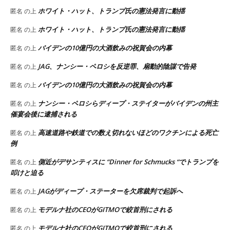
ホワイト・ハット、トランプ氏の憲法発言に動揺
匿名
の上
ホワイト・ハット、トランプ氏の憲法発言に動揺
匿名
の上
バイデンの10億円の大酒飲みの祝賀会の内幕
匿名
の上
JAG、ナンシー・ペロシを反逆罪、扇動的陰謀で告発
匿名
の上
バイデンの10億円の大酒飲みの祝賀会の内幕
匿名
の上
ナンシー・ペロシらディープ・ステイターがバイデンの州主
匿名
の上
催宴会後に逮捕される
高速道路や鉄道での数え切れないほどのワクチンによる死亡
匿名
の上
例
側近がデサンティスに “Dinner for Schmucks “でトランプを
匿名
の上
叩けと迫る
JAGがディープ・ステーターを欠席裁判で起訴へ
匿名
の上
モデルナ社のCEOがGITMOで絞首刑にされる
匿名
の上
モデルナ社のCEOがGITMOで絞首刑にされる
匿名
の上