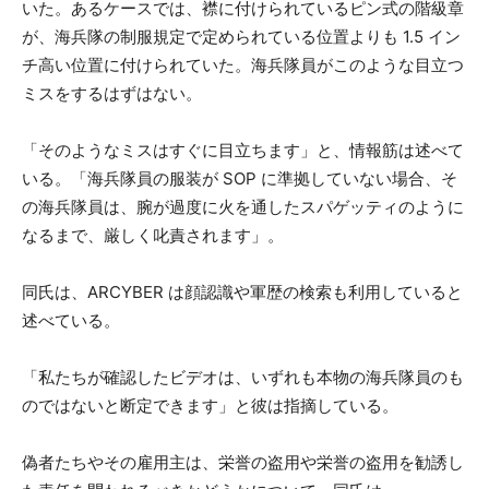
いた。あるケースでは、襟に付けられているピン式の階級章
が、海兵隊の制服規定で定められている位置よりも 1.5 イン
チ高い位置に付けられていた。海兵隊員がこのような目立つ
ミスをするはずはない。
「そのようなミスはすぐに目立ちます」と、情報筋は述べて
いる。「海兵隊員の服装が SOP に準拠していない場合、そ
の海兵隊員は、腕が過度に火を通したスパゲッティのように
なるまで、厳しく叱責されます」。
同氏は、ARCYBER は顔認識や軍歴の検索も利用していると
述べている。
「私たちが確認したビデオは、いずれも本物の海兵隊員のも
のではないと断定できます」と彼は指摘している。
偽者たちやその雇用主は、栄誉の盗用や栄誉の盗用を勧誘し