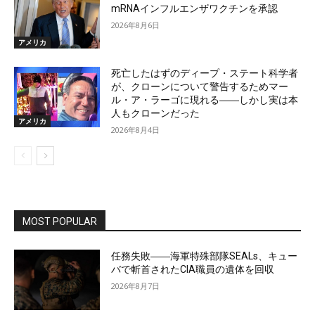
mRNAインフルエンザワクチンを承認
2026年8月6日
アメリカ
死亡したはずのディープ・ステート科学者
が、クローンについて警告するためマー
ル・ア・ラーゴに現れる――しかし実は本
人もクローンだった
アメリカ
2026年8月4日
MOST POPULAR
任務失敗――海軍特殊部隊SEALs、キュー
バで斬首されたCIA職員の遺体を回収
2026年8月7日