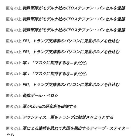
特殊部隊がモデルナ社のCEOステファン・バンセルを逮捕
匿名
の上
特殊部隊がモデルナ社のCEOステファン・バンセルを逮捕
匿名
の上
特殊部隊がモデルナ社のCEOステファン・バンセルを逮捕
匿名
の上
FBI、トランプ支持者のパソコンに児童ポルノを仕込む
匿名
の上
FBI、トランプ支持者のパソコンに児童ポルノを仕込む
匿名
の上
軍：「マスクに期待するな…まだだ」
匿名
の上
軍：「マスクに期待するな…まだだ」
匿名
の上
FBI、トランプ支持者のパソコンに児童ポルノを仕込む
匿名
の上
偽旗ポール・ペロシ
匿名
の上
軍がCovidの研究所を破壊する
匿名
の上
デサンティス、軍をトランプに敵対させようとする
匿名
の上
軍による逮捕を恐れて米国を脱出するディープ・ステイター
匿名
の上
たち