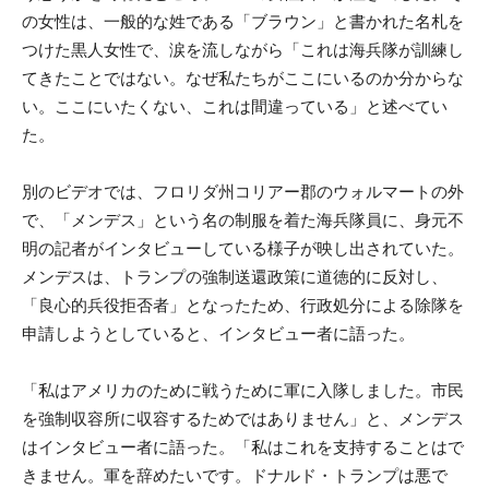
の女性は、一般的な姓である「ブラウン」と書かれた名札を
つけた黒人女性で、涙を流しながら「これは海兵隊が訓練し
てきたことではない。なぜ私たちがここにいるのか分からな
い。ここにいたくない、これは間違っている」と述べてい
た。
別のビデオでは、フロリダ州コリアー郡のウォルマートの外
で、「メンデス」という名の制服を着た海兵隊員に、身元不
明の記者がインタビューしている様子が映し出されていた。
メンデスは、トランプの強制送還政策に道徳的に反対し、
「良心的兵役拒否者」となったため、行政処分による除隊を
申請しようとしていると、インタビュー者に語った。
「私はアメリカのために戦うために軍に入隊しました。市民
を強制収容所に収容するためではありません」と、メンデス
はインタビュー者に語った。「私はこれを支持することはで
きません。軍を辞めたいです。ドナルド・トランプは悪で