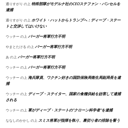
特殊部隊がモデルナ社のCEOステファン・バンセルを
通りすがり
の上
逮捕
ホワイト・ハットからトランプへ：ディープ・ステー
通りすがり
の上
トと交渉してはいけない
バーガー将軍行方不明
ウッチー
の上
バーガー将軍行方不明
やまとたける
の上
バーガー将軍行方不明
あ
の上
バーガー将軍行方不明
ウッチー
の上
海兵隊員、ワクチン好きの国防保険局衛生局副局長を逮
ウッチー
の上
捕
ディープ・ステイター、国家の食糧供給を妨害して逮捕
ウッチー
の上
される
軍がディープ・ステートの”クローン科学者”を逮捕
ウッチー
の上
スミス将軍が指揮を執り、裏切り者の排除を誓う
ななしのかかし
の上