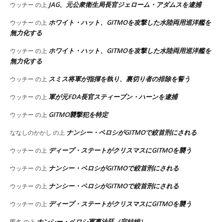
JAG、元公衆衛生局長官ジェローム・アダムスを逮捕
ウッチー
の上
ホワイト・ハット、GITMOを攻撃した水陸両用巡洋艦を
ウッチー
の上
無力化する
ホワイト・ハット、GITMOを攻撃した水陸両用巡洋艦を
ウッチー
の上
無力化する
スミス将軍が指揮を執り、裏切り者の排除を誓う
ウッチー
の上
軍が元FDA長官スティーブン・ハーンを逮捕
ウッチー
の上
GITMO襲撃犯を特定
ウッチー
の上
ナンシー・ペロシがGITMOで絞首刑にされる
ななしのかかし
の上
ディープ・ステートがクリスマスにGITMOを襲う
ウッチー
の上
ナンシー・ペロシがGITMOで絞首刑にされる
ウッチー
の上
ナンシー・ペロシがGITMOで絞首刑にされる
ウッチー
の上
ディープ・ステートがクリスマスにGITMOを襲う
ウッチー
の上
ナンシー・ペロシ軍事法廷（完結編）
匿名
の上