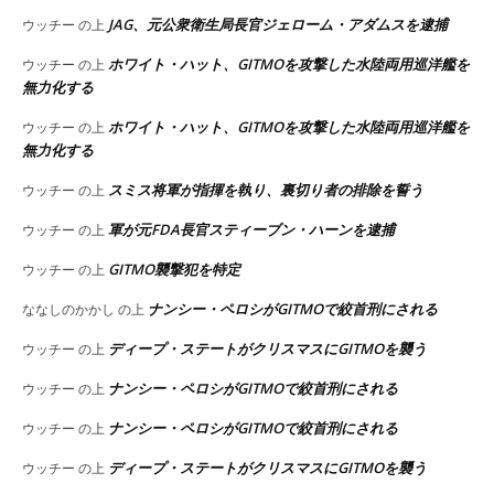
JAG、元公衆衛生局長官ジェローム・アダムスを逮捕
ウッチー
の上
ホワイト・ハット、GITMOを攻撃した水陸両用巡洋艦を
ウッチー
の上
無力化する
ホワイト・ハット、GITMOを攻撃した水陸両用巡洋艦を
ウッチー
の上
無力化する
スミス将軍が指揮を執り、裏切り者の排除を誓う
ウッチー
の上
軍が元FDA長官スティーブン・ハーンを逮捕
ウッチー
の上
GITMO襲撃犯を特定
ウッチー
の上
ナンシー・ペロシがGITMOで絞首刑にされる
ななしのかかし
の上
ディープ・ステートがクリスマスにGITMOを襲う
ウッチー
の上
ナンシー・ペロシがGITMOで絞首刑にされる
ウッチー
の上
ナンシー・ペロシがGITMOで絞首刑にされる
ウッチー
の上
ディープ・ステートがクリスマスにGITMOを襲う
ウッチー
の上