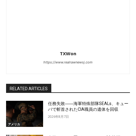
TXWon
https://www.realrawnewsj.com
RELATED ARTICLES
任務失敗――海軍特殊部隊SEALs、キュー
バで斬首されたCIA職員の遺体を回収
2026年8月7日
アメリカ