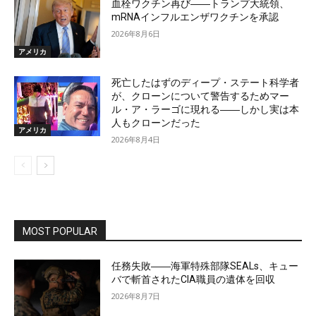
血栓ワクチン再び――トランプ大統領、
mRNAインフルエンザワクチンを承認
2026年8月6日
アメリカ
死亡したはずのディープ・ステート科学者
が、クローンについて警告するためマー
ル・ア・ラーゴに現れる――しかし実は本
人もクローンだった
アメリカ
2026年8月4日
MOST POPULAR
任務失敗――海軍特殊部隊SEALs、キュー
バで斬首されたCIA職員の遺体を回収
2026年8月7日