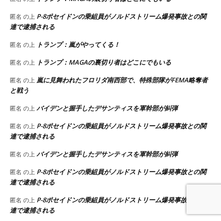
P-8ポセイドンの乗組員がノルドストリーム爆発事故との関
匿名
の上
連で逮捕される
トランプ：嵐がやってくる！
匿名
の上
トランプ：MAGAの裏切り者はどこにでもいる
匿名
の上
嵐に見舞われたフロリダ南西部で、特殊部隊がFEMA略奪者
匿名
の上
と戦う
バイデンと握手したデサンティスを軍幹部が糾弾
匿名
の上
P-8ポセイドンの乗組員がノルドストリーム爆発事故との関
匿名
の上
連で逮捕される
バイデンと握手したデサンティスを軍幹部が糾弾
匿名
の上
P-8ポセイドンの乗組員がノルドストリーム爆発事故との関
匿名
の上
連で逮捕される
P-8ポセイドンの乗組員がノルドストリーム爆発事故との関
匿名
の上
連で逮捕される