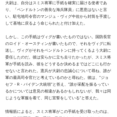
大尉は、自分はスミス将軍に手紙を確実に届ける使者であ
り、「ペンドルトンの善良な海兵隊員」に悪意はないと言
い、駐屯地司令官のマンジュ・ヴィグ中佐から封筒を手渡し
して基地に戻るよう命じられたと付け加えた。
しかし、この手紙はヴィグが書いたものではない。国防長官
のロイド・オースティンが書いたもので、それをヴィグに転
送し、ヴィグがそれをペンドルトンに持ってくるよう大尉に
委任したのだ。彼は安らかに立ち去りたかったが、スミス将
軍が手紙を読み、彼をどうするか決めるまではどこにも行か
せないと言われた。憲兵が大尉の忠誠心について尋ね、誰が
軍の最高司令官だと考えているのかと尋ねた。彼は、”ジョ
セフ・R・バイデン大統領”と答え、”誰が采配を振るってい
るかについては意見の相違があるかもしれないが、我々は同
じような軍服を着て、同じ宣誓をしている”と答えた。
情報筋によると、スミス将軍がこの手紙を受け取ったのは、