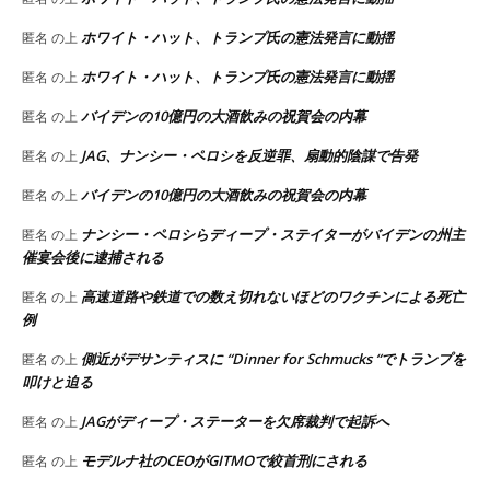
ホワイト・ハット、トランプ氏の憲法発言に動揺
匿名
の上
ホワイト・ハット、トランプ氏の憲法発言に動揺
匿名
の上
バイデンの10億円の大酒飲みの祝賀会の内幕
匿名
の上
JAG、ナンシー・ペロシを反逆罪、扇動的陰謀で告発
匿名
の上
バイデンの10億円の大酒飲みの祝賀会の内幕
匿名
の上
ナンシー・ペロシらディープ・ステイターがバイデンの州主
匿名
の上
催宴会後に逮捕される
高速道路や鉄道での数え切れないほどのワクチンによる死亡
匿名
の上
例
側近がデサンティスに “Dinner for Schmucks “でトランプを
匿名
の上
叩けと迫る
JAGがディープ・ステーターを欠席裁判で起訴へ
匿名
の上
モデルナ社のCEOがGITMOで絞首刑にされる
匿名
の上