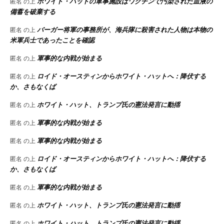
ホワイト・ハットの軍事施設はワクチンで汚染された血液の
匿名
の上
備蓄を破棄する
バーガー将軍の事務所が、海兵隊に殺害された人物は本物の
匿名
の上
米軍兵士であったことを確認
軍事的な内戦が始まる
匿名
の上
ロイド・オースティンからホワイト・ハットへ：降伏する
匿名
の上
か、さもなくば
ホワイト・ハット、トランプ氏の憲法発言に動揺
匿名
の上
軍事的な内戦が始まる
匿名
の上
軍事的な内戦が始まる
匿名
の上
ロイド・オースティンからホワイト・ハットへ：降伏する
匿名
の上
か、さもなくば
軍事的な内戦が始まる
匿名
の上
ホワイト・ハット、トランプ氏の憲法発言に動揺
匿名
の上
ホワイト・ハット、トランプ氏の憲法発言に動揺
匿名
の上