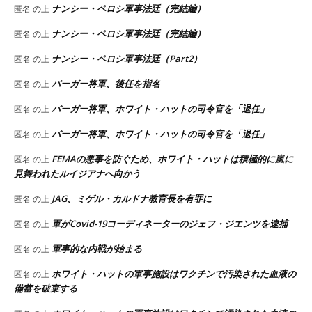
ナンシー・ペロシ軍事法廷（完結編）
匿名
の上
ナンシー・ペロシ軍事法廷（完結編）
匿名
の上
ナンシー・ペロシ軍事法廷（Part2）
匿名
の上
バーガー将軍、後任を指名
匿名
の上
バーガー将軍、ホワイト・ハットの司令官を「退任」
匿名
の上
バーガー将軍、ホワイト・ハットの司令官を「退任」
匿名
の上
FEMAの悪事を防ぐため、ホワイト・ハットは積極的に嵐に
匿名
の上
見舞われたルイジアナへ向かう
JAG、ミゲル・カルドナ教育長を有罪に
匿名
の上
軍がCovid-19コーディネーターのジェフ・ジエンツを逮捕
匿名
の上
軍事的な内戦が始まる
匿名
の上
ホワイト・ハットの軍事施設はワクチンで汚染された血液の
匿名
の上
備蓄を破棄する