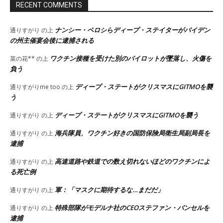
RECENT COMMENTS
ナンシー・ペロシらディープ・ステイターがバイデン
通りすがり
の上
の州主催宴会後に逮捕される
ワクチン接種を受けた別のパイロットが墜落し、火傷を
菜の花**
の上
負う
ディープ・ステートがクリスマスにGITMOを襲
通りすがりme too
の上
う
ディープ・ステートがクリスマスにGITMOを襲う
通りすがり
の上
海兵隊員、ワクチン好きの国防保険局衛生局副局長を
通りすがり
の上
逮捕
高速道路や鉄道での数え切れないほどのワクチンによ
通りすがり
の上
る死亡例
軍：「マスクに期待するな…まだだ」
通りすがり
の上
特殊部隊がモデルナ社のCEOステファン・バンセルを
通りすがり
の上
逮捕