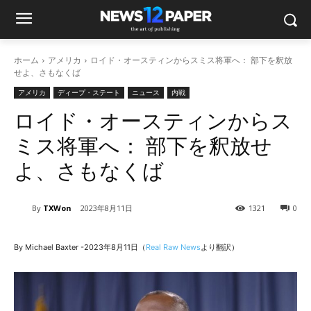
ホーム
アメリカ
ロイド・オースティンからスミス将軍へ： 部下を釈放
せよ、さもなくば
アメリカ
ディープ・ステート
ニュース
内戦
ロイド・オースティンからス
ミス将軍へ： 部下を釈放せ
よ、さもなくば
By
TXWon
2023年8月11日
1321
0
By Michael Baxter -2023年8月11日（
Real Raw News
より翻訳）