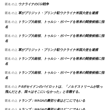
ウクライナのCGI戦争
匿名
の上
軍がブリジット・ブリンク駐ウクライナ米国大使を逮捕
匿名
の上
トランプ大統領、トゥルシ・ガバードを将来の閣僚候補に指
匿名
の上
名
トランプ大統領、トゥルシ・ガバードを将来の閣僚候補に指
匿名
の上
名
軍がブリジット・ブリンク駐ウクライナ米国大使を逮捕
匿名
の上
トランプ大統領、トゥルシ・ガバードを将来の閣僚候補に指
匿名
の上
名
トランプ大統領、トゥルシ・ガバードを将来の閣僚候補に指
匿名
の上
名
P-8ポセイドンのパイロットは、「ノルドストリームが吹っ
匿名
の上
飛んだとき、我々はそこにいなかった」と非難する。
トランプ：MAGAの裏切り者はどこにでもいる
匿名
の上
トランプ：MAGAの裏切り者はどこにでもいる
匿名
の上