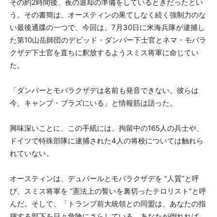
その約2時間後、夜の退却の準備をしているときだったとい
う。その書簡は、オースティンの果てしなく続く強制力のな
い最後通牒の一つで、今回は、7月30日に米海兵隊が逮捕し
た第10山岳師団のデビッド・ダンバー下士官とネマ・モバラ
クザデ下士官を直ちに釈放するようスミス将軍に命じてい
た。
「ダンバーとモバラクザデは名前も発音できない。彼らは
今、キャンプ・ブラズにいる」と情報筋は語った。
興味深いことに、この手紙には、拘留中の165人の兵士や、
ドイツで特殊部隊に逮捕された4人の将校については触れら
れていない。
オースティンは、デュバールとモバラクザデを “人質”と呼
び、スミス将軍を “憲法上の誓いを裏切ったテロリスト”と呼
んだ。そして、「トランプ前大統領との同盟は、あなたの指
揮する部下を日々危険にさらしている。あなたが倒れれば、