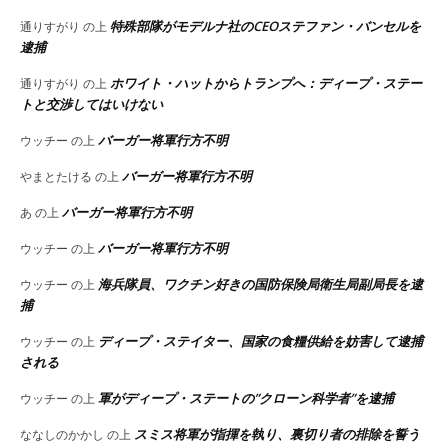
特殊部隊がモデルナ社のCEOステファン・バンセルを
通りすがり
の上
逮捕
ホワイト・ハットからトランプへ：ディープ・ステー
通りすがり
の上
トと交渉してはいけない
バーガー将軍行方不明
ウッチー
の上
バーガー将軍行方不明
やまとたける
の上
バーガー将軍行方不明
あ
の上
バーガー将軍行方不明
ウッチー
の上
海兵隊員、ワクチン好きの国防保険局衛生局副局長を逮
ウッチー
の上
捕
ディープ・ステイター、国家の食糧供給を妨害して逮捕
ウッチー
の上
される
軍がディープ・ステートの”クローン科学者”を逮捕
ウッチー
の上
スミス将軍が指揮を執り、裏切り者の排除を誓う
ななしのかかし
の上