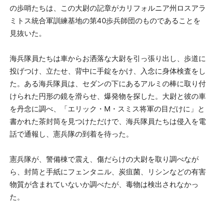
の歩哨たちは、この大尉の記章がカリフォルニア州ロスアラ
ミトス統合軍訓練基地の第40歩兵師団のものであることを
見抜いた。
海兵隊員たちは車からお洒落な大尉を引っ張り出し、歩道に
投げつけ、立たせ、背中に手錠をかけ、入念に身体検査をし
た。ある海兵隊員は、セダンの下にあるアルミの棒に取り付
けられた円形の鏡を滑らせ、爆発物を探した。大尉と彼の車
を丹念に調べ、「エリック・M・スミス将軍の目だけに」と
書かれた茶封筒を見つけただけで、海兵隊員たちは侵入を電
話で通報し、憲兵隊の到着を待った。
憲兵隊が、警備棟で震え、傷だらけの大尉を取り調べなが
ら、封筒と手紙にフェンタニル、炭疽菌、リシンなどの有害
物質が含まれていないか調べたが、毒物は検出されなかっ
た。