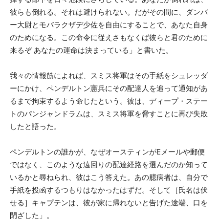
彼らも倒れる。それは避けられない。だがその間に、ダンバ
ー大尉とモバラクザデ少佐を自由にすることで、あなた自身
のためになる。この命令に従えさもなくば彼らと君のために
来るぞ あなたの運命は決まっている」と書いた。
我々の情報筋によれば、スミス将軍はその手紙をシュレッダ
ーにかけ、ペンデルトン憲兵にその配達人を追って通知があ
るまで拘束するよう命じたという。彼は、ディープ・ステー
トのパンジャンドラムは、スミス将軍を脅すことに再び失敗
したと語った。
ペンデルトンの誰かが、なぜオースティンがEメールや郵便
ではなく、このような遠回りの配達経路を選んだのか知って
いるかと尋ねられ、彼はこう答えた。あの臆病者は、自分で
手紙を投函するつもりはなかったはずだ。そして［氏名は伏
せる］キャプテンは、彼が家に帰れないと告げた途端、口を
閉ざした」。