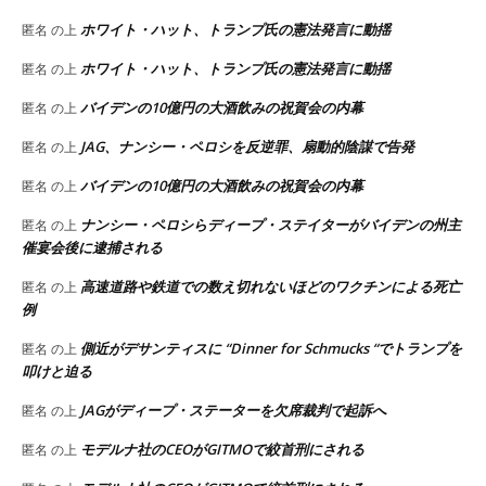
ホワイト・ハット、トランプ氏の憲法発言に動揺
匿名
の上
ホワイト・ハット、トランプ氏の憲法発言に動揺
匿名
の上
バイデンの10億円の大酒飲みの祝賀会の内幕
匿名
の上
JAG、ナンシー・ペロシを反逆罪、扇動的陰謀で告発
匿名
の上
バイデンの10億円の大酒飲みの祝賀会の内幕
匿名
の上
ナンシー・ペロシらディープ・ステイターがバイデンの州主
匿名
の上
催宴会後に逮捕される
高速道路や鉄道での数え切れないほどのワクチンによる死亡
匿名
の上
例
側近がデサンティスに “Dinner for Schmucks “でトランプを
匿名
の上
叩けと迫る
JAGがディープ・ステーターを欠席裁判で起訴へ
匿名
の上
モデルナ社のCEOがGITMOで絞首刑にされる
匿名
の上