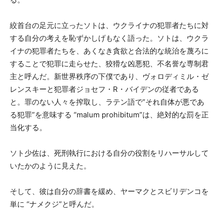
絞首台の足元に立ったソトは、ウクライナの犯罪者たちに対
する自分の考えを恥ずかしげもなく語った。ソトは、ウクラ
イナの犯罪者たちを、あくなき貪欲と合法的な統治を蔑ろに
することで犯罪に走らせた、狡猾な凶悪犯、不名誉な専制君
主と呼んだ。新世界秩序の下僕であり、ヴォロディミル・ゼ
レンスキーと犯罪者ジョセフ・R・バイデンの従者である
と。罪のない人々を搾取し、ラテン語で”それ自体が悪であ
る犯罪”を意味する “malum prohibitum”は、絶対的な罰を正
当化する。
ソト少佐は、死刑執行における自分の役割をリハーサルして
いたかのように見えた。
そして、彼は自分の辞書を緩め、ヤーマクとスビリデンコを
単に “ナメクジ”と呼んだ。