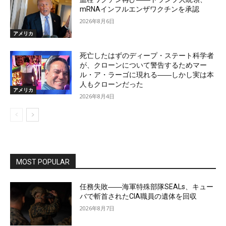
mRNAインフルエンザワクチンを承認
2026年8月6日
アメリカ
死亡したはずのディープ・ステート科学者
が、クローンについて警告するためマー
ル・ア・ラーゴに現れる――しかし実は本
人もクローンだった
アメリカ
2026年8月4日
MOST POPULAR
任務失敗――海軍特殊部隊SEALs、キュー
バで斬首されたCIA職員の遺体を回収
2026年8月7日