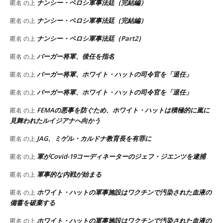
ナンシー・ペロシ軍事法廷（完結編）
匿名
の上
ナンシー・ペロシ軍事法廷（完結編）
匿名
の上
ナンシー・ペロシ軍事法廷（Part2）
匿名
の上
バーガー将軍、後任を指名
匿名
の上
バーガー将軍、ホワイト・ハットの司令官を「退任」
匿名
の上
バーガー将軍、ホワイト・ハットの司令官を「退任」
匿名
の上
FEMAの悪事を防ぐため、ホワイト・ハットは積極的に嵐に
匿名
の上
見舞われたルイジアナへ向かう
JAG、ミゲル・カルドナ教育長を有罪に
匿名
の上
軍がCovid-19コーディネーターのジェフ・ジエンツを逮捕
匿名
の上
軍事的な内戦が始まる
匿名
の上
ホワイト・ハットの軍事施設はワクチンで汚染された血液の
匿名
の上
備蓄を破棄する
ホワイト・ハットの軍事施設はワクチンで汚染された血液の
匿名
の上