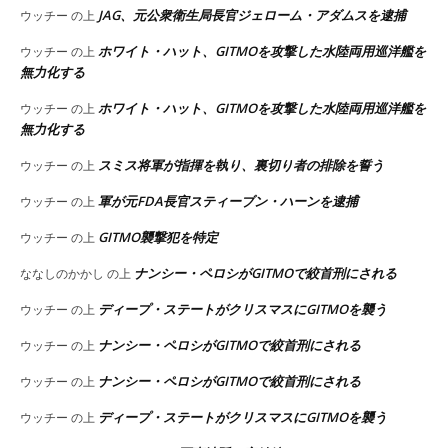
JAG、元公衆衛生局長官ジェローム・アダムスを逮捕
ウッチー
の上
ホワイト・ハット、GITMOを攻撃した水陸両用巡洋艦を
ウッチー
の上
無力化する
ホワイト・ハット、GITMOを攻撃した水陸両用巡洋艦を
ウッチー
の上
無力化する
スミス将軍が指揮を執り、裏切り者の排除を誓う
ウッチー
の上
軍が元FDA長官スティーブン・ハーンを逮捕
ウッチー
の上
GITMO襲撃犯を特定
ウッチー
の上
ナンシー・ペロシがGITMOで絞首刑にされる
ななしのかかし
の上
ディープ・ステートがクリスマスにGITMOを襲う
ウッチー
の上
ナンシー・ペロシがGITMOで絞首刑にされる
ウッチー
の上
ナンシー・ペロシがGITMOで絞首刑にされる
ウッチー
の上
ディープ・ステートがクリスマスにGITMOを襲う
ウッチー
の上