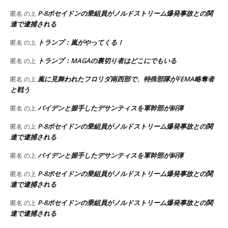
P-8ポセイドンの乗組員がノルドストリーム爆発事故との関
匿名
の上
連で逮捕される
トランプ：嵐がやってくる！
匿名
の上
トランプ：MAGAの裏切り者はどこにでもいる
匿名
の上
嵐に見舞われたフロリダ南西部で、特殊部隊がFEMA略奪者
匿名
の上
と戦う
バイデンと握手したデサンティスを軍幹部が糾弾
匿名
の上
P-8ポセイドンの乗組員がノルドストリーム爆発事故との関
匿名
の上
連で逮捕される
バイデンと握手したデサンティスを軍幹部が糾弾
匿名
の上
P-8ポセイドンの乗組員がノルドストリーム爆発事故との関
匿名
の上
連で逮捕される
P-8ポセイドンの乗組員がノルドストリーム爆発事故との関
匿名
の上
連で逮捕される