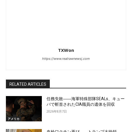
TXWon
https://www.realrawnewsj.com
RELATED ARTICLES
任務失敗――海軍特殊部隊SEALs、キュー
バで斬首されたCIA職員の遺体を回収
2026年8月7日
アメリカ
血栓ワクチン再び――トランプ大統領、