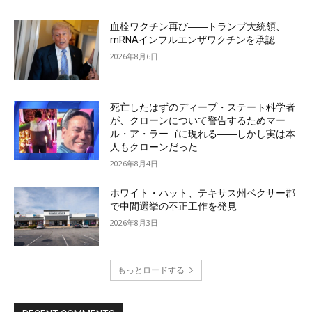
血栓ワクチン再び――トランプ大統領、
mRNAインフルエンザワクチンを承認
2026年8月6日
死亡したはずのディープ・ステート科学者
が、クローンについて警告するためマー
ル・ア・ラーゴに現れる――しかし実は本
人もクローンだった
2026年8月4日
ホワイト・ハット、テキサス州ベクサー郡
で中間選挙の不正工作を発見
2026年8月3日
もっとロードする