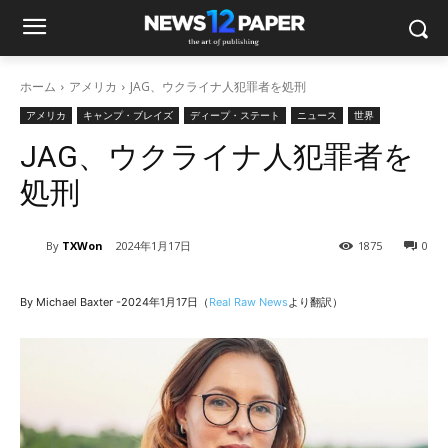
ホーム
アメリカ
JAG、ウクライナ人犯罪者を処刑
アメリカ
キャンプ・ブレイズ
ディープ・ステート
ニュース
世界
JAG、ウクライナ人犯罪者を
処刑
By
TXWon
2024年1月17日
1875
0
By Michael Baxter -2024年1月17日（
Real Raw News
より翻訳）