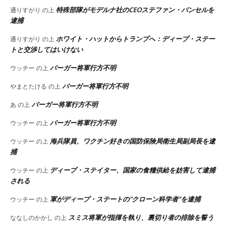
特殊部隊がモデルナ社のCEOステファン・バンセルを
通りすがり
の上
逮捕
ホワイト・ハットからトランプへ：ディープ・ステー
通りすがり
の上
トと交渉してはいけない
バーガー将軍行方不明
ウッチー
の上
バーガー将軍行方不明
やまとたける
の上
バーガー将軍行方不明
あ
の上
バーガー将軍行方不明
ウッチー
の上
海兵隊員、ワクチン好きの国防保険局衛生局副局長を逮
ウッチー
の上
捕
ディープ・ステイター、国家の食糧供給を妨害して逮捕
ウッチー
の上
される
軍がディープ・ステートの”クローン科学者”を逮捕
ウッチー
の上
スミス将軍が指揮を執り、裏切り者の排除を誓う
ななしのかかし
の上