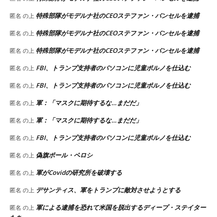
特殊部隊がモデルナ社のCEOステファン・バンセルを逮捕
匿名
の上
特殊部隊がモデルナ社のCEOステファン・バンセルを逮捕
匿名
の上
特殊部隊がモデルナ社のCEOステファン・バンセルを逮捕
匿名
の上
FBI、トランプ支持者のパソコンに児童ポルノを仕込む
匿名
の上
FBI、トランプ支持者のパソコンに児童ポルノを仕込む
匿名
の上
軍：「マスクに期待するな…まだだ」
匿名
の上
軍：「マスクに期待するな…まだだ」
匿名
の上
FBI、トランプ支持者のパソコンに児童ポルノを仕込む
匿名
の上
偽旗ポール・ペロシ
匿名
の上
軍がCovidの研究所を破壊する
匿名
の上
デサンティス、軍をトランプに敵対させようとする
匿名
の上
軍による逮捕を恐れて米国を脱出するディープ・ステイター
匿名
の上