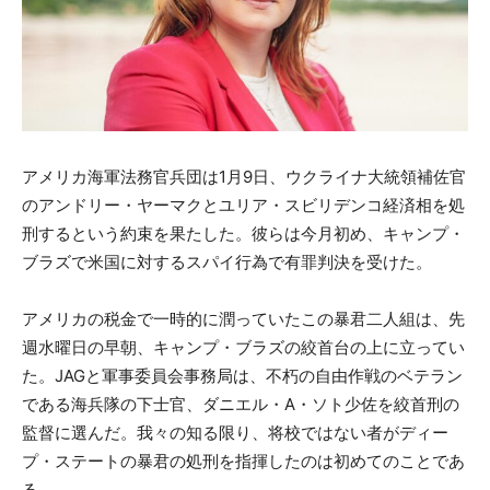
アメリカ海軍法務官兵団は1月9日、ウクライナ大統領補佐官
のアンドリー・ヤーマクとユリア・スビリデンコ経済相を処
刑するという約束を果たした。彼らは今月初め、キャンプ・
ブラズで米国に対するスパイ行為で有罪判決を受けた。
アメリカの税金で一時的に潤っていたこの暴君二人組は、先
週水曜日の早朝、キャンプ・ブラズの絞首台の上に立ってい
た。JAGと軍事委員会事務局は、不朽の自由作戦のベテラン
である海兵隊の下士官、ダニエル・A・ソト少佐を絞首刑の
監督に選んだ。我々の知る限り、将校ではない者がディー
プ・ステートの暴君の処刑を指揮したのは初めてのことであ
る。