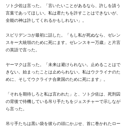
ソト少佐は言った。「言いたいことがあるなら、許しを請う
言葉であってほしい。私は君たちを許すことはできないが、
全能の神は許してくれるかもしれない」。
スビリデンコが最初に話した。「もし私が死ぬなら、ゼレン
スキー大統領のために死にます。ゼレンスキー万歳」と片言
の英語で言った。
ヤーマクは言った。「未来は避けられない。止めることはで
きない。始まったことは止められない。私はウクライナのた
めに、そしてウクライナ合衆国のために死にます」。
「それを期待しろと私は言われた」と、ソト少佐は、死刑囚
の背後で待機している吊り手たちをジェスチャーで示しなが
ら言った。
吊り手たちは黒い袋を彼らの頭にかぶせ、首に巻かれたロー