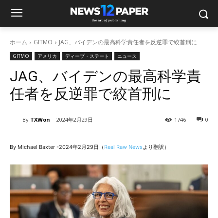
ホーム
GITMO
JAG、バイデンの最高科学責任者を反逆罪で絞首刑に
GITMO
アメリカ
ディープ・ステート
ニュース
JAG、バイデンの最高科学責
任者を反逆罪で絞首刑に
By
TXWon
2024年2月29日
1746
0
By Michael Baxter -2024年2月29日（
Real Raw News
より翻訳）