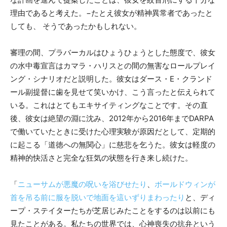
理由であると考えた。−たとえ彼女が精神異常者であったと
しても、 そうであったかもしれない。
審理の間、プラバーカルはひょうひょうとした態度で、彼女
の水中毒宣言はカマラ・ハリスとの間の無害なロールプレイ
ング・シナリオだと説明した。彼女はダース・E・クランド
ール副提督に歯を見せて笑いかけ、こう言ったと伝えられて
いる。これはとてもエキサイティングなことです。その直
後、彼女は絶望の淵に沈み、2012年から2016年までDARPA
で働いていたときに受けた心理実験が原因だとして、定期的
に起こる「道徳への無関心」に慈悲を乞うた。彼女は軽度の
精神的快活さと完全な狂気の状態を行き来し続けた。
「
ニューサムが悪魔の呪いを浴びせたり
、
ボールドウィンが
首を吊る前に服を脱いで地面を這いずりまわったり
と、ディ
ープ・ステイターたちが芝居じみたことをするのは以前にも
見たことがある。私たちの世界では、心神喪失の抗弁という