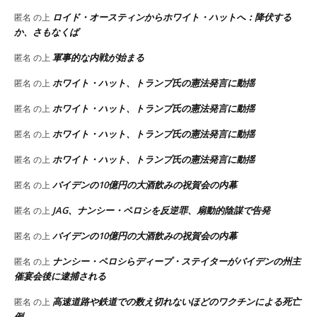
ロイド・オースティンからホワイト・ハットへ：降伏する
匿名
の上
か、さもなくば
軍事的な内戦が始まる
匿名
の上
ホワイト・ハット、トランプ氏の憲法発言に動揺
匿名
の上
ホワイト・ハット、トランプ氏の憲法発言に動揺
匿名
の上
ホワイト・ハット、トランプ氏の憲法発言に動揺
匿名
の上
ホワイト・ハット、トランプ氏の憲法発言に動揺
匿名
の上
バイデンの10億円の大酒飲みの祝賀会の内幕
匿名
の上
JAG、ナンシー・ペロシを反逆罪、扇動的陰謀で告発
匿名
の上
バイデンの10億円の大酒飲みの祝賀会の内幕
匿名
の上
ナンシー・ペロシらディープ・ステイターがバイデンの州主
匿名
の上
催宴会後に逮捕される
高速道路や鉄道での数え切れないほどのワクチンによる死亡
匿名
の上
例