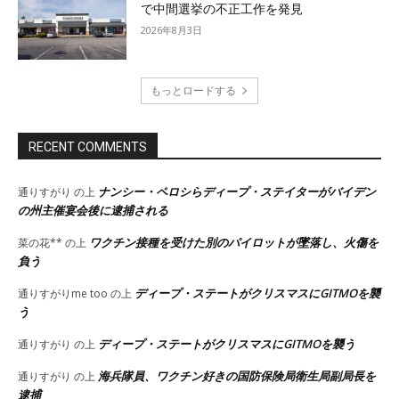
で中間選挙の不正工作を発見
2026年8月3日
もっとロードする
RECENT COMMENTS
ナンシー・ペロシらディープ・ステイターがバイデン
通りすがり
の上
の州主催宴会後に逮捕される
ワクチン接種を受けた別のパイロットが墜落し、火傷を
菜の花**
の上
負う
ディープ・ステートがクリスマスにGITMOを襲
通りすがりme too
の上
う
ディープ・ステートがクリスマスにGITMOを襲う
通りすがり
の上
海兵隊員、ワクチン好きの国防保険局衛生局副局長を
通りすがり
の上
逮捕