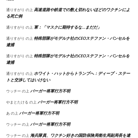
高速道路や鉄道での数え切れないほどのワクチンによ
通りすがり
の上
る死亡例
軍：「マスクに期待するな…まだだ」
通りすがり
の上
特殊部隊がモデルナ社のCEOステファン・バンセルを
通りすがり
の上
逮捕
特殊部隊がモデルナ社のCEOステファン・バンセルを
通りすがり
の上
逮捕
ホワイト・ハットからトランプへ：ディープ・ステー
通りすがり
の上
トと交渉してはいけない
バーガー将軍行方不明
ウッチー
の上
バーガー将軍行方不明
やまとたける
の上
バーガー将軍行方不明
あ
の上
バーガー将軍行方不明
ウッチー
の上
海兵隊員、ワクチン好きの国防保険局衛生局副局長を逮
ウッチー
の上