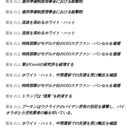
連邦準備制度理事会における銃撃戦
匿名
の上
連邦準備制度理事会における銃撃戦
匿名
の上
混迷を深めるホワイト・ハット
匿名
の上
混迷を深めるホワイト・ハット
匿名
の上
特殊部隊がモデルナ社のCEOステファン・バンセルを逮捕
匿名
の上
特殊部隊がモデルナ社のCEOステファン・バンセルを逮捕
匿名
の上
軍がCovidの研究所を破壊する
匿名
の上
ホワイト・ハット、中間選挙での失望を受け離反を確認
匿名
の上
特殊部隊がモデルナ社のCEOステファン・バンセルを逮捕
匿名
の上
トランプは “清算 “を約束する
匿名
の上
プーチンはウクライナのバイデン所有の別荘を爆撃し、バイ
匿名
の上
オラボと小児性愛者の輪を叩いている。
ホワイト・ハット、中間選挙での失望を受け離反を確認
匿名
の上