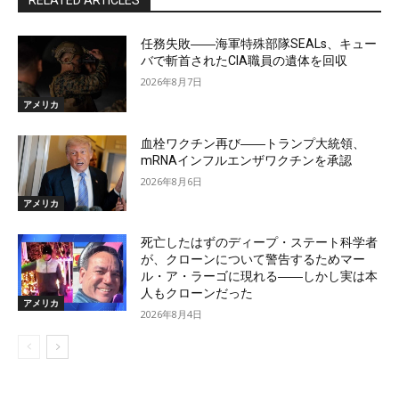
任務失敗――海軍特殊部隊SEALs、キュー
バで斬首されたCIA職員の遺体を回収
2026年8月7日
アメリカ
血栓ワクチン再び――トランプ大統領、
mRNAインフルエンザワクチンを承認
2026年8月6日
アメリカ
死亡したはずのディープ・ステート科学者
が、クローンについて警告するためマー
ル・ア・ラーゴに現れる――しかし実は本
人もクローンだった
アメリカ
2026年8月4日