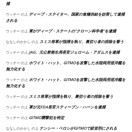
捕
ディープ・ステイター、国家の食糧供給を妨害して逮捕
ウッチー
の上
される
軍がディープ・ステートの”クローン科学者”を逮捕
ウッチー
の上
スミス将軍が指揮を執り、裏切り者の排除を誓う
ななしのかかし
の上
JAG、元公衆衛生局長官ジェローム・アダムスを逮捕
ウッチー
の上
ホワイト・ハット、GITMOを攻撃した水陸両用巡洋艦を
ウッチー
の上
無力化する
ホワイト・ハット、GITMOを攻撃した水陸両用巡洋艦を
ウッチー
の上
無力化する
スミス将軍が指揮を執り、裏切り者の排除を誓う
ウッチー
の上
軍が元FDA長官スティーブン・ハーンを逮捕
ウッチー
の上
GITMO襲撃犯を特定
ウッチー
の上
ナンシー・ペロシがGITMOで絞首刑にされる
ななしのかかし
の上