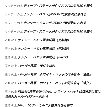
ディープ・ステートがクリスマスにGITMOを襲う
ウッチー
の上
ナンシー・ペロシがGITMOで絞首刑にされる
ウッチー
の上
ナンシー・ペロシがGITMOで絞首刑にされる
ウッチー
の上
ディープ・ステートがクリスマスにGITMOを襲う
ウッチー
の上
ナンシー・ペロシ軍事法廷（完結編）
匿名
の上
ナンシー・ペロシ軍事法廷（完結編）
匿名
の上
ナンシー・ペロシ軍事法廷（Part2）
匿名
の上
バーガー将軍、後任を指名
匿名
の上
バーガー将軍、ホワイト・ハットの司令官を「退任」
匿名
の上
バーガー将軍、ホワイト・ハットの司令官を「退任」
匿名
の上
FEMAの悪事を防ぐため、ホワイト・ハットは積極的に嵐に
匿名
の上
見舞われたルイジアナへ向かう
JAG、ミゲル・カルドナ教育長を有罪に
匿名
の上