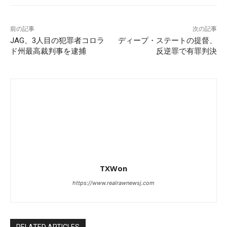
前の記事
次の記事
JAG、3人目の犯罪者コロラ
ディープ・ステートの提督、
ド州最高裁判事を逮捕
反逆罪で有罪判決
TXWon
https://www.realrawnewsj.com
RELATED ARTICLES