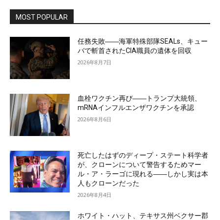
MOST POPULAR
任務失敗――海軍特殊部隊SEALs、キュー
バで斬首されたCIA職員の遺体を回収
2026年8月7日
血栓ワクチン再び――トランプ大統領、
mRNAインフルエンザワクチンを承認
2026年8月6日
死亡したはずのディープ・ステート科学者
が、クローンについて警告するためマー
ル・ア・ラーゴに現れる――しかし実は本
人もクローンだった
2026年8月4日
ホワイト・ハット、テキサス州ベクサー郡