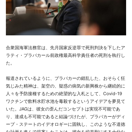
合衆国海軍法務官は、先月国家反逆罪で死刑判決を下したア
ラティ・プラバカール前政権最高科学責任者の死刑を執行し
た。
報道されているように、プラバカーの錯乱した、おそらく狂
気じみた精神は、架空の、疑惑の病気の新興株から継続的に
人々を予防接種するための絶望的な入札として、Covid-19
ワクチンで飲料水貯水池を毒殺するというアイデアを夢見て
いた。JAGは、彼女の歪んだコンセプトは実現不可能であ
り、達成も不可能であると結論づけたが、プラバカーがディ
ープ・ステートのイデオロギーに固執し、このような不道徳
な計画を進んで提案したことは、彼女を絞首刑にする十分な