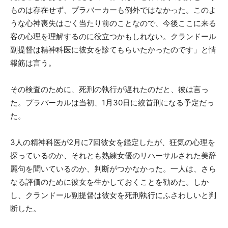
ものは存在せず、プラバーカーも例外ではなかった。このよ
うな心神喪失はごく当たり前のことなので、今後ここに来る
客の心理を理解するのに役立つかもしれない。クランドール
副提督は精神科医に彼女を診てもらいたかったのです」と情
報筋は言う。
その検査のために、死刑の執行が遅れたのだと、彼は言っ
た。プラバーカルは当初、1月30日に絞首刑になる予定だっ
た。
3人の精神科医が2月に7回彼女を鑑定したが、狂気の心理を
探っているのか、それとも熟練女優のリハーサルされた美辞
麗句を聞いているのか、判断がつかなかった。一人は、さら
なる評価のために彼女を生かしておくことを勧めた。しか
し、クランドール副提督は彼女を死刑執行にふさわしいと判
断した。