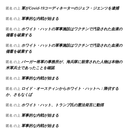
軍がCovid-19コーディネーターのジェフ・ジエンツを逮捕
匿名
の上
軍事的な内戦が始まる
匿名
の上
ホワイト・ハットの軍事施設はワクチンで汚染された血液の
匿名
の上
備蓄を破棄する
ホワイト・ハットの軍事施設はワクチンで汚染された血液の
匿名
の上
備蓄を破棄する
バーガー将軍の事務所が、海兵隊に殺害された人物は本物の
匿名
の上
米軍兵士であったことを確認
軍事的な内戦が始まる
匿名
の上
ロイド・オースティンからホワイト・ハットへ：降伏する
匿名
の上
か、さもなくば
ホワイト・ハット、トランプ氏の憲法発言に動揺
匿名
の上
軍事的な内戦が始まる
匿名
の上
軍事的な内戦が始まる
匿名
の上