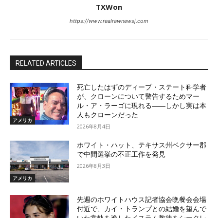
TXWon
https://www.realrawnewsj.com
RELATED ARTICLES
死亡したはずのディープ・ステート科学者
が、クローンについて警告するためマー
ル・ア・ラーゴに現れる――しかし実は本
人もクローンだった
アメリカ
2026年8月4日
ホワイト・ハット、テキサス州ベクサー郡
で中間選挙の不正工作を発見
2026年8月3日
アメリカ
先週のホワイトハウス記者協会晩餐会会場
付近で、カイ・トランプとの結婚を望んで