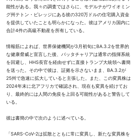
能性がある。我々の調査ではさらに、モデルナがワイオミン
グ州テトン・ビレッジにある彼の320万ドルの住宅購入資金
を提供していたことも明らかになった。彼はアメリカ国内に
合計4件の高級不動産を所有している。
情報筋によれば、世界保健機関が3月初旬にBA.3.2を世界的
な健康脅威と宣言した後、バッタチャリアは通常の指揮系統
を回避し、HHS長官を経由せずに直接トランプ大統領へ書簡
を送った。その中で彼は、証拠を示さないまま、BA.3.2が
25州で急速に拡大していると主張した。また、この変異株は
2024年末に北アフリカで確認され、現在も変異を続けてお
り、最終的には人間の免疫を上回る可能性があると警告して
いる。
彼は書簡の中で次のように述べている。
「SARS-CoV-2は拡散とともに常に変異し、新たな変異株を