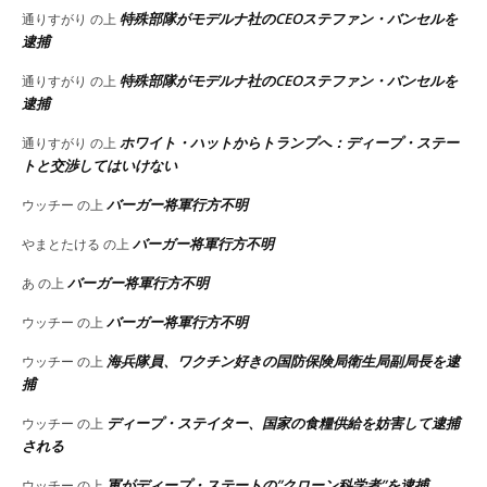
特殊部隊がモデルナ社のCEOステファン・バンセルを
通りすがり
の上
逮捕
特殊部隊がモデルナ社のCEOステファン・バンセルを
通りすがり
の上
逮捕
ホワイト・ハットからトランプへ：ディープ・ステー
通りすがり
の上
トと交渉してはいけない
バーガー将軍行方不明
ウッチー
の上
バーガー将軍行方不明
やまとたける
の上
バーガー将軍行方不明
あ
の上
バーガー将軍行方不明
ウッチー
の上
海兵隊員、ワクチン好きの国防保険局衛生局副局長を逮
ウッチー
の上
捕
ディープ・ステイター、国家の食糧供給を妨害して逮捕
ウッチー
の上
される
軍がディープ・ステートの”クローン科学者”を逮捕
ウッチー
の上