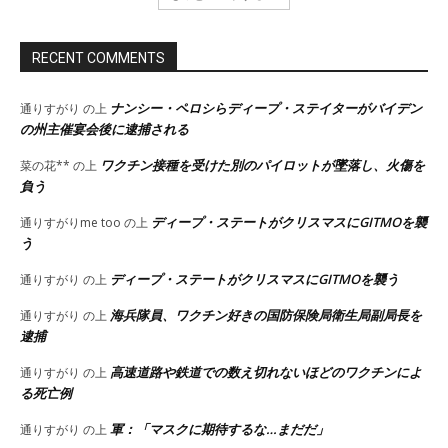
RECENT COMMENTS
ナンシー・ペロシらディープ・ステイターがバイデン
通りすがり
の上
の州主催宴会後に逮捕される
ワクチン接種を受けた別のパイロットが墜落し、火傷を
菜の花**
の上
負う
ディープ・ステートがクリスマスにGITMOを襲
通りすがりme too
の上
う
ディープ・ステートがクリスマスにGITMOを襲う
通りすがり
の上
海兵隊員、ワクチン好きの国防保険局衛生局副局長を
通りすがり
の上
逮捕
高速道路や鉄道での数え切れないほどのワクチンによ
通りすがり
の上
る死亡例
軍：「マスクに期待するな…まだだ」
通りすがり
の上