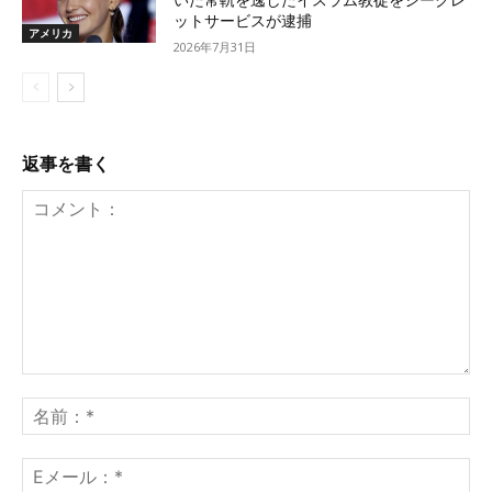
いた常軌を逸したイスラム教徒をシークレ
ットサービスが逮捕
アメリカ
2026年7月31日
返事を書く
コ
メ
名
ン
前
ト：
*
E
メ