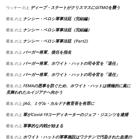
ディープ・ステートがクリスマスにGITMOを襲う
ウッチー
の上
ナンシー・ペロシ軍事法廷（完結編）
匿名
の上
ナンシー・ペロシ軍事法廷（完結編）
匿名
の上
ナンシー・ペロシ軍事法廷（Part2）
匿名
の上
バーガー将軍、後任を指名
匿名
の上
バーガー将軍、ホワイト・ハットの司令官を「退任」
匿名
の上
バーガー将軍、ホワイト・ハットの司令官を「退任」
匿名
の上
FEMAの悪事を防ぐため、ホワイト・ハットは積極的に嵐に
匿名
の上
見舞われたルイジアナへ向かう
JAG、ミゲル・カルドナ教育長を有罪に
匿名
の上
軍がCovid-19コーディネーターのジェフ・ジエンツを逮捕
匿名
の上
軍事的な内戦が始まる
匿名
の上
ホワイト・ハットの軍事施設はワクチンで汚染された血液の
匿名
の上