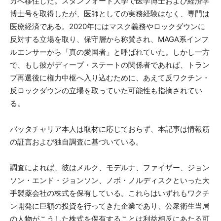
カへ移住した。スタンフォード大学で医学博士および経済学
博士号を取得したが、医師としての実務経験はなく、専門は
医療経済である。2020年にはマスク義務やロックダウンに
反対する立場を取り、保守層から称賛され、MAGA系インフ
ルエンサーから「真の愛国者」と呼ばれていた。しかし一方
で、もし彼がディープ・ステートの関係者であれば、トラン
プ再選後に権力中枢へ入り込むために、あえて反ワクチン・
反ロックダウンの立場を取っていた可能性も指摘されてい
る。
バッタチャリア本人は取材に応じておらず、本記事は情報筋
の証言および独自調査に基づいている。
調査によれば、彼はメルク、モデルナ、ファイザー、ジョン
ソン・エンド・ジョンソン、ノボ・ノルディスクといった大
手製薬会社の株式を保有している。これらはいずれもワクチ
ン開発に巨額の投資を行ってきた企業であり、公衆衛生当局
の人物がこうした株式を保有することは利益相反にあたる可