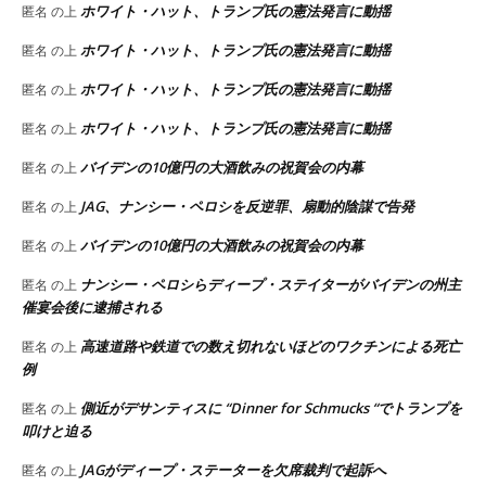
ホワイト・ハット、トランプ氏の憲法発言に動揺
匿名
の上
ホワイト・ハット、トランプ氏の憲法発言に動揺
匿名
の上
ホワイト・ハット、トランプ氏の憲法発言に動揺
匿名
の上
ホワイト・ハット、トランプ氏の憲法発言に動揺
匿名
の上
バイデンの10億円の大酒飲みの祝賀会の内幕
匿名
の上
JAG、ナンシー・ペロシを反逆罪、扇動的陰謀で告発
匿名
の上
バイデンの10億円の大酒飲みの祝賀会の内幕
匿名
の上
ナンシー・ペロシらディープ・ステイターがバイデンの州主
匿名
の上
催宴会後に逮捕される
高速道路や鉄道での数え切れないほどのワクチンによる死亡
匿名
の上
例
側近がデサンティスに “Dinner for Schmucks “でトランプを
匿名
の上
叩けと迫る
JAGがディープ・ステーターを欠席裁判で起訴へ
匿名
の上