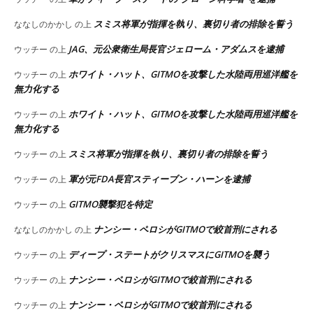
スミス将軍が指揮を執り、裏切り者の排除を誓う
ななしのかかし
の上
JAG、元公衆衛生局長官ジェローム・アダムスを逮捕
ウッチー
の上
ホワイト・ハット、GITMOを攻撃した水陸両用巡洋艦を
ウッチー
の上
無力化する
ホワイト・ハット、GITMOを攻撃した水陸両用巡洋艦を
ウッチー
の上
無力化する
スミス将軍が指揮を執り、裏切り者の排除を誓う
ウッチー
の上
軍が元FDA長官スティーブン・ハーンを逮捕
ウッチー
の上
GITMO襲撃犯を特定
ウッチー
の上
ナンシー・ペロシがGITMOで絞首刑にされる
ななしのかかし
の上
ディープ・ステートがクリスマスにGITMOを襲う
ウッチー
の上
ナンシー・ペロシがGITMOで絞首刑にされる
ウッチー
の上
ナンシー・ペロシがGITMOで絞首刑にされる
ウッチー
の上