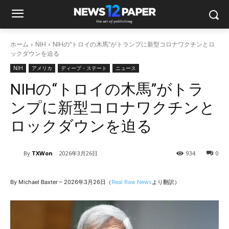
ホーム
NIH
NIHの“トロイの木馬”がトランプに新型コロナワクチンとロ
ックダウンを迫る
NIH
アメリカ
ディープ・ステート
ニュース
NIHの“トロイの木馬”がトラ
ンプに新型コロナワクチンと
ロックダウンを迫る
By
TXWon
2026年3月26日
934
0
By Michael Baxter – 2026年3月26日（
Real Raw News
より翻訳）