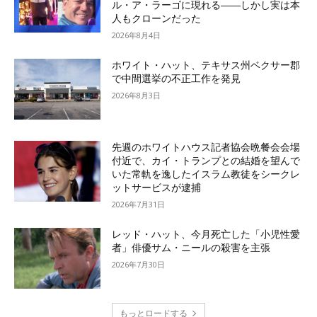
ル・ア・ラーゴに現れる――しかし実は本
人もクローンだった
2026年8月4日
ホワイト・ハット、テキサス州ベクサー郡
で中間選挙の不正工作を発見
2026年8月3日
先週のホワイトハウス記者協会晩餐会会場
付近で、カイ・トランプとの結婚を望んで
いた常軌を逸したイスラム教徒をシークレ
ットサービスが逮捕
2026年7月31日
レッド・ハット、今月死亡した「小児性愛
者」俳優サム・ニールの殺害を主張
2026年7月30日
もっとロードする