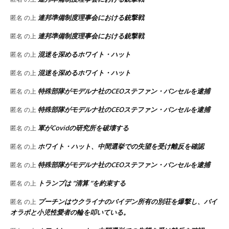
連邦準備制度理事会における銃撃戦
匿名
の上
連邦準備制度理事会における銃撃戦
匿名
の上
混迷を深めるホワイト・ハット
匿名
の上
混迷を深めるホワイト・ハット
匿名
の上
特殊部隊がモデルナ社のCEOステファン・バンセルを逮捕
匿名
の上
特殊部隊がモデルナ社のCEOステファン・バンセルを逮捕
匿名
の上
軍がCovidの研究所を破壊する
匿名
の上
ホワイト・ハット、中間選挙での失望を受け離反を確認
匿名
の上
特殊部隊がモデルナ社のCEOステファン・バンセルを逮捕
匿名
の上
トランプは “清算 “を約束する
匿名
の上
プーチンはウクライナのバイデン所有の別荘を爆撃し、バイ
匿名
の上
オラボと小児性愛者の輪を叩いている。