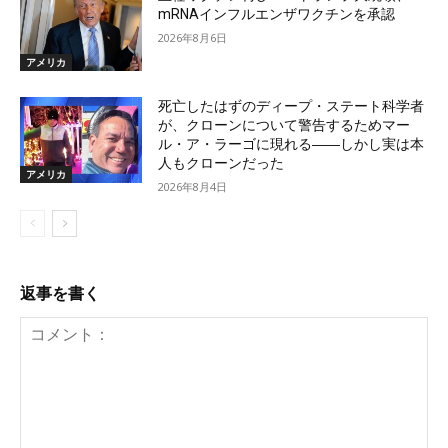
mRNAインフルエンザワクチンを承認
2026年8月6日
アメリカ
死亡したはずのディープ・ステート科学者
が、クローンについて警告するためマー
ル・ア・ラーゴに現れる――しかし実は本
人もクローンだった
アメリカ
2026年8月4日
返事を書く