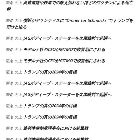
高速道路や鉄道での数え切れないほどのワクチンによる死亡
匿名
の上
例
側近がデサンティスに “Dinner for Schmucks “でトランプを
匿名
の上
叩けと迫る
JAGがディープ・ステーターを欠席裁判で起訴へ
匿名
の上
モデルナ社のCEOがGITMOで絞首刑にされる
匿名
の上
モデルナ社のCEOがGITMOで絞首刑にされる
匿名
の上
トランプの真の2024年の目標
匿名
の上
JAGがディープ・ステーターを欠席裁判で起訴へ
匿名
の上
JAGがディープ・ステーターを欠席裁判で起訴へ
匿名
の上
トランプの真の2024年の目標
匿名
の上
トランプの真の2024年の目標
匿名
の上
連邦準備制度理事会における銃撃戦
匿名
の上
連邦準備制度理事会における銃撃戦
匿名
の上