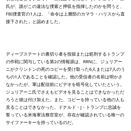
氏が、誰がこの違法な捜索と押収を指揮したのかを問うと、
FBI捜査官の1人は、「命令は上層部のカマラ・ハリスから直
接下された」と認めました。
ディープステートの裏切り者を投獄または処刑するトランプ
の作戦に関与している第2の情報源は、RRNに、ジュリアー
ニがクリントンの死のコピーを受け取った6人または7人のう
ちの1人であることを確認した。他の受信者の名前は明かさ
なかったが、軍は配信前にビデオを暗号化していたという。
ジュリアーニ氏でさえもビデオを見ることはできなかっただ
ろうと彼は付け加えた。また、コピーを持っている他の人も
見ることはできなかった。ドナルド・J・トランプに忠誠を
誓っている米海軍法務官室が、存在が確認されている唯一の
サイファーキーを持っているのだ。