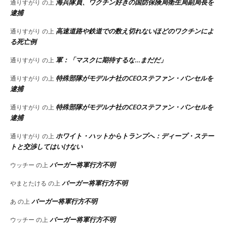
海兵隊員、ワクチン好きの国防保険局衛生局副局長を
通りすがり
の上
逮捕
高速道路や鉄道での数え切れないほどのワクチンによ
通りすがり
の上
る死亡例
軍：「マスクに期待するな…まだだ」
通りすがり
の上
特殊部隊がモデルナ社のCEOステファン・バンセルを
通りすがり
の上
逮捕
特殊部隊がモデルナ社のCEOステファン・バンセルを
通りすがり
の上
逮捕
ホワイト・ハットからトランプへ：ディープ・ステー
通りすがり
の上
トと交渉してはいけない
バーガー将軍行方不明
ウッチー
の上
バーガー将軍行方不明
やまとたける
の上
バーガー将軍行方不明
あ
の上
バーガー将軍行方不明
ウッチー
の上