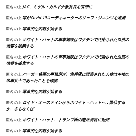
JAG、ミゲル・カルドナ教育長を有罪に
匿名
の上
軍がCovid-19コーディネーターのジェフ・ジエンツを逮捕
匿名
の上
軍事的な内戦が始まる
匿名
の上
ホワイト・ハットの軍事施設はワクチンで汚染された血液の
匿名
の上
備蓄を破棄する
ホワイト・ハットの軍事施設はワクチンで汚染された血液の
匿名
の上
備蓄を破棄する
バーガー将軍の事務所が、海兵隊に殺害された人物は本物の
匿名
の上
米軍兵士であったことを確認
軍事的な内戦が始まる
匿名
の上
ロイド・オースティンからホワイト・ハットへ：降伏する
匿名
の上
か、さもなくば
ホワイト・ハット、トランプ氏の憲法発言に動揺
匿名
の上
軍事的な内戦が始まる
匿名
の上