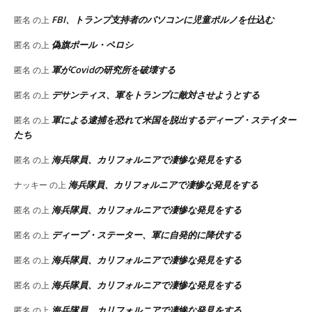
FBI、トランプ支持者のパソコンに児童ポルノを仕込む
匿名
の上
偽旗ポール・ペロシ
匿名
の上
軍がCovidの研究所を破壊する
匿名
の上
デサンティス、軍をトランプに敵対させようとする
匿名
の上
軍による逮捕を恐れて米国を脱出するディープ・ステイター
匿名
の上
たち
海兵隊員、カリフォルニアで凄惨な発見をする
匿名
の上
海兵隊員、カリフォルニアで凄惨な発見をする
ナッキー
の上
海兵隊員、カリフォルニアで凄惨な発見をする
匿名
の上
ディープ・ステーター、軍に自発的に降伏する
匿名
の上
海兵隊員、カリフォルニアで凄惨な発見をする
匿名
の上
海兵隊員、カリフォルニアで凄惨な発見をする
匿名
の上
海兵隊員、カリフォルニアで凄惨な発見をする
匿名
の上