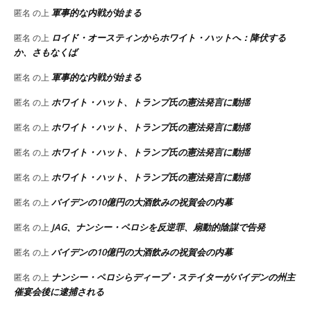
軍事的な内戦が始まる
匿名
の上
ロイド・オースティンからホワイト・ハットへ：降伏する
匿名
の上
か、さもなくば
軍事的な内戦が始まる
匿名
の上
ホワイト・ハット、トランプ氏の憲法発言に動揺
匿名
の上
ホワイト・ハット、トランプ氏の憲法発言に動揺
匿名
の上
ホワイト・ハット、トランプ氏の憲法発言に動揺
匿名
の上
ホワイト・ハット、トランプ氏の憲法発言に動揺
匿名
の上
バイデンの10億円の大酒飲みの祝賀会の内幕
匿名
の上
JAG、ナンシー・ペロシを反逆罪、扇動的陰謀で告発
匿名
の上
バイデンの10億円の大酒飲みの祝賀会の内幕
匿名
の上
ナンシー・ペロシらディープ・ステイターがバイデンの州主
匿名
の上
催宴会後に逮捕される