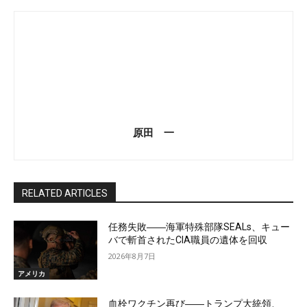
原田 一
RELATED ARTICLES
任務失敗――海軍特殊部隊SEALs、キュー
バで斬首されたCIA職員の遺体を回収
2026年8月7日
アメリカ
血栓ワクチン再び――トランプ大統領、