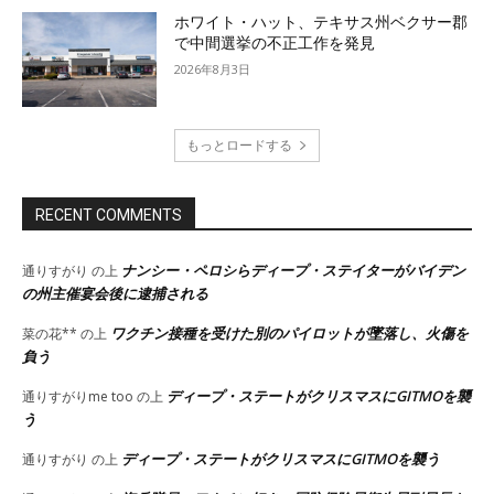
ホワイト・ハット、テキサス州ベクサー郡
で中間選挙の不正工作を発見
2026年8月3日
もっとロードする
RECENT COMMENTS
ナンシー・ペロシらディープ・ステイターがバイデン
通りすがり
の上
の州主催宴会後に逮捕される
ワクチン接種を受けた別のパイロットが墜落し、火傷を
菜の花**
の上
負う
ディープ・ステートがクリスマスにGITMOを襲
通りすがりme too
の上
う
ディープ・ステートがクリスマスにGITMOを襲う
通りすがり
の上