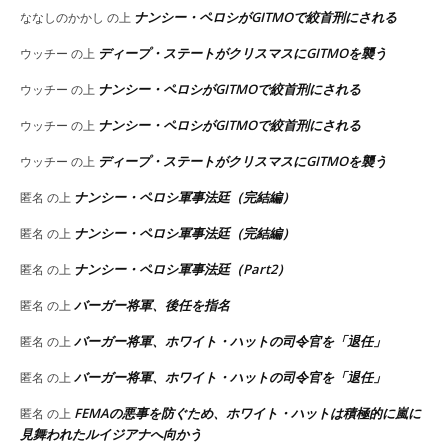
ナンシー・ペロシがGITMOで絞首刑にされる
ななしのかかし
の上
ディープ・ステートがクリスマスにGITMOを襲う
ウッチー
の上
ナンシー・ペロシがGITMOで絞首刑にされる
ウッチー
の上
ナンシー・ペロシがGITMOで絞首刑にされる
ウッチー
の上
ディープ・ステートがクリスマスにGITMOを襲う
ウッチー
の上
ナンシー・ペロシ軍事法廷（完結編）
匿名
の上
ナンシー・ペロシ軍事法廷（完結編）
匿名
の上
ナンシー・ペロシ軍事法廷（Part2）
匿名
の上
バーガー将軍、後任を指名
匿名
の上
バーガー将軍、ホワイト・ハットの司令官を「退任」
匿名
の上
バーガー将軍、ホワイト・ハットの司令官を「退任」
匿名
の上
FEMAの悪事を防ぐため、ホワイト・ハットは積極的に嵐に
匿名
の上
見舞われたルイジアナへ向かう