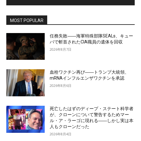
MOST POPULAR
任務失敗――海軍特殊部隊SEALs、キュー
バで斬首されたCIA職員の遺体を回収
2026年8月7日
血栓ワクチン再び――トランプ大統領、
mRNAインフルエンザワクチンを承認
2026年8月6日
死亡したはずのディープ・ステート科学者
が、クローンについて警告するためマー
ル・ア・ラーゴに現れる――しかし実は本
人もクローンだった
2026年8月4日