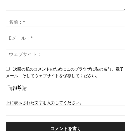
コ
メ
名
ン
前
ト：
*
E
メ
ー
ウ
ル
ェ
*
ブ
次回の私のコメントのためにこのブラウザに私の名前、電子
サ
メール、そしてウェブサイトを保存してください。
イ
ト
上に表示された文字を入力してください。