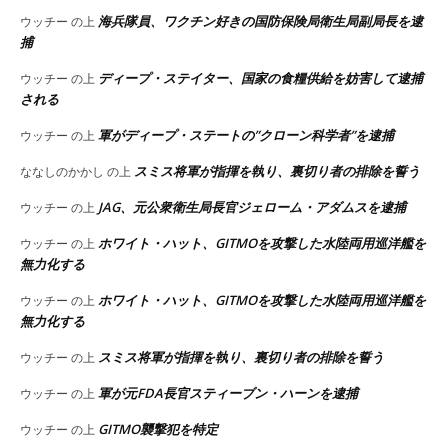
海兵隊員、ワクチン好きの国防保険局衛生局副局長を逮
ウッチー
の上
捕
ディープ・ステイター、国家の食糧供給を妨害して逮捕
ウッチー
の上
される
軍がディープ・ステートの”クローン科学者”を逮捕
ウッチー
の上
スミス将軍が指揮を執り、裏切り者の排除を誓う
ななしのかかし
の上
JAG、元公衆衛生局長官ジェローム・アダムスを逮捕
ウッチー
の上
ホワイト・ハット、GITMOを攻撃した水陸両用巡洋艦を
ウッチー
の上
無力化する
ホワイト・ハット、GITMOを攻撃した水陸両用巡洋艦を
ウッチー
の上
無力化する
スミス将軍が指揮を執り、裏切り者の排除を誓う
ウッチー
の上
軍が元FDA長官スティーブン・ハーンを逮捕
ウッチー
の上
GITMO襲撃犯を特定
ウッチー
の上