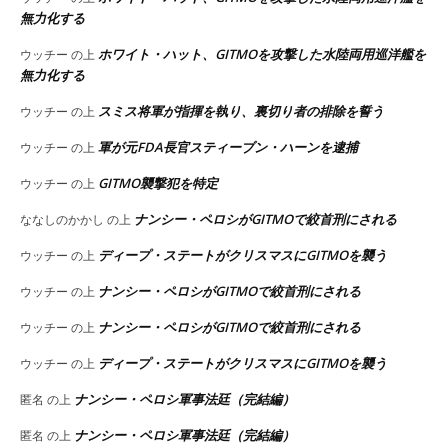
無力化する
ホワイト・ハット、GITMOを攻撃した水陸両用巡洋艦を
ウッチー
の上
無力化する
スミス将軍が指揮を執り、裏切り者の排除を誓う
ウッチー
の上
軍が元FDA長官スティーブン・ハーンを逮捕
ウッチー
の上
GITMO襲撃犯を特定
ウッチー
の上
ナンシー・ペロシがGITMOで絞首刑にされる
ななしのかかし
の上
ディープ・ステートがクリスマスにGITMOを襲う
ウッチー
の上
ナンシー・ペロシがGITMOで絞首刑にされる
ウッチー
の上
ナンシー・ペロシがGITMOで絞首刑にされる
ウッチー
の上
ディープ・ステートがクリスマスにGITMOを襲う
ウッチー
の上
ナンシー・ペロシ軍事法廷（完結編）
匿名
の上
ナンシー・ペロシ軍事法廷（完結編）
匿名
の上