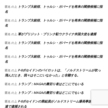
トランプ大統領、トゥルシ・ガバードを将来の閣僚候補に指
匿名
の上
名
トランプ大統領、トゥルシ・ガバードを将来の閣僚候補に指
匿名
の上
名
軍がブリジット・ブリンク駐ウクライナ米国大使を逮捕
匿名
の上
トランプ大統領、トゥルシ・ガバードを将来の閣僚候補に指
匿名
の上
名
トランプ大統領、トゥルシ・ガバードを将来の閣僚候補に指
匿名
の上
名
P-8ポセイドンのパイロットは、「ノルドストリームが吹っ
匿名
の上
飛んだとき、我々はそこにいなかった」と非難する。
トランプ：MAGAの裏切り者はどこにでもいる
匿名
の上
トランプ：MAGAの裏切り者はどこにでもいる
匿名
の上
P-8ポセイドンの乗組員がノルドストリーム爆発事故との関
匿名
の上
連で逮捕される