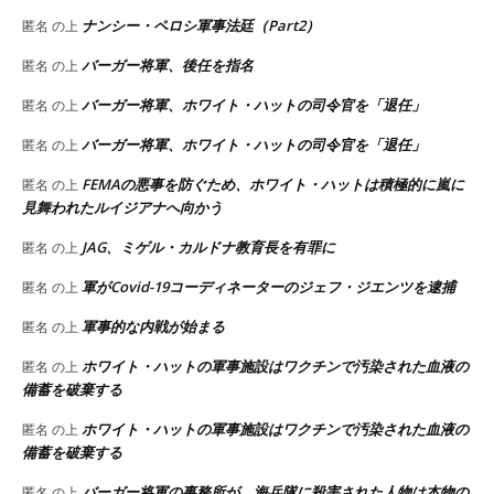
ナンシー・ペロシ軍事法廷（Part2）
匿名
の上
バーガー将軍、後任を指名
匿名
の上
バーガー将軍、ホワイト・ハットの司令官を「退任」
匿名
の上
バーガー将軍、ホワイト・ハットの司令官を「退任」
匿名
の上
FEMAの悪事を防ぐため、ホワイト・ハットは積極的に嵐に
匿名
の上
見舞われたルイジアナへ向かう
JAG、ミゲル・カルドナ教育長を有罪に
匿名
の上
軍がCovid-19コーディネーターのジェフ・ジエンツを逮捕
匿名
の上
軍事的な内戦が始まる
匿名
の上
ホワイト・ハットの軍事施設はワクチンで汚染された血液の
匿名
の上
備蓄を破棄する
ホワイト・ハットの軍事施設はワクチンで汚染された血液の
匿名
の上
備蓄を破棄する
バーガー将軍の事務所が、海兵隊に殺害された人物は本物の
匿名
の上