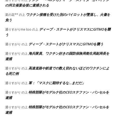
の州主催宴会後に逮捕される
ワクチン接種を受けた別のパイロットが墜落し、火傷を
菜の花**
の上
負う
ディープ・ステートがクリスマスにGITMOを襲
通りすがりme too
の上
う
ディープ・ステートがクリスマスにGITMOを襲う
通りすがり
の上
海兵隊員、ワクチン好きの国防保険局衛生局副局長を
通りすがり
の上
逮捕
高速道路や鉄道での数え切れないほどのワクチンによ
通りすがり
の上
る死亡例
軍：「マスクに期待するな…まだだ」
通りすがり
の上
特殊部隊がモデルナ社のCEOステファン・バンセルを
通りすがり
の上
逮捕
特殊部隊がモデルナ社のCEOステファン・バンセルを
通りすがり
の上
逮捕