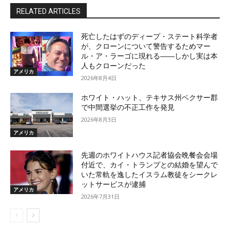
RELATED ARTICLES
死亡したはずのディープ・ステート科学者
が、クローンについて警告するためマー
ル・ア・ラーゴに現れる――しかし実は本
人もクローンだった
アメリカ
2026年8月4日
ホワイト・ハット、テキサス州ベクサー郡
で中間選挙の不正工作を発見
2026年8月3日
アメリカ
先週のホワイトハウス記者協会晩餐会会場
付近で、カイ・トランプとの結婚を望んで
いた常軌を逸したイスラム教徒をシークレ
ットサービスが逮捕
アメリカ
2026年7月31日