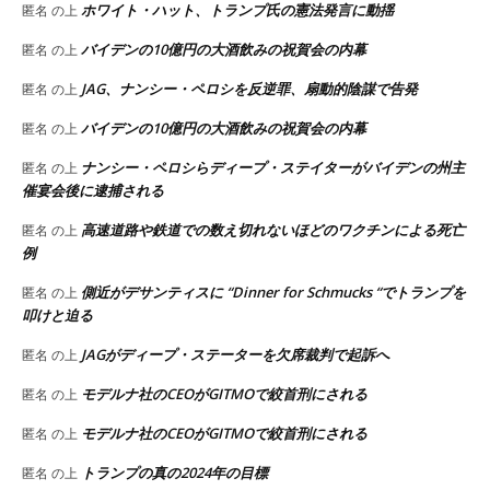
ホワイト・ハット、トランプ氏の憲法発言に動揺
匿名
の上
バイデンの10億円の大酒飲みの祝賀会の内幕
匿名
の上
JAG、ナンシー・ペロシを反逆罪、扇動的陰謀で告発
匿名
の上
バイデンの10億円の大酒飲みの祝賀会の内幕
匿名
の上
ナンシー・ペロシらディープ・ステイターがバイデンの州主
匿名
の上
催宴会後に逮捕される
高速道路や鉄道での数え切れないほどのワクチンによる死亡
匿名
の上
例
側近がデサンティスに “Dinner for Schmucks “でトランプを
匿名
の上
叩けと迫る
JAGがディープ・ステーターを欠席裁判で起訴へ
匿名
の上
モデルナ社のCEOがGITMOで絞首刑にされる
匿名
の上
モデルナ社のCEOがGITMOで絞首刑にされる
匿名
の上
トランプの真の2024年の目標
匿名
の上