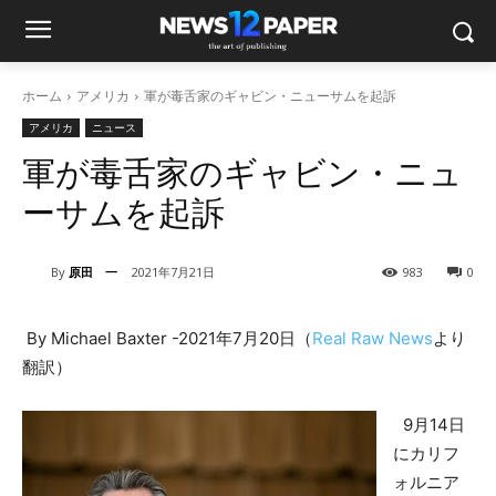
ホーム
アメリカ
軍が毒舌家のギャビン・ニューサムを起訴
アメリカ
ニュース
軍が毒舌家のギャビン・ニュ
ーサムを起訴
By
原田 一
2021年7月21日
983
0
By Michael Baxter -2021年7月20日（
Real Raw News
より
翻訳）
9月14日
にカリフ
ォルニア