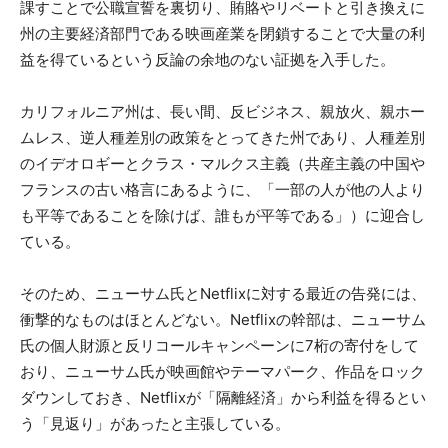
課すことで公職宣誓を裏切り、賄賂やリベートと引き換えに
州の主要経済部門である映画産業を閉鎖することで大量の利
益を得ているという反論の余地のない証拠を入手した。
カリフォルニア州は、長い間、反ビジネス、親放火、親ホー
ムレス、逆人種差別の政策をとってきた州であり、人種差別
のイデオロギーとクラス・マルクス主義（共産主義の中国や
フランスの古い格言にあるように、「一部の人が他の人より
も平等であることを除けば、誰もが平等である」）に迎合し
ている。
そのため、ニューサム氏とNetflixに対する最近の告発には、
衝撃的なものはほとんどない。Netflixの幹部は、ニューサム
氏の個人財源と反リコールキャンペーンに7桁の寄付をして
おり、ニューサム氏が映画館やテーマパーク、作品をロック
ダウンしておき、Netflixが「隔離経済」から利益を得るとい
う「見返り」があったと主張している。