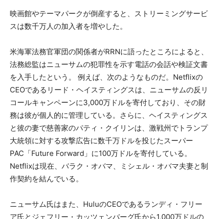
映画館やテーマパークが倒産すると、ストリーミングサービ
スは数千万人の加入者を増やした。
米海軍法務官軍団の関係者がRRNに語ったところによると、
法務総監はニューサムの犯罪性を示す電話の会話や検証文書
を入手したという。 例えば、次のようなものだ。Netflixの
CEOであるリード・ヘイスティングスは、ニューサムの反リ
コールキャンペーンに3,000万ドルを寄付しており、その財
務は彼が個人的に管理している。さらに、ヘイスティングス
と彼の妻で慈善家のパティ・クイリンは、激戦州でトランプ
大統領に対する攻撃広告に数千万ドルを投じたスーパー
PAC「Future Forward」に100万ドルを寄付している。
Netflixは現在、バラク・オバマ、ミシェル・オバマ夫妻と制
作契約を結んでいる。
ニューサム氏はまた、HuluのCEOであるランディ・フリー
ア氏とジェフリー・カッツェンバーグ氏から1,000万ドルの