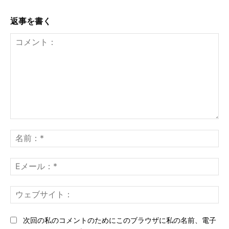
返事を書く
コ
メ
名
ン
前
ト：
*
E
メ
ー
ウ
ル
ェ
*
ブ
次回の私のコメントのためにこのブラウザに私の名前、電子
サ