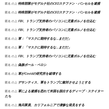
特殊部隊がモデルナ社のCEOステファン・バンセルを逮捕
匿名
の上
特殊部隊がモデルナ社のCEOステファン・バンセルを逮捕
匿名
の上
FBI、トランプ支持者のパソコンに児童ポルノを仕込む
匿名
の上
FBI、トランプ支持者のパソコンに児童ポルノを仕込む
匿名
の上
軍：「マスクに期待するな…まだだ」
匿名
の上
軍：「マスクに期待するな…まだだ」
匿名
の上
FBI、トランプ支持者のパソコンに児童ポルノを仕込む
匿名
の上
偽旗ポール・ペロシ
匿名
の上
軍がCovidの研究所を破壊する
匿名
の上
デサンティス、軍をトランプに敵対させようとする
匿名
の上
軍による逮捕を恐れて米国を脱出するディープ・ステイター
匿名
の上
たち
海兵隊員、カリフォルニアで凄惨な発見をする
匿名
の上