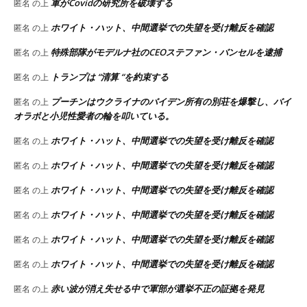
軍がCovidの研究所を破壊する
匿名
の上
ホワイト・ハット、中間選挙での失望を受け離反を確認
匿名
の上
特殊部隊がモデルナ社のCEOステファン・バンセルを逮捕
匿名
の上
トランプは “清算 “を約束する
匿名
の上
プーチンはウクライナのバイデン所有の別荘を爆撃し、バイ
匿名
の上
オラボと小児性愛者の輪を叩いている。
ホワイト・ハット、中間選挙での失望を受け離反を確認
匿名
の上
ホワイト・ハット、中間選挙での失望を受け離反を確認
匿名
の上
ホワイト・ハット、中間選挙での失望を受け離反を確認
匿名
の上
ホワイト・ハット、中間選挙での失望を受け離反を確認
匿名
の上
ホワイト・ハット、中間選挙での失望を受け離反を確認
匿名
の上
ホワイト・ハット、中間選挙での失望を受け離反を確認
匿名
の上
赤い波が消え失せる中で軍部が選挙不正の証拠を発見
匿名
の上