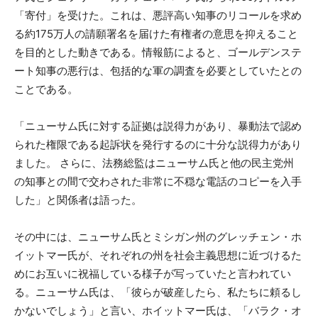
「寄付」を受けた。これは、悪評高い知事のリコールを求め
る約175万人の請願署名を届けた有権者の意思を抑えること
を目的とした動きである。情報筋によると、ゴールデンステ
ート知事の悪行は、包括的な軍の調査を必要としていたとの
ことである。
「ニューサム氏に対する証拠は説得力があり、暴動法で認め
られた権限である起訴状を発行するのに十分な説得力があり
ました。 さらに、法務総監はニューサム氏と他の民主党州
の知事との間で交わされた非常に不穏な電話のコピーを入手
した」と関係者は語った。
その中には、ニューサム氏とミシガン州のグレッチェン・ホ
イットマー氏が、それぞれの州を社会主義思想に近づけるた
めにお互いに祝福している様子が写っていたと言われてい
る。ニューサム氏は、「彼らが破産したら、私たちに頼るし
かないでしょう」と言い、ホイットマー氏は、「バラク・オ