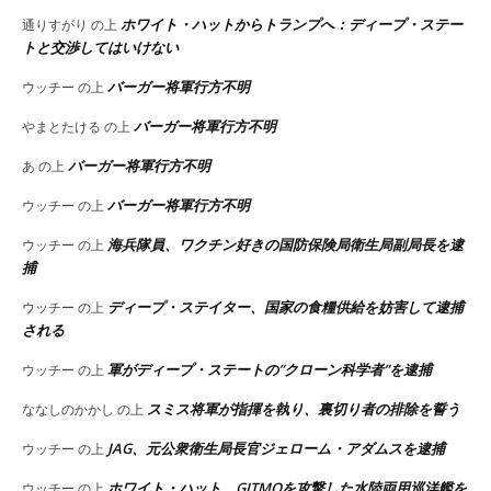
ホワイト・ハットからトランプへ：ディープ・ステー
通りすがり
の上
トと交渉してはいけない
バーガー将軍行方不明
ウッチー
の上
バーガー将軍行方不明
やまとたける
の上
バーガー将軍行方不明
あ
の上
バーガー将軍行方不明
ウッチー
の上
海兵隊員、ワクチン好きの国防保険局衛生局副局長を逮
ウッチー
の上
捕
ディープ・ステイター、国家の食糧供給を妨害して逮捕
ウッチー
の上
される
軍がディープ・ステートの”クローン科学者”を逮捕
ウッチー
の上
スミス将軍が指揮を執り、裏切り者の排除を誓う
ななしのかかし
の上
JAG、元公衆衛生局長官ジェローム・アダムスを逮捕
ウッチー
の上
ホワイト・ハット、GITMOを攻撃した水陸両用巡洋艦を
ウッチー
の上