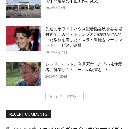
で中間選挙の不正工作を発見
2026年8月3日
先週のホワイトハウス記者協会晩餐会会場
付近で、カイ・トランプとの結婚を望んで
いた常軌を逸したイスラム教徒をシークレ
ットサービスが逮捕
2026年7月31日
レッド・ハット、今月死亡した「小児性愛
者」俳優サム・ニールの殺害を主張
2026年7月30日
もっとロードする
RECENT COMMENTS
ナンシー・ペロシらディープ・ステイターがバイデン
通りすがり
の上