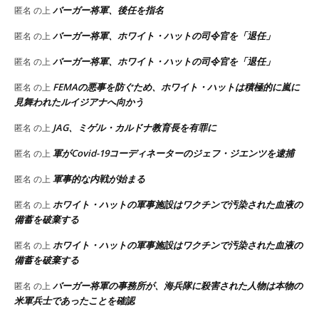
バーガー将軍、後任を指名
匿名
の上
バーガー将軍、ホワイト・ハットの司令官を「退任」
匿名
の上
バーガー将軍、ホワイト・ハットの司令官を「退任」
匿名
の上
FEMAの悪事を防ぐため、ホワイト・ハットは積極的に嵐に
匿名
の上
見舞われたルイジアナへ向かう
JAG、ミゲル・カルドナ教育長を有罪に
匿名
の上
軍がCovid-19コーディネーターのジェフ・ジエンツを逮捕
匿名
の上
軍事的な内戦が始まる
匿名
の上
ホワイト・ハットの軍事施設はワクチンで汚染された血液の
匿名
の上
備蓄を破棄する
ホワイト・ハットの軍事施設はワクチンで汚染された血液の
匿名
の上
備蓄を破棄する
バーガー将軍の事務所が、海兵隊に殺害された人物は本物の
匿名
の上
米軍兵士であったことを確認