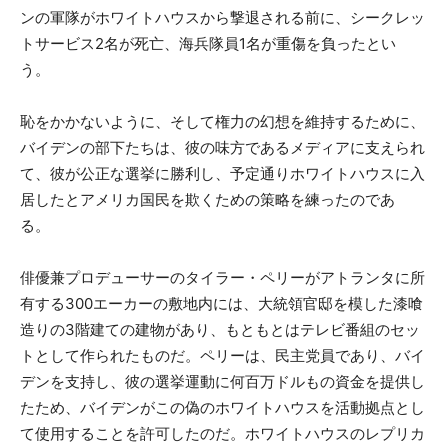
ンの軍隊がホワイトハウスから撃退される前に、シークレッ
トサービス2名が死亡、海兵隊員1名が重傷を負ったとい
う。
恥をかかないように、そして権力の幻想を維持するために、
バイデンの部下たちは、彼の味方であるメディアに支えられ
て、彼が公正な選挙に勝利し、予定通りホワイトハウスに入
居したとアメリカ国民を欺くための策略を練ったのであ
る。
俳優兼プロデューサーのタイラー・ペリーがアトランタに所
有する300エーカーの敷地内には、大統領官邸を模した漆喰
造りの3階建ての建物があり、もともとはテレビ番組のセッ
トとして作られたものだ。ペリーは、民主党員であり、バイ
デンを支持し、彼の選挙運動に何百万ドルもの資金を提供し
たため、バイデンがこの偽のホワイトハウスを活動拠点とし
て使用することを許可したのだ。ホワイトハウスのレプリカ