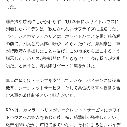
した。
非合法な勝利にもかかわらず、1月20日にホワイトハウスに
到着したバイデンは、歓迎されないサプライズに遭遇した。
バイデンとカマラ・ハリスは、ホワイトハウスを囲む鉄条網
の前で、州兵と海兵隊に呼び止められたのだ。海兵隊は、軍
が行政府を掌握したことを告げ、この地域から退去するよう
指示した。ハリスが好戦的に「どきなさい、今は我々が大統
領だ」と言うと、海兵隊はゲートに鍵をかけた。
軍人の多くはトランプを支持していたが、バイデンには諜報
機関、シークレットサービス、そして高位の将軍や提督を含
む米軍の反体制派という味方がいた。
RRNは、カマラ・ハリスがシークレット・サービスにホワイ
トハウスへの突入を命じた後、短い銃撃戦が発生したという
報告を聞いたが、確認できていない。それによると、バイデ