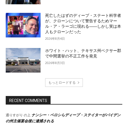
死亡したはずのディープ・ステート科学者
が、クローンについて警告するためマー
ル・ア・ラーゴに現れる――しかし実は本
人もクローンだった
2026年8月4日
ホワイト・ハット、テキサス州ベクサー郡
で中間選挙の不正工作を発見
2026年8月3日
もっとロードする
RECENT COMMENTS
ナンシー・ペロシらディープ・ステイターがバイデン
通りすがり
の上
の州主催宴会後に逮捕される