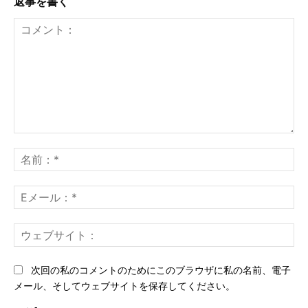
返事を書く
コ
メ
名
ン
前
ト：
*
E
メ
ー
ウ
ル
ェ
*
ブ
次回の私のコメントのためにこのブラウザに私の名前、電子
サ
メール、そしてウェブサイトを保存してください。
イ
ト