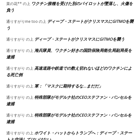
ワクチン接種を受けた別のパイロットが墜落し、火傷を
菜の花**
の上
負う
ディープ・ステートがクリスマスにGITMOを襲
通りすがりme too
の上
う
ディープ・ステートがクリスマスにGITMOを襲う
通りすがり
の上
海兵隊員、ワクチン好きの国防保険局衛生局副局長を
通りすがり
の上
逮捕
高速道路や鉄道での数え切れないほどのワクチンによ
通りすがり
の上
る死亡例
軍：「マスクに期待するな…まだだ」
通りすがり
の上
特殊部隊がモデルナ社のCEOステファン・バンセルを
通りすがり
の上
逮捕
特殊部隊がモデルナ社のCEOステファン・バンセルを
通りすがり
の上
逮捕
ホワイト・ハットからトランプへ：ディープ・ステー
通りすがり
の上
トと交渉してはいけない