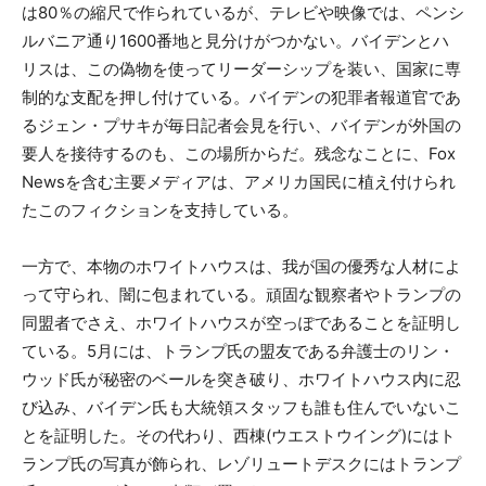
は80％の縮尺で作られているが、テレビや映像では、ペンシ
ルバニア通り1600番地と見分けがつかない。バイデンとハ
リスは、この偽物を使ってリーダーシップを装い、国家に専
制的な支配を押し付けている。バイデンの犯罪者報道官であ
るジェン・プサキが毎日記者会見を行い、バイデンが外国の
要人を接待するのも、この場所からだ。残念なことに、Fox
Newsを含む主要メディアは、アメリカ国民に植え付けられ
たこのフィクションを支持している。
一方で、本物のホワイトハウスは、我が国の優秀な人材によ
って守られ、闇に包まれている。頑固な観察者やトランプの
同盟者でさえ、ホワイトハウスが空っぽであることを証明し
ている。5月には、トランプ氏の盟友である弁護士のリン・
ウッド氏が秘密のベールを突き破り、ホワイトハウス内に忍
び込み、バイデン氏も大統領スタッフも誰も住んでいないこ
とを証明した。その代わり、西棟(ウエストウイング)にはト
ランプ氏の写真が飾られ、レゾリュートデスクにはトランプ