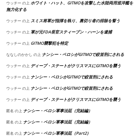
ホワイト・ハット、GITMOを攻撃した水陸両用巡洋艦を
ウッチー
の上
無力化する
スミス将軍が指揮を執り、裏切り者の排除を誓う
ウッチー
の上
軍が元FDA長官スティーブン・ハーンを逮捕
ウッチー
の上
GITMO襲撃犯を特定
ウッチー
の上
ナンシー・ペロシがGITMOで絞首刑にされる
ななしのかかし
の上
ディープ・ステートがクリスマスにGITMOを襲う
ウッチー
の上
ナンシー・ペロシがGITMOで絞首刑にされる
ウッチー
の上
ナンシー・ペロシがGITMOで絞首刑にされる
ウッチー
の上
ディープ・ステートがクリスマスにGITMOを襲う
ウッチー
の上
ナンシー・ペロシ軍事法廷（完結編）
匿名
の上
ナンシー・ペロシ軍事法廷（完結編）
匿名
の上
ナンシー・ペロシ軍事法廷（Part2）
匿名
の上