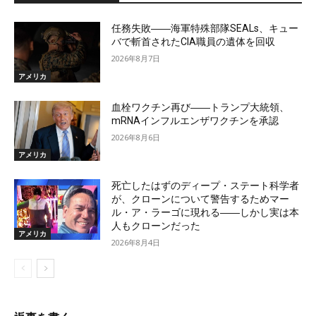
任務失敗――海軍特殊部隊SEALs、キュー
バで斬首されたCIA職員の遺体を回収
2026年8月7日
アメリカ
血栓ワクチン再び――トランプ大統領、
mRNAインフルエンザワクチンを承認
2026年8月6日
アメリカ
死亡したはずのディープ・ステート科学者
が、クローンについて警告するためマー
ル・ア・ラーゴに現れる――しかし実は本
人もクローンだった
アメリカ
2026年8月4日