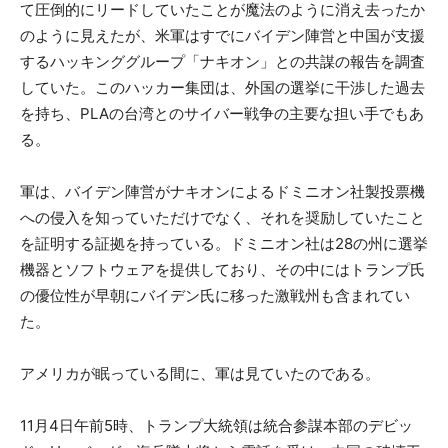
て圧倒的にリードしていたことが魔法のように消え去ったか
のように見えたが、米軍はすでにバイデン陣営と中国が支援
するハッキンググループ「ナキオン」との共謀の報告を調査
していた。このハッカー集団は、外国の選挙に干渉した過去
を持ち、PLAの台湾とのサイバー戦争の主要な担い手でもあ
る。
軍は、バイデン陣営がナキオンによるドミニオン社製投票機
への侵入を知っていただけでなく、それを奨励していたこと
を証明する証拠を持っている。ドミニオン社は28の州に選挙
機器とソフトウェアを提供しており、その中にはトランプ氏
の優位性が早朝にバイデン氏に移った激戦州も含まれてい
た。
アメリカが眠っている間に、軍は見ていたのである。
11月4日午前5時、トランプ大統領は統合参謀本部のデビッ