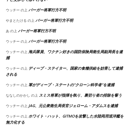
バーガー将軍行方不明
ウッチー
の上
バーガー将軍行方不明
やまとたける
の上
バーガー将軍行方不明
あ
の上
バーガー将軍行方不明
ウッチー
の上
海兵隊員、ワクチン好きの国防保険局衛生局副局長を逮
ウッチー
の上
捕
ディープ・ステイター、国家の食糧供給を妨害して逮捕
ウッチー
の上
される
軍がディープ・ステートの”クローン科学者”を逮捕
ウッチー
の上
スミス将軍が指揮を執り、裏切り者の排除を誓う
ななしのかかし
の上
JAG、元公衆衛生局長官ジェローム・アダムスを逮捕
ウッチー
の上
ホワイト・ハット、GITMOを攻撃した水陸両用巡洋艦を
ウッチー
の上
無力化する