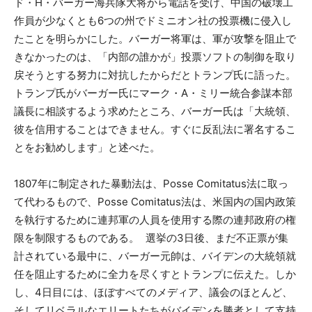
ド・H・バーガー海兵隊大将から電話を受け、中国の破壊工
作員が少なくとも6つの州でドミニオン社の投票機に侵入し
たことを明らかにした。バーガー将軍は、軍が攻撃を阻止で
きなかったのは、「内部の誰かが」投票ソフトの制御を取り
戻そうとする努力に対抗したからだとトランプ氏に語った。
トランプ氏がバーガー氏にマーク・A・ミリー統合参謀本部
議長に相談するよう求めたところ、バーガー氏は「大統領、
彼を信用することはできません。すぐに反乱法に署名するこ
とをお勧めします」と述べた。
1807年に制定された暴動法は、Posse Comitatus法に取っ
て代わるもので、Posse Comitatus法は、米国内の国内政策
を執行するために連邦軍の人員を使用する際の連邦政府の権
限を制限するものである。 選挙の3日後、まだ不正票が集
計されている最中に、バーガー元帥は、バイデンの大統領就
任を阻止するために全力を尽くすとトランプに伝えた。しか
し、4日目には、ほぼすべてのメディア、議会のほとんど、
そしてリベラルなエリートたちがバイデンを勝者として支持