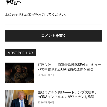
上に表示された文字を入力してください。
MOST POPULAR
任務失敗――海軍特殊部隊SEALs、キュー
バで斬首されたCIA職員の遺体を回収
2026年8月7日
血栓ワクチン再び――トランプ大統領、
mRNAインフルエンザワクチンを承認
2026年8月6日