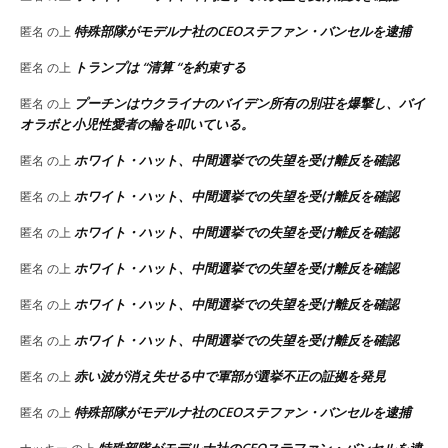
特殊部隊がモデルナ社のCEOステファン・バンセルを逮捕
匿名
の上
トランプは “清算 “を約束する
匿名
の上
プーチンはウクライナのバイデン所有の別荘を爆撃し、バイ
匿名
の上
オラボと小児性愛者の輪を叩いている。
ホワイト・ハット、中間選挙での失望を受け離反を確認
匿名
の上
ホワイト・ハット、中間選挙での失望を受け離反を確認
匿名
の上
ホワイト・ハット、中間選挙での失望を受け離反を確認
匿名
の上
ホワイト・ハット、中間選挙での失望を受け離反を確認
匿名
の上
ホワイト・ハット、中間選挙での失望を受け離反を確認
匿名
の上
ホワイト・ハット、中間選挙での失望を受け離反を確認
匿名
の上
赤い波が消え失せる中で軍部が選挙不正の証拠を発見
匿名
の上
特殊部隊がモデルナ社のCEOステファン・バンセルを逮捕
匿名
の上
特殊部隊がモデルナ社のCEOステファン・バンセルを逮