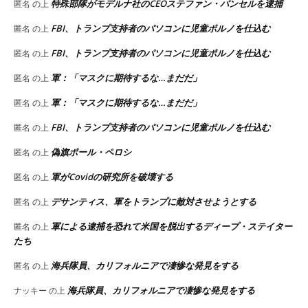
特殊部隊がモデルナ社のCEOステファン・バンセルを逮捕
匿名
の上
FBI、トランプ支持者のパソコンに児童ポルノを仕込む
匿名
の上
FBI、トランプ支持者のパソコンに児童ポルノを仕込む
匿名
の上
軍：「マスクに期待するな…まだだ」
匿名
の上
軍：「マスクに期待するな…まだだ」
匿名
の上
FBI、トランプ支持者のパソコンに児童ポルノを仕込む
匿名
の上
偽旗ポール・ペロシ
匿名
の上
軍がCovidの研究所を破壊する
匿名
の上
デサンティス、軍をトランプに敵対させようとする
匿名
の上
軍による逮捕を恐れて米国を脱出するディープ・ステイター
匿名
の上
たち
海兵隊員、カリフォルニアで凄惨な発見をする
匿名
の上
海兵隊員、カリフォルニアで凄惨な発見をする
ナッキー
の上