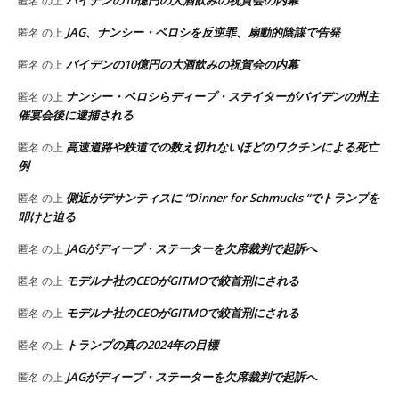
匿名
の上
JAG、ナンシー・ペロシを反逆罪、扇動的陰謀で告発
匿名
の上
バイデンの10億円の大酒飲みの祝賀会の内幕
匿名
の上
ナンシー・ペロシらディープ・ステイターがバイデンの州主
匿名
の上
催宴会後に逮捕される
高速道路や鉄道での数え切れないほどのワクチンによる死亡
匿名
の上
例
側近がデサンティスに “Dinner for Schmucks “でトランプを
匿名
の上
叩けと迫る
JAGがディープ・ステーターを欠席裁判で起訴へ
匿名
の上
モデルナ社のCEOがGITMOで絞首刑にされる
匿名
の上
モデルナ社のCEOがGITMOで絞首刑にされる
匿名
の上
トランプの真の2024年の目標
匿名
の上
JAGがディープ・ステーターを欠席裁判で起訴へ
匿名
の上