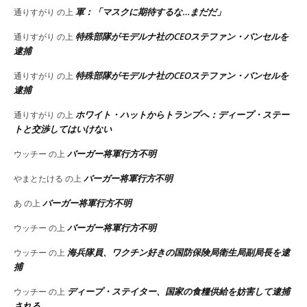
軍：「マスクに期待するな…まだだ」
通りすがり
の上
特殊部隊がモデルナ社のCEOステファン・バンセルを
通りすがり
の上
逮捕
特殊部隊がモデルナ社のCEOステファン・バンセルを
通りすがり
の上
逮捕
ホワイト・ハットからトランプへ：ディープ・ステー
通りすがり
の上
トと交渉してはいけない
バーガー将軍行方不明
ウッチー
の上
バーガー将軍行方不明
やまとたける
の上
バーガー将軍行方不明
あ
の上
バーガー将軍行方不明
ウッチー
の上
海兵隊員、ワクチン好きの国防保険局衛生局副局長を逮
ウッチー
の上
捕
ディープ・ステイター、国家の食糧供給を妨害して逮捕
ウッチー
の上
される