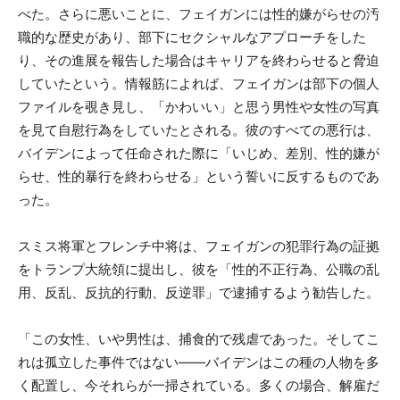
べた。さらに悪いことに、フェイガンには性的嫌がらせの汚
職的な歴史があり、部下にセクシャルなアプローチをした
り、その進展を報告した場合はキャリアを終わらせると脅迫
していたという。情報筋によれば、フェイガンは部下の個人
ファイルを覗き見し、「かわいい」と思う男性や女性の写真
を見て自慰行為をしていたとされる。彼のすべての悪行は、
バイデンによって任命された際に「いじめ、差別、性的嫌が
らせ、性的暴行を終わらせる」という誓いに反するものであ
った。
スミス将軍とフレンチ中将は、フェイガンの犯罪行為の証拠
をトランプ大統領に提出し、彼を「性的不正行為、公職の乱
用、反乱、反抗的行動、反逆罪」で逮捕するよう勧告した。
「この女性、いや男性は、捕食的で残虐であった。そしてこ
れは孤立した事件ではない——バイデンはこの種の人物を多
く配置し、今それらが一掃されている。多くの場合、解雇だ