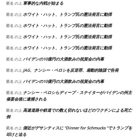
軍事的な内戦が始まる
匿名
の上
ホワイト・ハット、トランプ氏の憲法発言に動揺
匿名
の上
ホワイト・ハット、トランプ氏の憲法発言に動揺
匿名
の上
ホワイト・ハット、トランプ氏の憲法発言に動揺
匿名
の上
ホワイト・ハット、トランプ氏の憲法発言に動揺
匿名
の上
バイデンの10億円の大酒飲みの祝賀会の内幕
匿名
の上
JAG、ナンシー・ペロシを反逆罪、扇動的陰謀で告発
匿名
の上
バイデンの10億円の大酒飲みの祝賀会の内幕
匿名
の上
ナンシー・ペロシらディープ・ステイターがバイデンの州主
匿名
の上
催宴会後に逮捕される
高速道路や鉄道での数え切れないほどのワクチンによる死亡
匿名
の上
例
側近がデサンティスに “Dinner for Schmucks “でトランプを
匿名
の上
叩けと迫る