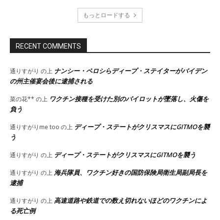
もっとロードする
RECENT COMMENTS
ナンシー・ペロシらディープ・ステイターがバイデン
通りすがり
の上
の州主催宴会後に逮捕される
ワクチン接種を受けた別のパイロットが墜落し、火傷を
菜の花**
の上
負う
ディープ・ステートがクリスマスにGITMOを襲
通りすがりme too
の上
う
ディープ・ステートがクリスマスにGITMOを襲う
通りすがり
の上
海兵隊員、ワクチン好きの国防保険局衛生局副局長を
通りすがり
の上
逮捕
高速道路や鉄道での数え切れないほどのワクチンによ
通りすがり
の上
る死亡例