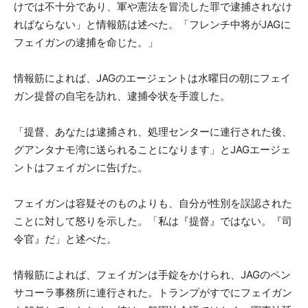
けでは不十分であり、軍や憲法を冒涜した罪で逮捕されなけ
ればならない」と情報筋は述べた。「フレンチ中将がJAGに
フェイガンの逮捕を命じた。」
情報筋によれば、JAGのエージェントは水曜日の朝にフェイ
ガン提督の自宅を訪れ、逮捕令状を手渡した。
「提督、あなたは逮捕され、処理センターに連行された後、
グアンタナモ湾に送られることになります」とJAGエージェ
ントはフェイガンに告げた。
フェイガンは容疑そのものよりも、自分が性別を誤認された
ことに対して怒りを示した。「私は『提督』ではない。『司
令官』だ」と述べた。
情報筋によれば、フェイガンは手錠をかけられ、JAGのペン
サコーラ事務所に連行された。トランプがすでにフェイガン