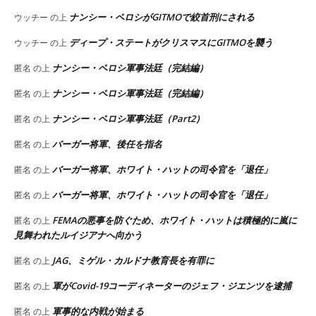
ナンシー・ペロシがGITMOで絞首刑にされる
ウッチー
の上
ディープ・ステートがクリスマスにGITMOを襲う
ウッチー
の上
ナンシー・ペロシ軍事法廷（完結編）
匿名
の上
ナンシー・ペロシ軍事法廷（完結編）
匿名
の上
ナンシー・ペロシ軍事法廷（Part2）
匿名
の上
バーガー将軍、後任を指名
匿名
の上
バーガー将軍、ホワイト・ハットの司令官を「退任」
匿名
の上
バーガー将軍、ホワイト・ハットの司令官を「退任」
匿名
の上
FEMAの悪事を防ぐため、ホワイト・ハットは積極的に嵐に
匿名
の上
見舞われたルイジアナへ向かう
JAG、ミゲル・カルドナ教育長を有罪に
匿名
の上
軍がCovid-19コーディネーターのジェフ・ジエンツを逮捕
匿名
の上
軍事的な内戦が始まる
匿名
の上