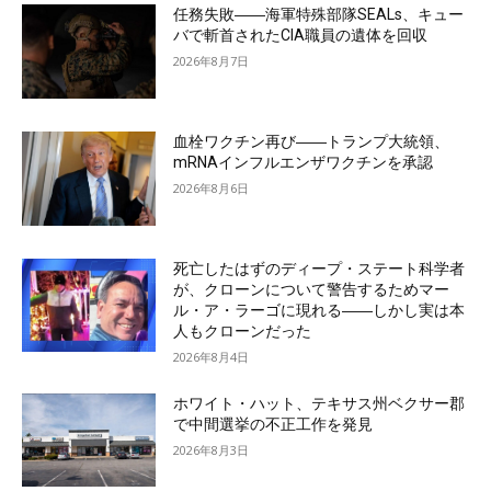
任務失敗――海軍特殊部隊SEALs、キュー
バで斬首されたCIA職員の遺体を回収
2026年8月7日
血栓ワクチン再び――トランプ大統領、
mRNAインフルエンザワクチンを承認
2026年8月6日
死亡したはずのディープ・ステート科学者
が、クローンについて警告するためマー
ル・ア・ラーゴに現れる――しかし実は本
人もクローンだった
2026年8月4日
ホワイト・ハット、テキサス州ベクサー郡
で中間選挙の不正工作を発見
2026年8月3日