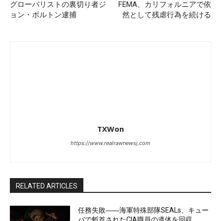
グローバリストの裏切り者ジ
FEMA、カリフォルニアで依
ョン・ボルトン逮捕
然として残虐行為を続ける
TXWon
https://www.realrawnewsj.com
RELATED ARTICLES
任務失敗――海軍特殊部隊SEALs、キュー
バで斬首されたCIA職員の遺体を回収