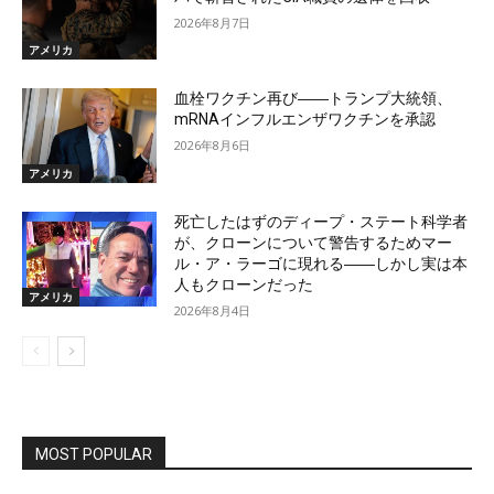
2026年8月7日
アメリカ
血栓ワクチン再び――トランプ大統領、
mRNAインフルエンザワクチンを承認
2026年8月6日
アメリカ
死亡したはずのディープ・ステート科学者
が、クローンについて警告するためマー
ル・ア・ラーゴに現れる――しかし実は本
人もクローンだった
アメリカ
2026年8月4日
MOST POPULAR