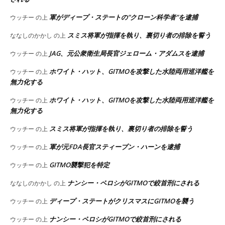
軍がディープ・ステートの”クローン科学者”を逮捕
ウッチー
の上
スミス将軍が指揮を執り、裏切り者の排除を誓う
ななしのかかし
の上
JAG、元公衆衛生局長官ジェローム・アダムスを逮捕
ウッチー
の上
ホワイト・ハット、GITMOを攻撃した水陸両用巡洋艦を
ウッチー
の上
無力化する
ホワイト・ハット、GITMOを攻撃した水陸両用巡洋艦を
ウッチー
の上
無力化する
スミス将軍が指揮を執り、裏切り者の排除を誓う
ウッチー
の上
軍が元FDA長官スティーブン・ハーンを逮捕
ウッチー
の上
GITMO襲撃犯を特定
ウッチー
の上
ナンシー・ペロシがGITMOで絞首刑にされる
ななしのかかし
の上
ディープ・ステートがクリスマスにGITMOを襲う
ウッチー
の上
ナンシー・ペロシがGITMOで絞首刑にされる
ウッチー
の上