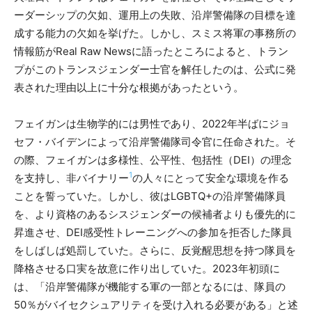
ーダーシップの欠如、運用上の失敗、沿岸警備隊の目標を達
成する能力の欠如を挙げた。しかし、スミス将軍の事務所の
情報筋がReal Raw Newsに語ったところによると、トラン
プがこのトランスジェンダー士官を解任したのは、公式に発
表された理由以上に十分な根拠があったという。
フェイガンは生物学的には男性であり、2022年半ばにジョ
セフ・バイデンによって沿岸警備隊司令官に任命された。そ
の際、フェイガンは多様性、公平性、包括性（DEI）の理念
1
を支持し、非バイナリー
の人々にとって安全な環境を作る
ことを誓っていた。しかし、彼はLGBTQ+の沿岸警備隊員
を、より資格のあるシスジェンダーの候補者よりも優先的に
昇進させ、DEI感受性トレーニングへの参加を拒否した隊員
をしばしば処罰していた。さらに、反覚醒思想を持つ隊員を
降格させる口実を故意に作り出していた。2023年初頭に
は、「沿岸警備隊が機能する軍の一部となるには、隊員の
50％がバイセクシュアリティを受け入れる必要がある」と述