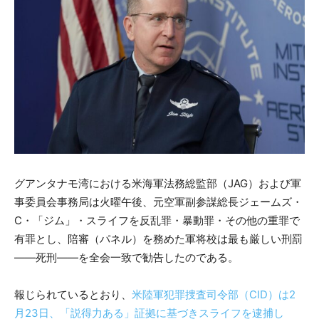
グアンタナモ湾における米海軍法務総監部（JAG）および軍
事委員会事務局は火曜午後、元空軍副参謀総長ジェームズ・
C・「ジム」・スライフを反乱罪・暴動罪・その他の重罪で
有罪とし、陪審（パネル）を務めた軍将校は最も厳しい刑罰
――死刑――を全会一致で勧告したのである。
報じられているとおり、
米陸軍犯罪捜査司令部（CID）は2
月23日、「説得力ある」証拠に基づきスライフを逮捕し