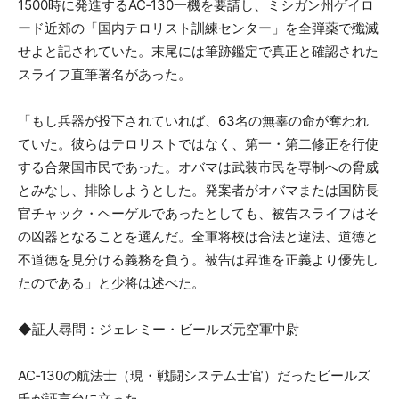
1500時に発進するAC‑130一機を要請し、ミシガン州ゲイロ
ード近郊の「国内テロリスト訓練センター」を全弾薬で殲滅
せよと記されていた。末尾には筆跡鑑定で真正と確認された
スライフ直筆署名があった。
「もし兵器が投下されていれば、63名の無辜の命が奪われ
ていた。彼らはテロリストではなく、第一・第二修正を行使
する合衆国市民であった。オバマは武装市民を専制への脅威
とみなし、排除しようとした。発案者がオバマまたは国防長
官チャック・ヘーゲルであったとしても、被告スライフはそ
の凶器となることを選んだ。全軍将校は合法と違法、道徳と
不道徳を見分ける義務を負う。被告は昇進を正義より優先し
たのである」と少将は述べた。
◆証人尋問：ジェレミー・ビールズ元空軍中尉
AC‑130の航法士（現・戦闘システム士官）だったビールズ
氏が証言台に立った。