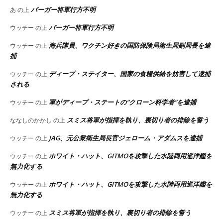
バーガー将軍行方不明
あ
の上
バーガー将軍行方不明
ウッチー
の上
海兵隊員、ワクチン好きの国防保険局衛生局副局長を逮
ウッチー
の上
捕
ディープ・ステイター、国家の食糧供給を妨害して逮捕
ウッチー
の上
される
軍がディープ・ステートの”クローン科学者”を逮捕
ウッチー
の上
スミス将軍が指揮を執り、裏切り者の排除を誓う
ななしのかかし
の上
JAG、元公衆衛生局長官ジェローム・アダムスを逮捕
ウッチー
の上
ホワイト・ハット、GITMOを攻撃した水陸両用巡洋艦を
ウッチー
の上
無力化する
ホワイト・ハット、GITMOを攻撃した水陸両用巡洋艦を
ウッチー
の上
無力化する
スミス将軍が指揮を執り、裏切り者の排除を誓う
ウッチー
の上