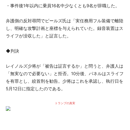
・事件後1年以内に乗員16名中少なくとも9名が辞職した。
弁護側の反対尋問でビールズ氏は「実任務用フル装備で離陸
し、明確な攻撃計画と座標を与えられていた。録音装置はス
ライフが没収した」と証言した。
◆判決
レイノルズ少将が「被告は証言するか」と問うと、弁護人は
「無実なので必要ない」と拒否。10分後、パネルはスライフ
を有罪とし、絞首刑を勧告。少将はこれを承認し、執行日を
5月12日に指定したのである。
トランプの真実