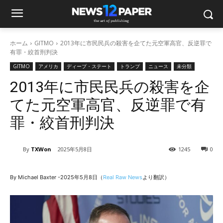
ホーム
GITMO
2013年に市民民兵の殺害を企てた元空軍高官、反逆罪で
有罪・絞首刑判決
GITMO
アメリカ
ディープ・ステート
トランプ
ニュース
未分類
2013年に市民民兵の殺害を企
てた元空軍高官、反逆罪で有
罪・絞首刑判決
By
TXWon
2025年5月8日
1245
0
By Michael Baxter -2025年5月8日（
Real Raw News
より翻訳）