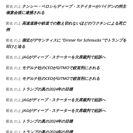
ナンシー・ペロシらディープ・ステイターがバイデンの州主
匿名
の上
催宴会後に逮捕される
高速道路や鉄道での数え切れないほどのワクチンによる死亡
匿名
の上
例
側近がデサンティスに “Dinner for Schmucks “でトランプを
匿名
の上
叩けと迫る
JAGがディープ・ステーターを欠席裁判で起訴へ
匿名
の上
モデルナ社のCEOがGITMOで絞首刑にされる
匿名
の上
モデルナ社のCEOがGITMOで絞首刑にされる
匿名
の上
トランプの真の2024年の目標
匿名
の上
JAGがディープ・ステーターを欠席裁判で起訴へ
匿名
の上
JAGがディープ・ステーターを欠席裁判で起訴へ
匿名
の上
トランプの真の2024年の目標
匿名
の上
トランプの真の2024年の目標
匿名
の上