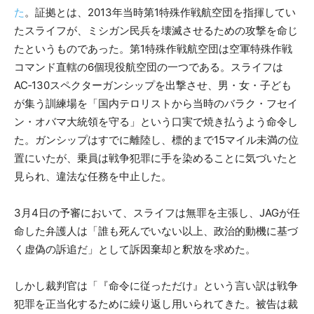
た
。証拠とは、2013年当時第1特殊作戦航空団を指揮してい
たスライフが、ミシガン民兵を壊滅させるための攻撃を命じ
たというものであった。第1特殊作戦航空団は空軍特殊作戦
コマンド直轄の6個現役航空団の一つである。スライフは
AC‑130スペクターガンシップを出撃させ、男・女・子ども
が集う訓練場を「国内テロリストから当時のバラク・フセイ
ン・オバマ大統領を守る」という口実で焼き払うよう命令し
た。ガンシップはすでに離陸し、標的まで15マイル未満の位
置にいたが、乗員は戦争犯罪に手を染めることに気づいたと
見られ、違法な任務を中止した。
3月4日の予審において、スライフは無罪を主張し、JAGが任
命した弁護人は「誰も死んでいない以上、政治的動機に基づ
く虚偽の訴追だ」として訴因棄却と釈放を求めた。
しかし裁判官は「『命令に従っただけ』という言い訳は戦争
犯罪を正当化するために繰り返し用いられてきた。被告は裁