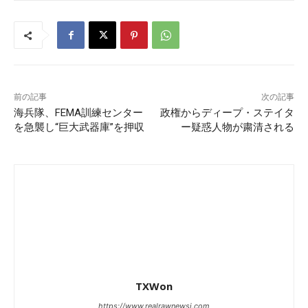
前の記事
次の記事
海兵隊、FEMA訓練センター
政権からディープ・ステイタ
を急襲し“巨大武器庫”を押収
ー疑惑人物が粛清される
TXWon
https://www.realrawnewsj.com