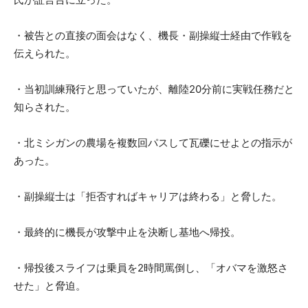
・被告との直接の面会はなく、機長・副操縦士経由で作戦を
伝えられた。
・当初訓練飛行と思っていたが、離陸20分前に実戦任務だと
知らされた。
・北ミシガンの農場を複数回パスして瓦礫にせよとの指示が
あった。
・副操縦士は「拒否すればキャリアは終わる」と脅した。
・最終的に機長が攻撃中止を決断し基地へ帰投。
・帰投後スライフは乗員を2時間罵倒し、「オバマを激怒さ
せた」と脅迫。