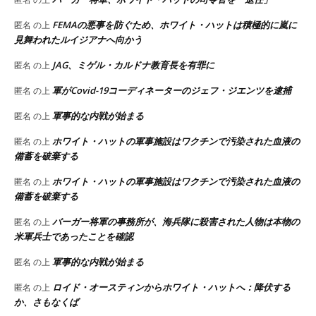
FEMAの悪事を防ぐため、ホワイト・ハットは積極的に嵐に
匿名
の上
見舞われたルイジアナへ向かう
JAG、ミゲル・カルドナ教育長を有罪に
匿名
の上
軍がCovid-19コーディネーターのジェフ・ジエンツを逮捕
匿名
の上
軍事的な内戦が始まる
匿名
の上
ホワイト・ハットの軍事施設はワクチンで汚染された血液の
匿名
の上
備蓄を破棄する
ホワイト・ハットの軍事施設はワクチンで汚染された血液の
匿名
の上
備蓄を破棄する
バーガー将軍の事務所が、海兵隊に殺害された人物は本物の
匿名
の上
米軍兵士であったことを確認
軍事的な内戦が始まる
匿名
の上
ロイド・オースティンからホワイト・ハットへ：降伏する
匿名
の上
か、さもなくば