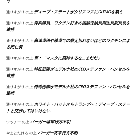
う
ディープ・ステートがクリスマスにGITMOを襲う
通りすがり
の上
海兵隊員、ワクチン好きの国防保険局衛生局副局長を
通りすがり
の上
逮捕
高速道路や鉄道での数え切れないほどのワクチンによ
通りすがり
の上
る死亡例
軍：「マスクに期待するな…まだだ」
通りすがり
の上
特殊部隊がモデルナ社のCEOステファン・バンセルを
通りすがり
の上
逮捕
特殊部隊がモデルナ社のCEOステファン・バンセルを
通りすがり
の上
逮捕
ホワイト・ハットからトランプへ：ディープ・ステー
通りすがり
の上
トと交渉してはいけない
バーガー将軍行方不明
ウッチー
の上
バーガー将軍行方不明
やまとたける
の上