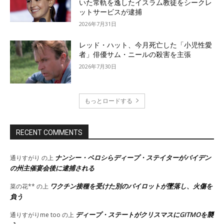
いた常軌を逸したイスラム教徒をシークレ
ットサービスが逮捕
2026年7月31日
レッド・ハット、今月死亡した「小児性愛
者」俳優サム・ニールの殺害を主張
2026年7月30日
もっとロードする
RECENT COMMENTS
ナンシー・ペロシらディープ・ステイターがバイデン
通りすがり
の上
の州主催宴会後に逮捕される
ワクチン接種を受けた別のパイロットが墜落し、火傷を
菜の花**
の上
負う
ディープ・ステートがクリスマスにGITMOを襲
通りすがりme too
の上