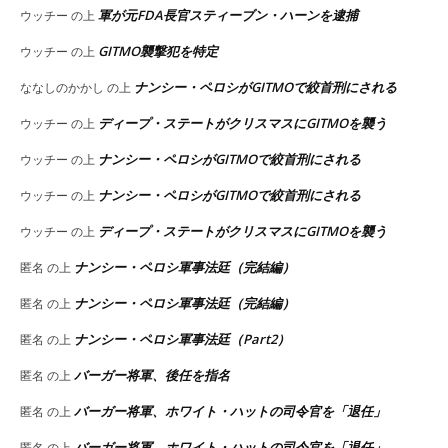
軍が元FDA長官スティーブン・ハーンを逮捕
ウッチー
の上
GITMO襲撃犯を特定
ウッチー
の上
ナンシー・ペロシがGITMOで絞首刑にされる
ななしのかかし
の上
ディープ・ステートがクリスマスにGITMOを襲う
ウッチー
の上
ナンシー・ペロシがGITMOで絞首刑にされる
ウッチー
の上
ナンシー・ペロシがGITMOで絞首刑にされる
ウッチー
の上
ディープ・ステートがクリスマスにGITMOを襲う
ウッチー
の上
ナンシー・ペロシ軍事法廷（完結編）
匿名
の上
ナンシー・ペロシ軍事法廷（完結編）
匿名
の上
ナンシー・ペロシ軍事法廷（Part2）
匿名
の上
バーガー将軍、後任を指名
匿名
の上
バーガー将軍、ホワイト・ハットの司令官を「退任」
匿名
の上
バーガー将軍、ホワイト・ハットの司令官を「退任」
匿名
の上