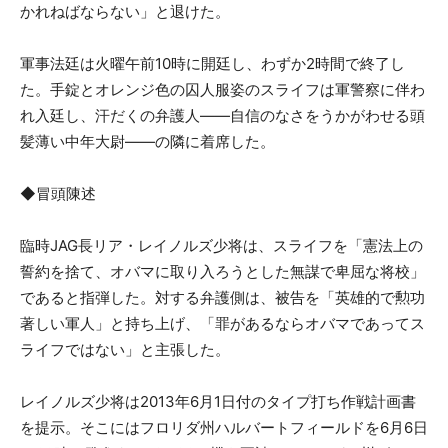
かれねばならない」と退けた。
軍事法廷は火曜午前10時に開廷し、わずか2時間で終了し
た。手錠とオレンジ色の囚人服姿のスライフは軍警察に伴わ
れ入廷し、汗だくの弁護人――自信のなさをうかがわせる頭
髪薄い中年大尉――の隣に着席した。
◆冒頭陳述
臨時JAG長リア・レイノルズ少将は、スライフを「憲法上の
誓約を捨て、オバマに取り入ろうとした無謀で卑屈な将校」
であると指弾した。対する弁護側は、被告を「英雄的で勲功
著しい軍人」と持ち上げ、「罪があるならオバマであってス
ライフではない」と主張した。
レイノルズ少将は2013年6月1日付のタイプ打ち作戦計画書
を提示。そこにはフロリダ州ハルバートフィールドを6月6日