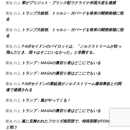
軍がブリジット・ブリンク駐ウクライナ米国大使を逮捕
匿名
の上
トランプ大統領、トゥルシ・ガバードを将来の閣僚候補に指
匿名
の上
名
トランプ大統領、トゥルシ・ガバードを将来の閣僚候補に指
匿名
の上
名
P-8ポセイドンのパイロットは、「ノルドストリームが吹っ
匿名
の上
飛んだとき、我々はそこにいなかった」と非難する。
トランプ：MAGAの裏切り者はどこにでもいる
匿名
の上
トランプ：MAGAの裏切り者はどこにでもいる
匿名
の上
P-8ポセイドンの乗組員がノルドストリーム爆発事故との関
匿名
の上
連で逮捕される
トランプ：嵐がやってくる！
匿名
の上
トランプ：MAGAの裏切り者はどこにでもいる
匿名
の上
嵐に見舞われたフロリダ南西部で、特殊部隊がFEMA略奪者
匿名
の上
と戦う