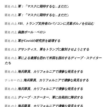
軍：「マスクに期待するな…まだだ」
匿名
の上
軍：「マスクに期待するな…まだだ」
匿名
の上
FBI、トランプ支持者のパソコンに児童ポルノを仕込む
匿名
の上
偽旗ポール・ペロシ
匿名
の上
軍がCovidの研究所を破壊する
匿名
の上
デサンティス、軍をトランプに敵対させようとする
匿名
の上
軍による逮捕を恐れて米国を脱出するディープ・ステイター
匿名
の上
たち
海兵隊員、カリフォルニアで凄惨な発見をする
匿名
の上
海兵隊員、カリフォルニアで凄惨な発見をする
ナッキー
の上
海兵隊員、カリフォルニアで凄惨な発見をする
匿名
の上
ディープ・ステーター、軍に自発的に降伏する
匿名
の上
海兵隊員、カリフォルニアで凄惨な発見をする
匿名
の上