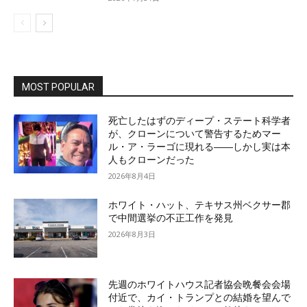
MOST POPULAR
死亡したはずのディープ・ステート科学者
が、クローンについて警告するためマー
ル・ア・ラーゴに現れる――しかし実は本
人もクローンだった
2026年8月4日
ホワイト・ハット、テキサス州ベクサー郡
で中間選挙の不正工作を発見
2026年8月3日
先週のホワイトハウス記者協会晩餐会会場
付近で、カイ・トランプとの結婚を望んで