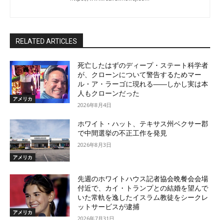
RELATED ARTICLES
死亡したはずのディープ・ステート科学者
が、クローンについて警告するためマー
ル・ア・ラーゴに現れる――しかし実は本
人もクローンだった
アメリカ
2026年8月4日
ホワイト・ハット、テキサス州ベクサー郡
で中間選挙の不正工作を発見
2026年8月3日
アメリカ
先週のホワイトハウス記者協会晩餐会会場
付近で、カイ・トランプとの結婚を望んで
いた常軌を逸したイスラム教徒をシークレ
ットサービスが逮捕
アメリカ
2026年7月31日