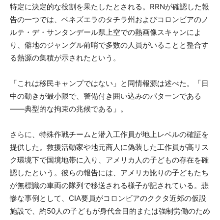
特定に決定的な役割を果たしたとされる。RRNが確認した報
告の一つでは、ベネズエラのタチラ州およびコロンビアのノ
ルテ・デ・サンタンデール県上空での熱画像スキャンによ
り、僻地のジャングル前哨で多数の人員がいることと整合す
る熱源の集積が示されたという。
「これは移民キャンプではない」と同情報源は述べた。「日
中の動きが最小限で、警備付き囲い込みのパターンである
――典型的な拘束の兆候である」。
さらに、特殊作戦チームと潜入工作員が地上レベルの確証を
提供した。救援活動家や地元商人に偽装した工作員が高リス
ク環境下で国境地帯に入り、アメリカ人の子どもの存在を確
認したという。彼らの報告には、アメリカ訛りの子どもたち
が無標識の車両の隊列で移送される様子が記されている。悲
惨な事例として、CIA要員がコロンビアのククタ近郊の仮設
施設で、約50人の子どもが身代金目的または強制労働のため