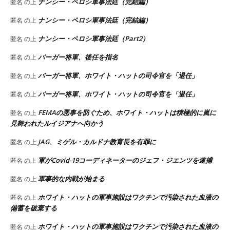
ナンシー・ペロシ軍事法廷（完結編）
匿名
の上
ナンシー・ペロシ軍事法廷（完結編）
匿名
の上
ナンシー・ペロシ軍事法廷（Part2）
匿名
の上
バーガー将軍、後任を指名
匿名
の上
バーガー将軍、ホワイト・ハットの司令官を「退任」
匿名
の上
バーガー将軍、ホワイト・ハットの司令官を「退任」
匿名
の上
FEMAの悪事を防ぐため、ホワイト・ハットは積極的に嵐に
匿名
の上
見舞われたルイジアナへ向かう
JAG、ミゲル・カルドナ教育長を有罪に
匿名
の上
軍がCovid-19コーディネーターのジェフ・ジエンツを逮捕
匿名
の上
軍事的な内戦が始まる
匿名
の上
ホワイト・ハットの軍事施設はワクチンで汚染された血液の
匿名
の上
備蓄を破棄する
ホワイト・ハットの軍事施設はワクチンで汚染された血液の
匿名
の上