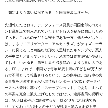
「想定よりも悪い状況である」と同情報源は述べた。
先週報じたとおり、デルタフォース要員が同国南部のコカイ
ン貯蔵施設で拘束されていた子ども12人を秘かに救出したの
である。これらの子どもは安全である一方、他の子どもたち
は、まるで「アリゲーター・アルカトラズ」がディズニーラ
ンドに見えるほど苛酷な地形の人里離れたキャンプで、悪人
の手中にとどまっているという。米国では児童誘拐が蔓延し
ており、いわゆる「第三世界の掃き溜め」よりも多いのであ
る。FBIによれば、米国では毎年18歳未満の子ども46万人が
行方不明として報告されるという。この数字は、進行中の失
踪事案を追跡する全米犯罪情報センター（NCIC）データベ
ースへの登録に基づく「スナップショット」であり、すべて
の事案を完全に数え上げたものではない。連邦当局の説明で
は、90％は速やかに解決するが、残る10％は未解決であ
り、すなわち4万6千人の子どもが説明不能のまま姿を消