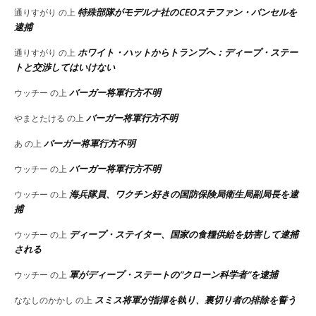
特殊部隊がモデルナ社のCEOステファン・バンセルを
通りすがり
の上
逮捕
ホワイト・ハットからトランプへ：ディープ・ステー
通りすがり
の上
トと交渉してはいけない
バーガー将軍行方不明
ウッチー
の上
バーガー将軍行方不明
やまとたける
の上
バーガー将軍行方不明
あ
の上
バーガー将軍行方不明
ウッチー
の上
海兵隊員、ワクチン好きの国防保険局衛生局副局長を逮
ウッチー
の上
捕
ディープ・ステイター、国家の食糧供給を妨害して逮捕
ウッチー
の上
される
軍がディープ・ステートの”クローン科学者”を逮捕
ウッチー
の上
スミス将軍が指揮を執り、裏切り者の排除を誓う
ななしのかかし
の上