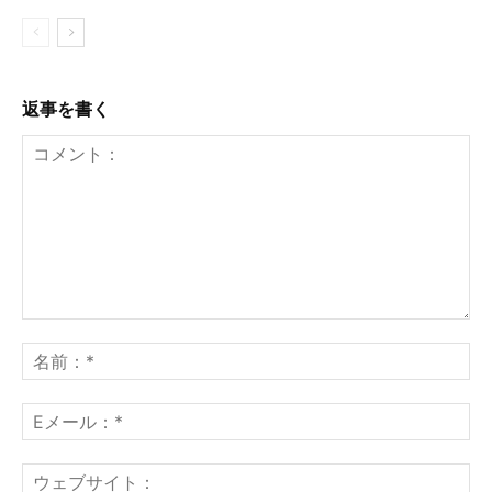
返事を書く
コ
メ
名
ン
前
ト：
*
E
メ
ー
ウ
ル