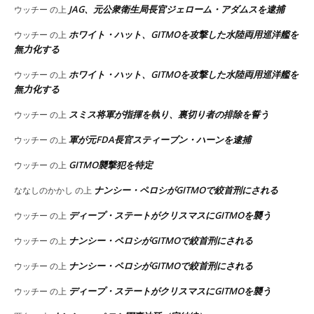
JAG、元公衆衛生局長官ジェローム・アダムスを逮捕
ウッチー
の上
ホワイト・ハット、GITMOを攻撃した水陸両用巡洋艦を
ウッチー
の上
無力化する
ホワイト・ハット、GITMOを攻撃した水陸両用巡洋艦を
ウッチー
の上
無力化する
スミス将軍が指揮を執り、裏切り者の排除を誓う
ウッチー
の上
軍が元FDA長官スティーブン・ハーンを逮捕
ウッチー
の上
GITMO襲撃犯を特定
ウッチー
の上
ナンシー・ペロシがGITMOで絞首刑にされる
ななしのかかし
の上
ディープ・ステートがクリスマスにGITMOを襲う
ウッチー
の上
ナンシー・ペロシがGITMOで絞首刑にされる
ウッチー
の上
ナンシー・ペロシがGITMOで絞首刑にされる
ウッチー
の上
ディープ・ステートがクリスマスにGITMOを襲う
ウッチー
の上