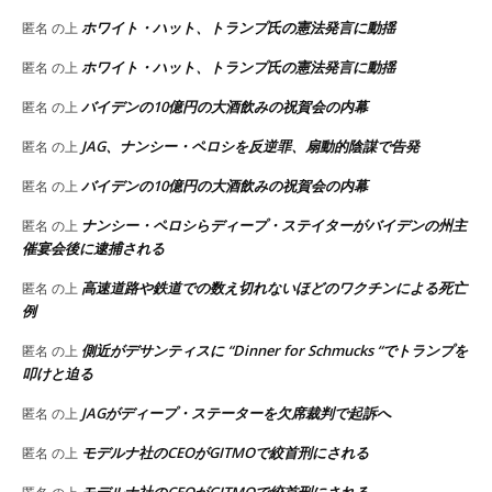
ホワイト・ハット、トランプ氏の憲法発言に動揺
匿名
の上
ホワイト・ハット、トランプ氏の憲法発言に動揺
匿名
の上
バイデンの10億円の大酒飲みの祝賀会の内幕
匿名
の上
JAG、ナンシー・ペロシを反逆罪、扇動的陰謀で告発
匿名
の上
バイデンの10億円の大酒飲みの祝賀会の内幕
匿名
の上
ナンシー・ペロシらディープ・ステイターがバイデンの州主
匿名
の上
催宴会後に逮捕される
高速道路や鉄道での数え切れないほどのワクチンによる死亡
匿名
の上
例
側近がデサンティスに “Dinner for Schmucks “でトランプを
匿名
の上
叩けと迫る
JAGがディープ・ステーターを欠席裁判で起訴へ
匿名
の上
モデルナ社のCEOがGITMOで絞首刑にされる
匿名
の上
モデルナ社のCEOがGITMOで絞首刑にされる