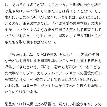
し、その所在は多くが謎であるという。半世紀にわたり誘拐
は起き続け、年々増加してきたことは言うまでもない。もし
南米にいるのが2,400人に過ぎないとすれば、残りはどこに
いるのか。筆者の推測では、「小児性愛の民主党員」の地下
牢か、ウクライナのような東欧諸国で人質として拘束されて
いるのであろう。いずれにせよ、国家として行方不明の子ど
もたちを取り戻さねばならない。
同情報源によれば、CIAは過去6か月にわたり、無辜の脆弱
な子どもを餌食にする組織犯罪シンジケートに関する諜報を
収集してきたという。CIAは、南米で拘束されている子ども
の大半がアリゾナ、カリフォルニア、テキサスの国境の町か
ら拉致された5〜15歳の子どもであると見ているとされる。
いわゆる「コヨーテ」がメキシコから南米へと彼らを密輸し
たという説明である。
衛星および無人機による監視は、疑わしい施設やキャンプの