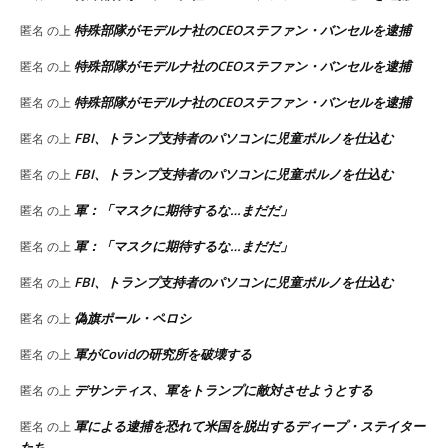
特殊部隊がモデルナ社のCEOステファン・バンセルを逮捕
匿名
の上
特殊部隊がモデルナ社のCEOステファン・バンセルを逮捕
匿名
の上
特殊部隊がモデルナ社のCEOステファン・バンセルを逮捕
匿名
の上
FBI、トランプ支持者のパソコンに児童ポルノを仕込む
匿名
の上
FBI、トランプ支持者のパソコンに児童ポルノを仕込む
匿名
の上
軍：「マスクに期待するな…まだだ」
匿名
の上
軍：「マスクに期待するな…まだだ」
匿名
の上
FBI、トランプ支持者のパソコンに児童ポルノを仕込む
匿名
の上
偽旗ポール・ペロシ
匿名
の上
軍がCovidの研究所を破壊する
匿名
の上
デサンティス、軍をトランプに敵対させようとする
匿名
の上
軍による逮捕を恐れて米国を脱出するディープ・ステイター
匿名
の上
たち