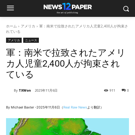
ホーム
アメリカ
軍：南米で拉致されたアメリカ人児童2,400人が拘束さ
れている
アメリカ
ニュース
軍：南米で拉致されたアメリ
カ人児童2,400人が拘束され
ている
By
TXWon
2025年11月6日
911
0
By Michael Baxter -2025年11月6日（
Real Raw News
より翻訳）