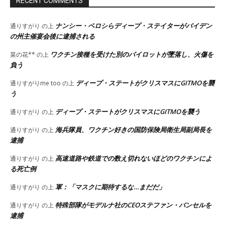
RECENT COMMENTS
ナンシー・ペロシらディープ・ステイターがバイデン
通りすがり
の上
の州主催宴会後に逮捕される
ワクチン接種を受けた別のパイロットが墜落し、火傷を
菜の花**
の上
負う
ディープ・ステートがクリスマスにGITMOを襲
通りすがりme too
の上
う
ディープ・ステートがクリスマスにGITMOを襲う
通りすがり
の上
海兵隊員、ワクチン好きの国防保険局衛生局副局長を
通りすがり
の上
逮捕
高速道路や鉄道での数え切れないほどのワクチンによ
通りすがり
の上
る死亡例
軍：「マスクに期待するな…まだだ」
通りすがり
の上
特殊部隊がモデルナ社のCEOステファン・バンセルを
通りすがり
の上
逮捕