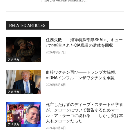
https://www.realrawnewsj.com
RELATED ARTICLES
任務失敗――海軍特殊部隊SEALs、キュー
バで斬首されたCIA職員の遺体を回収
2026年8月7日
アメリカ
血栓ワクチン再び――トランプ大統領、
mRNAインフルエンザワクチンを承認
2026年8月6日
アメリカ
死亡したはずのディープ・ステート科学者
が、クローンについて警告するためマー
ル・ア・ラーゴに現れる――しかし実は本
人もクローンだった
アメリカ
2026年8月4日