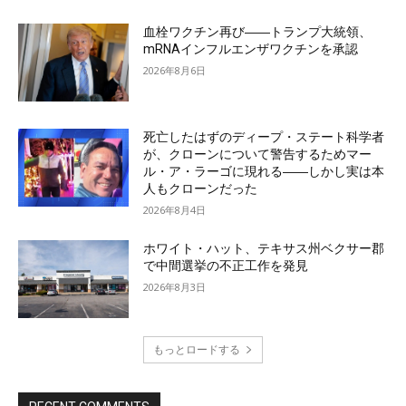
血栓ワクチン再び――トランプ大統領、
mRNAインフルエンザワクチンを承認
2026年8月6日
死亡したはずのディープ・ステート科学者
が、クローンについて警告するためマー
ル・ア・ラーゴに現れる――しかし実は本
人もクローンだった
2026年8月4日
ホワイト・ハット、テキサス州ベクサー郡
で中間選挙の不正工作を発見
2026年8月3日
もっとロードする